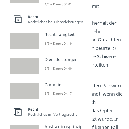
4/4 – Dauer: 04:01
(Untersuchungshaft mit
eingeschlossen)
Recht
Rechtliches bei Dienstleistungen
dass der Täter die Sicherheit der
Allgemeinheit nicht mehr
Rechtsfähigkeit
gefährdet (anhand von Gutachten
1/3 – Dauer: 04:19
von Sachverständigen beurteilt)
dass keine „
besondere Schwere
Dienstleistungen
der Schuld
“ des Verurteilten
2/3 – Dauer: 04:00
vorliegt
Garantie
Der Urteilszusatz „besondere Schwere
der Schuld“ wird angewandt, wenn die
3/3 – Dauer: 04:17
Tat besonders
verwerflich
Recht
oder
grausam
war oder das Opfer
Rechtliches im Vertragsrecht
großen Qualen
ausgesetzt wurde. In
Abstraktionsprinzip
dem Fall wird die Haft auf keinen Fall