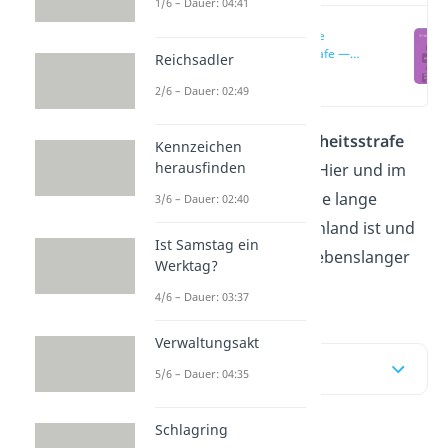
1/6 – Dauer: 04:41
Lebenslange
Freiheitsstrafe —
Reichsadler
Bedeutung
(00:18)
2/6 – Dauer: 02:49
Ist eine
lebenslange Freiheitsstrafe
Kennzeichen
herausfinden
wirklich ein Leben lang? Hier und im
Video
erklären wir dir, wie lange
3/6 – Dauer: 02:40
lebenslänglich in Deutschland ist und
Ist Samstag ein
welche Verbrechen mit lebenslanger
Werktag?
Haft bestraft werden.
4/6 – Dauer: 03:37
Verwaltungsakt
Inhaltsübersicht
5/6 – Dauer: 04:35
Schlagring