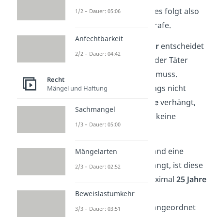
nach 15 Jahren beendet, es folgt also
1/2 – Dauer: 05:06
noch eine weitere Haftstrafe.
Anfechtbarkeit
Die
Strafvollzugskammer
entscheidet
2/2 – Dauer: 04:42
dann, welches Strafmaß der Täter
noch zusätzlich absitzen muss.
Recht
Meistens werden allerdings nicht
Mängel und Haftung
mehr als
10 weitere Jahre
verhängt,
Sachmangel
obwohl es grundsätzlich keine
1/3 – Dauer: 05:00
Obergrenze gibt.
Merke:
Wird in Deutschland eine
Mängelarten
„lebenslange Haft“ verhängt, ist diese
2/3 – Dauer: 02:52
in Extremfällen meist maximal
25 Jahre
lang.
Wenn danach eine
Beweislastumkehr
Sicherungsverwahrung angeordnet
3/3 – Dauer: 03:51