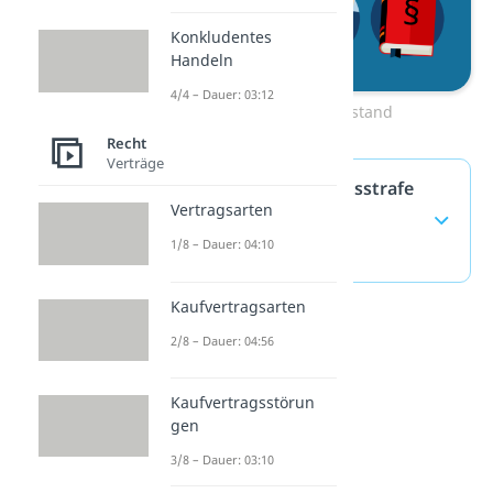
Konkludentes
Handeln
4/4 – Dauer: 03:12
Zum Video: Tatbestand
Recht
Verträge
Lebenslange Freiheitsstrafe
Vertragsarten
— häufigste Fragen
1/8 – Dauer: 04:10
(ausklappen)
Kaufvertragsarten
2/8 – Dauer: 04:56
Kaufvertragsstörun
gen
3/8 – Dauer: 03:10