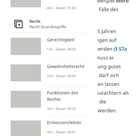
verhängt wird, sind zum Beispiel
Mord
4/4 – Dauer: 01:43
oder besonders schwere Fälle des
Totschlags.
Recht
Recht Grundbegriffe
Der Häftling kann nach 15 Jahren
unter gewissen Bedingungen auf
Gerechtigkeit
Bewährung
ausgesetzt werden
(§ 57a
1/4 – Dauer: 04:33
Strafgesetzbuch).
Dazu muss er
während seiner Inhaftierung gutes
Gewohnheitsrecht
Verhalten aufweisen und darf sich
2/4 – Dauer: 04:09
nichts zuschulden kommen lassen.
Außerdem muss er von Gutachtern als
Funktionen des
Rechts
nicht mehr gefährlich für die
3/4 – Dauer: 03:33
Allgemeinheit eingestuft werden.
Ermessensfehler
4/4 – Dauer: 04:57