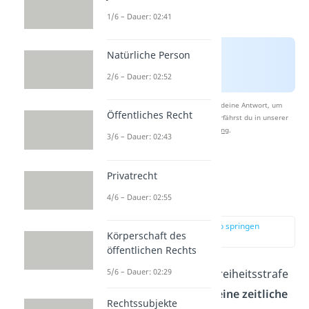
1/6 – Dauer: 02:41
Natürliche Person
2/6 – Dauer: 02:52
Nach Beantwortung speichern wir deine Antwort, um
Öffentliches Recht
Studyflix zu verbessern. Mehr dazu erfährst du in unserer
Datenschutzerklärung
.
3/6 – Dauer: 02:43
Privatrecht
Wie lange ist
lebenslänglich?
4/6 – Dauer: 02:55
zur Stelle im Video springen
Körperschaft des
(01:39)
öffentlichen Rechts
Bei einer lebenslangen Freiheitsstrafe
5/6 – Dauer: 02:29
gibt es in Deutschland
keine zeitliche
Rechtssubjekte