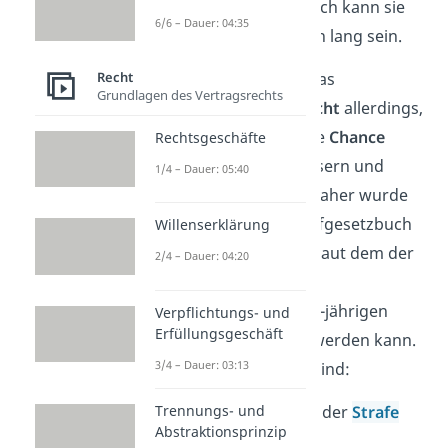
Obergrenze
. Grundsätzlich kann sie
6/6 – Dauer: 04:35
also tatsächlich ein Leben lang sein.
Recht
Im Jahr 1977 entschied das
Grundlagen des Vertragsrechts
Bundesverfassungsgericht
allerdings,
dass jeder Gefangene die
Chance
Rechtsgeschäfte
haben muss, sich zu bessern und
1/4 – Dauer: 05:40
wieder freizukommen. Daher wurde
der Paragraf 57a im Strafgesetzbuch
Willenserklärung
(§ 57a StGB)
eingeführt, laut dem der
2/4 – Dauer: 04:20
Rest einer lebenslangen
Freiheitsstrafe zu einer 5-jährigen
Verpflichtungs- und
Erfüllungsgeschäft
Bewährung
ausgesetzt werden kann.
3/4 – Dauer: 03:13
Die Bedingungen dafür sind:
Trennungs- und
dass bereits
15 Jahre
der
Strafe
Abstraktionsprinzip
abgesessen wurden