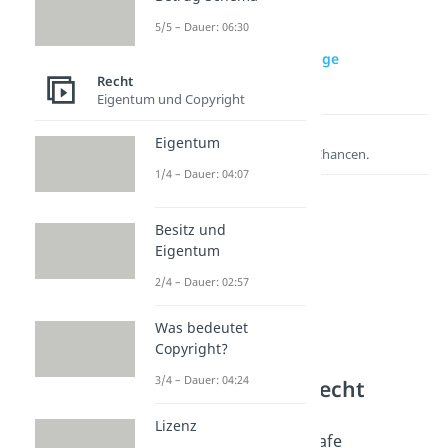
5/5 – Dauer: 06:30
zur Videoseite: Lebenslange
Freiheitsstrafe
Recht
Eigentum und Copyright
Lernen lohnt sich!
Eigentum
Entdecke hier deine Chancen.
1/4 – Dauer: 04:07
Besitz und
Eigentum
2/4 – Dauer: 02:57
Was bedeutet
Copyright?
3/4 – Dauer: 04:24
Weitere Inhalte: Recht
Strafrecht
Lizenz
Lebenslange Freiheitsstrafe