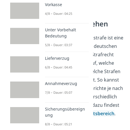
Vorkasse
4/8 – Dauer: 04:25
Strafrecht verstehen
Unter Vorbehalt
Bedeutung
Die lebenslange Freiheitsstrafe ist eine
5/8 – Dauer: 03:37
der härtesten Strafen im deutschen
Strafrecht. Wer sich mit Strafrecht
Lieferverzug
beschäftigt, schaut darauf, welche
6/8 – Dauer: 04:45
Straftaten es gibt und welche Strafen
das Gesetz dafür vorsieht. So kannst
Annahmeverzug
du einordnen, warum Gerichte je nach
7/8 – Dauer: 05:07
Tat und Schuld sehr unterschiedlich
urteilen. Weitere Videos dazu findest
Sicherungsübereign
du in unserem
Wirtschaftsbereich
.
ung
8/8 – Dauer: 05:21