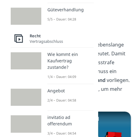
Güteverhandlung
5/5 – Dauer: 04:28
Tatbestand
Recht
Vertragsabschluss
Jetzt weißt du, was eine lebenslange
Haft in Deutschland bedeutet. Damit
Wie kommt ein
Kaufvertrag
eine lebenslange Freiheitsstrafe
zustande?
verhängt werden kann, muss ein
1/4 – Dauer: 04:09
entsprechender
Tatbestand
vorliegen.
Schau dir unser
Video
an, um mehr
Angebot
darüber zu erfahren!
2/4 – Dauer: 04:58
invitatio ad
offerendum
3/4 – Dauer: 04:54