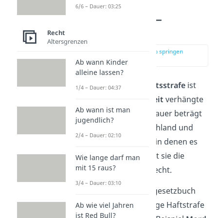
Lebenslange
6/6 – Dauer: 03:25
Freiheitsstrafe
—
Bedeutung
Recht
Altersgrenzen
zur Stelle im Video springen
(00:18)
Ab wann Kinder
alleine lassen?
Eine
lebenslange
Freiheitsstrafe
ist
1/4 – Dauer: 04:37
eine auf
unbestimmte Zeit
verhängte
Ab wann ist man
Haftstrafe. Die Mindestdauer beträgt
jugendlich?
dabei
15 Jahre.
In Deutschland und
2/4 – Dauer: 02:10
vielen anderen Ländern, in denen es
keine Todesstrafe gibt, ist sie die
Wie lange darf man
mit 15 raus?
höchste Strafe
im Strafrecht.
3/4 – Dauer: 03:10
Fälle, in denen laut Strafgesetzbuch
zwingend eine lebenslange Haftstrafe
Ab wie viel Jahren
ist Red Bull?