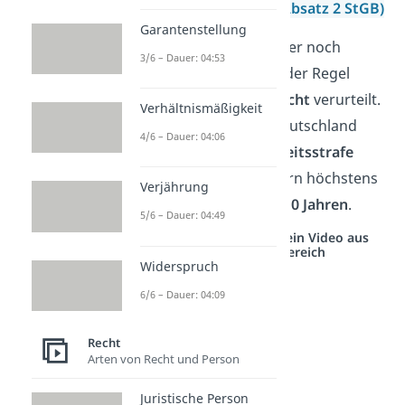
Landesverrats
(§ 94 Absatz 2 StGB)
Garantenstellung
Übrigens:
Ist ein Straftäter noch
3/6 – Dauer: 04:53
minderjährig, wird er in der Regel
nach dem
Jugendstrafrecht
verurteilt.
Verhältnismäßigkeit
In diesem Fall kann in Deutschland
4/6 – Dauer: 04:06
keine lebenslange Freiheitsstrafe
verhängt werden, sondern höchstens
Verjährung
ein Freiheitsentzug von
10 Jahren
.
5/6 – Dauer: 04:49
Studyflix vernetzt: Hier ein Video aus
einem anderen Bereich
Widerspruch
6/6 – Dauer: 04:09
Recht
Arten von Recht und Person
Juristische Person