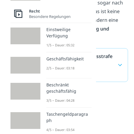
wird, bleibt ein Straftäter sogar nach
Haftende eingesperrt. Das ist keine
Recht
Besondere Regelungen
Freiheitsstrafe mehr, sondern eine
„Maßregel der Besserung und
Einstweilige
Verfügung
Sicherung“.
1/5 – Dauer: 05:32
Lebenslange Freiheitsstrafe
Geschäftsfähigkeit
— häufigste Fragen
2/5 – Dauer: 03:18
(ausklappen)
Beschränkt
geschäftsfähig
3/5 – Dauer: 04:28
Taschengeldparagra
ph
4/5 – Dauer: 03:54