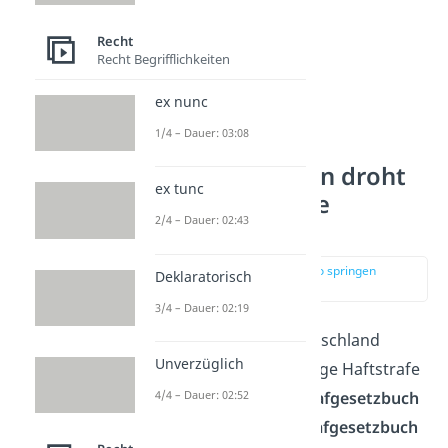
Recht
Recht Begrifflichkeiten
ex nunc
1/4 – Dauer: 03:08
In welchen Fällen droht
ex tunc
eine lebenslange
2/4 – Dauer: 02:43
Freiheitsstrafe?
zur Stelle im Video springen
Deklaratorisch
(00:37)
3/4 – Dauer: 02:19
In welchen Fällen in Deutschland
Unverzüglich
potenziell eine lebenslange Haftstrafe
verhängt wird, ist im
Strafgesetzbuch
4/4 – Dauer: 02:52
(StGB) und im
Völkerstrafgesetzbuch