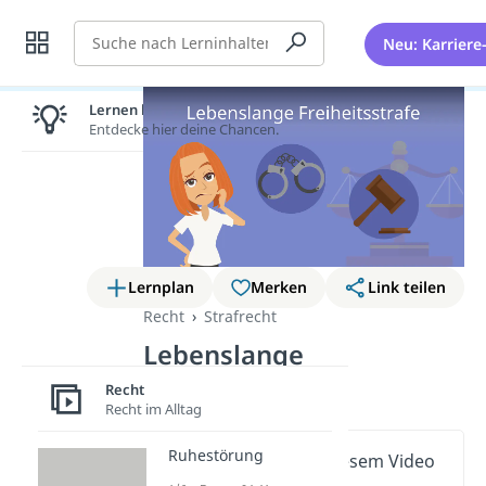
Suche
Neu: Karriere
Lernen lohnt sich!
Entdecke hier deine Chancen.
Lernplan
Merken
Link teilen
Recht
Strafrecht
Lebenslange
Freiheitsstrafe
Recht
Recht im Alltag
Ruhestörung
Wichtige Inhalte in diesem Video