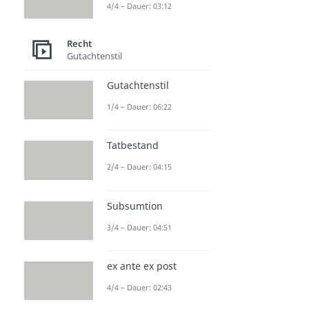
4/4 – Dauer: 03:12
Dauer: 04:09
Straftheorien
Dauer: 04:54
Recht
Deliktsfähigkeit
Gutachtenstil
Dauer: 03:05
Auf Bewährung
Gutachtenstil
Dauer: 02:24
Betrug Schema
1/4 – Dauer: 06:22
Dauer: 06:30
Tatbestand
2/4 – Dauer: 04:15
Subsumtion
3/4 – Dauer: 04:51
ex ante ex post
4/4 – Dauer: 02:43