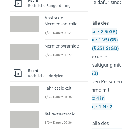
Recht
(VStGB) geregelt. Beispiele dafür sind:
Rechtliche Rangordnung
Mord
(§ 211 StGB)
Abstrakte
besonders schwere Fälle des
Normenkontrolle
Totschlags
(§ 212 Absatz 2 StGB)
1/2 – Dauer: 05:51
Völkermord
(§ 6 Absatz 1 VStGB)
Normenpyramide
Raub mit Todesfolge
(§ 251 StGB)
2/2 – Dauer: 03:22
sexueller Übergriff, sexuelle
Nötigung und Vergewaltigung mit
Recht
Todesfolge
(§ 178 StGB)
Rechtliche Prinzipien
Kriegsverbrechen gegen Personen
Fahrlässigkeit
in Form der Geiselnahme mit
1/6 – Dauer: 04:36
Todesfolge
(§ 8 Absatz 4 in
Verbindung mit Absatz 1 Nr. 2
Schadensersatz
VStGB)
besonders schwere Fälle des
2/6 – Dauer: 05:36