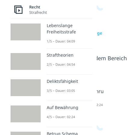
Recht
Strafrecht
Lebenslange
Freiheitsstrafe
zur Videoseite: Lebenslange
Freiheitsstrafe
1/5 – Dauer: 04:09
Straftheorien
Beliebte Inhalte aus dem Bereich
Recht
2/5 – Dauer: 04:54
Deliktsfähigkeit
Strafthe
Deliktsfä
Auf
orien
higkeit
Bewähru
3/5 – Dauer: 03:05
Dauer: 04:54
Dauer: 03:05
ng
Dauer: 02:24
Auf Bewährung
4/5 – Dauer: 02:24
Betrug Schema