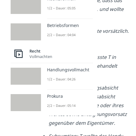
Subsumtion: T wusste, dass das
1/2 – Dauer: 05:05
Handy dem O gehört, und wollte
es wegnehmen.
Betriebsformen
Konklusion: T handelte vorsätzlich.
2/2 – Dauer: 04:04
b) Zueignungsabsicht
Recht
Vollmachten
Obersatz:
Zudem müsste T in
Zueignungsabsicht gehandelt
Handlungsvollmacht
haben.
1/2 – Dauer: 04:26
Definition:
Zueignungsabsicht
Prokura
bedeutet Aneignungsabsicht
hinsichtlich der Sache oder ihres
2/2 – Dauer: 05:14
Wertes sowie Enteignungsvorsatz
gegenüber dem Eigentümer.