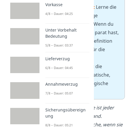
Vorkasse
✏️
Tipp für die Klausur:
Lerne die
4/8 – Dauer: 04:25
Definitionen für gängige
Merkmale
auswendig
. Wenn du
Unter Vorbehalt
sie in der Klausur nicht parat hast,
Bedeutung
versuche, selbst eine Definition
5/8 – Dauer: 03:37
herzuleiten. Nutze dafür die
juristischen
Lieferverzug
Auslegungsmethoden:
die
6/8 – Dauer: 04:45
grammatische, systematische,
historische und teleologische
Annahmeverzug
Auslegung.
7/8 – Dauer: 05:07
Definition: Eine Sache ist jeder
Sicherungsübereign
körperliche Gegenstand.
ung
Beweglich ist eine Sache, wenn sie
8/8 – Dauer: 05:21