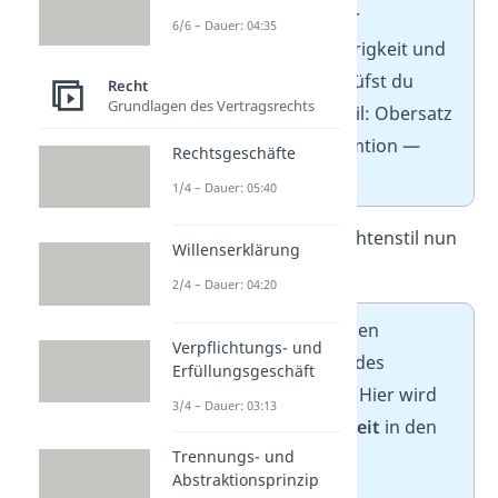
Tatbestand, subjektiver
6/6 – Dauer: 04:35
Tatbestand, Rechtswidrigkeit und
Schuld. Jeden Punkt prüfst du
Recht
Grundlagen des Vertragsrechts
nach dem Gutachtenstil: Obersatz
— Definition — Subsumtion —
Rechtsgeschäfte
Konklusion.
1/4 – Dauer: 05:40
Den Fall löst du im Gutachtenstil nun
Willenserklärung
wie folgt:
2/4 – Dauer: 04:20
Als Erstes notierst du den
Verpflichtungs- und
einleitenden Obersatz des
Erfüllungsgeschäft
gesamten Gutachtens. Hier wird
3/4 – Dauer: 03:13
die mögliche
Strafbarkeit
in den
Trennungs- und
Raum gestellt.
Abstraktionsprinzip