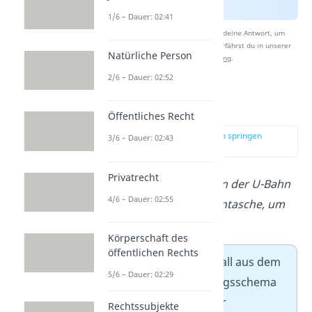
1/6 – Dauer: 02:41
Nach Beantwortung speichern wir deine Antwort, um
Studyflix zu verbessern. Mehr dazu erfährst du in unserer
Natürliche Person
Datenschutzerklärung
.
2/6 – Dauer: 02:52
Fallbeispiel
Öffentliches Recht
zur Stelle im Video springen
3/6 – Dauer: 02:43
(01:01)
Privatrecht
Sachverhalt: T nimmt O in der U-Bahn
4/6 – Dauer: 02:55
das Handy aus der Jackentasche, um
es zu behalten.
Körperschaft des
öffentlichen Rechts
Wir haben hier einen Fall aus dem
5/6 – Dauer: 02:29
Strafrecht
. Das Prüfungsschema
lautet daher: objektiver
Rechtssubjekte