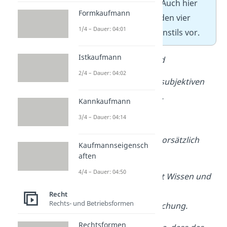
„Zueignungsabsicht“
. Auch hier
Formkaufmann
gehst du wieder nach den vier
1/4 – Dauer: 04:01
Schritten des Gutachtenstils vor.
Istkaufmann
2) Subjektiver Tatbestand
2/4 – Dauer: 04:02
Weiterhin müsste T den subjektiven
Tatbestand erfüllt haben.
Kannkaufmann
a) Vorsatz
3/4 – Dauer: 04:14
Obersatz: T müsste vorsätzlich
Kaufmannseigensch
gehandelt haben.
aften
4/4 – Dauer: 04:50
Definition: Vorsatz ist Wissen und
Wollen der
Recht
Rechts- und Betriebsformen
Tatbestandsverwirklichung.
Rechtsformen