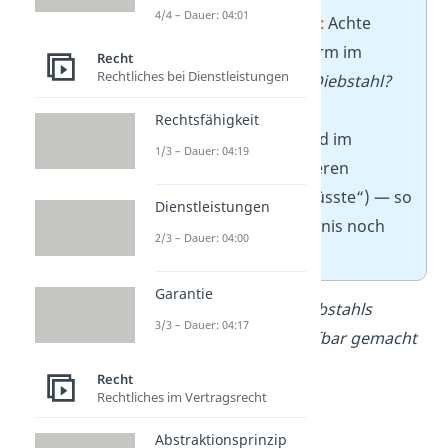
4/4 – Dauer: 04:01
✏️
Tipp für die Klausur:
Achte
darauf, die richtige Norm im
Recht
Rechtliches bei Dienstleistungen
Obersatz zu nennen
(Diebstahl?
Schadensersatz?
Rechtsfähigkeit
Körperverletzung?)
und im
1/3 – Dauer: 04:19
Konjunktiv
zu formulieren
(„könnte“, „hätte“, „müsste“) — so
Dienstleistungen
ist klar, dass das Ergebnis noch
2/3 – Dauer: 04:00
offen ist.
Garantie
T könnte sich wegen Diebstahls
3/3 – Dauer: 04:17
gemäß
§ 242 I StGB
strafbar gemacht
haben.
Recht
Rechtliches im Vertragsrecht
Abstraktionsprinzip