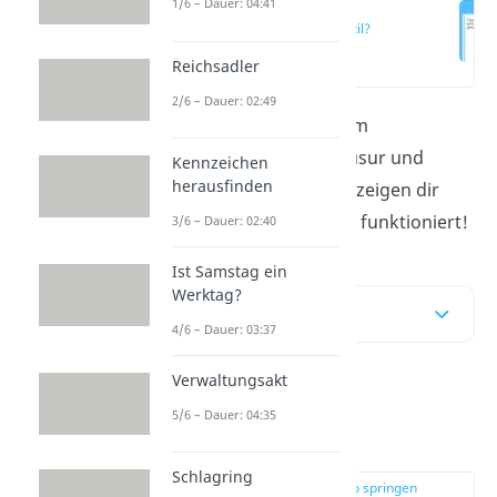
1/6 – Dauer: 04:41
Was ist der
Gutachtenstil?
(00:12)
Reichsadler
2/6 – Dauer: 02:49
Der
Gutachtenstil
wird im
Jurastudium in jeder Klausur und
Kennzeichen
herausfinden
Hausarbeit verlangt. Wir zeigen dir
hier und im
Video,
wie er funktioniert!
3/6 – Dauer: 02:40
Ist Samstag ein
Werktag?
Inhaltsübersicht
4/6 – Dauer: 03:37
Verwaltungsakt
Was ist der
5/6 – Dauer: 04:35
Gutachtenstil?
Schlagring
zur Stelle im Video springen