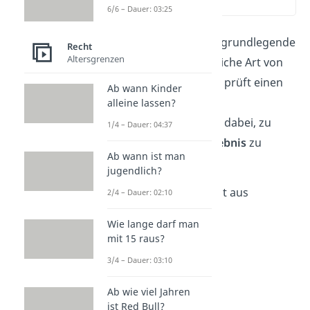
(00:12)
6/6 – Dauer: 03:25
Der Gutachtenstil ist die grundlegende
Recht
Altersgrenzen
Arbeitsmethode, um jegliche Art von
Rechtsfällen
zu lösen
. Er prüft einen
Ab wann Kinder
Sachverhalt logisch und
alleine lassen?
nachvollziehbar und hilft dabei, zu
1/4 – Dauer: 04:37
einem
begründeten Ergebnis
zu
Ab wann ist man
kommen.
jugendlich?
Der Gutachtenstil besteht aus
2/4 – Dauer: 02:10
4 Schritten
:
Wie lange darf man
mit 15 raus?
Obersatz
Definition
3/4 – Dauer: 03:10
Subsumtion
Ab wie viel Jahren
Konklusion
ist Red Bull?