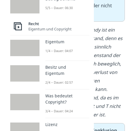
die Merkmale erfüllt oder nicht
5/5 – Dauer: 06:30
erfüllt sind.
Recht
Eigentum und Copyright
Subsumtion: Das Handy ist ein
körperlicher Gegenstand, denn es
Eigentum
ist ein abgrenzbarer, sinnlich
1/4 – Dauer: 04:07
wahrnehmbarer Gegenstand der
Außenwelt. Es ist auch beweglich,
Besitz und
da es ohne Substanzverlust von
Eigentum
einem Ort zum anderen
2/4 – Dauer: 02:57
transportiert werden kann.
Was bedeutet
Schließlich ist es fremd, da es im
Copyright?
Eigentum des O steht und T nicht
3/4 – Dauer: 04:24
(alleiniger) Eigentümer ist.
Lizenz
Zum Schluss folgt die
Konklusion
.