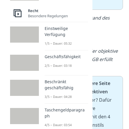
objektiven Tatbestand.
Recht
Besondere Regelungen
Dazu müsste der Tatbestand des
§ 242 I StGB erfüllt sein.
Einstweilige
Verfügung
1) Objektiver Tatbestand
1/5 – Dauer: 05:32
Dann müsste zunächst der objektive
Geschäftsfähigkeit
Tatbestand des § 242 I StGB erfüllt
2/5 – Dauer: 03:18
sein.
Beschränkt
Hier prüfst du die
äußere Seite
geschäftsfähig
der Tat
: Liegen die
objektiven
3/5 – Dauer: 04:28
Merkmale
der Norm vor? Dafür
gehst du jedes objektive
Taschengeldparagra
ph
Tatbestandsmerkmal mit den 4
Schritten des Gutachtenstils
4/5 – Dauer: 03:54