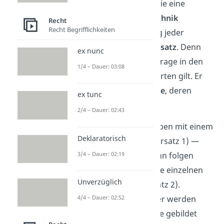
Der Gutachtenstil wird wie eine
gedankliche
Klammertechnik
Recht
Recht Begrifflichkeiten
angewendet. Den Anfang jeder
Klammer bildet der
Obersatz
. Denn
ex nunc
der stellt die juristische Frage in den
1/4 – Dauer: 03:08
Raum, die es zu beantworten gilt. Er
formuliert also eine
These
, deren
ex tunc
Richtigkeit geprüft wird.
2/4 – Dauer: 02:43
Das heißt, du beginnst oben mit einem
Deklaratorisch
„großen Obersatz“
(Obersatz 1) —
dem Einleitungssatz. Dann folgen
3/4 – Dauer: 02:19
weitere Obersätze
für die einzelnen
Unverzüglich
Prüfungspunkte (Obersatz 2).
Innerhalb dieser Klammer werden
4/4 – Dauer: 02:52
wieder weitere Obersätze gebildet