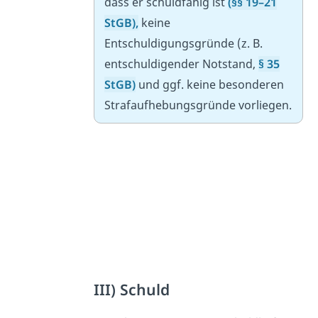
dass er schuldfähig ist
(§§ 19–21
StGB),
keine
Entschuldigungsgründe (z. B.
entschuldigender Notstand,
§ 35
StGB)
und ggf. keine besonderen
Strafaufhebungsgründe vorliegen.
III) Schuld