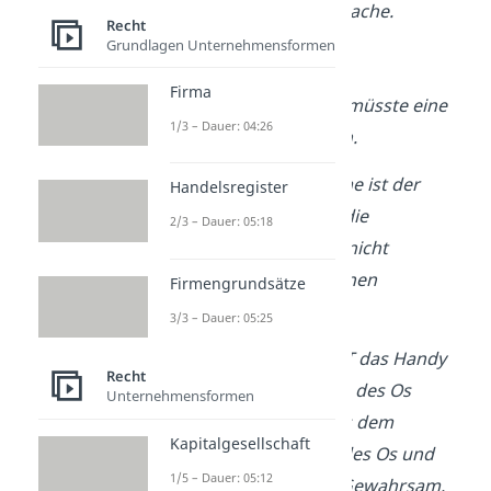
fremde bewegliche Sache.
Recht
Grundlagen Unternehmensformen
b) Wegnahme
Firma
Obersatz:
Weiterhin müsste eine
1/3 – Dauer: 04:26
Wegnahme vorliegen.
Definition: Wegnahme ist der
Handelsregister
Bruch fremden und die
2/3 – Dauer: 05:18
Begründung neuen, nicht
notwendig tätereigenen
Firmengrundsätze
Gewahrsams.
3/3 – Dauer: 05:25
Subsumtion: Indem T das Handy
Recht
aus der Jackentasche des Os
Unternehmensformen
nimmt, entzieht er es dem
Kapitalgesellschaft
Herrschaftsbereich des Os und
1/5 – Dauer: 05:12
begründet eigenen Gewahrsam.