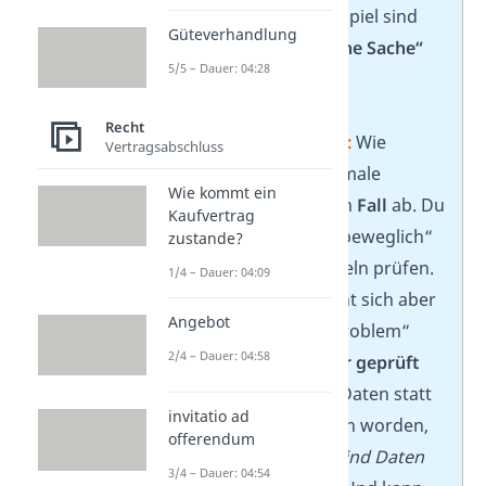
durch. In unserem Beispiel sind
Güteverhandlung
das
„fremde bewegliche Sache“
5/5 – Dauer: 04:28
und
„Wegnahme“
.
Recht
✏️
Tipp für die Klausur:
Wie
Vertragsabschluss
detailliert du die Merkmale
Wie kommt ein
durchgehst, hängt vom
Fall
ab. Du
Kaufvertrag
kannst z. B. „fremd“, „beweglich“
zustande?
und „Sache“ auch einzeln prüfen.
1/4 – Dauer: 04:09
So eine Aufteilung lohnt sich aber
Angebot
nur dann, wenn ein „Problem“
2/4 – Dauer: 04:58
auftaucht, das
genauer geprüft
werden sollte: Wären Daten statt
invitatio ad
eines Handys gestohlen worden,
offerendum
stellt sich die Frage:
„Sind Daten
3/4 – Dauer: 04:54