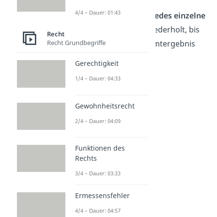
4/4 – Dauer: 01:43
Dieser Prozess wird für
jedes einzelne
Tatbestandsmerkmal
wiederholt, bis
Recht
Recht Grundbegriffe
das abschließende Gesamtergebnis
feststeht.
Gerechtigkeit
1/4 – Dauer: 04:33
Gewohnheitsrecht
2/4 – Dauer: 04:09
Funktionen des
Rechts
3/4 – Dauer: 03:33
Anwendung des
Gutachtenstils
Ermessensfehler
4/4 – Dauer: 04:57