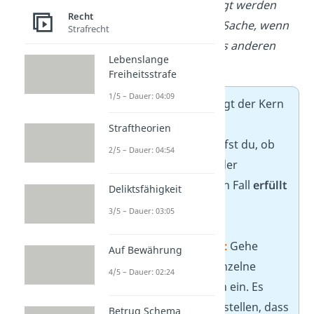
tatsächlich fortbewegt werden
Recht
kann. Fremd ist eine Sache, wenn
Strafrecht
sie im Eigentum eines anderen
Lebenslange
steht.
Freiheitsstrafe
1/5 – Dauer: 04:09
Nach der Definition folgt der Kern
des Gutachtenstils: die
Straftheorien
Subsumtion. Darin prüfst du, ob
2/5 – Dauer: 04:54
die
Bedingungen
aus der
Definition im konkreten Fall
erfüllt
Deliktsfähigkeit
sind.
3/5 – Dauer: 03:05
✏️
Tipp für die Klausur:
Gehe
Auf Bewährung
detailliert
auf jedes einzelne
4/5 – Dauer: 02:24
Merkmal der Definition ein. Es
reicht nicht, nur festzustellen, dass
Betrug Schema