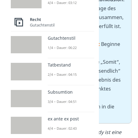
4/4 – Dauer: 03:12
Sie
beantwortet
die Frage des
Obersatzes und fasst zusammen,
Recht
Gutachtenstil
ob der Prüfungspunkt erfüllt ist.
Gutachtenstil
✏️
Tipp für die Klausur:
Beginne
1/4 – Dauer: 06:22
die Konklusion mit
Einleitungswörtern wie „Somit“,
Tatbestand
„Folglich“ oder „Schlussendlich“
2/4 – Dauer: 04:15
und fasse kurz das Ergebnis des
jeweiligen Prüfungspunktes
Subsumtion
zusammen. Längere
3/4 – Dauer: 04:51
Ausführungen gehören in die
Subsumtion.
ex ante ex post
4/4 – Dauer: 02:43
Konklusion: Das Handy ist eine