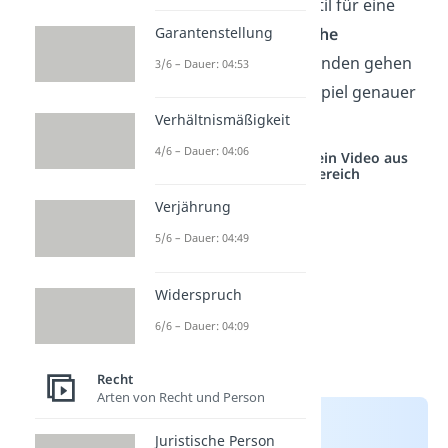
So sorgt der Gutachtenstil für eine
nachvollziehbare
,
logische
Garantenstellung
Argumentation. Im Folgenden gehen
3/6 – Dauer: 04:53
wir das an einem Fallbeispiel genauer
durch.
Verhältnismäßigkeit
4/6 – Dauer: 04:06
Studyflix vernetzt: Hier ein Video aus
einem anderen Bereich
Verjährung
5/6 – Dauer: 04:49
Widerspruch
6/6 – Dauer: 04:09
Recht
Arten von Recht und Person
Juristische Person