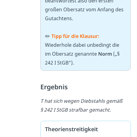
beantwortest also den ersten
großen Obersatz vom Anfang des
Gutachtens.
✏️
Tipp für die Klausur:
Wiederhole dabei unbedingt die
im Obersatz genannte
Norm
(„§
242 I StGB“).
Ergebnis
T hat sich wegen Diebstahls gemäß
§ 242 I StGB strafbar gemacht.
Theorienstreitigkeit