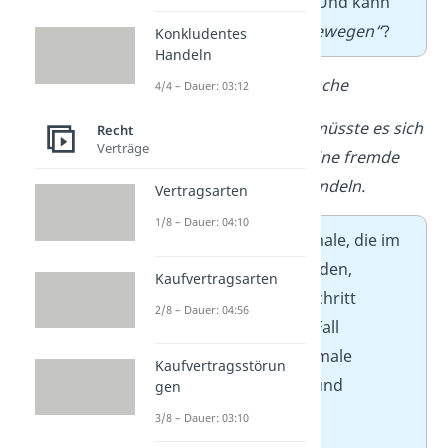
überhaupt ‚Sachen‘?“
Und kann
man die überhaupt
„bewegen“
?
Konkludentes
Handeln
a) Fremde bewegliche Sache
4/4 – Dauer: 03:12
Obersatz: Zunächst müsste es sich
Recht
Verträge
bei dem Handy um eine fremde
bewegliche Sache handeln.
Vertragsarten
1/8 – Dauer: 04:10
Die Tatbestandsmerkmale, die im
Obersatz genannt wurden,
Kaufvertragsarten
werden im nächsten Schritt
2/8 – Dauer: 04:56
definiert
. In unserem Fall
definierst du die Merkmale
Kaufvertragsstörun
„Sache“
,
„beweglich“
und
gen
„fremd“
.
3/8 – Dauer: 03:10