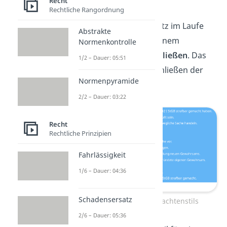
Recht
(Obersatz 3, 4).
Rechtliche Rangordnung
Du solltest jeden Obersatz im Laufe
Abstrakte
deines Gutachtens mit einem
Normenkontrolle
Zwischenergebnis
abschließen
. Das
1/2 – Dauer: 05:51
kannst du dir wie das Schließen der
Normenpyramide
Klammer vorstellen.
2/2 – Dauer: 03:22
Recht
Rechtliche Prinzipien
Fahrlässigkeit
1/6 – Dauer: 04:36
Schadensersatz
Grundschema des Gutachtenstils
2/6 – Dauer: 05:36