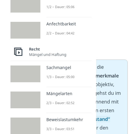
1/2 – Dauer: 05:06
Anfechtbarkeit
2/2 – Dauer: 04:42
I) Tatbestand
Recht
Mängel und Haftung
Ab hier geht es darum, die
Sachmangel
einzelnen
Tatbestandsmerkmale
1/3 – Dauer: 05:00
zu prüfen — zunächst objektiv,
dann subjektiv. Dafür gehst du im
Mängelarten
Gutachtenstil vor, beginnend mit
2/3 – Dauer: 02:52
einem
Obersatz
für den ersten
Prüfungspunkt
„Tatbestand“
Beweislastumkehr
und einem Obersatz für den
3/3 – Dauer: 03:51