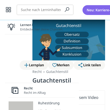
Suche
Neu: Karriere
Lernen lohnt sich!
Entdecke hier deine Chancen.
Lernplan
Merken
Link teilen
Recht
Gutachtenstil
Gutachtenstil
Recht
Recht im Alltag
Wichtige Inhalte in diesem Video
Ruhestörung