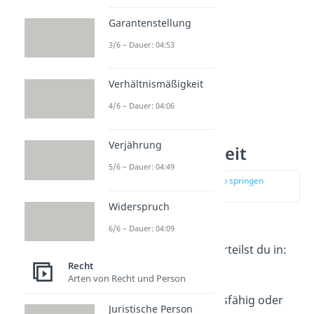
Garantenstellung
3/6 – Dauer: 04:53
Verhältnismäßigkeit
4/6 – Dauer: 04:06
3 Stufen der
Verjährung
Geschäftsfähigkeit
5/6 – Dauer: 04:49
zur Stelle im Video springen
(00:41)
Widerspruch
Die
drei Stufen der
6/6 – Dauer: 04:09
Geschäftsfähigkeit
unterteilst du in:
Recht
voll
geschäftsfähig,
Arten von Recht und Person
beschränkt
geschäftsfähig oder
Juristische Person