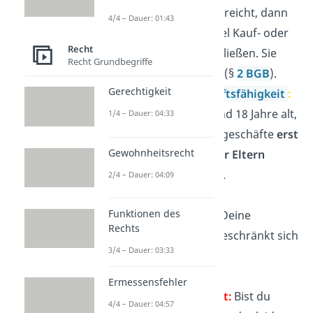
das 18. Lebensjahr erreicht, dann
4/4 – Dauer: 01:43
darfst du zum Beispiel Kauf- oder
Recht
Kreditverträge abschließen. Sie
Recht Grundbegriffe
sind
immer wirksam
(§
2 BGB
).
Gerechtigkeit
Beschränkte Geschäftsfähigkeit
:
Bist du zwischen 7 und 18 Jahre alt,
1/4 – Dauer: 04:33
dann sind die Rechtsgeschäfte
erst
Gewohnheitsrecht
nach Erlaubnis deiner Eltern
wirksam
(§
107 BGB
).
2/4 – Dauer: 04:09
Partielle
Funktionen des
Geschäftsfähigkeit:
Deine
Rechts
Geschäftsfähigkeit beschränkt sich
3/4 – Dauer: 03:33
nur auf
bestimmte
Lebensbereiche
.
Ermessensfehler
Geschäftsunfähigkeit:
Bist du
4/4 – Dauer: 04:57