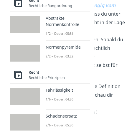
Recht
Geschäftsfähigkeit abhängig vom
Rechtliche Rangordnung
Alter?
Das liegt daran, dass du unter
Abstrakte
18 Jahren selbst noch nicht in der Lage
Normenkontrolle
bist, immer die richtigen
1/2 – Dauer: 05:51
Entscheidungen zu treffen. Sobald du
Normenpyramide
volljährig bist, giltst du rechtlich
gesehen als vollständiger
2/2 – Dauer: 03:22
Erwachsener und haftest selbst für
Recht
deine Tätigkeiten!
Rechtliche Prinzipien
Klasse! Jetzt kennst du die Definition
Fahrlässigkeit
der Geschäftsfähigkeit. S
chau dir
1/6 – Dauer: 04:36
gleich die
Stufen der
Geschäftsfähigkeit
es an!
Schadensersatz
2/6 – Dauer: 05:36