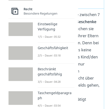
Wusstest du schon?
Recht
Besondere Regelungen
Kinder und Jugendliche zwischen 7
und 18 Jahren dürfen
Geschenke
Einstweilige
annehmen! Dafür brauchen sie
Verfügung
nicht
die Zustimmung ihrer Eltern
1/5 – Dauer: 05:32
oder Sorgeberechtigten. Denn bei
Geschäftsfähigkeit
einer Schenkung gibt es keine
2/5 – Dauer: 03:18
Verpflichtungen für das Kind/den
Jugendlichen, sondern nur
Beschränkt
Vorteile. Ebenso dürfen
geschäftsfähig
Rechtsgeschäfte, die nicht über
3/5 – Dauer: 04:28
die Höhe des Taschengelds gehen,
ohne Zustimmung der
Taschengeldparagra
ph
Sorgeberechtigten getätigt
4/5 – Dauer: 03:54
werden (
§ 110 BGB
).