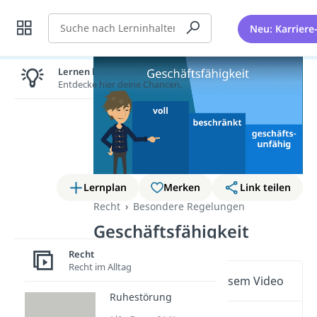
Suche
Neu: Karriere
Lernen lohnt sich!
Entdecke hier deine Chancen.
Lernplan
Merken
Link teilen
Recht
Besondere Regelungen
Geschäftsfähigkeit
Recht
Recht im Alltag
Wichtige Inhalte in diesem Video
Ruhestörung