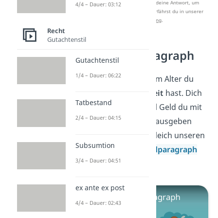
Nach Beantwortung speichern wir deine Antwort, um
4/4 – Dauer: 03:12
Studyflix zu verbessern. Mehr dazu erfährst du in unserer
Datenschutzerklärung
.
Recht
Gutachtenstil
Taschengeldparagraph
Gutachtenstil
1/4 – Dauer: 06:22
Jetzt weißt du, ab welchem Alter du
welche
Geschäftsfähigkeit
hast. Dich
Tatbestand
interessiert auch, wie viel Geld du mit
2/4 – Dauer: 04:15
einem bestimmten Alter ausgeben
darfst? Dann schau dir gleich unseren
Subsumtion
Beitrag zum
Taschengeldparagraph
3/4 – Dauer: 04:51
an!
ex ante ex post
4/4 – Dauer: 02:43