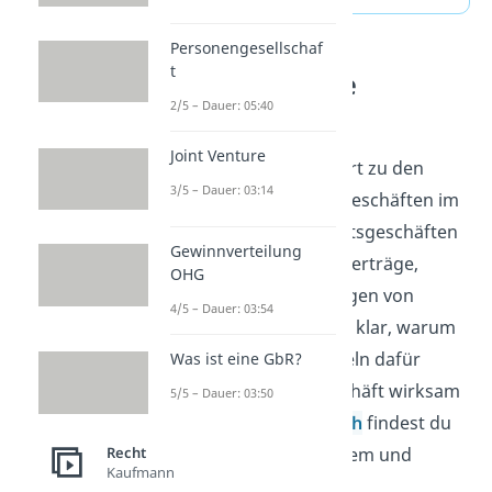
Personengesellschaf
t
Rechtsgeschäfte
2/5 – Dauer: 05:40
verstehen
Joint Venture
Geschäftsfähigkeit gehört zu den
3/5 – Dauer: 03:14
Grundlagen von Rechtsgeschäften im
Alltag. Wer sich mit Rechtsgeschäften
Gewinnverteilung
beschäftigt, schaut auf Verträge,
OHG
Zustimmung und die Folgen von
4/5 – Dauer: 03:54
Entscheidungen. So wird klar, warum
Alter und rechtliche Regeln dafür
Was ist eine GbR?
wichtig sind, ob ein Geschäft wirksam
5/5 – Dauer: 03:50
ist. Im
Wirtschaftsbereich
findest du
passende Videos zu diesem und
Recht
Kaufmann
verwandten Themen.