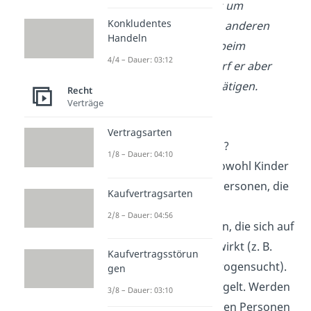
ausgesprochen, wenn es um
Konkludentes
Glücksspiel geht. In allen anderen
Handeln
Bereichen, zum Beispiel beim
4/4 – Dauer: 03:12
Lebensmittel-Einkauf, darf er aber
ganz normal Geschäfte tätigen.
Recht
Verträge
Geschäftsunfähigkeit
Vertragsarten
Wer ist geschäftsunfähig?
1/8 – Dauer: 04:10
Geschäftsunfähig sind sowohl Kinder
unter 7 Jahren
als auch Personen, die
Kaufvertragsarten
unter einer
dauerhaften
2/8 – Dauer: 04:56
Geisteserkrankung
leiden, die sich auf
alle Lebensbereiche auswirkt (z. B.
Kaufvertragsstörun
Demenz, Alkohol- und Drogensucht).
gen
Das ist in §
104 BGB
geregelt. Werden
3/8 – Dauer: 03:10
Rechtsgeschäfte mit diesen Personen