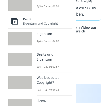
Rechtsgeschäfte (z. B. Verträge)
5/5 – Dauer: 06:30
abschließen — also eine wirksame
Willenserklärung
abgeben.
Recht
Eigentum und Copyright
Studyflix vernetzt: Hier ein Video aus
einem anderen Bereich
Eigentum
1/4 – Dauer: 04:07
Besitz und
Eigentum
2/4 – Dauer: 02:57
Was bedeutet
Copyright?
3/4 – Dauer: 04:24
Lizenz