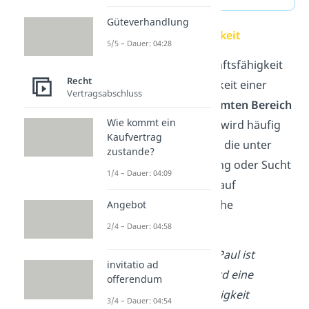
Güteverhandlung
Partielle Geschäftsfähigkeit
5/5 – Dauer: 04:28
Mit der partiellen Geschäftsfähigkeit
Recht
kann die Geschäftsfähigkeit einer
Vertragsabschluss
Person auf einen
bestimmten Bereich
Wie kommt ein
eingegrenzt werden. Sie wird häufig
Kaufvertrag
bei Personen verwendet, die unter
zustande?
einer krankhaften Störung oder Sucht
1/4 – Dauer: 04:09
leiden, die sich aber nur auf
bestimmte Lebensbereiche
Angebot
beschränkt.
2/4 – Dauer: 04:58
Beispiel:
Der 42-jährige Paul ist
invitatio ad
spielsüchtig. Deshalb wird eine
offerendum
partielle Geschäftsunfähigkeit
3/4 – Dauer: 04:54