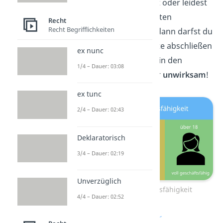
noch keine 7 Jahre alt oder leidest
du an einer dauerhaften
Recht
Recht Begrifflichkeiten
Geisteserkrankung, dann darfst du
keine Rechtsgeschäfte abschließen
ex nunc
(
§ 104 BGB
). Sie sind in den
1/4 – Dauer: 03:08
meisten Fällen immer
unwirksam
!
ex tunc
2/4 – Dauer: 02:43
Deklaratorisch
3/4 – Dauer: 02:19
Unverzüglich
3 Stufen der Geschäftsfähigkeit
4/4 – Dauer: 02:52
Weshalb ist der Grad der