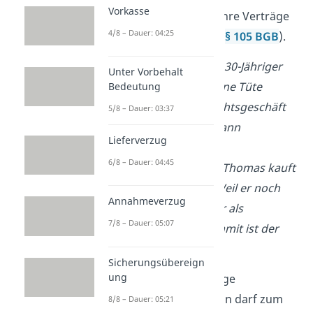
Vorkasse
geschlossen, dann sind ihre Verträge
4/8 – Dauer: 04:25
unwirksam, also nichtig (
§ 105 BGB
).
B
eispiel 1:
Ein dementer 30-Jähriger
Unter Vorbehalt
verkauft seinen PC für eine Tüte
Bedeutung
Gummibärchen. Das Rechtsgeschäft
5/8 – Dauer: 03:37
ist unwirksam, da der Mann
Lieferverzug
geschäftsunfähig ist.
6/8 – Dauer: 04:45
Beispiel 2:
Der 6-jährige Thomas kauft
eine Zeitung am Kiosk. Weil er noch
Annahmeverzug
nicht 7 Jahre alt ist, gilt er als
7/8 – Dauer: 05:07
geschäftsunfähig und damit ist der
Vertrag nichtig.
Sicherungsübereign
ung
Ausnahme:
Eine volljährige
geschäftsunfähige Person darf zum
8/8 – Dauer: 05:21