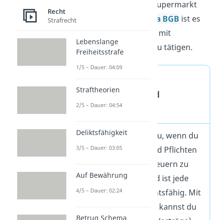
Beispiel ein Getränk im Supermarkt
Recht
kaufen. Denn nach
§ 105a BGB
ist es
Strafrecht
ihnen erlaubt, Geschäfte mit
Lebenslange
geringwertigen Mitteln zu tätigen.
Freiheitsstrafe
1/5 – Dauer: 04:09
Was bedeuten
Straftheorien
Rechtsfähigkeit und
2/5 – Dauer: 04:54
Geschäftsfähigkeit?
Deliktsfähigkeit
Rechtsfähigkeit
hast du, wenn du
3/5 – Dauer: 03:05
Träger von Rechten und Pflichten
bist (z. B. die Pflicht, Steuern zu
Auf Bewährung
zahlen). In Deutschland ist jede
4/5 – Dauer: 02:24
natürliche Person
rechtsfähig. Mit
der Geschäftsfähigkeit kannst du
Betrug Schema