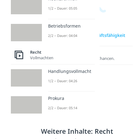
1/2 – Dauer: 05:05
Betriebsformen
zur Videoseite: Geschäftsfähigkeit
2/2 – Dauer: 04:04
Recht
Lernen lohnt sich!
Vollmachten
Entdecke hier deine Chancen.
Handlungsvollmacht
1/2 – Dauer: 04:26
Prokura
2/2 – Dauer: 05:14
Weitere Inhalte: Recht