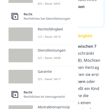
4/4 – Dauer: 04:01
Vertrags brauchst du
zwei
übereinstimmende
Recht
Rechtliches bei Dienstleistungen
Willenserklärungen.
Rechtsfähigkeit
Beschränkte Geschäftsfähigkeit
1/3 – Dauer: 04:19
Kinder und Jugendliche
zwischen 7
Dienstleistungen
und 18 Jahren
sind eingeschränkt
2/3 – Dauer: 04:00
geschäftsfähig (§ 107 BGB). Möchten
sie etwas kaufen oder einen Vertrag
Garantie
abschließen, dann brauchen sie erst
3/3 – Dauer: 04:17
die
Zustimmung ihrer Eltern
oder
Sorgeberechtigten. Schließt ein Kind
Recht
oder ein Jugendlicher ohne die
Rechtliches im Vertragsrecht
Erlaubnis eines Elternteils einen
Abstraktionsprinzip