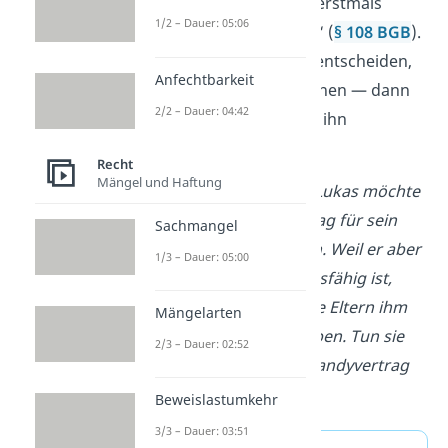
Vertrag ab, so ist dieser erstmals
1/2 – Dauer: 05:06
„
schwebend unwirksam
“ (
§ 108 BGB
).
Die Eltern können dann entscheiden,
Anfechtbarkeit
ob sie den Vertrag ablehnen — dann
2/2 – Dauer: 04:42
ist er unwirksam — oder ihn
genehmigen.
Recht
Mängel und Haftung
Beispiel:
Der 12-jährige Lukas möchte
einen neuen Handyvertrag für sein
Sachmangel
Smartphone abschließen. Weil er aber
1/3 – Dauer: 05:00
nur beschränkt geschäftsfähig ist,
muss er warten, bis seine Eltern ihm
Mängelarten
den Handyvertrag erlauben. Tun sie
2/3 – Dauer: 02:52
das nicht, dann ist der Handyvertrag
ungültig.
Beweislastumkehr
3/3 – Dauer: 03:51