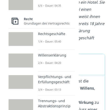
für sich und ihre Freunde ein Hotel. Sie
6/6 – Dauer: 04:35
schließt so mit dem Hotel einen
Kaufvertrag ab und überweist ihnen
Recht
den Betrag. Weil Laura bereits 18 Jahre
Grundlagen des Vertragsrechts
alt ist, ist ihre Willenserklärung
Rechtsgeschäfte
wirksam und das Rechtsgeschäft
1/4 – Dauer: 05:40
damit gültig.
Willenserklärung
Was ist eine
2/4 – Dauer: 04:20
Willenserklärung?
Verpflichtungs- und
Eine Willenserklärung ist die
Erfüllungsgeschäft
Äußerung des eigenen Willens
,
3/4 – Dauer: 03:13
um damit eine
Trennungs- und
bestimmte
rechtliche Wirkung
zu
Abstraktionsprinzip
erzielen. Für den Abschluss eines