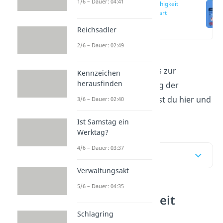
1/6 – Dauer: 04:41
Geschäftsfähigkeit
einfach erklärt
(00:14)
Reichsadler
2/6 – Dauer: 02:49
Was versteht man unter
Geschäftsfähigkeit?
Alles zur
Kennzeichen
herausfinden
Definition und Bedeutung der
Geschäftsfähigkeit findest du hier und
3/6 – Dauer: 02:40
in unserem
Video
!
Ist Samstag ein
Werktag?
4/6 – Dauer: 03:37
Inhaltsübersicht
Verwaltungsakt
5/6 – Dauer: 04:35
Geschäftsfähigkeit
einfach erklärt
Schlagring