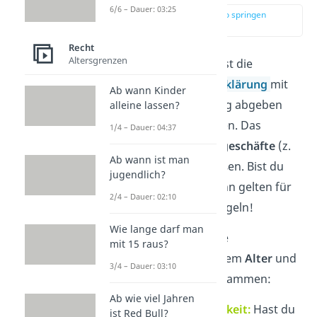
6/6 – Dauer: 03:25
zur Stelle im Video springen
(00:14)
Recht
Altersgrenzen
Die
Geschäftsfähigkeit
ist die
Fähigkeit, eine
Willenserklärung
mit
Ab wann Kinder
freiem Willen rechtsgültig abgeben
alleine lassen?
und annehmen zu können. Das
1/4 – Dauer: 04:37
brauchst du, um
Rechtsgeschäfte
(z.
Ab wann ist man
B.
Verträge
) abzuschließen. Bist du
jugendlich?
noch nicht volljährig, dann gelten für
2/4 – Dauer: 02:10
dich dabei besondere Regeln!
Wie lange darf man
In Deutschland hängt die
mit 15 raus?
Geschäftsfähigkeit mit dem
Alter
und
3/4 – Dauer: 03:10
dem
Geisteszustand
zusammen:
Ab wie viel Jahren
Volle Geschäftsfähigkeit:
Hast du
ist Red Bull?