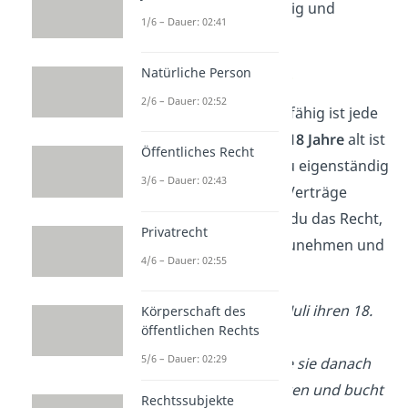
partiell
geschäftsfähig und
1/6 – Dauer: 02:41
geschäfts
unfähig
.
Volle Geschäftsfähigkeit
Natürliche Person
2/6 – Dauer: 02:52
Unbeschränkt geschäftsfähig ist jede
Person, die
mindestens 18 Jahre
alt ist
Öffentliches Recht
(§ 2 BGB). Dann darfst du eigenständig
3/6 – Dauer: 02:43
ein Konto eröffnen und Verträge
abschließen. Damit hast du das Recht,
Privatrecht
Willenserklärungen
anzunehmen und
4/6 – Dauer: 02:55
abzugeben.
Beispiel:
Laura feiert im Juli ihren 18.
Körperschaft des
öffentlichen Rechts
Geburtstag. Von ihrem
5/6 – Dauer: 02:29
Geburtstagsgeld möchte sie danach
gerne in den Urlaub fahren und bucht
Rechtssubjekte