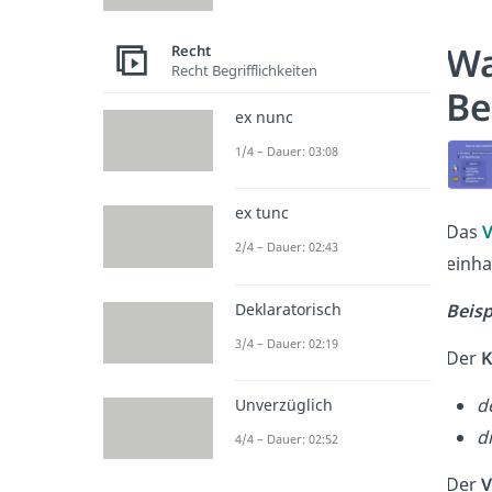
Wa
Recht
Recht Begrifflichkeiten
Be
ex nunc
1/4 – Dauer: 03:08
ex tunc
Das
V
2/4 – Dauer: 02:43
einha
Deklaratorisch
Beisp
3/4 – Dauer: 02:19
Der
K
d
Unverzüglich
d
4/4 – Dauer: 02:52
Der
V