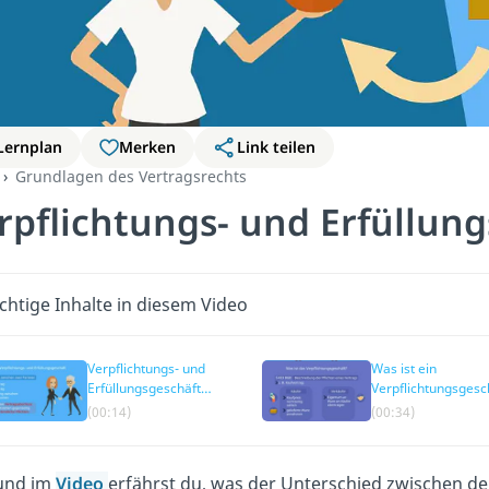
Lernplan
Merken
Link teilen
Grundlagen des Vertragsrechts
rpflichtungs- und Erfüllun
chtige Inhalte in diesem Video
Verpflichtungs- und
Was ist ein
Erfüllungsgeschäft
Verpflichtungsgesc
einfach erklärt
Definition & Beispie
(00:14)
(00:34)
und im
Video
erfährst du, was der Unterschied zwischen 