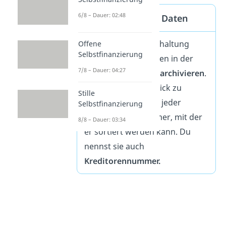
6/8 – Dauer: 02:48
Archivierung der Daten
Die Kreditorenbuchhaltung
Offene
Selbstfinanzierung
muss die Rechnungen in der
7/8 – Dauer: 04:27
Regel
10 Jahre lang archivieren
.
Um hier den Überblick zu
Stille
behalten, bekommt jeder
Selbstfinanzierung
Kreditor eine Nummer, mit der
8/8 – Dauer: 03:34
er sortiert werden kann.
D
u
nennst sie auch
Kreditorennummer.