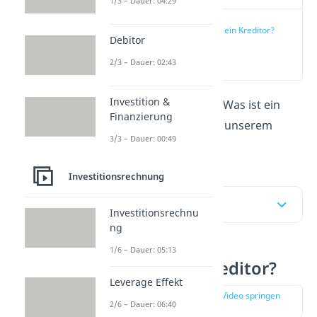
1/3 – Dauer: 04:29
Was ist ein Kreditor?
Debitor
(00:13)
2/3 – Dauer: 02:43
Investition &
Du möchtest wissen: Was ist ein
Finanzierung
Kreditor
? Hier
und in unserem
3/3 – Dauer: 00:49
Video
erfährst du es!
Investitionsrechnung
Inhaltsübersicht
Investitionsrechnu
ng
1/6 – Dauer: 05:13
Was ist ein Kreditor?
Leverage Effekt
zur Stelle im Video springen
2/6 – Dauer: 06:40
(00:13)