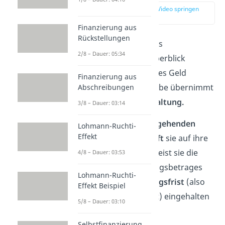
zur Stelle im Video springen
(02:32)
Finanzierung aus
Rückstellungen
Es ist wichtig, dass das
2/8 – Dauer: 05:34
Unternehmen den Überblick
darüber behält, wem es Geld
Finanzierung aus
schuldet. Diese Aufgabe übernimmt
Abschreibungen
die
Kreditorenbuchhaltung
.
3/8 – Dauer: 03:14
Sie bearbeitet die
eingehenden
Lohmann-Ruchti-
Effekt
Rechnungen
und
prüft
sie auf ihre
Richtigkeit. Danach weist sie die
4/8 – Dauer: 03:53
Zahlung
des Rechnungsbetrages
Lohmann-Ruchti-
an, sodass die
Zahlungsfrist
(also
Effekt Beispiel
die Kreditorenlaufzeit) eingehalten
5/8 – Dauer: 03:10
wird.
Selbstfinanzierung