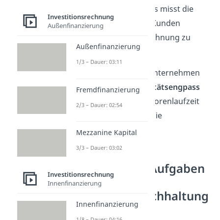
Rechnung ausstellt. Es misst die
Investitionsrechnung
Zeit, wie lange seine Kunden
Außenfinanzierung
brauchen, um die Rechnung zu
Außenfinanzierung
bezahlen.
1/3 – Dauer: 03:11
Beachte:
Damit ein Unternehmen
nicht in einen
Liquiditätsengpass
Fremdfinanzierung
gerät, sollte die Debitorenlaufzeit
2/3 – Dauer: 02:54
stets kürzer sein als die
Kreditorenlaufzeit.
Mezzanine Kapital
3/3 – Dauer: 03:02
Was sind die Aufgaben
Investitionsrechnung
der
Innenfinanzierung
Kreditorenbuchhaltung
Innenfinanzierung
?
1/8 – Dauer: 04:16