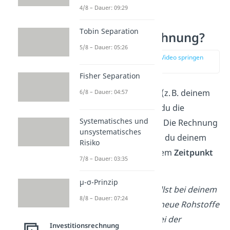
4/8 – Dauer: 09:29
Was ist eine
Tobin Separation
Kreditorenrechnung?
5/8 – Dauer: 05:26
zur Stelle im Video springen
(01:21)
Fisher Separation
Von deinem Kreditor (z. B. deinem
6/8 – Dauer: 04:57
Lieferanten) erhältst du die
Systematisches und
Kreditorenrechnung
.
Die Rechnung
unsystematisches
sagt dir,
wie viel Geld
du deinem
Risiko
Kreditor bis zu welchem
Zeitpunkt
7/8 – Dauer: 03:35
zahlen musst.
μ-σ-Prinzip
Stell dir vor, du bestellst bei deinem
8/8 – Dauer: 07:24
Lieferanten Thomas
neue Rohstoffe
für die Produktion. Bei der
Investitionsrechnung