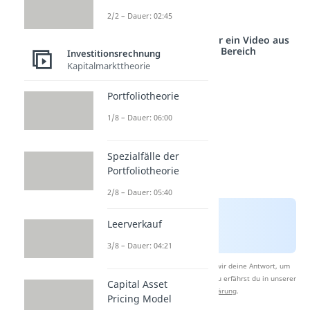
Anspruch darauf.
2/2 – Dauer: 02:45
Studyflix vernetzt: Hier ein Video aus
einem anderen Bereich
Investitionsrechnung
Kapitalmarkttheorie
Portfoliotheorie
1/8 – Dauer: 06:00
Spezialfälle der
Portfoliotheorie
2/8 – Dauer: 05:40
Leerverkauf
3/8 – Dauer: 04:21
Nach Beantwortung speichern wir deine Antwort, um
Studyflix zu verbessern. Mehr dazu erfährst du in unserer
Capital Asset
Datenschutzerklärung
.
Pricing Model