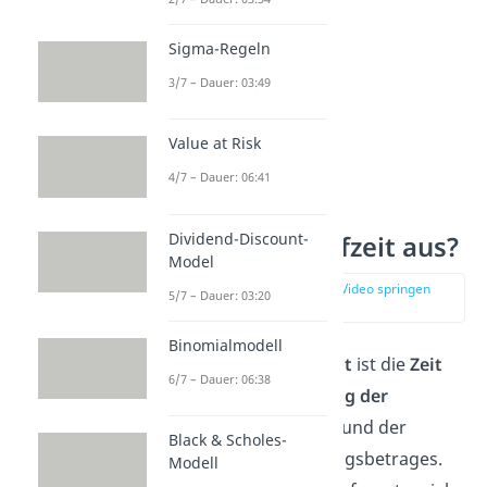
Sigma-Regeln
3/7 – Dauer: 03:49
Value at Risk
4/7 – Dauer: 06:41
Was sagt die
Dividend-Discount-
Kreditorenlaufzeit aus?
Model
zur Stelle im Video springen
5/7 – Dauer: 03:20
(01:50)
Binomialmodell
Die
Kreditorenlaufzeit
ist die
Zeit
6/7 – Dauer: 06:38
zwischen dem
Eingang der
Kreditorenrechnung
und der
Black & Scholes-
Zahlung
des Rechnungsbetrages.
Modell