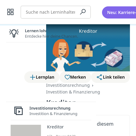
Suche
Neu: Karriere
Lernen lohnt sich!
Entdecke hier deine Chancen.
Lernplan
Merken
Link teilen
Investitionsrechnung
Investition & Finanzierung
Kreditor
Investitionsrechnung
Investition & Finanzierung
Wichtige Inhalte in diesem
Kreditor
Video