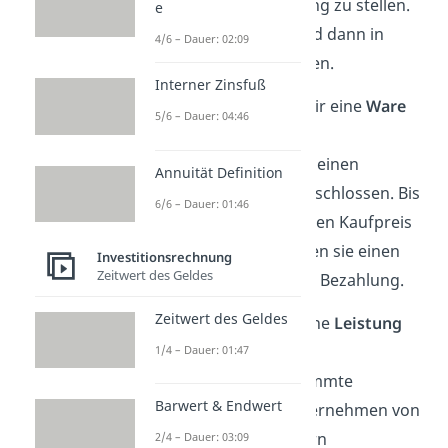
Geld zur Verfügung zu stellen.
e
Du musst das Geld dann in
4/6 – Dauer: 02:09
Raten zurückzahlen.
Interner Zinsfuß
Lieferanten
, die dir eine
Ware
5/6 – Dauer: 04:46
zustellen.
Mit ihnen hast du einen
Annuität Definition
Kaufvertrag
abgeschlossen. Bis
6/6 – Dauer: 01:46
du den vereinbarten Kaufpreis
bezahlt hast, haben sie einen
Investitionsrechnung
Zeitwert des Geldes
Anspruch auf ihre Bezahlung.
Zeitwert des Geldes
Agenturen
, die eine
Leistung
erbringen.
1/4 – Dauer: 01:47
Oft werden bestimmte
Barwert & Endwert
Aufgaben im Unternehmen von
externen Anbietern
2/4 – Dauer: 03:09