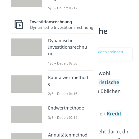
5/5 – Dauer: 05:17
Investitionsrechnung
Dynamische Investitionsrechnung
Was sind übliche
Kreditoren?
Dynamische
Investitionsrechnu
zur Stelle im Video springen
ng
(00:31)
1/6 – Dauer: 03:56
Kreditoren können sowohl
Kapitalwertmethod
natürliche
als auch
juristische
e
Personen
sein. Zu den üblichen
2/6 – Dauer: 04:16
Kreditoren gehören:
Endwertmethode
Banken
, die dir einen
Kredit
3/6 – Dauer: 02:14
geben.
Ihre Leistung besteht darin, dir
Annuitätenmethod