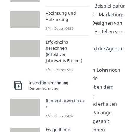
übernommen. Ein Beispiel dafür
Abzinsung und
ist das Erstellen von Marketing-
Aufzinsung
Kampagnen, das Designen
von
3/4 – Dauer: 04:50
Grafiken oder das Erstellen von
Werbe-Videos. Als
Effektivzins
Gegenleistung wird die Agentur
berechnen
(Effektiver
bezahlt.
Jahreszins Formel)
Mitarbeiter
, deren
Lohn
noch
4/4 – Dauer: 05:17
nicht gezahlt wurde.
Investitionsrechnung
Die Mitarbeiter geben dem
Rentenrechnung
Unternehmen ihre
Rentenbarwertfakto
Arbeitsleistung und erhalten
r
dafür einen Lohn. Solange
1/2 – Dauer: 04:07
dieser noch nicht gezahlt
wurde, haben sie einen
Ewige Rente