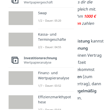
Lieferung gibt Thomas dir die
Wertpapiergeschäft
Kreditorenrechnung
gleich mit.
Swap
Darin steht, dass du ihm
1000 €
1/2 – Dauer: 05:20
innerhalb von
30 Tagen
zahlen
sollst.
Kassa- und
Termingeschäfte
Für eine
einmalige Leistung
kannst
2/2 – Dauer: 04:55
du eine
einzelne Rechnung
bekommen. Hast du einen Vertrag
Investitionsrechnung
über eine längere Laufzeit
Wertpapieranalyse
abgeschlossen und bekommst
Finanz- und
regelmäßig Leistungen
(zum
Wertpapieranalyse
Beispiel ein Internetvertrag), dann
1/7 – Dauer: 03:52
bekommst du auch
regelmäßig
Effizienzmarkthypot
Kreditorenrechnunge
n
.
hese
2/7 – Dauer: 03:54