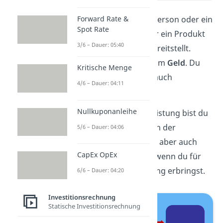
Ein
Kreditor
ist
eine Person oder ein
Forward Rate &
Spot Rate
Unternehmen, das dir ein Produkt
3/6 – Dauer: 05:40
oder eine Leistung bereitstellt.
Dafür
schuldest
du ihm
Geld
. Du
Kritische Menge
nennst den Kreditor auch
4/6 – Dauer: 04:11
Gläubiger
.
Nullkuponanleihe
Als
Empfänger
der Leistung bist du
der
Debitor
oder auch der
5/6 – Dauer: 04:06
Schuldner
. Du kannst aber auch
CapEx OpEx
selbst
Kreditor
sein, wenn du für
jemanden eine Leistung erbringst.
6/6 – Dauer: 04:20
Investitionsrechnung
Statische Investitionsrechnung