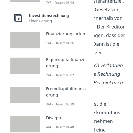
Du nennst sie auch Lieferantenziel.
7/7 – Dauer: 06:04
In der Regel sieht das Gesetz vor,
Investitionsrechnung
dass eine Rechnung innerhalb von
Finanzierung
30 Tagen
gezahlt wird. Der Kreditor
Finanzierungsarten
kann allerdings verlangen, dass der
1/4 – Dauer: 04:26
Debitor früher zahlt. Dann ist die
Kreditorenlaufzeit kürzer.
Eigenkapitalfinanzi
Thomas
hätte also auch verlangen
erung
können, dass du deine Rechnung
2/4 – Dauer: 05:02
früher
bezahlst, zum Beispiel nach
Fremdkapitalfinanzi
14 Tagen
.
erung
Das Gegenteil davon ist die
3/4 – Dauer: 03:39
Debitorenlaufzeit
.
Sie kommt ins
Disagio
Spiel, wenn das Unternehmen
4/4 – Dauer: 04:48
selbst Kreditor ist und eine