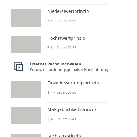
Abschreibungen
Abschreibungen
Niederstwertprinzip
Dauer: 05:27
Abschreibungsmethoden
5/6 – Dauer: 03:59
Dauer: 06:54
Leistungsabschreibung
Höchstwertprinzip
Dauer: 03:44
Lineare Abschreibung
6/6 – Dauer: 02:35
Dauer: 04:29
Degressive Abschreibung
Externes Rechnungswesen
Dauer: 04:12
Prinzipien ordnungsgemäßer Buchführung
Geometrisch-degressive
Abschreibung
Einzelbewertungsprinzip
Dauer: 05:04
Arithmetisch-degressive
1/4 – Dauer: 03:30
Abschreibung
Dauer: 02:45
Maßgeblichkeitsprinzip
Progressive Abschreibung
Dauer: 06:11
2/4 – Dauer: 03:41
Stichtagsprinzip