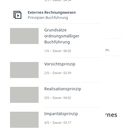
Externes Rechnungswesen
Prinzipien Buchführung
Grundsätze
ordnungsmäßiger
Buchführung
Lernen lohnt sich!
Entdecke hier deine Chancen.
1/6 – Dauer: 06:02
Vorsichtsprinzip
2/6 – Dauer: 02:59
Realisationsprinzip
3/6 – Dauer: 04:02
Weitere Inhalte: Externes
Imparitätsprinzip
Rechnungswesen
4/6 – Dauer: 03:17