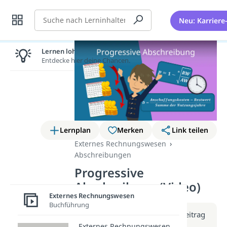
Suche
Neu: Karriere
Lernen lohnt sich!
Entdecke hier deine Chancen.
Lernplan
Merken
Link teilen
Externes Rechnungswesen
Abschreibungen
Progressive
Abschreibung (Video)
Externes Rechnungswesen
Buchführung
Weitere Infos erhältst du im Beitrag
zum Video
Externes Rechnungswesen