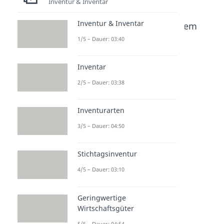
Inventur & Inventar
Inventur & Inventar
Beliebte Inhalte aus dem
Bereich
Externes
1/5 – Dauer: 03:40
Rechnungswesen
Inventar
Abschrei
Abschrei
Kalkulat
2/5 – Dauer: 03:38
bungsq
bungen
orische
uote
buchen
Abschrei
Inventurarten
Dauer: 03:44
Dauer: 04:51
bung
3/5 – Dauer: 04:50
Dauer: 03:39
Stichtagsinventur
4/5 – Dauer: 03:10
Geringwertige
Wirtschaftsgüter
5/5 – Dauer: 04:54