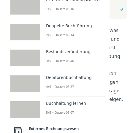
zum Beitrag: Progressive
1/5 – Dauer: 03:16
Abschreibung
Doppelte Buchführung
In diesem Video wird erklärt, was
2/5 – Dauer: 05:14
progressive Abschreibung ist und
wie sie funktioniert. Du erfährst,
Bestandsveränderung
warum progressive Abschreibung
3/5 – Dauer: 05:46
ein sinnvoller Ansatz für die
langfristige Wertminderung von
Debitorenbuchhaltung
Vermögenswerten ist. Wir zeigen,
4/5 – Dauer: 03:37
wie du die Abschreibungsbeträge
berechnest und warum sie steigen.
Buchhaltung lernen
5/5 – Dauer: 05:07
Externes Rechnungswesen