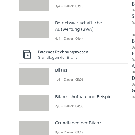
B
3/4 – Dauer: 03:16
Da
S
Betriebswirtschaftliche
Da
T
Auswertung (BWA)
Da
4/4 – Dauer: 04:44
B
Da
Externes Rechnungswesen
E
Grundlagen der Bilanz
Da
A
Bilanz
Da
D
1/6 – Dauer: 05:06
Da
G
Bilanz - Aufbau und Beispiel
Da
2/6 – Dauer: 04:33
Grundlagen der Bilanz
3/6 – Dauer: 03:18