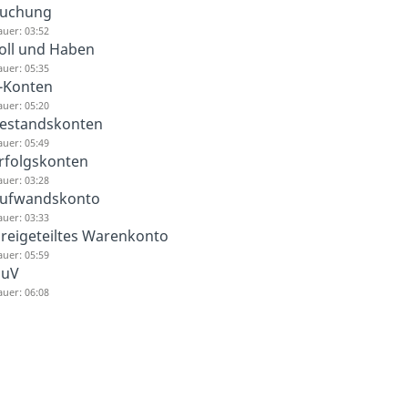
uchung
uer: 03:52
oll und Haben
uer: 05:35
-Konten
uer: 05:20
estandskonten
uer: 05:49
rfolgskonten
uer: 03:28
ufwandskonto
uer: 03:33
reigeteiltes Warenkonto
uer: 05:59
uV
uer: 06:08