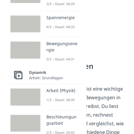
3/5 – Dauer: 04:29
Spannenergie
4/5 – Dauer: 04:33
Bewegungsene
rgie
5/5 – Dauer: 04:31
Bewegungen
verstehen
Dynamik
Arbeit: Grundlagen
Geschwindigkeit ist eine wichtige
Arbeit (Physik)
Größe, wenn du Bewegungen in
1/3 – Dauer: 04:39
der Physik beschreibst. Du liest
Werte aus Tabellen, rechnest
Beschleunigun
gsarbeit
Einheiten um und vergleichst, wie
schnell sich verschiedene Dinge
2/3 – Dauer: 03:43