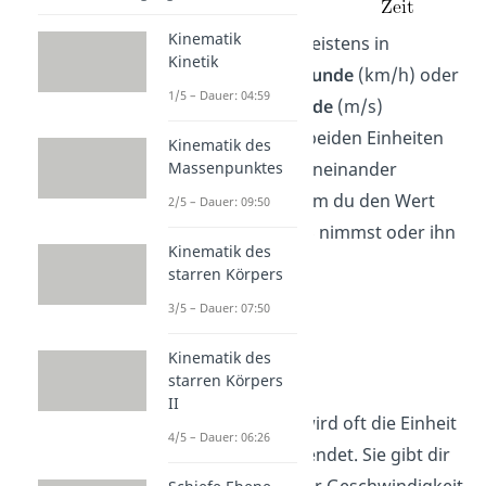
Kinematik
Ihre Einheit ist meistens in
Kinetik
Kilometer pro Stunde
(km/h) oder
1/5 – Dauer: 04:59
Meter pro Sekunde
(m/s)
angegeben. Die beiden Einheiten
Kinematik des
Massenpunktes
kannst du leicht ineinander
umrechnen, indem du den Wert
2/5 – Dauer: 09:50
entweder mal 3,6 nimmst oder ihn
Kinematik des
durch 3,6 teilst:
starren Körpers
3/5 – Dauer: 07:50
Kinematik des
starren Körpers
II
Bei Flugzeugen wird oft die Einheit
4/5 – Dauer: 06:26
Mach
(Ma) verwendet. Sie gibt dir