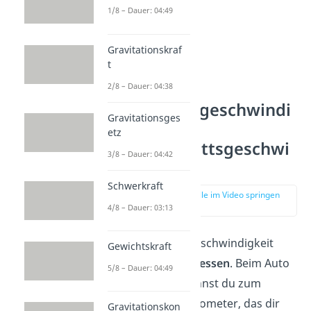
1/8 – Dauer: 04:49
Gravitationskraf
t
2/8 – Dauer: 04:38
Momentangeschwindi
Gravitationsges
gkeit und
etz
Durchschnittsgeschwi
3/8 – Dauer: 04:42
ndigkeit
Schwerkraft
zur Stelle im Video springen
(02:22)
4/8 – Dauer: 03:13
Du kannst die Geschwindigkeit
Gewichtskraft
natürlich auch
messen
. Beim Auto
5/8 – Dauer: 04:49
oder Fahrrad kennst du zum
Beispiel das Tachometer, das dir
Gravitationskon