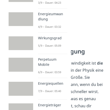
3/9 – Dauer: 04:23
Energieumwan
dlung
4/9 – Dauer: 03:32
Wirkungsgrad
5/9 – Dauer: 05:09
Beschleunigung
Perpetuum
Neben der Geschwindigkeit ist
die
Mobile
Beschleunigung
in der Physik eine
6/9 – Dauer: 03:59
weitere wichtige Größe. Sie
Energiequellen
existiert immer dann, wenn du bei
einer Bewegung schneller wirst.
7/9 – Dauer: 05:40
Um zu erfahren, was es genau
Energieträger
damit auf sich hat, schau dir