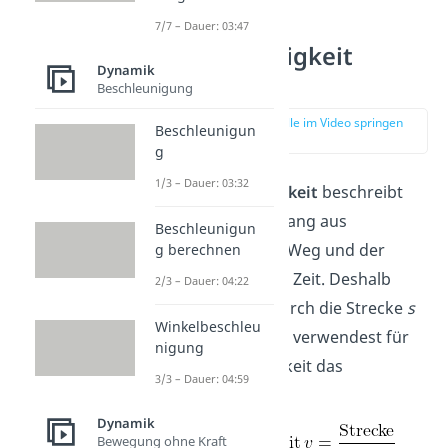
7/7 – Dauer: 03:47
Geschwindigkeit
Dynamik
Einheit
Beschleunigung
zur Stelle im Video springen
Beschleunigun
(01:02)
g
1/3 – Dauer: 03:32
Die
Geschwindigkeit
beschreibt
den Zusammenhang aus
Beschleunigun
zurückgelegtem Weg und der
g berechnen
dafür benötigten Zeit. Deshalb
2/3 – Dauer: 04:22
drückst du sie durch die Strecke
s
Winkelbeschleu
pro Zeit
t
aus. Du verwendest für
nigung
die Geschwindigkeit das
3/3 – Dauer: 04:59
Formelzeichen
v
.
Dynamik
Bewegung ohne Kraft