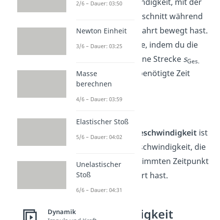
ist die Geschwindigkeit, mit der
2/6 – Dauer: 03:50
du dich im Durchschnitt während
der kompletten Fahrt bewegt hast.
Newton Einheit
Du berechnest sie, indem du die
3/6 – Dauer: 03:25
gesamte gefahrene Strecke
s
Ges.
durch die dafür benötigte Zeit
Masse
berechnen
t
teilst:
Ges.
4/6 – Dauer: 03:59
Elastischer Stoß
Die
Momentangeschwindigkeit
ist
5/6 – Dauer: 04:02
hingegen die Geschwindigkeit, die
du zu einem bestimmten Zeitpunkt
Unelastischer
Stoß
während der Fahrt hast.
6/6 – Dauer: 04:31
Geschwindigkeit
Dynamik