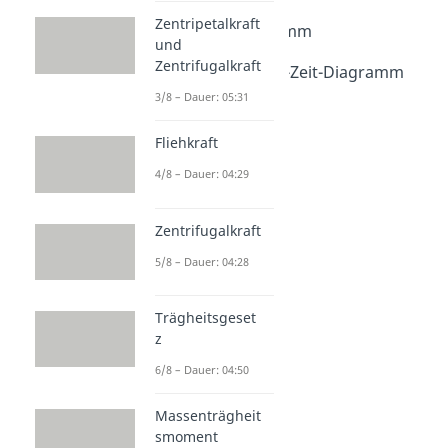
Dauer: 05:24
Zentripetalkraft
Weg-Zeit-Diagramm
und
Dauer: 04:18
Zentrifugalkraft
Geschwindigkeit-Zeit-Diagramm
Dauer: 03:47
3/8 – Dauer: 05:31
Fliehkraft
4/8 – Dauer: 04:29
Zentrifugalkraft
5/8 – Dauer: 04:28
Trägheitsgeset
z
6/8 – Dauer: 04:50
Massenträgheit
smoment