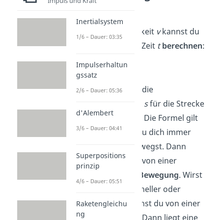
Impuls und Kraft
berechnen
Inertialsystem
Die Geschwindigkeit
v
kannst du
1/6 – Dauer: 03:35
als Strecke
s
pro Zeit
t
berechnen
:
Impulserhaltun
gssatz
Dabei steht
v
für die
2/6 – Dauer: 05:36
Geschwindigkeit,
s
für die Strecke
d'Alembert
und
t
für die Zeit. Die Formel gilt
3/6 – Dauer: 04:41
aber nur, wenn du dich immer
gleich schnell bewegst. Dann
Superpositions
sprichst du auch von einer
prinzip
gleichförmigen Bewegung
. Wirst
4/6 – Dauer: 05:51
du hingegen schneller oder
langsamer, sprichst du von einer
Raketengleichu
ng
Beschleunigung. Dann liegt eine