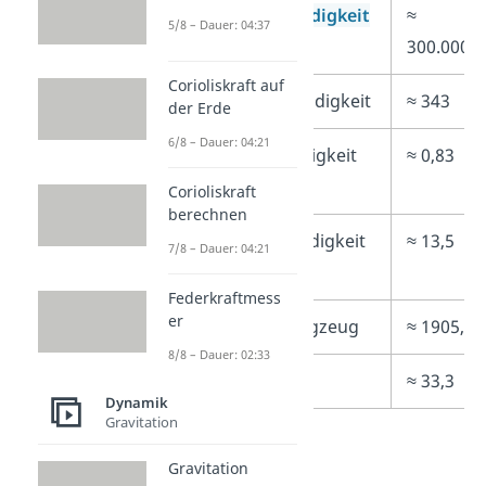
Lichtgeschwindigkeit
≈
5/8 – Dauer: 04:37
300.000.0
Corioliskraft auf
Schallgeschwindigkeit
≈ 343
der Erde
6/8 – Dauer: 04:21
Gehgeschwindigkeit
≈ 0,83
Mensch
Corioliskraft
berechnen
Renngeschwindigkeit
≈ 13,5
7/8 – Dauer: 04:21
Mensch
Federkraftmess
er
schnellstes Flugzeug
≈ 1905,5
8/8 – Dauer: 02:33
Gepard
≈ 33,3
Dynamik
Gravitation
Gravitation