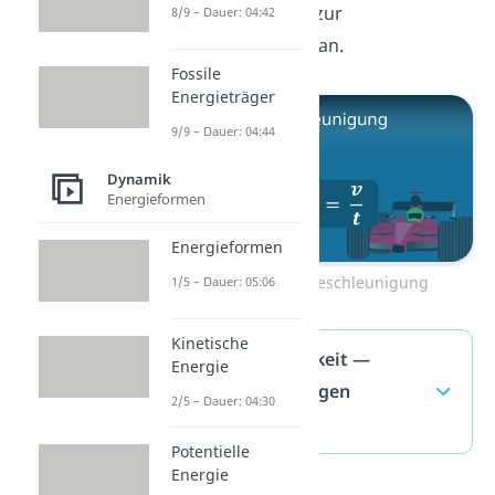
unseren Beitrag zur
8/9 – Dauer: 04:42
Beschleunigung
an.
Fossile
Energieträger
9/9 – Dauer: 04:44
Dynamik
Energieformen
Energieformen
Zum Video: Beschleunigung
1/5 – Dauer: 05:06
Kinetische
Geschwindigkeit —
Energie
häufigste Fragen
2/5 – Dauer: 04:30
(ausklappen)
Potentielle
Energie