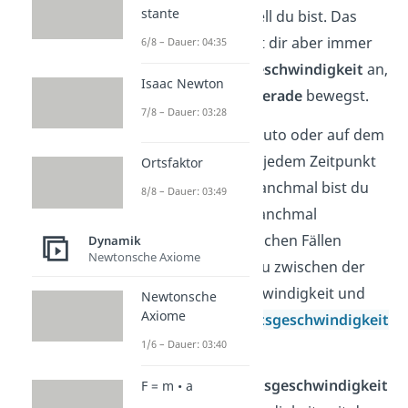
stante
angibt, wie schnell du bist. Das
Tachometer zeigt dir aber immer
6/8 – Dauer: 04:35
die
Momentangeschwindigkeit
an,
Isaac Newton
mit der du dich
gerade
bewegst.
7/8 – Dauer: 03:28
Du bist aber im Auto oder auf dem
Fahrrad
nicht
zu jedem Zeitpunkt
Ortsfaktor
gleich schnell. Manchmal bist du
8/8 – Dauer: 03:49
schneller
und manchmal
langsamer
. In solchen Fällen
Dynamik
Newtonsche Axiome
unterscheidest du zwischen der
Momentangeschwindigkeit und
Newtonsche
Axiome
der
Durchschnittsgeschwindigkeit
.
1/6 – Dauer: 03:40
Die
Durchschnittsgeschwindigkeit
F = m • a