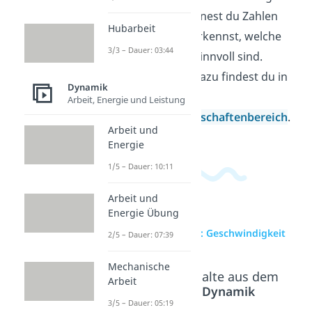
bewegen. So ordnest du Zahlen
Hubarbeit
besser ein und erkennst, welche
3/3 – Dauer: 03:44
Werte im Alltag sinnvoll sind.
Weitere Videos dazu findest du in
Dynamik
unserem
Arbeit, Energie und Leistung
Ingenieurwissenschaftenbereich
.
Arbeit und
Energie
1/5 – Dauer: 10:11
Arbeit und
Energie Übung
zur Videoseite: Geschwindigkeit
2/5 – Dauer: 07:39
Mechanische
Beliebte Inhalte aus dem
Arbeit
Bereich
Dynamik
3/5 – Dauer: 05:19