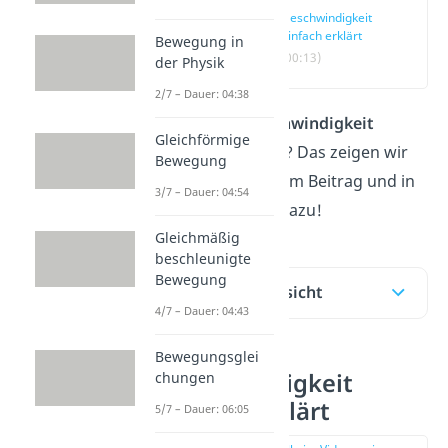
Geschwindigkeit
einfach erklärt
Bewegung in
(00:13)
der Physik
2/7 – Dauer: 04:38
Was ist die
Geschwindigkeit
Gleichförmige
eigentlich genau? Das zeigen wir
Bewegung
dir hier in unserem Beitrag und in
3/7 – Dauer: 04:54
unserem
Video
dazu!
Gleichmäßig
beschleunigte
Bewegung
Inhaltsübersicht
4/7 – Dauer: 04:43
Bewegungsglei
Geschwindigkeit
chungen
einfach erklärt
5/7 – Dauer: 06:05