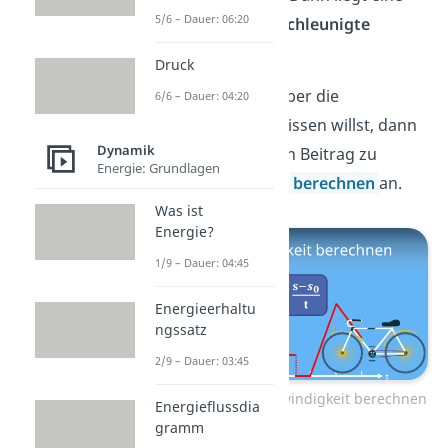
5/6 – Dauer: 06:20
gleichmäßig beschleunigte
Bewegung
vor.
Druck
Wenn du mehr über die
6/6 – Dauer: 04:20
Berechnungen wissen willst, dann
Dynamik
schau dir unseren Beitrag zu
Energie: Grundlagen
Geschwindigkeit berechnen
an.
Was ist
Energie?
1/9 – Dauer: 04:45
Energieerhaltu
ngssatz
2/9 – Dauer: 03:45
Zum Video: Geschwindigkeit berechnen
Energieflussdia
gramm