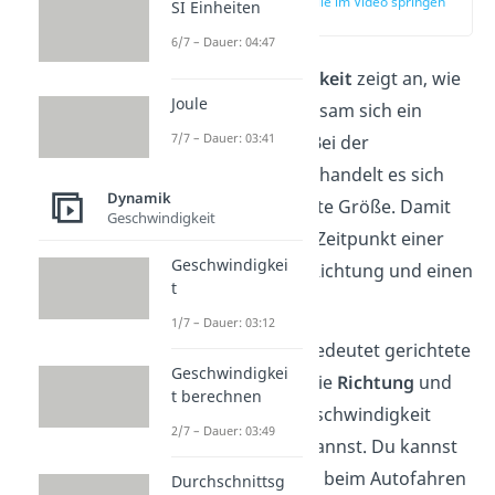
zur Stelle im Video springen
SI Einheiten
(00:13)
6/7 – Dauer: 04:47
Die Geschwindigkeit
zeigt an, wie
Joule
schnell oder langsam sich ein
7/7 – Dauer: 03:41
Körper bewegt. Bei der
Geschwindigkeit handelt es sich
Dynamik
um eine gerichtete Größe. Damit
Geschwindigkeit
hat sie zu jedem Zeitpunkt einer
Geschwindigkei
Bewegung eine Richtung und einen
t
Betrag.
1/7 – Dauer: 03:12
Einfach gesagt bedeutet gerichtete
Geschwindigkei
Größe, dass du die
Richtung
und
t berechnen
den
Wert
der Geschwindigkeit
2/7 – Dauer: 03:49
immer messen kannst. Du kannst
also zum Beispiel beim Autofahren
Durchschnittsg