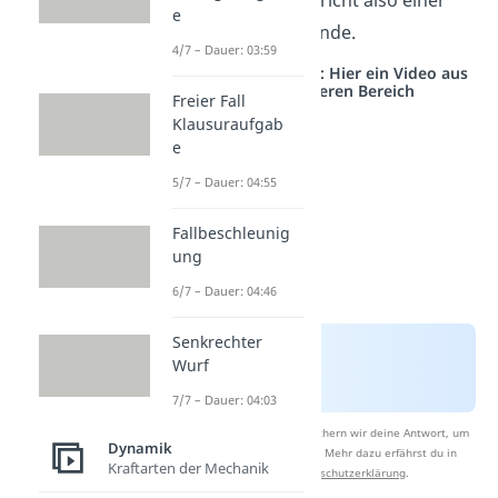
Ein Knoten entspricht also einer
e
Seemeile pro Stunde.
4/7 – Dauer: 03:59
Studyflix vernetzt: Hier ein Video aus
einem anderen Bereich
Freier Fall
Klausuraufgab
e
5/7 – Dauer: 04:55
Fallbeschleunig
ung
6/7 – Dauer: 04:46
Senkrechter
Wurf
7/7 – Dauer: 04:03
Nach Beantwortung speichern wir deine Antwort, um
Dynamik
Studyflix zu verbessern. Mehr dazu erfährst du in
Kraftarten der Mechanik
unserer
Datenschutzerklärung
.