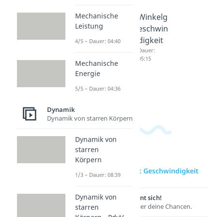
Mechanische
Geschw
Durchsc
Winkelg
Leistung
indigkei
hnittsge
eschwin
t
schwind
digkeit
4/5 – Dauer: 04:40
berechn
igkeit
Dauer:
05:15
en
berechn
Mechanische
Energie
Dauer:
en
03:49
Dauer:
5/5 – Dauer: 04:36
03:35
Dynamik
Dynamik von starren Körpern
Dynamik von
starren
Körpern
zur Videoseite: Geschwindigkeit
1/3 – Dauer: 08:39
Dynamik von
Lernen lohnt sich!
Entdecke hier deine Chancen.
starren