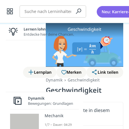
Suche
Neu: Karriere
Lernen lohnt sich!
Entdecke hier deine Chancen.
Lernplan
Merken
Link teilen
Dynamik
Geschwindigkeit
Geschwindigkeit
Dynamik
Bewegungen: Grundlagen
Wichtige Inhalte in diesem
Mechanik
Video
1/7 – Dauer: 04:29