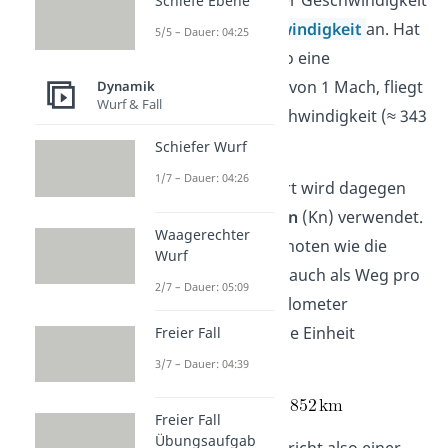
das Verhältnis der Geschwindigkeit
Schiefe Ebene
zur
Schallgeschwindigkeit
an. Hat
5/5 – Dauer: 04:25
das Flugzeug also eine
Geschwindigkeit von 1 Mach, fliegt
Dynamik
Wurf & Fall
es mit Schallgeschwindigkeit (≈ 343
m/s).
Schiefer Wurf
1/7 – Dauer: 04:26
In der Schiffsfahrt wird dagegen
die Einheit
Knoten
(Kn) verwendet.
Waagerechter
Du berechnest Knoten wie die
Wurf
Geschwindigkeit auch als Weg pro
2/7 – Dauer: 05:09
Zeit. Aber statt Kilometer
verwendest du die Einheit
Freier Fall
Seemeile.
3/7 – Dauer: 04:39
Freier Fall
Übungsaufgab