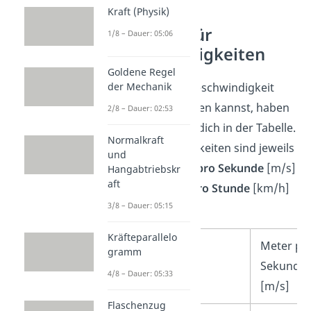
Kraft (Physik)
Beispiele für
1/8 – Dauer: 05:06
Geschwindigkeiten
Goldene Regel
Damit du eine Geschwindigkeit
der Mechanik
besser einschätzen kannst, haben
2/8 – Dauer: 02:53
wir Beispiele für dich in der Tabelle.
Normalkraft
Die Geschwindigkeiten sind jeweils
und
einmal in
Meter pro Sekunde
[m/s]
Hangabtriebskr
aft
und
Kilometer pro Stunde
[km/h]
3/8 – Dauer: 05:15
angegeben.
Kräfteparallelo
Gegenstand
Meter pr
gramm
Sekunde
4/8 – Dauer: 05:33
[m/s]
Flaschenzug