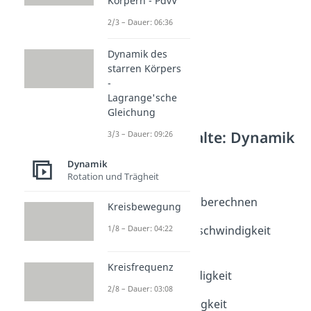
Körpern - PdvV
2/3 – Dauer: 06:36
Dynamik des
starren Körpers
-
Lagrange'sche
Gleichung
Weitere Inhalte: Dynamik
3/3 – Dauer: 09:26
Geschwindigkeit
Dynamik
Geschwindigkeit
Rotation und Trägheit
Dauer: 03:12
Geschwindigkeit berechnen
Kreisbewegung
Dauer: 03:49
1/8 – Dauer: 04:22
Durchschnittsgeschwindigkeit
berechnen
Dauer: 03:35
Kreisfrequenz
Winkelgeschwindigkeit
2/8 – Dauer: 03:08
Dauer: 05:15
Schallgeschwindigkeit