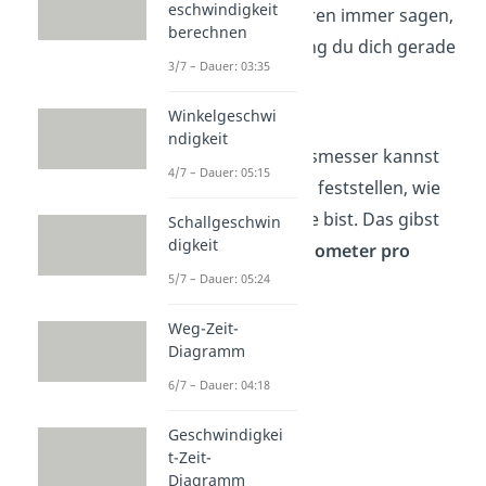
eschwindigkeit
oder Fahrradfahren immer sagen,
berechnen
in welche Richtung du dich gerade
3/7 – Dauer: 03:35
bewegst.
Winkelgeschwi
Mit einem
ndigkeit
Geschwindigkeitsmesser kannst
4/7 – Dauer: 05:15
du zudem immer feststellen, wie
schnell du gerade bist. Das gibst
Schallgeschwin
digkeit
du dann oft in
Kilometer pro
Stunde
an.
5/7 – Dauer: 05:24
Weg-Zeit-
Diagramm
6/7 – Dauer: 04:18
Geschwindigkei
t-Zeit-
Diagramm