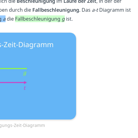
ich die
Beschleunigung
im
Laufe der Zeit
, in der der
eben durch die
Fallbeschleunigung
. Das
a-t
Diagramm ist
g
a
die
Fallbeschleunigung
g
ist.
nigungs-Zeit-Diagramm