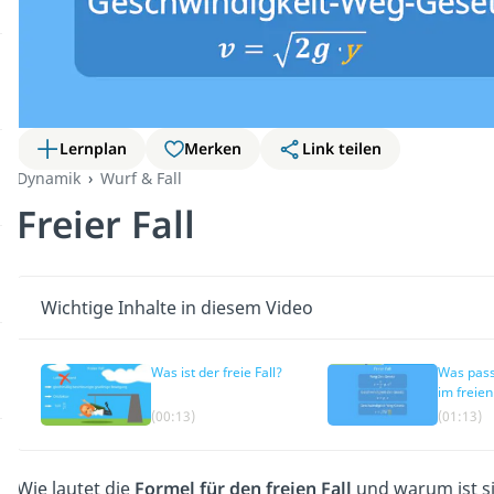
Lernplan
Merken
Link teilen
Dynamik
Wurf & Fall
Freier Fall
Wichtige Inhalte in diesem Video
Was ist der freie Fall?
Was passi
im freien
(00:13)
(01:13)
Wie lautet die
Formel für den freien Fall
und warum ist si