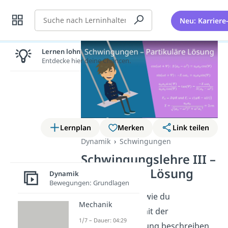
Suche
Neu: Karriere
Lernen lohnt sich!
Entdecke hier deine Chancen.
Lernplan
Merken
Link teilen
Dynamik
Schwingungen
Schwingungslehre III –
Partikuläre Lösung
Dynamik
Bewegungen: Grundlagen
Du willst wissen wie du
Mechanik
Schwingungen mit der
1/7 – Dauer: 04:29
partikulären Lösung beschreiben