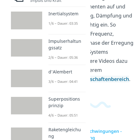
Impuls und Kraft
Kräften und Momenten auf und
Inertialsystem
ordnest Anregung, Dämpfung und
1/6 – Dauer: 03:35
Rückstellkraft richtig ein. So
erkennst du, wie Frequenz,
Impulserhaltun
Amplitude und Phase der Erregung
gssatz
die Antwort des Systems
2/6 – Dauer: 05:36
bestimmen. Weitere Videos dazu
findest du in unserem
d'Alembert
Ingenieurwissenschaftenbereich
.
3/6 – Dauer: 04:41
Superpositions
prinzip
4/6 – Dauer: 05:51
Raketengleichu
zur Videoseite: Schwingungen -
ng
Partikuläre Lösung