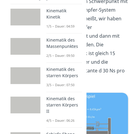
Diese Kugel ist im Schwerpunkt mit
einem Feder-Dämpfer-System
Kinematik
Kinetik
verbunden. Das heißt, wir haben
1/5 – Dauer: 04:59
Feder und Dämpfer
parallelgeschaltet und dann mit
Kinematik des
der Rolle verbunden. Die
Massenpunktes
Federkonstante k ist gleich 15
2/5 – Dauer: 09:50
Newton pro Meter und die
Kinematik des
Dämpfungskonstante d 30 Ns pro
starren Körpers
m.
3/5 – Dauer: 07:50
Kinematik des
starren Körpers
II
4/5 – Dauer: 06:26