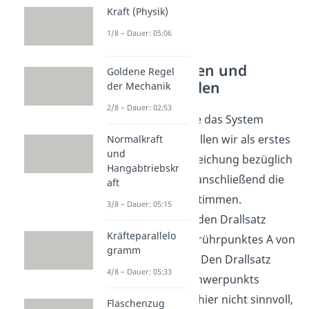
Kraft (Physik)
1/8 – Dauer: 05:06
DGL aufstellen und
Goldene Regel
Drallsatz bilden
der Mechanik
2/8 – Dauer: 02:53
Jetzt weißt du wie das System
aussieht. Nun wollen wir als erstes
Normalkraft
und
die Differentialgleichung bezüglich
Hangabtriebskr
x aufstellen und anschließend die
aft
Lösung dazu bestimmen.
3/8 – Dauer: 05:15
Dafür bilden wir den Drallsatz
Kräfteparallelo
bezüglich des Berührpunktes A von
gramm
Rolle und Boden. Den Drallsatz
4/8 – Dauer: 05:33
bezüglich des Schwerpunkts
anzuwenden, ist hier nicht sinnvoll,
Flaschenzug