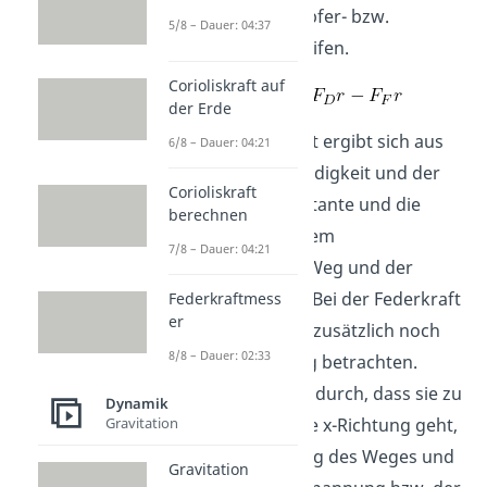
da dort die Dämpfer- bzw.
5/8 – Dauer: 04:37
Federkraft angreifen.
Corioliskraft auf
der Erde
Die Dämpferkraft ergibt sich aus
6/8 – Dauer: 04:21
der Rollgeschwindigkeit und der
Corioliskraft
Dämpfungskonstante und die
berechnen
Federkraft aus dem
7/8 – Dauer: 04:21
zurückgelegten Weg und der
Federkonstante. Bei der Federkraft
Federkraftmess
er
müssen wir jetzt zusätzlich noch
8/8 – Dauer: 02:33
die Wegerregung betrachten.
Diese bewirkt, dadurch, dass sie zu
Dynamik
Gravitation
Beginn in positive x-Richtung geht,
eine Verringerung des Weges und
Gravitation