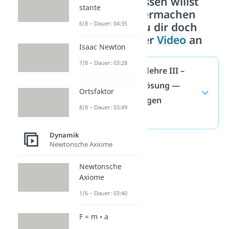
Wenn du wissen willst
stante
wie du weitermachen
musst, schau dir doch
6/8 – Dauer: 04:35
einfach unser
Video
an
Isaac Newton
7/8 – Dauer: 03:28
Schwingungslehre III –
Partikuläre Lösung —
Ortsfaktor
häufigste Fragen
8/8 – Dauer: 03:49
(ausklappen)
Dynamik
Newtonsche Axiome
Newtonsche
Axiome
1/6 – Dauer: 03:40
F = m • a