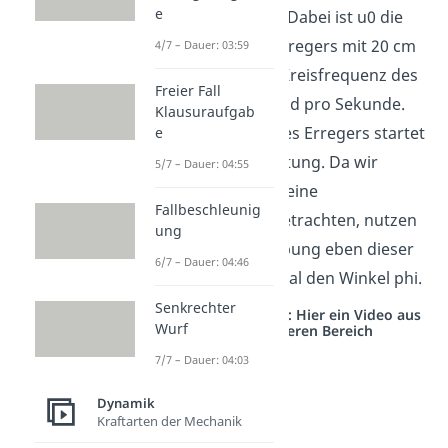
e
bereits bekannt. Dabei ist u0 die
Amplitude des Erregers mit 20 cm
4/7 – Dauer: 03:59
und Omega die Kreisfrequenz des
Freier Fall
Erregers mit 3 Rad pro Sekunde.
Klausuraufgab
Die Bewegung des Erregers startet
e
in positive x-Richtung. Da wir
5/7 – Dauer: 04:55
wissen, dass wir eine
Fallbeschleunig
Rollbewegung betrachten, nutzen
ung
wir zur Beschreibung eben dieser
6/7 – Dauer: 04:46
Bewegung erstmal den Winkel phi.
Senkrechter
Studyflix vernetzt: Hier ein Video aus
Wurf
einem anderen Bereich
7/7 – Dauer: 04:03
Dynamik
Kraftarten der Mechanik