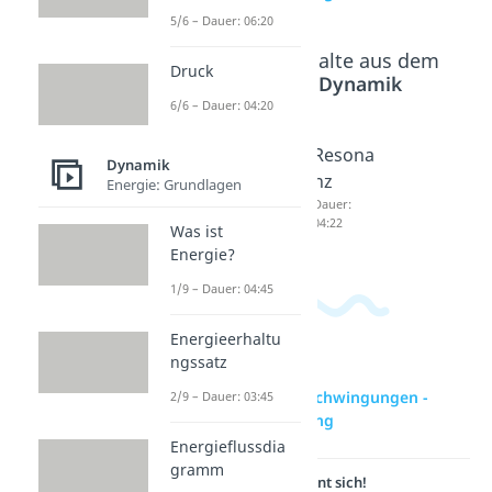
5/6 – Dauer: 06:20
Beliebte Inhalte aus dem
Druck
Bereich
Dynamik
6/6 – Dauer: 04:20
Oszillat
Stehend
Resona
Dynamik
or
e Welle
nz
Energie: Grundlagen
Dauer:
Dauer:
Dauer:
04:38
04:40
04:22
Was ist
Energie?
1/9 – Dauer: 04:45
Energieerhaltu
ngssatz
zur Videoseite: Schwingungen -
2/9 – Dauer: 03:45
Partikuläre Lösung
Energieflussdia
gramm
Lernen lohnt sich!