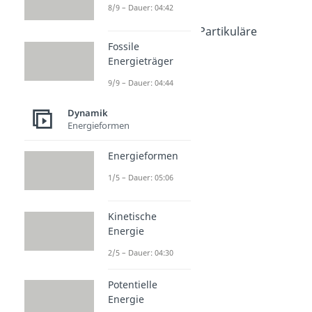
Lösung
8/9 – Dauer: 04:42
Dauer: 07:06
Schwingungen - Partikuläre
Fossile
Lösung
Energieträger
Dauer: 08:07
Oszillator
9/9 – Dauer: 04:44
Dauer: 04:38
Stehende Welle
Dynamik
Dauer: 04:40
Energieformen
Resonanz
Dauer: 04:22
Energieformen
1/5 – Dauer: 05:06
Kinetische
Energie
2/5 – Dauer: 04:30
Potentielle
Energie