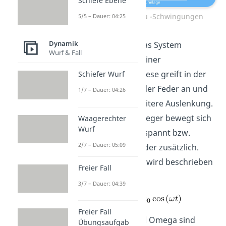
Schiefe Ebene
Versuchsaufbau -Schwingungen
5/5 – Dauer: 04:25
Dynamik
Nun unterliegt das System
Wurf & Fall
zusätzlich noch einer
Wegerregung. Diese greift in der
Schiefer Wurf
Regel immer an der Feder an und
1/7 – Dauer: 04:26
sorgt für eine weitere Auslenkung.
Das heißt, die Erreger bewegt sich
Waagerechter
Wurf
hin und her und spannt bzw.
2/7 – Dauer: 05:09
entspannt die Feder zusätzlich.
Diese Bewegung wird beschrieben
Freier Fall
durch:
3/7 – Dauer: 04:39
Freier Fall
Die Werte u0 und Omega sind
Übungsaufgab