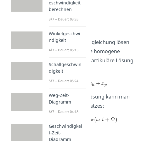
eschwindigkeit
berechnen
3/7 – Dauer: 03:35
Beispiel
Winkelgeschwi
ndigkeit
Diese Differentialgleichung lösen
4/7 – Dauer: 05:15
wir, indem wir die homogene
Lösung und die partikuläre Lösung
Schallgeschwin
addieren.
digkeit
5/7 – Dauer: 05:24
Weg-Zeit-
Die partikuläre Lösung kann man
Diagramm
mit Hilfe des Ansatzes:
6/7 – Dauer: 04:18
Geschwindigkei
bestimmen.
t-Zeit-
Diagramm