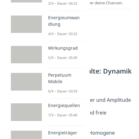
Entdecke hier deine Chancen.
3/9 – Dauer: 04:23
Energieumwan
dlung
4/9 – Dauer: 03:32
Wirkungsgrad
5/9 – Dauer: 05:09
Weitere Inhalte: Dynamik
Perpetuum
Schwingungen
Mobile
Schwingungen
6/9 – Dauer: 03:59
Dauer: 08:58
Schwingungsdauer und Amplitude
Energiequellen
Dauer: 05:27
Eigenfrequenz und freie
7/9 – Dauer: 05:40
Schwingung
Dauer: 04:56
Schwingungen - Homogene
Energieträger