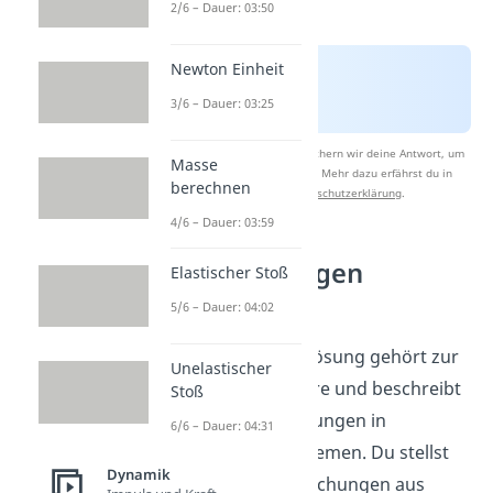
2/6 – Dauer: 03:50
Newton Einheit
3/6 – Dauer: 03:25
Nach Beantwortung speichern wir deine Antwort, um
Masse
Studyflix zu verbessern. Mehr dazu erfährst du in
berechnen
unserer
Datenschutzerklärung
.
4/6 – Dauer: 03:59
Schwingungen
Elastischer Stoß
verstehen
5/6 – Dauer: 04:02
Die partikuläre Lösung gehört zur
Unelastischer
Schwingungslehre und beschreibt
Stoß
erregte Schwingungen in
6/6 – Dauer: 04:31
technischen Systemen. Du stellst
Dynamik
Schwingungsgleichungen aus