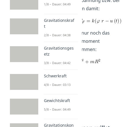
somit auch der Spannung bzw. der
1/8 – Dauer: 04:49
Kraft. Wir erhalten damit:
Gravitationskraf
t
Nun müssen wir nur noch das
2/8 – Dauer: 04:38
Massenträgheitsmoment
Gravitationsges
bezüglich A bestimmen:
etz
3/8 – Dauer: 04:42
Schwerkraft
4/8 – Dauer: 03:13
Gewichtskraft
5/8 – Dauer: 04:49
Gravitationskon