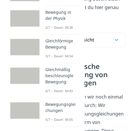
kannst? Dann bist du hier genau
Bewegung in
richtig!
der Physik
2/7 – Dauer: 04:38
Inhaltsübersicht
Gleichförmige
Bewegung
3/7 – Dauer: 04:54
Mathematische
Gleichmäßig
Beschreibung von
beschleunigte
Schwingungen
Bewegung
4/7 – Dauer: 04:43
Am Anfang gehen wir noch einmal
Bewegungsglei
die Grundlagen durch: Wir
chungen
erhalten Schwingungsgleichungen
5/7 – Dauer: 06:05
in der Regel in Form von
Differentialgleichungen. Diese