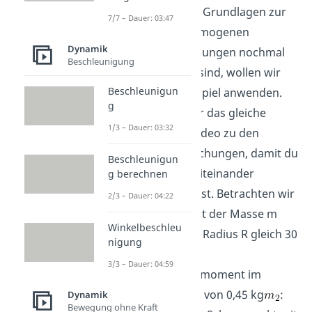
Nachdem wir die Grundlagen zur
7/7 – Dauer: 03:47
Lösung von inhomogenen
Dynamik
Differentialgleichungen nochmal
Beschleunigung
durchgegangen sind, wollen wir
Beschleunigun
diese auf ein Beispiel anwenden.
g
Dazu nehmen wir das gleiche
1/3 – Dauer: 03:32
Beispiel wie im Video zu den
homogenen Gleichungen, damit du
Beschleunigun
die beiden gut miteinander
g berechnen
vergleichen kannst. Betrachten wir
2/3 – Dauer: 04:22
also eine Rolle mit der Masse m
Winkelbeschleu
gleich 10kg, dem Radius R gleich 30
nigung
cm und einem
3/3 – Dauer: 04:59
Massenträgheitsmoment im
Schwerpunkts
von 0,45 kg
:
Dynamik
Bewegung ohne Kraft