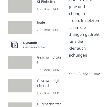
SI Einheiten
können in homogene und
6/7 – Dauer: 04:47
inhomogene Gleichungen
unterschieden werden. Im letzten
Joule
Video hat sich alles um die
7/7 – Dauer: 03:41
homogenen Gleichungen gedreht.
Jetzt schauen wir uns die
Dynamik
Geschwindigkeit
inhomogenen – oder auch
partikulären – Gleichungen
Geschwindigkei
genauer an:
t
1/7 – Dauer: 03:12
Geschwindigkei
t berechnen
2/7 – Dauer: 03:49
Durchschnittsg