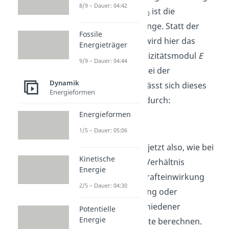
8/9 – Dauer: 04:42
x-Richtung und
x
ist die
0
ursprüngliche Länge. Statt der
Fossile
Federkonstante wird hier das
Energieträger
sogenannte Elastizitätsmodul
E
9/9 – Dauer: 04:44
eingeführt. Wie bei der
Dynamik
Federkonstante lässt sich dieses
Energieformen
aber berechnen durch:
Energieformen
1/5 – Dauer: 05:06
Damit kannst du jetzt also, wie bei
Kinetische
den Federn, das Verhältnis
Energie
zwischen einer Krafteinwirkung
2/5 – Dauer: 04:30
und einer Dehnung oder
Stauchung verschiedener
Potentielle
Energie
elastischer Objekte berechnen.