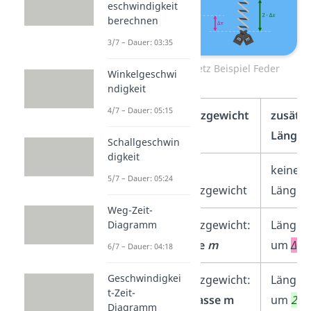
eschwindigkeit
berechnen
3/7 – Dauer: 03:35
Hooksches Gesetz Beispiel Feder
Winkelgeschwi
ndigkeit
4/7 – Dauer: 05:15
Zusatzgewicht
zusätzl
Länge
Schallgeschwin
digkeit
Feder
kein
keine
5/7 – Dauer: 05:24
1
Zusatzgewicht
Längen
Weg-Zeit-
Feder
Zusatzgewicht:
Längen
Diagramm
2
Masse
m
um
Δx
6/7 – Dauer: 04:18
Geschwindigkei
Feder
Zusatzgewicht:
Längen
t-Zeit-
3
2
•
Masse m
um
2 • 
Diagramm