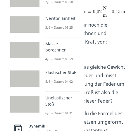
2/6 – Dauer: 03:50
Newton Einheit
Jetzt musst du nur noch die
3/6 – Dauer: 03:25
Gleichung ausrechnen und
kommst auf eine Kraft von:
Masse
berechnen
4/6 – Dauer: 03:59
Jetzt hängst du das gleiche Gewicht
Elastischer Stoß
an eine andere Feder und misst
5/6 – Dauer: 04:02
dabei eine Streckung der Feder um
Δx = 0,04
m. Wie groß ist also die
Unelastischer
Federkonstante dieser Feder?
Stoß
Dafür benötigst du die Formel des
6/6 – Dauer: 04:31
Hookeschen Gesetzen umgeformt
Dynamik
nach der Federkonstante
D
: