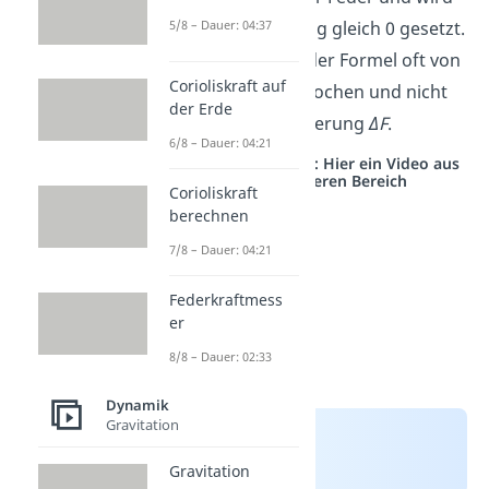
zur Vereinfachung gleich 0 gesetzt.
5/8 – Dauer: 04:37
Deshalb wird in der Formel oft von
Corioliskraft auf
der Kraft
F
gesprochen und nicht
der Erde
von der Kraftänderung
ΔF
.
6/8 – Dauer: 04:21
Studyflix vernetzt: Hier ein Video aus
einem anderen Bereich
Corioliskraft
berechnen
7/8 – Dauer: 04:21
Federkraftmess
er
8/8 – Dauer: 02:33
Dynamik
Gravitation
Gravitation