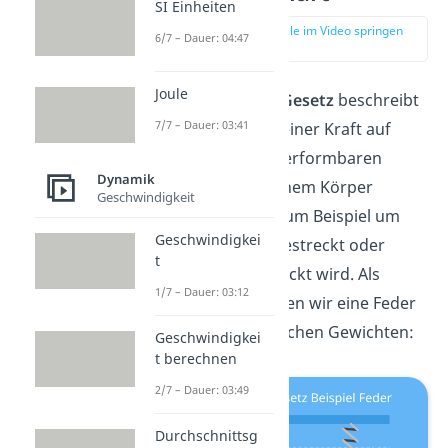
SI Einheiten
zur Stelle im Video springen
6/7 – Dauer: 04:47
(00:13)
Joule
Das
Hookesche Gesetz
beschreibt
7/7 – Dauer: 03:41
die Auswirkung einer Kraft auf
einen elastisch verformbaren
Dynamik
Körper. Bei so einem Körper
Geschwindigkeit
handelt es sich zum Beispiel um
Geschwindigkei
eine Feder, die gestreckt oder
t
zusammengedrückt wird. Als
1/7 – Dauer: 03:12
Beispiel betrachten wir eine Feder
mit unterschiedlichen Gewichten:
Geschwindigkei
t berechnen
2/7 – Dauer: 03:49
Durchschnittsg