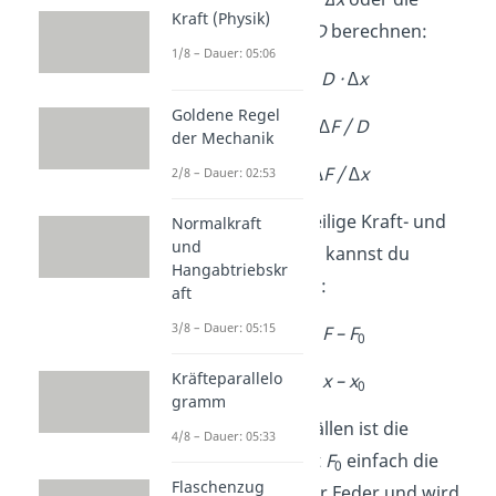
Kraft (Physik)
Federkonstante
D
berechnen:
1/8 – Dauer: 05:06
∆F = D · ∆x
Goldene Regel
∆x = ∆F / D
der Mechanik
D = ∆F / ∆x
2/8 – Dauer: 02:53
Wichtig:
Die jeweilige Kraft- und
Normalkraft
und
Längenänderung kannst du
Hangabtriebskr
berechnen durch:
aft
3/8 – Dauer: 05:15
ΔF = F – F
0
Kräfteparallelo
Δx = x – x
0
gramm
In den meisten Fällen ist die
4/8 – Dauer: 05:33
anfängliche Kraft
F
einfach die
0
Flaschenzug
Gewichtskraft der Feder und wird