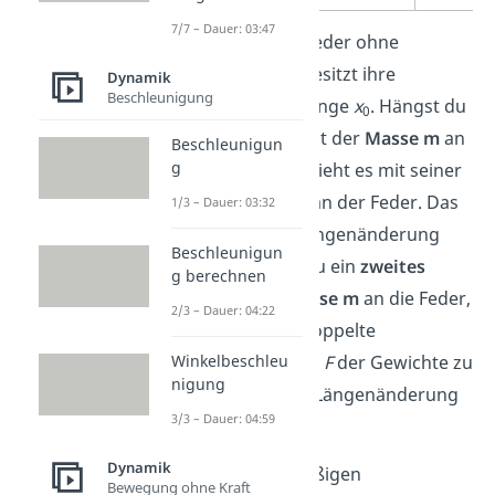
7/7 – Dauer: 03:47
Das heißt, eine Feder ohne
Zusatzgewicht besitzt ihre
Dynamik
Beschleunigung
ursprüngliche Länge
x
. Hängst du
0
ein Zusatzgewicht der
Masse m
an
Beschleunigun
g
die Feder, dann zieht es mit seiner
Gewichtskraft
F
an der Feder. Das
1/3 – Dauer: 03:32
führt zu einer Längenänderung
Beschleunigun
von
Δx
. Hängst du ein
zweites
g berechnen
Gewicht der Masse m
an die Feder,
2/3 – Dauer: 04:22
dann führt die doppelte
Winkelbeschleu
Gewichtskraft 2 •
F
der Gewichte zu
nigung
einer doppelten Längenänderung
3/3 – Dauer: 04:59
von
2 • Δx.
Dynamik
Diesen gleichmäßigen
Bewegung ohne Kraft