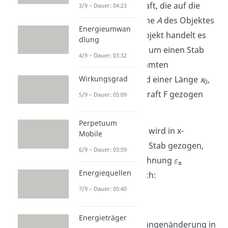
Dabei ist
F
die Kraft, die auf die
3/9 – Dauer: 04:23
Querschnittsfläche
A
des Objektes
Energieumwan
wirkt. Bei dem Objekt handelt es
dlung
sich zum Beispiel um einen Stab
4/9 – Dauer: 03:32
mit einem bestimmten
Durchmesser und einer Länge
x
,
Wirkungsgrad
0
an dem mit der Kraft F gezogen
5/9 – Dauer: 05:09
wird.
Perpetuum
Angenommen es wird in x-
Mobile
Richtung an dem Stab gezogen,
6/9 – Dauer: 03:59
dann wird die Dehnung
Energiequellen
beschrieben durch:
7/9 – Dauer: 05:40
Energieträger
Δx
ist dabei die Längenänderung in