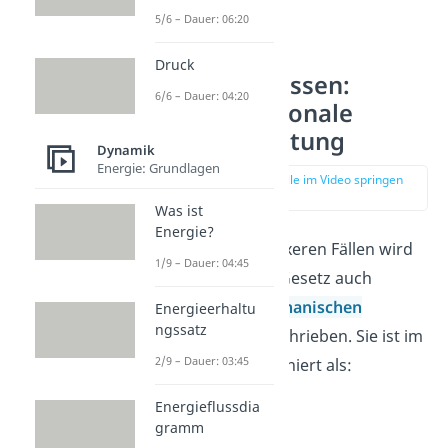
5/6 – Dauer: 06:20
Druck
Expertenwissen:
6/6 – Dauer: 04:20
eindimensionale
Druckbelastung
Dynamik
Energie: Grundlagen
zur Stelle im Video springen
(01:35)
Was ist
Energie?
In etwas komplexeren Fällen wird
1/9 – Dauer: 04:45
das Hookesche Gesetz auch
mithilfe der
mechanischen
Energieerhaltu
ngssatz
Spannung
σ
beschrieben. Sie ist im
2/9 – Dauer: 03:45
Allgemeinen definiert als:
Energieflussdia
gramm