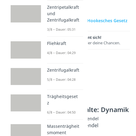
Zentripetalkraft
und
Zentrifugalkraft
zur Videoseite: Hookesches Gesetz
3/8 – Dauer: 05:31
Lernen lohnt sich!
Entdecke hier deine Chancen.
Fliehkraft
4/8 – Dauer: 04:29
Zentrifugalkraft
5/8 – Dauer: 04:28
Trägheitsgeset
z
Weitere Inhalte: Dynamik
6/8 – Dauer: 04:50
Feder- und Fadenpendel
Physikalisches Pendel
Massenträgheit
Dauer: 05:35
smoment