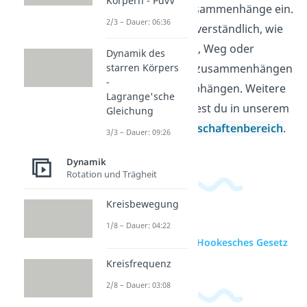
Körpern - PdvV
physikalische Zusammenhänge ein.
2/3 – Dauer: 06:36
Dabei wird auch verständlich, wie
Größen wie Kraft, Weg oder
Dynamik des
Beschleunigung zusammenhängen
starren Körpers
-
und wovon sie abhängen. Weitere
Lagrange'sche
Videos dazu findest du in unserem
Gleichung
Ingenieurwissenschaftenbereich
.
3/3 – Dauer: 09:26
Dynamik
Rotation und Trägheit
Kreisbewegung
1/8 – Dauer: 04:22
zur Videoseite: Hookesches Gesetz
Kreisfrequenz
2/8 – Dauer: 03:08