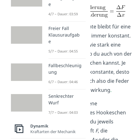
e
4/7 – Dauer: 03:59
Die Federkonstante bleibt für eine
Freier Fall
Klausuraufgab
bestimmte Feder immer konstant.
e
Sie gibt also an, wie stark eine
5/7 – Dauer: 04:55
Feder ist, weshalb du auch von der
Federstärke sprechen kannst. Je
Fallbeschleunig
größer die Federkonstante, desto
ung
weniger dehnt sich also die Feder
6/7 – Dauer: 04:46
bei einer Krafteinwirkung
.
Senkrechter
Wurf
Durch verschiedene
Umformungen des Hookeschen
7/7 – Dauer: 04:03
Gesetzes kannst du jeweils
Dynamik
entweder die Kraft
F
, die
Kraftarten der Mechanik
Längenänderung
Δx
oder die