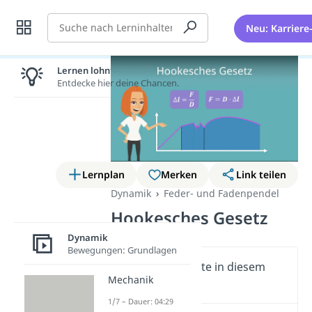
Suche
Neu: Karriere
Lernen lohnt sich!
Entdecke hier deine Chancen.
Lernplan
Merken
Link teilen
Dynamik
Feder- und Fadenpendel
Hookesches Gesetz
Dynamik
Bewegungen: Grundlagen
Wichtige Inhalte in diesem
Mechanik
Video
1/7 – Dauer: 04:29