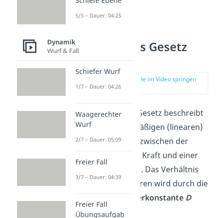
Schiefe Ebene
5/5 – Dauer: 04:25
Dynamik
Hookesches Gesetz
Wurf & Fall
Formel
Schiefer Wurf
zur Stelle im Video springen
(01:12)
1/7 – Dauer: 04:26
Das Hookesche Gesetz beschreibt
Waagerechter
Wurf
also den gleichmäßigen (linearen)
2/7 – Dauer: 05:09
Zusammenhang zwischen der
Einwirkung einer Kraft und einer
Freier Fall
Längenänderung.
Das Verhältnis
3/7 – Dauer: 04:39
der beiden Faktoren wird durch die
sogenannte
Federkonstante
D
Freier Fall
beschrieben.
Übungsaufgab