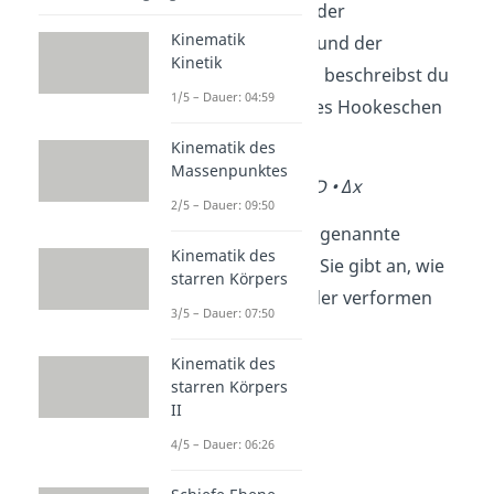
Zusammenhang der
Kinematik
Krafteinwirkung und der
Kinetik
Längenänderung
beschreibst du
1/5 – Dauer: 04:59
mit der Formel des Hookeschen
Gesetzes:
Kinematik des
Massenpunktes
F = D • Δx
2/5 – Dauer: 09:50
Dabei ist
D
die sogenannte
Kinematik des
Federkonstante
. Sie gibt an, wie
starren Körpers
leicht du eine Feder verformen
3/5 – Dauer: 07:50
kannst.
Kinematik des
starren Körpers
II
4/5 – Dauer: 06:26