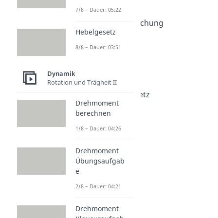
Fadenpendel
7/8 – Dauer: 05:22
Dauer: 04:52
Schwingungsgleichung
Hebelgesetz
Federpendel
Dauer: 05:48
8/8 – Dauer: 03:51
Federkraft
Dauer: 03:59
Dynamik
Federkonstante
Rotation und Trägheit II
Dauer: 03:55
Hookesches Gesetz
Drehmoment
Dauer: 04:57
berechnen
1/8 – Dauer: 04:26
Drehmoment
Übungsaufgab
e
2/8 – Dauer: 04:21
Drehmoment