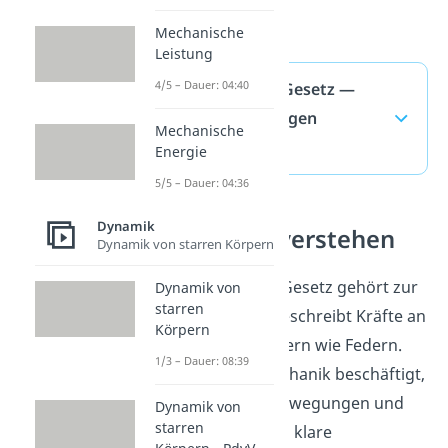
Mechanische
Leistung
4/5 – Dauer: 04:40
Hookesches Gesetz —
häufigste Fragen
Mechanische
(ausklappen)
Energie
5/5 – Dauer: 04:36
Dynamik
Mechanik verstehen
Dynamik von starren Körpern
Das Hookesche Gesetz gehört zur
Dynamik von
starren
Mechanik und beschreibt Kräfte an
Körpern
elastischen Körpern wie Federn.
1/3 – Dauer: 08:39
Wer sich mit Mechanik beschäftigt,
ordnet Kräfte, Bewegungen und
Dynamik von
starren
Verformungen in klare