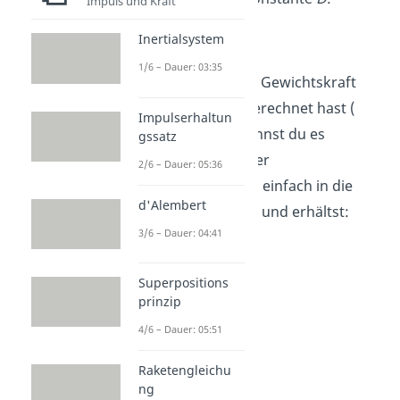
Impuls und Kraft
Inertialsystem
1/6 – Dauer: 03:35
Da du bereits die Gewichtskraft
des Gewichtes berechnet hast (
Impulserhaltun
), kannst du es
gssatz
zusammen mit der
2/6 – Dauer: 05:36
Längenänderung einfach in die
d'Alembert
Formel einsetzen und erhältst:
3/6 – Dauer: 04:41
Superpositions
prinzip
4/6 – Dauer: 05:51
Raketengleichu
ng