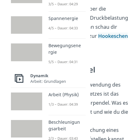
3/5 – Dauer: 04:29
Wenn du mehr über die
eindimensionale Druckbelastung
Spannenergie
wissen willst, dann schau dir
4/5 – Dauer: 04:33
unseren Beitrag zur
Hookeschen
Gerade
an.
Bewegungsene
rgie
5/5 – Dauer: 04:31
Federpendel
Dynamik
Arbeit: Grundlagen
Eine wichtige Anwendung des
Hookeschen Gesetzes ist das
Arbeit (Physik)
sogenannte Federpendel. Was es
1/3 – Dauer: 04:39
damit auf sich hat und wie du die
sogenannte
Beschleunigun
gsarbeit
Schwingungsgleichung eines
Federpendels aufstellen kannst,
2/3 – Dauer: 03:43