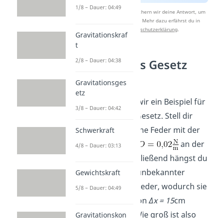
1/8 – Dauer: 04:49
Nach Beantwortung speichern wir deine Antwort, um
Studyflix zu verbessern. Mehr dazu erfährst du in
unserer
Datenschutzerklärung
.
Gravitationskraf
t
2/8 – Dauer: 04:38
Hookesches Gesetz
Beispiel
Gravitationsges
etz
Jetzt berechnen wir ein Beispiel für
3/8 – Dauer: 04:42
das Hookesche Gesetz. Stell dir
vor, du hängst eine Feder mit der
Schwerkraft
Federkonstante
an der
4/8 – Dauer: 03:13
Decke auf. Anschließend hängst du
ein Gewicht mit unbekannter
Gewichtskraft
Masse m an die Feder, wodurch sie
5/8 – Dauer: 04:49
um eine Länge von
Δx = 15
cm
gestreckt wird. Wie groß ist also
Gravitationskon