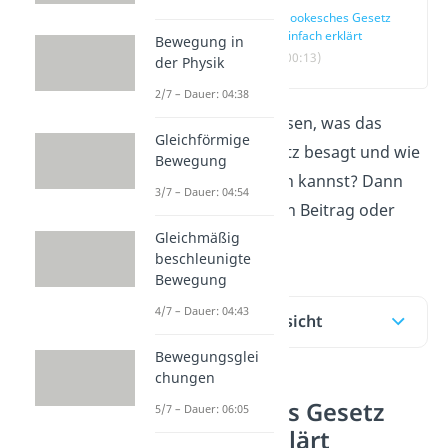
Hookesches Gesetz
einfach erklärt
Bewegung in
(00:13)
der Physik
2/7 – Dauer: 04:38
Du möchtest wissen, was das
Gleichförmige
Hookesche Gesetz besagt und wie
Bewegung
du damit rechnen kannst? Dann
3/7 – Dauer: 04:54
schau dir unseren Beitrag oder
Gleichmäßig
unser
Video
an.
beschleunigte
Bewegung
4/7 – Dauer: 04:43
Inhaltsübersicht
Bewegungsglei
chungen
Hookesches Gesetz
5/7 – Dauer: 06:05
einfach erklärt