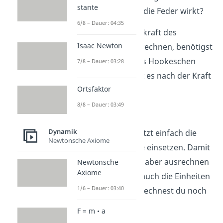
stante
die Kraft, die auf die Feder wirkt?
6/8 – Dauer: 04:35
Um die Gewichtskraft des
Isaac Newton
Gewichtes zu berechnen, benötigst
du die Formel des Hookeschen
7/8 – Dauer: 03:28
Gesetzes. Du löst es nach der Kraft
Ortsfaktor
F auf:
8/8 – Dauer: 03:49
Dynamik
Hier kannst du jetzt einfach die
Newtonsche Axiome
bekannten Werte einsetzen. Damit
du die Gleichung aber ausrechnen
Newtonsche
Axiome
kannst, müssen auch die Einheiten
1/6 – Dauer: 03:40
stimmen. Dafür rechnest du noch
die cm in m um:
F = m • a