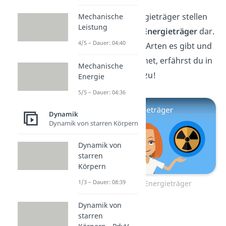
Die fossilen Energieträger stellen
Mechanische
Leistung
nur eine Art der
Energieträger
dar.
4/5 – Dauer: 04:40
Welche weiteren Arten es gibt und
was sie auszeichnet, erfährst du in
Mechanische
diesem
Video
dazu!
Energie
5/5 – Dauer: 04:36
Dynamik
Dynamik von starren Körpern
Dynamik von
starren
Körpern
1/3 – Dauer: 08:39
Zum Video: Energieträger
Dynamik von
starren