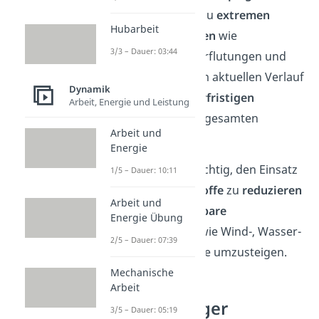
immer häufiger zu
extremen
Hubarbeit
Wetterereignissen
wie
3/3 – Dauer: 03:44
Hitzewellen, Überflutungen und
Stürmen. Bei dem aktuellen Verlauf
Dynamik
wird es zu
längerfristigen
Arbeit, Energie und Leistung
Schäden
auf der gesamten
Arbeit und
Erde kommen.
Energie
Deshalb ist es wichtig, den Einsatz
1/5 – Dauer: 10:11
fossiler Brennstoffe
zu
reduzieren
Arbeit und
und auf
erneuerbare
Energie Übung
Energiequellen
wie Wind-, Wasser-
2/5 – Dauer: 07:39
oder Solarenergie umzusteigen.
Mechanische
Arbeit
Energieträger
3/5 – Dauer: 05:19