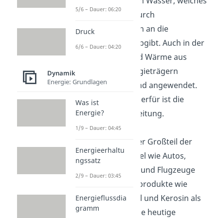
Diese erhitzen Wasser, welches
5/6 – Dauer: 06:20
die Wärme durch
Rohrleitungen an die
Druck
Umgebung abgibt. Auch in der
6/6 – Dauer: 04:20
Industrie wird Wärme aus
fossilen Energieträgern
Dynamik
Energie: Grundlagen
gewonnen und angewendet.
Ein Beispiel hierfür ist die
Was ist
Metallverarbeitung.
Energie?
1/9 – Dauer: 04:45
Transport:
Der Großteil der
Energieerhaltu
Verkehrsmittel wie Autos,
ngssatz
Schiffe, Züge und Flugzeuge
2/9 – Dauer: 03:45
nutzen Erdölprodukte wie
Benzin, Diesel und Kerosin als
Energieflussdia
gramm
Treibstoff. Die heutige