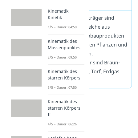
Definition
Kinematik
Fossile Energieträger sind
Kinetik
Brennstoffe, welche aus
1/5 – Dauer: 04:59
organischen Abbauprodukten
Kinematik des
von verstorbenen Pflanzen und
Massenpunktes
Tieren bestehen.
2/5 – Dauer: 09:50
Beispiele hierfür sind Braun-
und Steinkohle, Torf, Erdgas
Kinematik des
starren Körpers
und Erdöl.
3/5 – Dauer: 07:50
Kinematik des
starren Körpers
II
4/5 – Dauer: 06:26