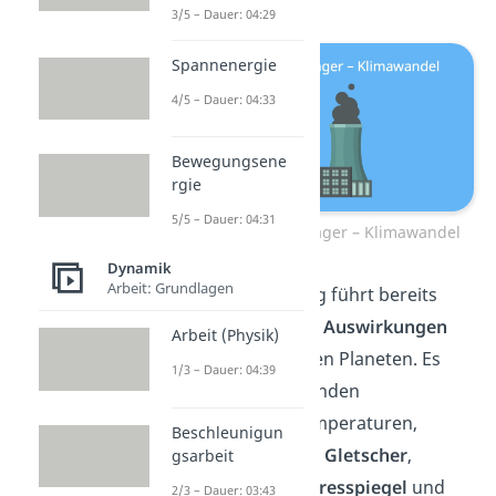
3/5 – Dauer: 04:29
Spannenergie
4/5 – Dauer: 04:33
Bewegungsene
rgie
5/5 – Dauer: 04:31
Fossile Energieträger – Klimawandel
Dynamik
Arbeit: Grundlagen
Diese Erwärmung führt bereits
heute zu
starken Auswirkungen
Arbeit (Physik)
auf dem gesamten Planeten. Es
1/3 – Dauer: 04:39
kommt zu steigenden
Durchschnittstemperaturen,
Beschleunigun
abschmelzenden Gletscher
,
gsarbeit
steigendem Meeresspiegel
und
2/3 – Dauer: 03:43