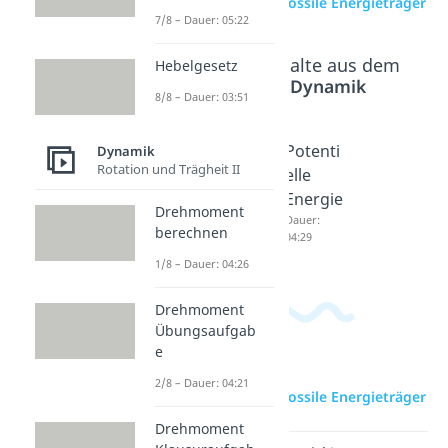
zur Videoseite: Fossile Energieträger
7/8 – Dauer: 05:22
Beliebte Inhalte aus dem
Hebelgesetz
Bereich
Dynamik
8/8 – Dauer: 03:51
Energie
Kinetisc
Potenti
Dynamik
Rotation und Trägheit II
formen
he
elle
Dauer:
Energie
Energie
Drehmoment
05:06
Dauer:
Dauer:
berechnen
04:30
04:29
1/8 – Dauer: 04:26
Drehmoment
Übungsaufgab
e
2/8 – Dauer: 04:21
zur Videoseite: Fossile Energieträger
Drehmoment