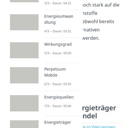
3/9 – Dauer: 04:23
Mobilität ist noch stark auf die
fossilen Brennstoffe
Energieumwan
angewiesen, obwohl bereits
dlung
teilweise Alternativen
4/9 – Dauer: 03:32
angewendet werden.
Wirkungsgrad
5/9 – Dauer: 05:09
Perpetuum
Mobile
6/9 – Dauer: 03:59
Energiequellen
Fossile Energieträger
7/9 – Dauer: 05:40
— Klimawandel
Energieträger
zur Stelle im Video springen