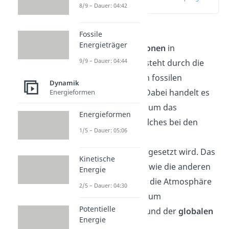
8/9 – Dauer: 04:42
(03:40)
Über
80 %
der
Fossile
Energieträger
Treibhausemissionen
in
9/9 – Dauer: 04:44
Deutschland entsteht durch die
Verbrennung
von fossilen
Dynamik
Energieträgern. Dabei handelt es
Energieformen
sich größtenteils um das
Energieformen
Kohlendioxid, welches bei den
1/5 – Dauer: 05:06
fossilen
Brennstoffen freigesetzt wird. Das
Kinetische
gelangt genauso wie die anderen
Energie
Treibhausgase in die Atmosphäre
2/5 – Dauer: 04:30
und trägt somit zum
Potentielle
Treibhauseffekt
und der
globalen
Energie
Erwärmung
bei.