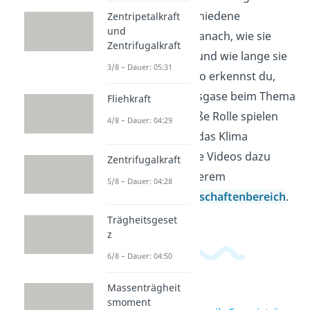
vergleichst verschiedene
Zentripetalkraft
und
Energiequellen danach, wie sie
Zentrifugalkraft
genutzt werden und wie lange sie
3/8 – Dauer: 05:31
verfügbar sind. So erkennst du,
warum Treibhausgase beim Thema
Fliehkraft
Energie eine große Rolle spielen
4/8 – Dauer: 04:29
und was das für das Klima
bedeutet. Weitere Videos dazu
Zentrifugalkraft
findest du in unserem
5/8 – Dauer: 04:28
Ingenieurwissenschaftenbereich
.
Trägheitsgeset
z
6/8 – Dauer: 04:50
Massenträgheit
smoment