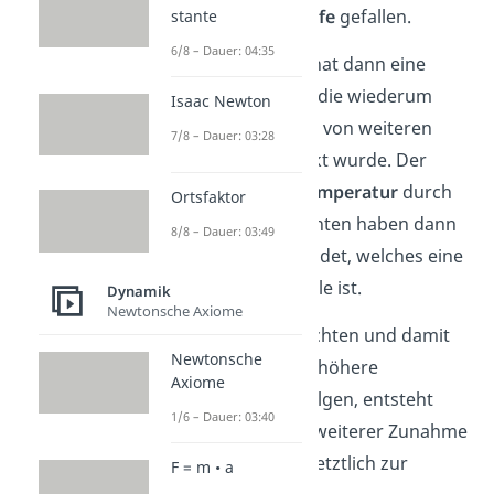
sondern in
Sümpfe
gefallen.
stante
6/8 – Dauer: 04:35
Diese Biomasse hat dann eine
Schicht gebildet, die wiederum
Isaac Newton
über längere Zeit von weiteren
7/8 – Dauer: 03:28
Schichten bedeckt wurde. Der
Druck
und die
Temperatur
durch
Ortsfaktor
die oberen Schichten haben dann
8/8 – Dauer: 03:49
vorerst
Torf
gebildet, welches eine
Vorstufe der Kohle ist.
Dynamik
Newtonsche Axiome
Wenn mehr Schichten und damit
Newtonsche
mehr Druck und höhere
Axiome
Temperaturen folgen, entsteht
1/6 – Dauer: 03:40
Braunkohle
. Bei weiterer Zunahme
kommt es dann letztlich zur
F = m • a