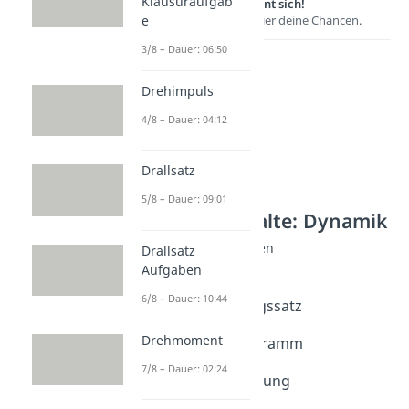
Klausuraufgab
Lernen lohnt sich!
e
Entdecke hier deine Chancen.
3/8 – Dauer: 06:50
Drehimpuls
4/8 – Dauer: 04:12
Drallsatz
5/8 – Dauer: 09:01
Weitere Inhalte: Dynamik
Energie: Grundlagen
Drallsatz
Was ist Energie?
Aufgaben
Dauer: 04:45
6/8 – Dauer: 10:44
Energieerhaltungssatz
Dauer: 03:45
Drehmoment
Energieflussdiagramm
Dauer: 04:23
7/8 – Dauer: 02:24
Energieumwandlung
Dauer: 03:32