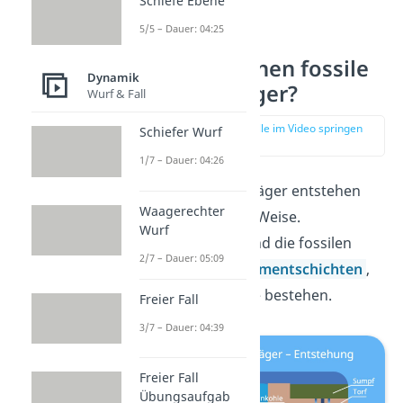
Schiefe Ebene
5/5 – Dauer: 04:25
Wie entstehen fossile
Dynamik
Energieträger?
Wurf & Fall
zur Stelle im Video springen
Schiefer Wurf
(01:03)
1/7 – Dauer: 04:26
Fossile Energieträger entstehen
Waagerechter
alle auf dieselbe Weise.
Wurf
Grundsätzlich sind die fossilen
2/7 – Dauer: 05:09
Brennstoffe
Sedimentschichten
,
die aus Biomasse bestehen.
Freier Fall
3/7 – Dauer: 04:39
Freier Fall
Übungsaufgab