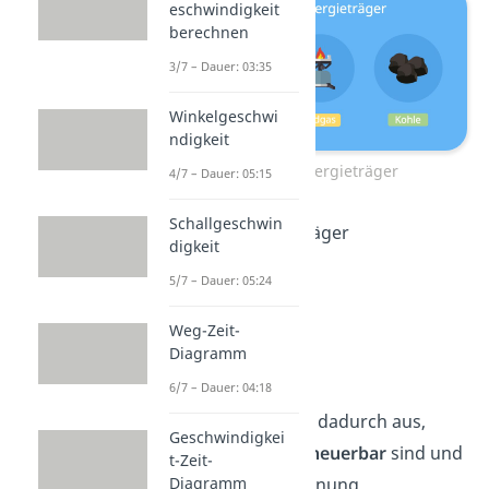
eschwindigkeit
berechnen
3/7 – Dauer: 03:35
Winkelgeschwi
ndigkeit
Fossile Energieträger
4/7 – Dauer: 05:15
Schallgeschwin
Fossile Energieträger
digkeit
Beispiele
sind:
5/7 – Dauer: 05:24
Erdöl
Weg-Zeit-
Erdgas
Diagramm
Kohle
6/7 – Dauer: 04:18
Sie zeichnen sich dadurch aus,
Geschwindigkei
dass sie
nicht erneuerbar
sind und
t-Zeit-
Diagramm
bei ihrer Verbrennung