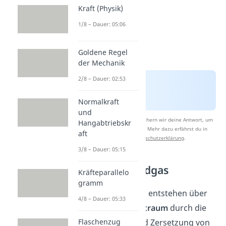
Kraft (Physik)
1/8 – Dauer: 05:06
Goldene Regel
der Mechanik
2/8 – Dauer: 02:53
Normalkraft
und
Nach Beantwortung speichern wir deine Antwort, um
Hangabtriebskr
Studyflix zu verbessern. Mehr dazu erfährst du in
aft
unserer
Datenschutzerklärung
.
3/8 – Dauer: 05:15
Erdöl und Erdgas
Kräfteparallelo
gramm
Erdöl und Erdgas entstehen über
4/8 – Dauer: 05:33
einen
langen Zeitraum
durch die
Ansammlung und Zersetzung von
Flaschenzug