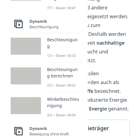
Kohlendioxid
und andere
7/7 – Dauer: 03:47
Treibhausgase
freigesetzt werden.
Dynamik
Dies trägt negativ zum
Beschleunigung
Klimawandel bei. Deshalb werden
Beschleunigun
heutzutage weltweit
nachhaltige
g
Alternativen
gesucht und
1/3 – Dauer: 03:32
verstärkt umgesetzt.
Beschleunigun
Übrigens:
Die fossilen
g berechnen
Energieträger werden auch als
2/3 – Dauer: 04:22
fossile Brennstoffe
bezeichnet.
Winkelbeschleu
Die aus ihnen produzierte Energie
nigung
wird auch
fossile Energie
genannt.
3/3 – Dauer: 04:59
Fossile Energieträger
Dynamik
Bewegung ohne Kraft