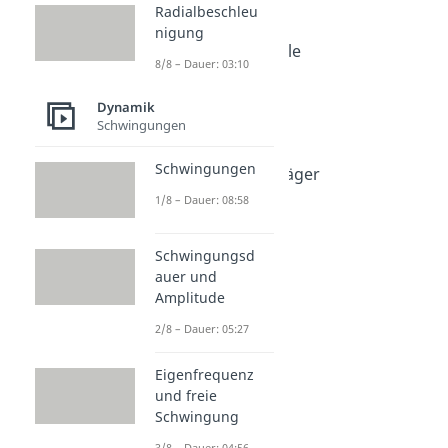
Wirkungsgrad
Radialbeschleu
nigung
Dauer: 05:09
Perpetuum Mobile
8/8 – Dauer: 03:10
Dauer: 03:59
Energiequellen
Dynamik
Dauer: 05:40
Schwingungen
Energieträger
Dauer: 04:42
Schwingungen
Fossile Energieträger
Dauer: 04:44
1/8 – Dauer: 08:58
Schwingungsd
auer und
Amplitude
2/8 – Dauer: 05:27
Eigenfrequenz
und freie
Schwingung
3/8 – Dauer: 04:56