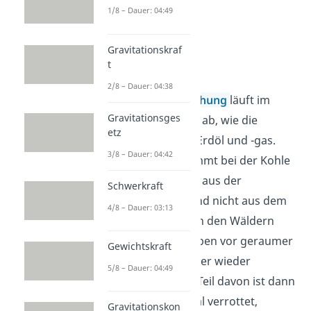
1/8 – Dauer: 04:49
Gravitationskraf
t
Kohle
2/8 – Dauer: 04:38
Die
Kohle-Entstehung
läuft im
Gravitationsges
Grunde genauso ab, wie die
etz
Entstehung von Erdöl und -gas.
3/8 – Dauer: 04:42
Das Material kommt bei der Kohle
allerdings häufig aus der
Schwerkraft
Erdoberfläche
und nicht aus dem
4/8 – Dauer: 03:13
Meer.
Wie auch in den Wäldern
heutzutage, starben vor geraumer
Gewichtskraft
Zeit nämlich immer wieder
5/8 – Dauer: 04:49
Pflanzen
ab. Ein Teil davon ist dann
aber nicht normal verrottet,
Gravitationskon