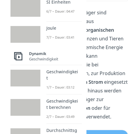
SI Einheiten
6/7 – Dauer: 04:47
Fossile Energieträger sind
Brennstoffe
, die aus
Joule
abgestorbenem
organischen
7/7 – Dauer: 03:41
Material
von Pflanzen und Tieren
bestehen und chemische Energie
Dynamik
speichern. Diese kann
Geschwindigkeit
beispielsweise, wie bei
Geschwindigkei
Kohlekraftwerken, zur Produktion
t
von
elektrischem Strom
eingesetzt
1/7 – Dauer: 03:12
werden. Darüber hinaus werden
fossile Energieträger zur
Geschwindigkei
t berechnen
Wärmeproduktion
oder für
Transportmittel
verwendet.
2/7 – Dauer: 03:49
Durchschnittsg