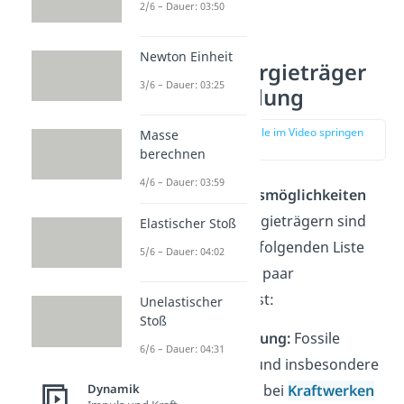
Steinkohle
.
2/6 – Dauer: 03:50
Newton Einheit
Fossile Energieträger
3/6 – Dauer: 03:25
— Verwendung
zur Stelle im Video springen
Masse
(02:43)
berechnen
4/6 – Dauer: 03:59
Die
Verwendungsmöglichkeiten
von fossilen Energieträgern sind
Elastischer Stoß
zahlreich
. In der folgenden Liste
5/6 – Dauer: 04:02
haben wir dir ein paar
zusammengefasst:
Unelastischer
Stoß
Stromerzeugung:
Fossile
6/6 – Dauer: 04:31
Brennstoffe und insbesondere
Kohle spielen bei
Kraftwerken
Dynamik