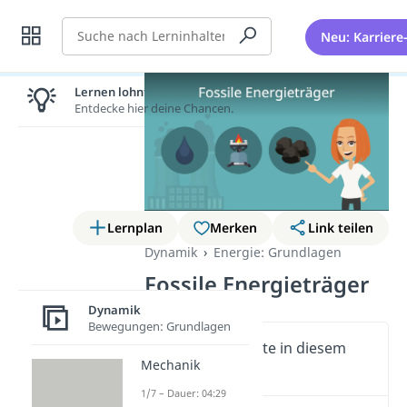
Suche
Neu: Karriere
Lernen lohnt sich!
Entdecke hier deine Chancen.
Lernplan
Merken
Link teilen
Dynamik
Energie: Grundlagen
Fossile Energieträger
Dynamik
Bewegungen: Grundlagen
Wichtige Inhalte in diesem
Mechanik
Video
1/7 – Dauer: 04:29