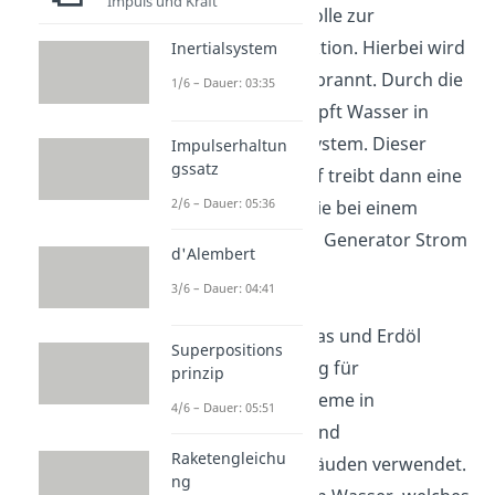
Impuls und Kraft
eine große Rolle zur
Stromproduktion. Hierbei wird
Inertialsystem
die Kohle verbrannt. Durch die
1/6 – Dauer: 03:35
Hitze verdampft Wasser in
einem Rohrsystem. Dieser
Impulserhaltun
gssatz
Wasserdampf treibt dann eine
2/6 – Dauer: 05:36
Turbine an, die bei einem
verbundenen Generator Strom
d'Alembert
erzeugt.
3/6 – Dauer: 04:41
Wärme:
Erdgas und Erdöl
Superpositions
werden häufig für
prinzip
Heizungssysteme in
4/6 – Dauer: 05:51
Haushalten und
Raketengleichu
Industriegebäuden verwendet.
ng