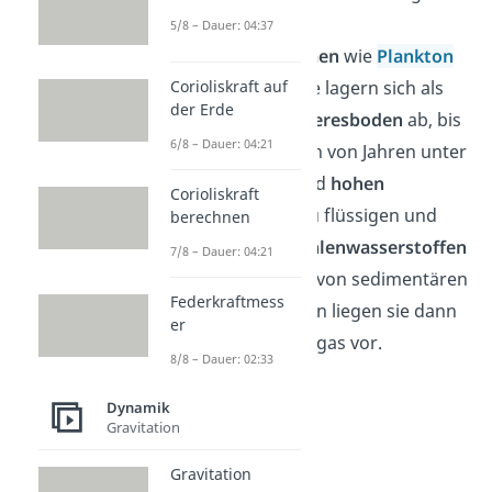
abgestorbenen
5/8 – Dauer: 04:37
Meeresorganismen
wie
Plankton
und
Algen
. Diese lagern sich als
Corioliskraft auf
der Erde
Schlamm am
Meeresboden
ab, bis
6/8 – Dauer: 04:21
sie über Millionen von Jahren unter
hohem Druck
und
hohen
Corioliskraft
Temperaturen
zu flüssigen und
berechnen
gasförmigen
Kohlenwasserstoffen
7/8 – Dauer: 04:21
werden. In Form von
sedimentären
Federkraftmess
Gesteinsschichten liegen sie dann
er
als Erdöl und Erdgas vor.
8/8 – Dauer: 02:33
Dynamik
Gravitation
Gravitation