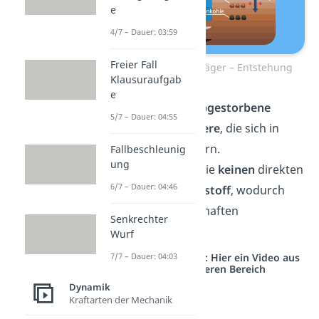
e
4/7 – Dauer: 03:59
Freier Fall
Fossile Energieträger – Entstehung
Klausuraufgab
e
Biomasse sind
abgestorbene
5/7 – Dauer: 04:55
Pflanzen
oder
Tiere
, die sich in
Schichten ablagern.
Fallbeschleunig
ung
Dadurch haben sie
keinen
direkten
6/7 – Dauer: 04:46
Zugang zu
Sauerstoff
, wodurch
sich ihre Eigenschaften
Senkrechter
verändern.
Wurf
7/7 – Dauer: 04:03
Studyflix vernetzt: Hier ein Video aus
einem anderen Bereich
Dynamik
Kraftarten der Mechanik