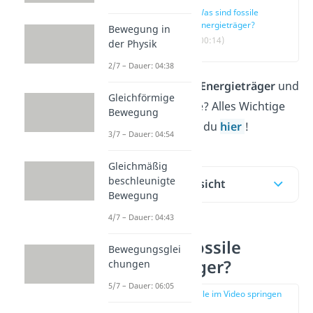
Was sind fossile
Energieträger?
Bewegung in
(00:14)
der Physik
2/7 – Dauer: 04:38
Was sind
fossile Energieträger
und
Gleichförmige
wie entstehen sie? Alles Wichtige
Bewegung
darüber erfährst du
hier
!
3/7 – Dauer: 04:54
Gleichmäßig
beschleunigte
Inhaltsübersicht
Bewegung
4/7 – Dauer: 04:43
Was sind fossile
Bewegungsglei
Energieträger?
chungen
5/7 – Dauer: 06:05
zur Stelle im Video springen
(00:14)