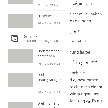
7/8 – Dauer: 05:22
Das bedeutet, in diesem Fall haben
Hebelgesetz
wir zwei komplexe Lösungen.
8/8 – Dauer: 03:51
Dynamik
Rotation und Trägheit II
Drehmoment
Die Lösungsgleichung lautet:
berechnen
1/8 – Dauer: 04:26
Nun müssen wir noch die
Drehmoment
Konstanten
und
bestimmen.
Übungsaufgab
e
Der
Oszillator
erreicht nach einem
2/8 – Dauer: 04:21
Viertel seiner Schwingungsdauer
die maximale Auslenkung
. Es gilt
Drehmoment