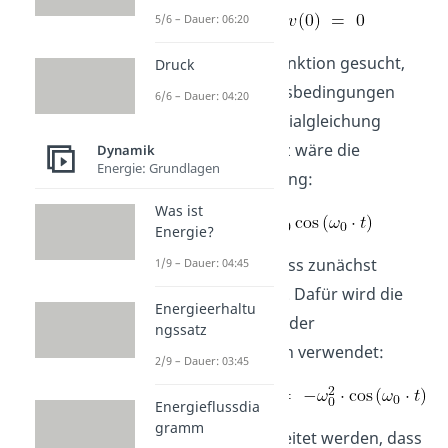
5/6 – Dauer: 06:20
Nun wird eine Funktion gesucht,
Druck
die diese Anfangsbedingungen
6/6 – Dauer: 04:20
und die Differentialgleichung
erfüllt. Ein Ansatz wäre die
Dynamik
Energie: Grundlagen
folgende Gleichung:
Was ist
Energie?
Die Größe
muss zunächst
1/9 – Dauer: 04:45
definiert werden. Dafür wird die
Energieerhaltu
zweite Ableitung der
ngssatz
Cosinunsfunktion verwendet:
2/9 – Dauer: 03:45
Energieflussdia
gramm
Daraus kann ableitet werden, dass