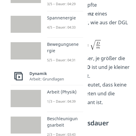
Für die ungedämpfte
3/5 – Dauer: 04:29
Eigenkreisfrequenz
eines
Spannenergie
Federpendels gilt, wie aus der DGL
4/5 – Dauer: 04:33
abgeleitet:
Bewegungsene
rgie
Sie ist umso größer, je größer die
5/5 – Dauer: 04:31
Federkonstante D
ist und je kleiner
Dynamik
seine Masse m ist.
Arbeit: Grundlagen
Ungedämpft bedeutet, dass keine
Arbeit (Physik)
Reibungen auftreten und die
Amplitude
konstant ist.
1/3 – Dauer: 04:39
Beschleunigun
Schwingungsdauer
gsarbeit
Federpendel
2/3 – Dauer: 03:43