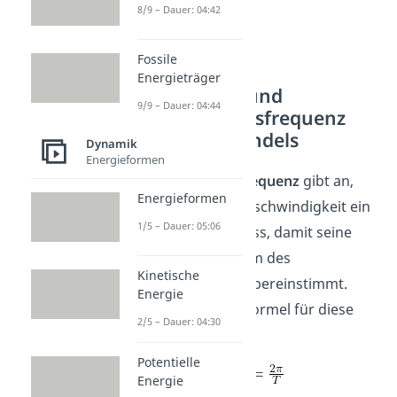
8/9 – Dauer: 04:42
Fossile
Energieträger
Eigenkreis- und
9/9 – Dauer: 04:44
Schwingungsfrequenz
des Federpendels
Dynamik
Energieformen
Die
Eigenkreisfrequenz
gibt an,
Energieformen
welche Winkelgeschwindigkeit ein
1/5 – Dauer: 05:06
Punkt haben muss, damit seine
Frequenz mit dem des
Kinetische
Pendelkörpers übereinstimmt.
Energie
Die allgemeine Formel für diese
2/5 – Dauer: 04:30
lautet:
Potentielle
Energie