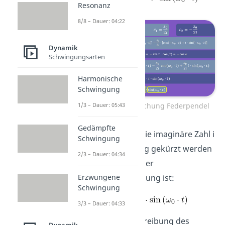
Resonanz
8/8 – Dauer: 04:22
Dynamik
Schwingungsarten
Harmonische
Schwingung
Schwingungsgleichung Federpendel
1/3 – Dauer: 05:43
Gedämpfte
Jetzt kann auch die imaginäre Zahl i
Schwingung
aus der Gleichung gekürzt werden
2/3 – Dauer: 04:34
und die Lösung der
Differentialgleichung ist:
Erzwungene
Schwingung
3/3 – Dauer: 04:33
Das ist die Beschreibung des