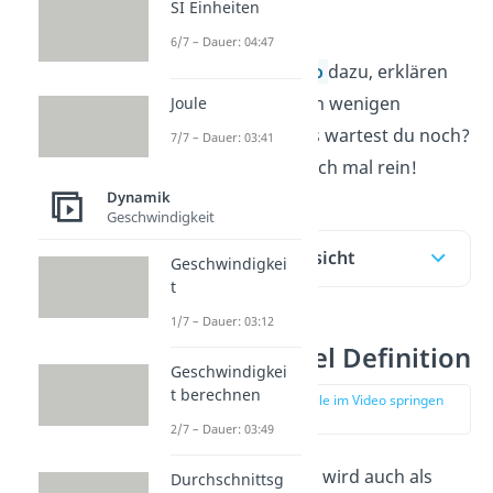
SI Einheiten
Federpendel ein.
6/7 – Dauer: 04:47
In unserem
Video
dazu, erklären
wir dir das alles in wenigen
Joule
Minuten. Auf was wartest du noch?
7/7 – Dauer: 03:41
Schau doch einfach mal rein!
Dynamik
Geschwindigkeit
Inhaltsübersicht
Geschwindigkei
t
1/7 – Dauer: 03:12
Federpendel Definition
Geschwindigkei
t berechnen
zur Stelle im Video springen
(00:17)
2/7 – Dauer: 03:49
Das
Federpendel
wird auch als
Durchschnittsg