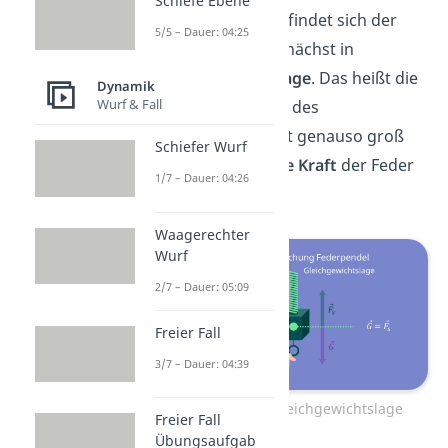
Schiefe Ebene
Grundsätzlich befindet sich der
5/5 – Dauer: 04:25
Pendelkörper zunächst in
Gleichgewichtslage
. Das heißt die
Dynamik
Wurf & Fall
Gewichtskraft
des
Pendelkörpers ist genauso groß
Schiefer Wurf
wie die
elastische Kraft
der Feder
1/7 – Dauer: 04:26
.
Waagerechter
Wurf
2/7 – Dauer: 05:09
Freier Fall
3/7 – Dauer: 04:39
Federpendel Gleichgewichtslage
Freier Fall
Übungsaufgab