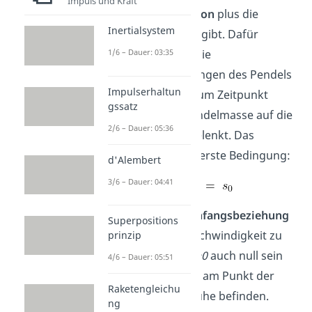
Impuls und Kraft
Ursprungsfunktion
plus die
Inertialsystem
Konstante
ergibt. Dafür
müssen wir auf die
1/6 – Dauer: 03:35
Anfangsbedingungen des Pendels
Impulserhaltun
zurückgreifen. Zum Zeitpunkt
gssatz
ist die Pendelmasse auf die
2/6 – Dauer: 05:36
Position
ausgelenkt. Das
bedeutet für die erste Bedingung:
d'Alembert
3/6 – Dauer: 04:41
Für die
zweite Anfangsbeziehung
Superpositions
gilt, dass die Geschwindigkeit zu
prinzip
dem Zeitpunkt
t=0
auch null sein
4/6 – Dauer: 05:51
muss, da wir uns am Punkt der
Raketengleichu
Auslenkung in Ruhe befinden.
ng