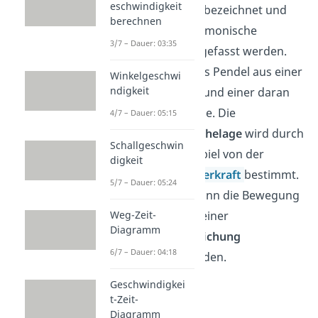
eschwindigkeit
Federschwinger
bezeichnet und
berechnen
kann als eine harmonische
3/7 – Dauer: 03:35
Schwingung aufgefasst werden.
Dabei besteht das Pendel aus einer
Winkelgeschwi
ndigkeit
Schraubenfeder
und einer daran
befestigten Masse. Die
4/7 – Dauer: 05:15
dazugehörige
Ruhelage
wird durch
Schallgeschwin
das Zusammenspiel von der
digkeit
Schwer- und
Federkraft
bestimmt.
5/7 – Dauer: 05:24
Mathematisch kann die Bewegung
des Pendels mit einer
Weg-Zeit-
Diagramm
Schwingungsgleichung
6/7 – Dauer: 04:18
beschrieben werden.
Geschwindigkei
t-Zeit-
Diagramm