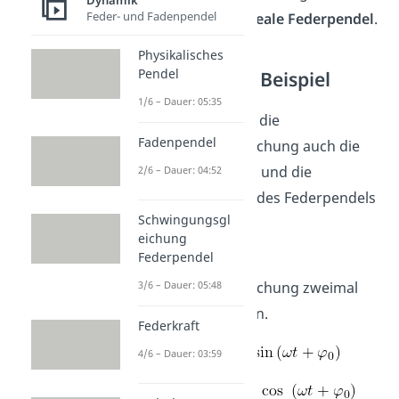
Dynamik
Feder- und Fadenpendel
Weges für das
ideale Federpendel
.
Physikalisches
Pendel
Federpendel Beispiel
1/6 – Dauer: 05:35
Wir können über die
Fadenpendel
Schwingungsgleichung auch die
Geschwindigkeit
und die
2/6 – Dauer: 04:52
Beschleunigung
des Federpendels
Schwingungsgl
berechnen.
eichung
Federpendel
Dazu muss die
Schwingungsgleichung zweimal
3/6 – Dauer: 05:48
abgeleitet werden.
Federkraft
4/6 – Dauer: 03:59