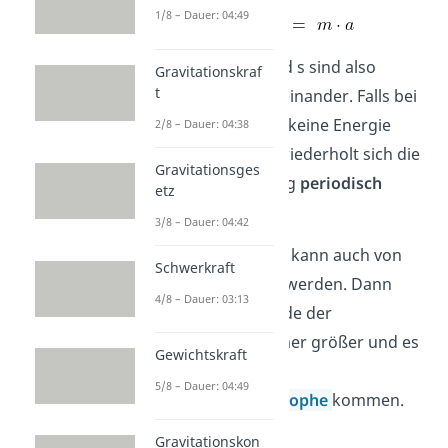
1/8 – Dauer: 04:49
Die Größen a und s sind also
Gravitationskraf
t
proportional
zueinander. Falls bei
einer Dämpfung keine Energie
2/8 – Dauer: 04:38
entzogen wird, wiederholt sich die
Gravitationsges
erste Schwingung
periodisch
etz
immer wieder.
3/8 – Dauer: 04:42
Das Federpendel kann auch von
Schwerkraft
außen angeregt werden. Dann
4/8 – Dauer: 03:13
wird die Amplitude der
Schwingung immer größer und es
Gewichtskraft
kann zu einer
5/8 – Dauer: 04:49
Resonanzkatastrophe
kommen.
Gravitationskon