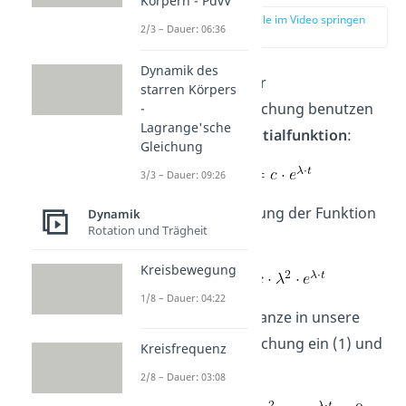
Körpern - PdvV
zur Stelle im Video springen
2/3 – Dauer: 06:36
(03:40)
Dynamik des
Für das Lösen der
starren Körpers
Schwingungsgleichung benutzen
-
Lagrange'sche
wir eine
Exponentialfunktion
:
Gleichung
3/3 – Dauer: 09:26
Die zweite Ableitung der Funktion
Dynamik
Rotation und Trägheit
lautet:
Kreisbewegung
1/8 – Dauer: 04:22
Wir setzen das Ganze in unsere
Schwingungsgleichung ein (1) und
Kreisfrequenz
erhalten (2):
2/8 – Dauer: 03:08