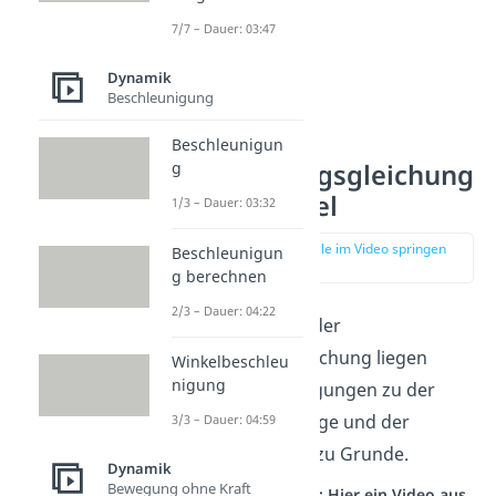
7/7 – Dauer: 03:47
Dynamik
Beschleunigung
Beschleunigun
g
Schwingungsgleichung
Federpendel
1/3 – Dauer: 03:32
zur Stelle im Video springen
Beschleunigun
(00:38)
g berechnen
2/3 – Dauer: 04:22
Der Aufstellung der
Schwingungsgleichung liegen
Winkelbeschleu
nigung
folgende Überlegungen zu der
Gleichgewichtslage und der
3/3 – Dauer: 04:59
Beschleunigung zu Grunde.
Dynamik
Bewegung ohne Kraft
Studyflix vernetzt: Hier ein Video aus