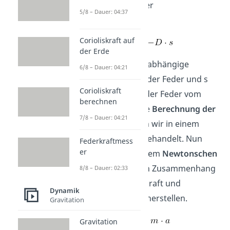
der Federkraft der
5/8 – Dauer: 04:37
Schraubenfeder:
Corioliskraft auf
der Erde
D ist die materialabhängige
6/8 – Dauer: 04:21
Federkonstante
der Feder und s
Corioliskraft
die
Auslenkung
der Feder vom
berechnen
Ruhezustand. Die
Berechnung der
7/8 – Dauer: 04:21
Konstante
haben wir in einem
eigenen Artikel behandelt. Nun
Federkraftmess
er
können wir mit dem
Newtonschen
Grundgesetz
den Zusammenhang
8/8 – Dauer: 02:33
zwischen Spannkraft und
Dynamik
Beschleunigung herstellen.
Gravitation
Gravitation