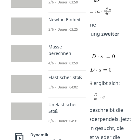
2/6 – Dauer: 03:50
Newton Einheit
Nun haben wir eine
3/6 – Dauer: 03:25
Differentialgleichung
zweiter
Ordnung
.
Masse
berechnen
4/6 – Dauer: 03:59
Elastischer Stoß
Umgestellt nach
ergibt sich:
5/6 – Dauer: 04:02
Unelastischer
Diese Gleichung beschreibt die
Stoß
Bewegung
des Federpendels. Jetzt
6/6 – Dauer: 04:31
wird eine Funktion gesucht, die
Dynamik
zweimal abgeleitet wieder die