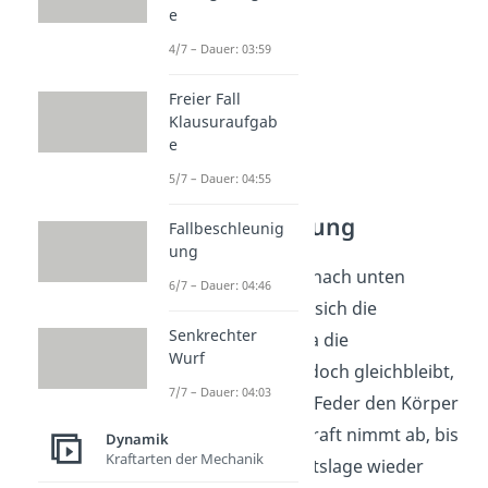
e
4/7 – Dauer: 03:59
Freier Fall
Klausuraufgab
e
5/7 – Dauer: 04:55
Beschleunigung
Fallbeschleunig
ung
Wird der Körper nach unten
6/7 – Dauer: 04:46
gezogen, erhöht sich die
Senkrechter
Federkraft
. Da die
Wurf
Gewichtskraft jedoch gleichbleibt,
7/7 – Dauer: 04:03
beschleunigt die Feder den Körper
nach oben. Die Kraft nimmt ab, bis
Dynamik
Kraftarten der Mechanik
die Gleichgewichtslage wieder