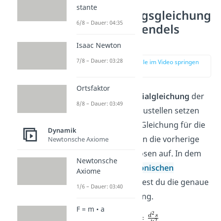
stante
Schwingungsgleichung
6/8 – Dauer: 04:35
des Federpendels
aufstellen
Isaac Newton
7/8 – Dauer: 03:28
zur Stelle im Video springen
(01:51)
Ortsfaktor
Um die
Differentialgleichung
der
8/8 – Dauer: 03:49
Schwingung aufzustellen setzen
wir die Weg-Zeit Gleichung für die
Dynamik
Beschleunigung in die vorherige
Newtonsche Axiome
Formel ein und lösen auf. In dem
Newtonsche
Artikel zur
harmonischen
Axiome
Schwingung
findest du die genaue
1/6 – Dauer: 03:40
Weg-Zeit Gleichung.
F = m • a