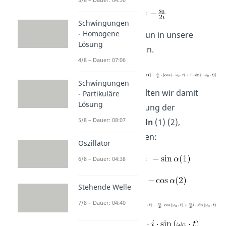
Schwingungen
- Homogene
Dies setzen wir nun in unsere
Lösung
Lösungsformel ein.
4/8 – Dauer: 07:06
Schwingungen
Umgeformt erhalten wir damit
- Partikuläre
Lösung
durch die Beachtung der
5/8 – Dauer: 08:07
Quadrantenregeln
(1) (2),
folgende Lösungen:
Oszillator
6/8 – Dauer: 04:38
Stehende Welle
7/8 – Dauer: 04:40