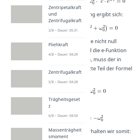
Zentripetalkraft
Durch Umformung ergibt sich:
und
Zentrifugalkraft
3/8 – Dauer: 05:31
Da c als Konstante nicht null
Fliehkraft
werden kann und die e-Funktion
4/8 – Dauer: 04:29
nie null sein kann, muss der in
Klammern gesetzte Teil der Formel
Zentrifugalkraft
gleich Null sein.
5/8 – Dauer: 04:28
Trägheitsgeset
Das bedeutet:
z
6/8 – Dauer: 04:50
Massenträgheit
Für die Lösung erhalten wir somit:
smoment