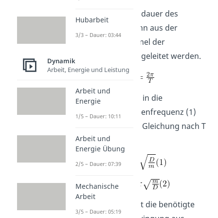
Die Schwingungsdauer des
Hubarbeit
Federpendels kann aus der
3/3 – Dauer: 03:44
allgemeinen Formel der
Kreisfrequenz
abgeleitet werden.
Dynamik
Arbeit, Energie und Leistung
Arbeit und
Wir setzten diese in die
Energie
ungedämpfte Eigenfrequenz (1)
1/5 – Dauer: 10:11
ein und lösen die Gleichung nach T
Arbeit und
(2) auf
Energie Übung
2/5 – Dauer: 07:39
Mechanische
Arbeit
Die Formel drückt die benötigte
3/5 – Dauer: 05:19