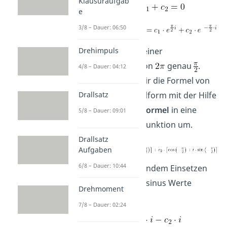
Klausuraufgab
e
3/8 – Dauer: 06:50
Drehimpuls
entspricht bei einer
Periodenlänge von
genau
.
4/8 – Dauer: 04:12
Nun schreiben wir die Formel von
einer Exponentialform mit der Hilfe
Drallsatz
des
Eulerschen Formel
in eine
5/8 – Dauer: 09:01
Sinus- /Cosinus Funktion um.
Drallsatz
Aufgaben
6/8 – Dauer: 10:44
Nach entsprechendem Einsetzen
der Sinus und Cosinus Werte
Drehmoment
haben wir:
7/8 – Dauer: 02:24