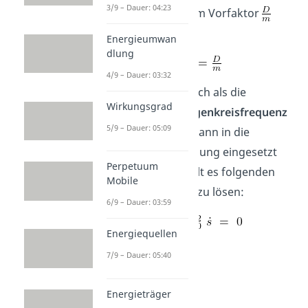
3/9 – Dauer: 04:23
gleich unserem Vorfaktor
sein muss.
Energieumwan
dlung
4/9 – Dauer: 03:32
wird daher auch als die
Wirkungsgrad
ungedämpfte Eigenkreisfrequenz
5/9 – Dauer: 05:09
bezeichnet und kann in die
Differentialgleichung eingesetzt
Perpetuum
werden. Somit gilt es folgenden
Mobile
Zusammenhang zu lösen:
6/9 – Dauer: 03:59
Energiequellen
7/9 – Dauer: 05:40
Energieträger