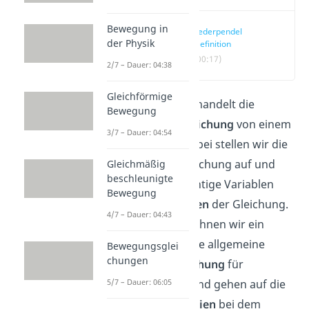
Bewegung in
Federpendel
der Physik
Definition
(00:17)
2/7 – Dauer: 04:38
Gleichförmige
Dieser Artikel behandelt die
Bewegung
Schwingungsgleichung
von einem
3/7 – Dauer: 04:54
Federpendel
. Dabei stellen wir die
Schwingungsgleichung auf und
Gleichmäßig
beschleunigte
beschreiben wichtige Variablen
Bewegung
und
Eigenschaften
der Gleichung.
4/7 – Dauer: 04:43
Des Weiteren rechnen wir ein
Beispiel
, lösen die allgemeine
Bewegungsglei
chungen
Differentialgleichung
für
5/7 – Dauer: 06:05
Schwingungen und gehen auf die
wirkenden
Energien
bei dem