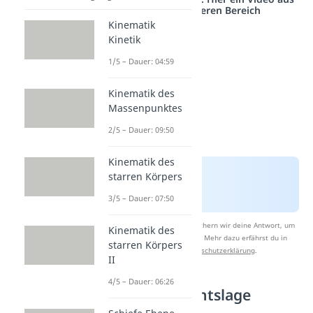
einem anderen Bereich
Kinematik
Kinetik
1/5 – Dauer: 04:59
Kinematik des
Massenpunktes
2/5 – Dauer: 09:50
Kinematik des
starren Körpers
3/5 – Dauer: 07:50
Nach Beantwortung speichern wir deine Antwort, um
Kinematik des
Studyflix zu verbessern. Mehr dazu erfährst du in
starren Körpers
unserer
Datenschutzerklärung
.
II
4/5 – Dauer: 06:26
Gleichgewichtslage