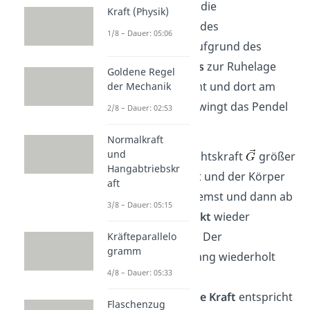
erreicht wird. Da die
Kraft (Physik)
Geschwindigkeit des
1/8 – Dauer: 05:06
Pendelkörpers aufgrund des
Trägheitsprinzips
zur Ruhelage
Goldene Regel
konstant zunimmt und dort am
der Mechanik
höchsten ist, schwingt das Pendel
2/8 – Dauer: 02:53
darüber hinaus.
Normalkraft
und
Nun ist die Gewichtskraft
größer
Hangabtriebskr
als die Federkraft und der Körper
aft
wird zuerst gebremst und dann ab
3/8 – Dauer: 05:15
dem
Umkehrpunkt
wieder
zurückgetrieben. Der
Kräfteparallelo
gramm
Bewegungsvorgang wiederholt
4/8 – Dauer: 05:33
sich nun.
Die
rücktreibende Kraft
entspricht
Flaschenzug