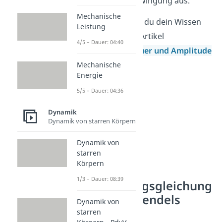
Zeit für eine Schwingung aus.
Mechanische
Auch hier kannst du dein Wissen
Leistung
wieder mit dem Artikel
4/5 – Dauer: 04:40
Schwingungsdauer und Amplitude
vertiefen.
Mechanische
Energie
5/5 – Dauer: 04:36
Dynamik
Dynamik von starren Körpern
Dynamik von
starren
Körpern
1/3 – Dauer: 08:39
Schwingungsgleichung
des Federpendels
Dynamik von
lösen
starren