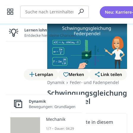
Suche
Neu: Karriere
Lernen lohnt sich!
Entdecke hier deine Chancen.
Lernplan
Merken
Link teilen
Dynamik
Feder- und Fadenpendel
Schwingungsgleichung
Federpendel
Dynamik
Bewegungen: Grundlagen
Mechanik
Wichtige Inhalte in diesem
Video
1/7 – Dauer: 04:29