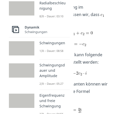
Radialbeschleu
Aus der Bedingung im
nigung
Ruhezustand
, wissen wir, dass
8/8 – Dauer: 03:10
minus
ist.
Dynamik
Schwingungen
Schwingungen
1/8 – Dauer: 08:58
Oben eingesetzt, kann folgende
Gleichung aufgestellt werden:
Schwingungsd
auer und
Amplitude
Für unsere Konstanten können wir
2/8 – Dauer: 05:27
also nun folgende Formel
Eigenfrequenz
berechnen:
und freie
Schwingung
3/8 – Dauer: 04:56