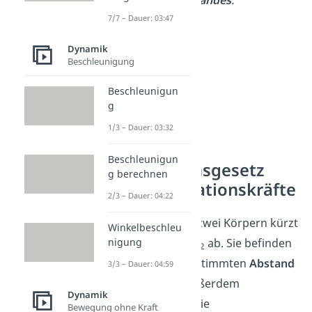
7/7 – Dauer: 03:47
Dynamik
Beschleunigung
Beschleunigun
g
1/3 – Dauer: 03:32
Beschleunigun
Gravitationsgesetz
g berechnen
und Gravitationskräfte
2/3 – Dauer: 04:22
Die
Massen
von zwei Körpern kürzt
Winkelbeschleu
nigung
du mit
m
und
m
ab. Sie befinden
1
2
sich in einem bestimmten
Abstand
3/3 – Dauer: 04:59
r
zueinander. Außerdem
Dynamik
bezeichnest du die
Bewegung ohne Kraft