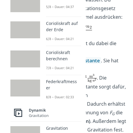
5/8 – Dauer: 04:37
kannst das Gravitationsgesetz
auch in einer Formel ausdrücken:
Corioliskraft auf
der Erde
6/8 – Dauer: 04:21
Mit
G
bezeichnest du dabei die
sogenannte
Corioliskraft
berechnen
Gravitationskonstante
. Sie hat
7/8 – Dauer: 04:21
einen Wert von
. Die
Federkraftmess
Gravitationskonstante sorgt dafür,
er
dass die Einheiten
8/8 – Dauer: 02:33
übereinstimmen. Dadurch erhältst
Dynamik
du bei der Berechnung von
F
die
G
Gravitation
Einheit
N (Newton)
. Außerdem legt
Gravitation
sie die Stärke der Gravitation fest.