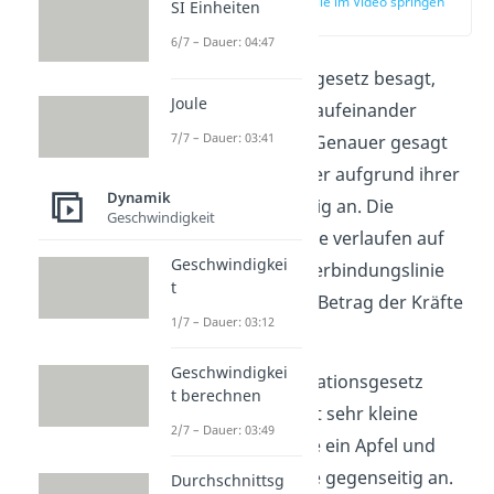
zur Stelle im Video springen
SI Einheiten
(00:15)
6/7 – Dauer: 04:47
Das Gravitationsgesetz besagt,
Joule
dass alle Körper aufeinander
7/7 – Dauer: 03:41
Kräfte ausüben. Genauer gesagt
ziehen sich
Körper aufgrund ihrer
Dynamik
Masse
gegenseitig an. Die
Geschwindigkeit
Gravitationskräfte verlaufen auf
Geschwindigkei
der gedachten Verbindungslinie
t
der Massen. Der Betrag der Kräfte
1/7 – Dauer: 03:12
ist gleich groß.
Geschwindigkei
Durch das Gravitationsgesetz
t berechnen
ziehen sich selbst sehr kleine
2/7 – Dauer: 03:49
Gegenstände wie ein Apfel und
dein Smartphone gegenseitig an.
Durchschnittsg