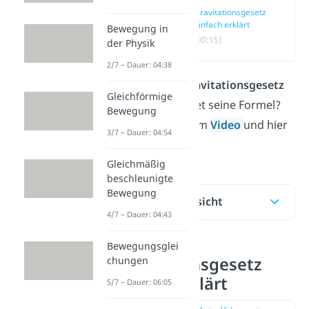
Gravitationsgesetz
einfach erklärt
Bewegung in
(00:15)
der Physik
2/7 – Dauer: 04:38
Was sagt das
Gravitationsgesetz
Gleichförmige
aus und wie lautet seine Formel?
Bewegung
Das erfährst du im
Video
und hier
3/7 – Dauer: 04:54
im Beitrag!
Gleichmäßig
beschleunigte
Bewegung
Inhaltsübersicht
4/7 – Dauer: 04:43
Bewegungsglei
Gravitationsgesetz
chungen
einfach erklärt
5/7 – Dauer: 06:05