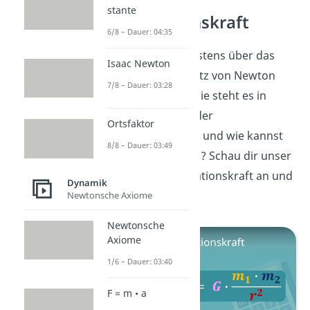
stante
Gravitationskraft
6/8 – Dauer: 04:35
Jetzt weißt du bestens über das
Isaac Newton
Gravitationsgesetz von Newton
7/8 – Dauer: 03:28
Bescheid! Aber wie steht es in
Verbindung mit der
Ortsfaktor
Gravitationskraft und wie kannst
8/8 – Dauer: 03:49
du sie berechnen? Schau dir unser
Video
zur Gravitationskraft an und
Dynamik
finde es heraus!
Newtonsche Axiome
Newtonsche
Axiome
1/6 – Dauer: 03:40
F = m • a