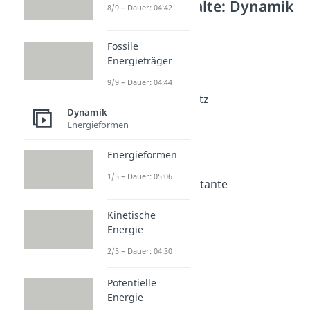
Weitere Inhalte: Dynamik
8/9 – Dauer: 04:42
Gravitation
Gravitation
Fossile
Dauer: 04:49
Energieträger
Gravitationskraft
9/9 – Dauer: 04:44
Dauer: 04:38
Gravitationsgesetz
Dynamik
Dauer: 04:42
Energieformen
Schwerkraft
Dauer: 03:13
Gewichtskraft
Energieformen
Dauer: 04:49
1/5 – Dauer: 05:06
Gravitationskonstante
Dauer: 04:35
Isaac Newton
Kinetische
Dauer: 03:28
Energie
Ortsfaktor
2/5 – Dauer: 04:30
Dauer: 03:49
Potentielle
Energie