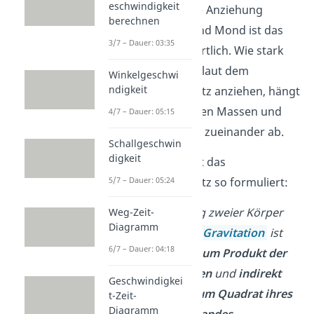
eschwindigkeit
Aber auch für die Anziehung
berechnen
zwischen Erde und Mond ist das
3/7 – Dauer: 03:35
Gesetz verantwortlich. Wie stark
sich zwei Körper laut dem
Winkelgeschwi
ndigkeit
Gravitationsgesetz anziehen, hängt
vor allem von ihren Massen und
4/7 – Dauer: 05:15
ihrer
Entfernung
zueinander ab.
Schallgeschwin
digkeit
Isaac Newton hat das
Gravitationsgesetz so formuliert:
5/7 – Dauer: 05:24
Die Anziehung zweier Körper
Weg-Zeit-
Diagramm
aufgrund der
Gravitation
ist
6/7 – Dauer: 04:18
proportional zum Produkt der
beiden Massen
und
indirekt
Geschwindigkei
proportional zum Quadrat ihres
t-Zeit-
Diagramm
Abstandes
.