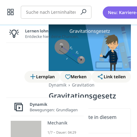
Suche
Neu: Karriere
Lernen lohnt sich!
Entdecke hier deine Chancen.
Lernplan
Merken
Link teilen
Dynamik
Gravitation
Gravitationsgesetz
Dynamik
Bewegungen: Grundlagen
Wichtige Inhalte in diesem
Mechanik
Video
1/7 – Dauer: 04:29