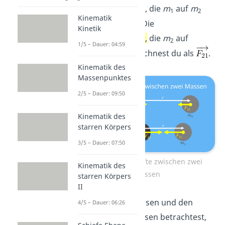
Gravitationskraft
, die
m
auf
m
1
2
Kinematik
ausübt, mit
. Die
Kinetik
Gravitationskraft,
die
m
auf
2
1/5 – Dauer: 04:59
m
ausübt, bezeichnest du als
.
1
Kinematik des
Massenpunktes
2/5 – Dauer: 09:50
Kinematik des
starren Körpers
3/5 – Dauer: 07:50
Gravitationskräfte zwischen zwei
Kinematik des
Massen
starren Körpers
II
Wenn du die Massen und den
4/5 – Dauer: 06:26
Abstand der Massen betrachtest,