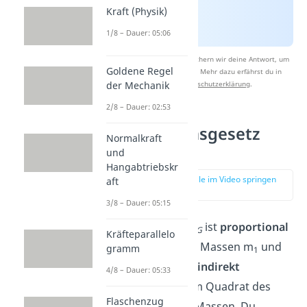
Kraft (Physik)
1/8 – Dauer: 05:06
Nach Beantwortung speichern wir deine Antwort, um
Goldene Regel
Studyflix zu verbessern. Mehr dazu erfährst du in
der Mechanik
unserer
Datenschutzerklärung
.
2/8 – Dauer: 02:53
Gravitationsgesetz
Normalkraft
Formel
und
Hangabtriebskr
zur Stelle im Video springen
aft
(01:09)
3/8 – Dauer: 05:15
Der Betrag von
F
ist
proportional
G
Kräfteparallelo
zum Produkt der Massen m
und
gramm
1
m
. Zudem ist
F
indirekt
2
G
4/8 – Dauer: 05:33
proportional
zum Quadrat des
Flaschenzug
Abstandes
r
der Massen. Du