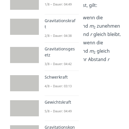
1/8 – Dauer: 04:49
Weil
G
konstant ist, gilt:
F
nimmt zu, wenn die
G
Gravitationskraf
Massen
m
und
m
zunehmen
t
1
2
und ihr Abstand
r
gleich bleibt.
2/8 – Dauer: 04:38
F
nimmt ab, wenn die
G
Gravitationsges
Massen
m
und
m
gleich
1
2
etz
bleiben und ihr Abstand
r
3/8 – Dauer: 04:42
zunimmt.
Schwerkraft
4/8 – Dauer: 03:13
Gewichtskraft
5/8 – Dauer: 04:49
Gravitationskon