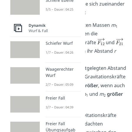
Schiefe Ebene
dann verhalten sie sich zueinander
5/5 – Dauer: 04:25
folgendermaßen:
Bei festgelegten Massen
m
Dynamik
1
Wurf & Fall
und
m
werden die
2
Gravitationskräfte
und
Schiefer Wurf
größer
, wenn ihr Abstand
r
1/7 – Dauer: 04:26
kleiner
wird.
Bei einem festgelegten Abstand
Waagerechter
Wurf
r
werden die Gravitationskräfte
2/7 – Dauer: 05:09
und
größer
, wenn auch
die Massen
m
und
m
größer
1
2
Freier Fall
werden.
3/7 – Dauer: 04:39
Wichtig:
Die Gravitationskräfte
liegen auf der gedachten
Freier Fall
Übungsaufgab