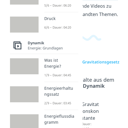
findest du passende Videos zu
5/6 – Dauer: 06:20
diesem und verwandten Themen.
Druck
6/6 – Dauer: 04:20
Dynamik
Energie: Grundlagen
Was ist
zur Videoseite: Gravitationsgesetz
Energie?
1/9 – Dauer: 04:45
Beliebte Inhalte aus dem
Bereich
Dynamik
Energieerhaltu
ngssatz
2/9 – Dauer: 03:45
Schwer
Gewicht
Gravitat
kraft
skraft
ionskon
Energieflussdia
Dauer:
Dauer:
stante
gramm
03:13
04:49
Dauer: