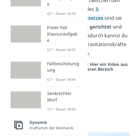
Verbindungslinie zwischen den
e
Massen. Wegen des
3.
4/7 – Dauer: 03:59
Newtonschen Gesetzes
sind sie
entgegengesetzt gerichtet
und
Freier Fall
Klausuraufgab
betragsgleich
. Dadurch kannst du
e
den Betrag der Gravitationskräfte
5/7 – Dauer: 04:55
als
F
bezeichnen.
G
Fallbeschleunig
Studyflix vernetzt: Hier ein Video aus
einem anderen Bereich
ung
6/7 – Dauer: 04:46
Senkrechter
Wurf
7/7 – Dauer: 04:03
Dynamik
Kraftarten der Mechanik