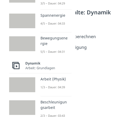
3/5 – Dauer: 04:29
Weitere Inhalte: Dynamik
Spannenergie
Beschleunigung
4/5 – Dauer: 04:33
Beschleunigung
Dauer: 03:32
Beschleunigung berechnen
Bewegungsene
Dauer: 04:22
rgie
Winkelbeschleunigung
5/5 – Dauer: 04:31
Dauer: 04:59
Dynamik
Arbeit: Grundlagen
Arbeit (Physik)
1/3 – Dauer: 04:39
Beschleunigun
gsarbeit
2/3 – Dauer: 03:43