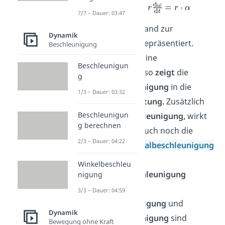
7/7 – Dauer: 03:47
wobei r den Abstand zur
Dynamik
Rotationsachse repräsentiert.
Beschleunigung
Betrachtet man eine
Beschleunigun
Kreisbewegung,
so
zeigt
die
g
Winkelbeschleunigung
in die
1/3 – Dauer: 03:32
tangentiale Richtung.
Zusätzlich
Beschleunigun
zur
Winkelbeschleunigung,
wirkt
g berechnen
auf den Körper auch noch die
2/3 – Dauer: 04:22
sogenannte
Radialbeschleunigung
,
oder auch
Winkelbeschleu
Zentripetalbeschleunigung
nigung
genannt. Die
3/3 – Dauer: 04:59
Radialbeschleunigung
und
Dynamik
Winkelbeschleunigung
sind
Bewegung ohne Kraft