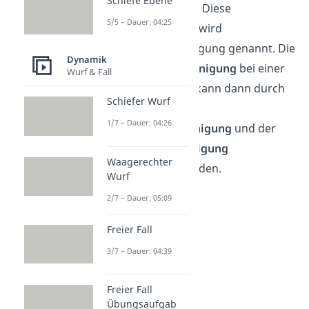
Schiefe Ebene
hin beschleunigt. Diese
5/5 – Dauer: 04:25
Beschleunigung
wird
Radialbeschleunigung genannt. Die
Dynamik
Gesamtbeschleunigung
bei einer
Wurf & Fall
Kreisbewegung
kann dann durch
Schiefer Wurf
die
Summe
der
1/7 – Dauer: 04:26
Winkelbeschleunigung
und der
Radialbeschleunigung
Waagerechter
ausgedrückt werden.
Wurf
2/7 – Dauer: 05:09
Freier Fall
3/7 – Dauer: 04:39
Freier Fall
Übungsaufgab