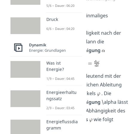
5/6 – Dauer: 06:20
Durch weiteres einmaliges
Druck
Ableiten
der
6/6 – Dauer: 04:20
Winkelgeschwindigkeit nach der
Zeit, erhält man dann die
Dynamik
Winkelbeschleunigung
Energie: Grundlagen
Was ist
Energie?
Dies ist gleichbedeutend mit der
1/9 – Dauer: 04:45
zweimaligen zeitlichen Ableitung
Energieerhaltu
des Rotationswinkels
. Die
ngssatz
Winkelbeschleunigung
\alpha lässt
2/9 – Dauer: 03:45
sich also auch in Abhängigkeit des
Rotationswinkels
wie folgt
Energieflussdia
ausdrücken
gramm