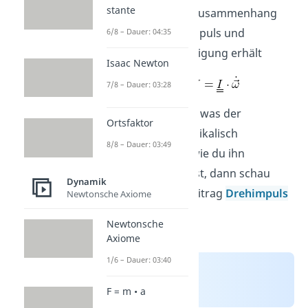
stante
man folgenden Zusammenhang
zwischen Drehimpuls und
6/8 – Dauer: 04:35
Winkelbeschleunigung erhält
Isaac Newton
7/8 – Dauer: 03:28
Interessiert dich, was der
Ortsfaktor
Drehimpuls
physikalisch
8/8 – Dauer: 03:49
beschreibt und wie du ihn
berechnen kannst, dann schau
Dynamik
unseren extra Beitrag
Drehimpuls
Newtonsche Axiome
dazu an.
Newtonsche
Axiome
1/6 – Dauer: 03:40
F = m • a