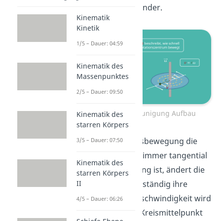
senkrecht zueinander.
Kinematik
Kinetik
1/5 – Dauer: 04:59
Kinematik des
Massenpunktes
2/5 – Dauer: 09:50
Winkelbeschleunigung Aufbau
Kinematik des
starren Körpers
Da bei einer Kreisbewegung die
3/5 – Dauer: 07:50
Geschwindigkeit immer tangential
Kinematik des
zur Kreisbewegung ist, ändert die
starren Körpers
II
Geschwindigkeit ständig ihre
Richtung. Die Geschwindigkeit wird
4/5 – Dauer: 06:26
andauernd zum Kreismittelpunkt