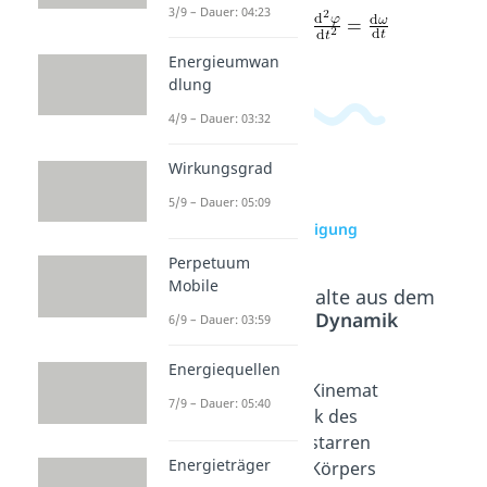
3/9 – Dauer: 04:23
Energieumwan
dlung
4/9 – Dauer: 03:32
Wirkungsgrad
5/9 – Dauer: 05:09
zur Videoseite:
Winkelbeschleunigung
Perpetuum
Mobile
Beliebte Inhalte aus dem
Bereich
Dynamik
6/9 – Dauer: 03:59
Energiequellen
Kinemat
Kinemat
Kinemat
7/9 – Dauer: 05:40
ik
ik des
ik des
Kinetik
Massen
starren
Energieträger
Dauer:
punktes
Körpers
04:59