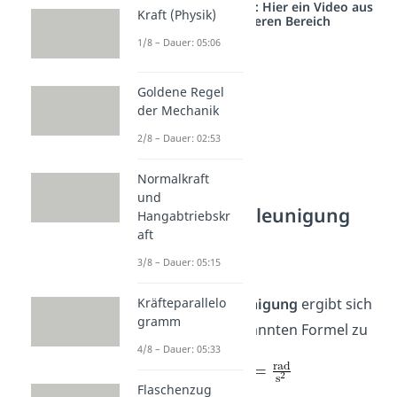
Studyflix vernetzt: Hier ein Video aus
Kraft (Physik)
einem anderen Bereich
1/8 – Dauer: 05:06
Goldene Regel
der Mechanik
2/8 – Dauer: 02:53
Normalkraft
und
Winkelbeschleunigung
Hangabtriebskr
Einheit
aft
3/8 – Dauer: 05:15
Die Einheit der
Kräfteparallelo
Winkelbeschleunigung
ergibt sich
gramm
aus der letztgenannten Formel zu
4/8 – Dauer: 05:33
Flaschenzug