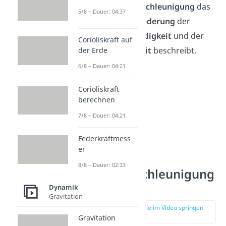
da die
Winkelbeschleunigung
das
5/8 – Dauer: 04:37
Verhältnis der
Änderung
der
Winkelgeschwindigkeit
und der
Corioliskraft auf
Änderung
der
Zeit
beschreibt.
der Erde
6/8 – Dauer: 04:21
Corioliskraft
berechnen
7/8 – Dauer: 04:21
Federkraftmess
er
8/8 – Dauer: 02:33
Winkelbeschleunigung
berechnen
Dynamik
Gravitation
zur Stelle im Video springen
(03:47)
Gravitation