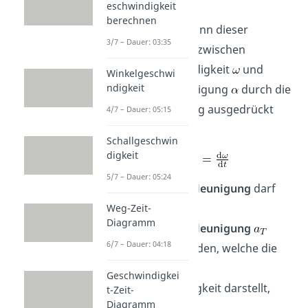
eschwindigkeit
Zeit ist.
berechnen
Mathematisch kann dieser
3/7 – Dauer: 03:35
Zusammenhang zwischen
Winkelgeschwindigkeit
und
Winkelgeschwi
ndigkeit
Winkelbeschleunigung
durch die
zeitliche Ableitung ausgedrückt
4/7 – Dauer: 05:15
werden.
Schallgeschwin
digkeit
5/7 – Dauer: 05:24
Die
Winkelbeschleunigung
darf
nicht mit der
Weg-Zeit-
Diagramm
Tangentialbeschleunigung
6/7 – Dauer: 04:18
verwechselt
werden, welche die
Ableitung der
Geschwindigkei
Bahngeschwindigkeit darstellt,
t-Zeit-
Diagramm