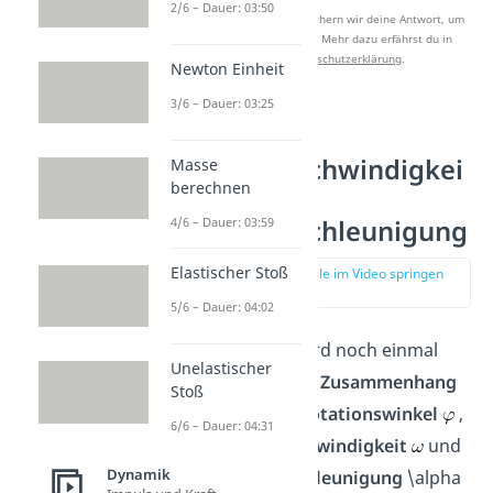
2/6 – Dauer: 03:50
Nach Beantwortung speichern wir deine Antwort, um
Studyflix zu verbessern. Mehr dazu erfährst du in
unserer
Datenschutzerklärung
.
Newton Einheit
3/6 – Dauer: 03:25
Winkel,
Winkelgeschwindigkei
Masse
berechnen
t und
Winkelbeschleunigung
4/6 – Dauer: 03:59
Elastischer Stoß
zur Stelle im Video springen
(02:03)
5/6 – Dauer: 04:02
Im Folgenden wird noch einmal
Unelastischer
übersichtlich der
Zusammenhang
Stoß
zwischen dem
Rotationswinkel
,
6/6 – Dauer: 04:31
der
Winkelgeschwindigkeit
und
Dynamik
der
Winkelbeschleunigung
\alpha