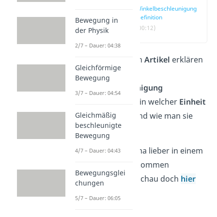
Winkelbeschleunigung
Definition
Bewegung in
(00:12)
der Physik
2/7 – Dauer: 04:38
In dem folgenden
Artikel
erklären
Gleichförmige
wir dir wie sich
Bewegung
Winkelbeschleunigung
3/7 – Dauer: 04:54
zusammensetzt, in welcher
Einheit
Gleichmäßig
man sie angibt und wie man sie
beschleunigte
berechnet.
Bewegung
Falls du das Thema lieber in einem
4/7 – Dauer: 04:43
Video
erklärt bekommen
Bewegungsglei
möchtest, dann schau doch
hier
chungen
mal rein.
5/7 – Dauer: 06:05