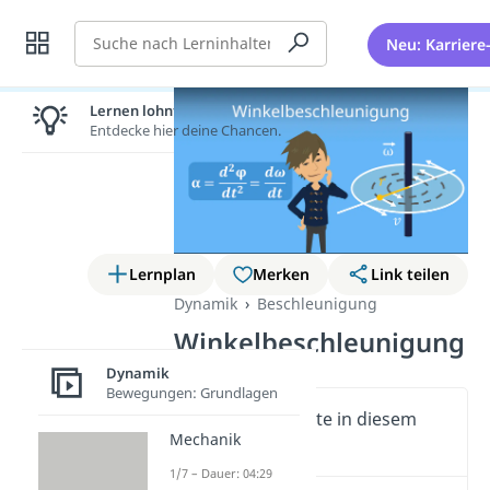
Suche
Neu: Karriere
Lernen lohnt sich!
Entdecke hier deine Chancen.
Lernplan
Merken
Link teilen
Dynamik
Beschleunigung
Winkelbeschleunigung
Dynamik
Bewegungen: Grundlagen
Wichtige Inhalte in diesem
Mechanik
Video
1/7 – Dauer: 04:29