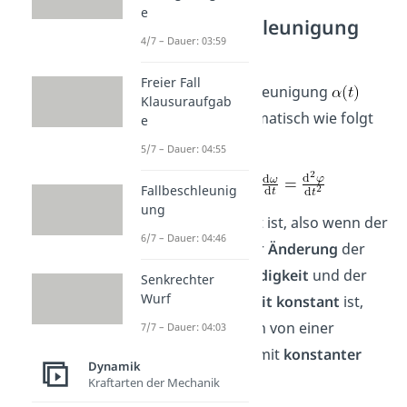
e
Winkelbeschleunigung
4/7 – Dauer: 03:59
Formel
Freier Fall
Die Winkelbeschleunigung
Klausuraufgab
lässt sich mathematisch wie folgt
e
ausdrücken.
5/7 – Dauer: 04:55
Fallbeschleunig
ung
Wenn
konstant ist, also wenn der
6/7 – Dauer: 04:46
Quotient
aus der
Änderung
der
Winkelgeschwindigkeit
und der
Senkrechter
Wurf
Änderung
der
Zeit konstant
ist,
dann spricht man von einer
7/7 – Dauer: 04:03
Kreisbewegung
mit
konstanter
Dynamik
Beschleunigung.
Kraftarten der Mechanik