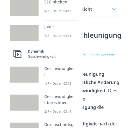
SI Einheiten
Inhaltsübersicht
6/7 – Dauer: 04:47
Joule
Winkelbeschleunigung
7/7 – Dauer: 03:41
Definition
Dynamik
zur Stelle im Video springen
Geschwindigkeit
(00:12)
Geschwindigkei
Die
Winkelbeschleunigung
t
beschreibt die
zeitliche Änderung
1/7 – Dauer: 03:12
der
Winkelgeschwindigkeit.
Dies
Geschwindigkei
bedeutet, dass die
t berechnen
Winkelbeschleunigung
die
2/7 – Dauer: 03:49
Ableitung
der
Winkelgeschwindigkeit
nach der
Durchschnittsg