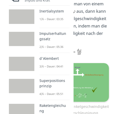
Impuls und Kraft
dargestellt. Geht man von einem
Rotationswinkel
aus, dann kann
Inertialsystem
daraus die Winkelgeschwindigkeit
1/6 – Dauer: 03:35
berechnet werden, indem man die
Winkelgeschwindigkeit nach der
Impulserhaltun
gssatz
Zeit
ableitet
2/6 – Dauer: 05:36
d'Alembert
3/6 – Dauer: 04:41
Superpositions
prinzip
4/6 – Dauer: 05:51
Raketengleichu
Zusammenhang Winkelgeschwindigkeit
ng
und Winkelbeschleunigung