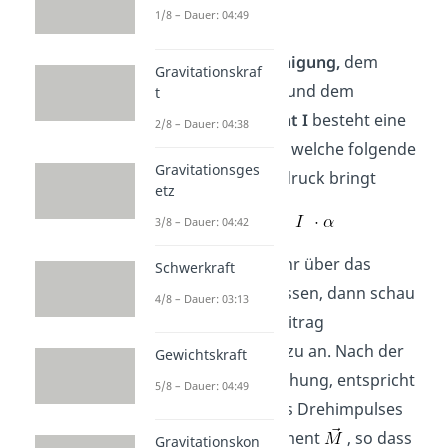
1/8 – Dauer: 04:49
Zwischen der
Winkelbeschleunigung,
dem
Gravitationskraf
Drehmoment
M
und dem
t
Trägheitsmoment
I
besteht eine
2/8 – Dauer: 04:38
enge
Beziehung,
welche folgende
Gravitationsges
Formel zum Ausdruck bringt
etz
3/8 – Dauer: 04:42
Möchtest du mehr über das
Schwerkraft
Drehmoment
wissen, dann schau
4/8 – Dauer: 03:13
unseren extra Beitrag
Drehmoment
dazu an. Nach der
Gewichtskraft
Eulersche’n Gleichung, entspricht
5/8 – Dauer: 04:49
die Änderung des Drehimpulses
gerade dem Moment
, so dass
Gravitationskon