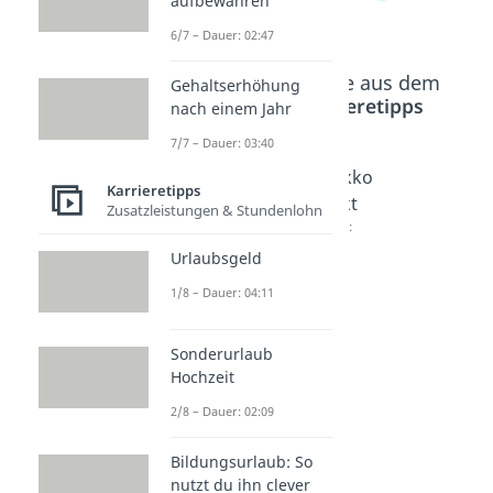
aufbewahren
6/7 – Dauer: 02:47
Beliebte Inhalte aus dem
Gehaltserhöhung
Bereich
Karrieretipps
nach einem Jahr
7/7 – Dauer: 03:40
Mimik
Körpers
Blickko
Karrieretipps
und
prache
ntakt
Zusatzleistungen & Stundenlohn
Gestik
Dauer:
Dauer:
04:44
04:38
Dauer:
Urlaubsgeld
03:58
1/8 – Dauer: 04:11
Sonderurlaub
Hochzeit
2/8 – Dauer: 02:09
Bildungsurlaub: So
nutzt du ihn clever