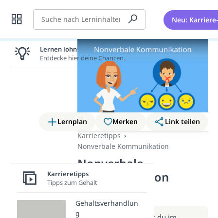
Suche
Neu: Karriere
Lernen lohnt sich!
Entdecke hier deine Chancen.
Lernplan
Merken
Link teilen
Karrieretipps
Nonverbale Kommunikation
Nonverbale
Karrieretipps
Kommunikation
Tipps zum Gehalt
(Video)
Gehaltsverhandlun
g
Weitere Infos erhältst du im