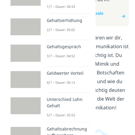
Beitrag zum Video
1/7 – Dauer: 04:33
zum Beitrag: Nonverbale
Kommunikation
Gehaltserhöhung
2/7 – Dauer: 05:02
In diesem Video erklären wir dir,
was nonverbale Kommunikation ist
Gehaltsgespräch
und warum sie so wichtig ist. Du
3/7 – Dauer: 04:52
erfährst, wie Gestik, Mimik und
Körperhaltung deine Botschaften
Geldwerter Vorteil
beeinflussen können und wie du
4/7 – Dauer: 05:13
nonverbale Signale richtig deuten
kannst. Tauche ein in die Welt der
Unterschied Lohn
Gehalt
nonverbalen Kommunikation!
5/7 – Dauer: 02:53
Gehaltsabrechnung