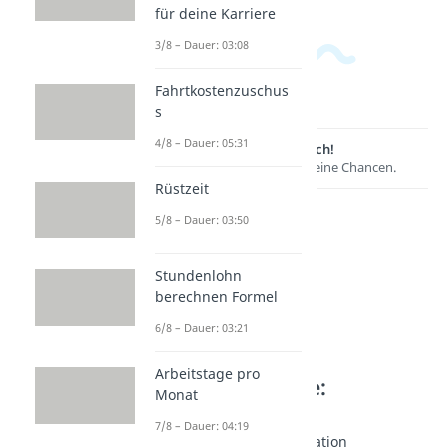
für deine Karriere
3/8 – Dauer: 03:08
Fahrtkostenzuschus
s
4/8 – Dauer: 05:31
Lernen lohnt sich!
Entdecke hier deine Chancen.
Rüstzeit
5/8 – Dauer: 03:50
Stundenlohn
berechnen Formel
6/8 – Dauer: 03:21
Arbeitstage pro
Weitere Inhalte:
Monat
Karrieretipps
7/8 – Dauer: 04:19
Nonverbale Kommunikation