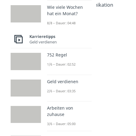
Nonverbale Kommunikation
Wie viele Wochen
Dauer: 04:19
hat ein Monat?
Mimik und Gestik
8/8 – Dauer: 04:48
Dauer: 03:58
Körpersprache
Karrieretipps
Dauer: 04:44
Blickkontakt
Geld verdienen
Dauer: 04:38
752 Regel
1/6 – Dauer: 02:52
Geld verdienen
2/6 – Dauer: 03:35
Arbeiten von
zuhause
3/6 – Dauer: 05:00