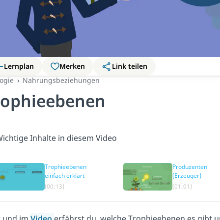
Lernplan
Merken
Link teilen
ogie
Nahrungsbeziehungen
rophieebenen
ichtige Inhalte in diesem Video
Trophieebenen
Produzenten
einfach erklärt
(Erzeuger)
(00:13)
(01:01)
r und im
Video
erfährst du, welche Trophieebenen es gibt