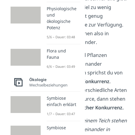
Es steht zum Beispiel zu wenig
Physiologische
und
Nahrung oder nicht genug
ökologische
Lebensraum für alle zur Verfügung.
Potenz
Die Lebewesen stehen also in
5/6 – Dauer: 03:48
Konkurrenz
zueinander.
Flora und
Wenn die Tiere und Pflanzen
Fauna
derselben Art miteinander
6/6 – Dauer: 03:49
konkurrieren, dann sprichst du von
Ökologie
intraspezifischer Konkurrenz
.
Wechselbeziehungen
Kämpfen zwei unterschiedliche Arten
Symbiose
um dieselbe Ressource, dann stehen
einfach erklärt
sie in
interspezifischer Konkurrenz.
1/7 – Dauer: 03:47
Die Stockenten in einem Teich stehen
Symbiose
zum Beispiel untereinander in