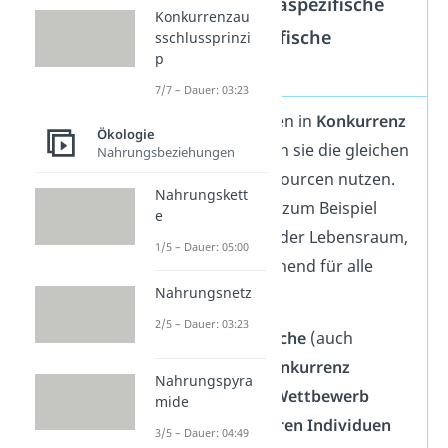
Definition intraspezifische
Konkurrenzau
und interspezifische
sschlussprinzi
p
Konkurrenz
7/7 – Dauer: 03:23
Lebewesen stehen in
Konkurrenz
Ökologie
zueinander, wenn sie die gleichen
Nahrungsbeziehungen
begrenzten Ressourcen nutzen.
Nahrungskett
Ressourcen sind zum Beispiel
e
Nahrung, Licht oder Lebensraum,
1/5 – Dauer: 05:00
die nicht ausreichend für alle
Nahrungsnetz
verfügbar sind.
2/5 – Dauer: 03:23
Die
intraspezifische
(auch
innerartliche)
Konkurrenz
Nahrungspyra
bezeichnet den
Wettbewerb
mide
zwischen
mehreren Individuen
3/5 – Dauer: 04:49