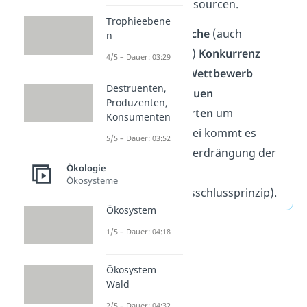
einer Art
um Ressourcen.
Trophieebene
Die
interspezifische
(auch
n
zwischenartliche)
Konkurrenz
4/5 – Dauer: 03:29
bezeichnet den
Wettbewerb
Destruenten,
zwischen
Individuen
Produzenten,
verschiedener Arten
um
Konsumenten
Ressourcen. Dabei kommt es
5/5 – Dauer: 03:52
häufig zu einer Verdrängung der
Ökologie
schwächeren Art
Ökosysteme
(=Konkurrenzausschlussprinzip).
Ökosystem
1/5 – Dauer: 04:18
Ökosystem
Wald
2/5 – Dauer: 04:32