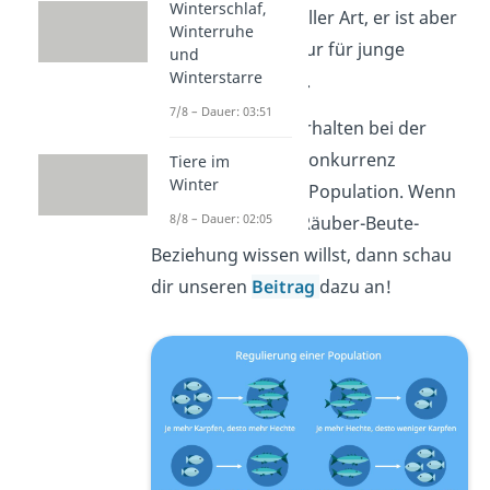
Winterschlaf,
frisst zwar Fische aller Art, er ist aber
Winterruhe
wenn überhaupt nur für junge
und
Winterstarre
Karpfen gefährlich.
7/8 – Dauer: 03:51
Das Konkurrenzverhalten bei der
intraspezifischen Konkurrenz
Tiere im
Winter
reguliert
also eine Population. Wenn
8/8 – Dauer: 02:05
du mehr über die Räuber-Beute-
Beziehung wissen willst, dann schau
dir unseren
Beitrag
dazu an!