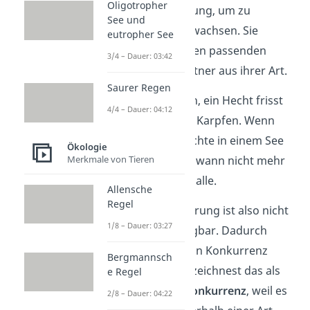
Oligotropher
und dieselbe Nahrung, um zu
See und
überleben und zu wachsen. Sie
eutropher See
brauchen auch einen passenden
3/4 – Dauer: 03:42
Fortpflanzungspartner aus ihrer Art.
Saurer Regen
Nehmen wir mal an, ein Hecht frisst
4/4 – Dauer: 04:12
zum Beispiel junge Karpfen. Wenn
aber ganz viele Hechte in einem See
Ökologie
sind, gibt es irgendwann nicht mehr
Merkmale von Tieren
genug Karpfen für alle.
Allensche
Regel
Die Ressource Nahrung ist also nicht
1/8 – Dauer: 03:27
ausreichend verfügbar. Dadurch
stehen die Hechte in Konkurrenz
Bergmannsch
zueinander. Du bezeichnest das als
e Regel
intraspezifische Konkurrenz
, weil es
2/8 – Dauer: 04:22