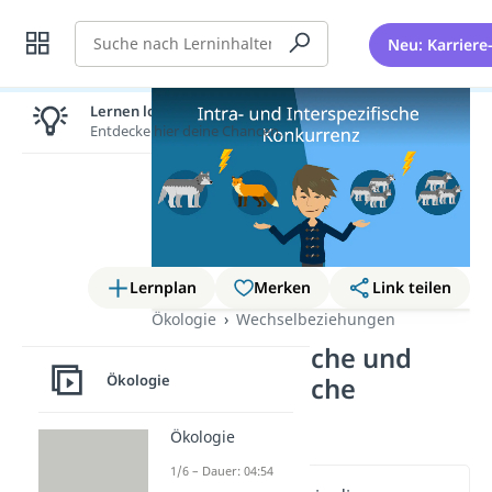
Suche
Neu: Karriere
Lernen lohnt sich!
Entdecke hier deine Chancen.
Lernplan
Merken
Link teilen
Ökologie
Wechselbeziehungen
Intraspezifische und
Ökologie
Interspezifische
Konkurrenz
Ökologie
1/6 – Dauer: 04:54