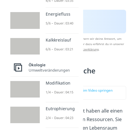
4/6 – Dauer: 03:35
Energiefluss
5/6 – Dauer: 03:40
Nach Beantwortung speichern wir deine Antwort, um
Kalkkreislauf
Studyflix zu verbessern. Mehr dazu erfährst du in unserer
6/6 – Dauer: 03:21
Datenschutzerklärung
.
Ökologie
Intraspezifische
Umweltveränderungen
Konkurrenz
Modifikation
zur Stelle im Video springen
1/4 – Dauer: 04:15
(01:18)
Eutrophierung
Individuen einer Art haben alle einen
2/4 – Dauer: 04:23
ähnlichen Bedarf an Ressourcen. Sie
benötigen denselben Lebensraum