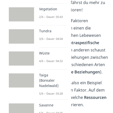
In diesem
Video
erfährst du mehr zu
Vegetation
den biotischen Faktoren!
2/6 – Dauer: 05:43
Bei den biotischen Faktoren
betrachtest du zum einen die
Tundra
Beziehungen zwischen Lebewesen
3/6 – Dauer: 04:04
der gleichen Art (
intraspezifische
Beziehungen
). Zum anderen schaust
Wüste
du dir auch die Beziehungen zwischen
4/6 – Dauer: 04:32
Lebewesen von verschiedenen Arten
an (
interspezifische Beziehungen
).
Taiga
(Borealer
Die Konkurrenz ist also ein Beispiel
Nadelwald)
für einen biotischen Faktor. Auf dem
5/6 – Dauer: 03:28
Bild siehst du, um welche
Ressourcen
Lebewesen konkurrieren.
Savanne
6/6 – Dauer: 04:25