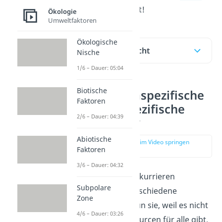
für dich vorbereitet!
Ökologie
Umweltfaktoren
Ökologische
Inhaltsübersicht
Nische
1/6 – Dauer: 05:04
Biotische
Was ist intraspezifische
Faktoren
und interspezifische
2/6 – Dauer: 04:39
Konkurrenz?
Abiotische
zur Stelle im Video springen
Faktoren
(00:19)
3/6 – Dauer: 04:32
In der Biologie konkurrieren
Subpolare
Lebewesen um verschiedene
Zone
Ressourcen. Das tun sie, weil es nicht
4/6 – Dauer: 03:26
ausreichend Ressourcen für alle gibt.