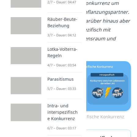
2/7 – Dauer: 04:47
intraspezifischer Konkurrenz um
Nahrung und Fortpflanzungspartner.
Räuber-Beute-
Sie konkurrieren darüber hinaus aber
Beziehung
auch noch interspezifisch mit
3/7 – Dauer: 04:12
Schwänen um Lebensraum und
Nahrung.
Lotka-Volterra-
Regeln
4/7 – Dauer: 03:54
Parasitismus
5/7 – Dauer: 03:33
Intra- und
interspezifisch
Intra- & Interspezifische Konkurrenz
e Konkurrenz
6/7 – Dauer: 03:17