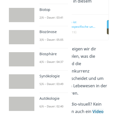
Wichtige Inhalte in diesem
Video
Biotop
2/6 – Dauer: 03:41
Was ist
intraspezifische und
interspezifische
Biozönose
(00:19)
Konkurrenz?
3/6 – Dauer: 05:05
In diesem Beitrag zeigen wir dir
Biosphäre
anhand von Beispielen, was die
4/6 – Dauer: 04:37
intraspezifische und die
interspezifische Konkurrenz
Synökologie
voneinander unterscheidet und um
5/6 – Dauer: 03:49
welche Ressourcen Lebewesen in der
Biologie konkurrieren.
Autökologie
Du lernst lieber audio-visuell? Kein
6/6 – Dauer: 02:40
Problem! Wir haben auch ein
Video