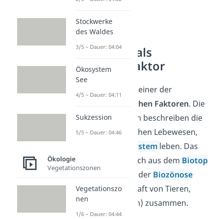
Stockwerke
des Waldes
3/5 – Dauer: 04:04
Konkurrenz als
biotischer Faktor
Ökosystem
See
Die Konkurrenz ist einer der
4/5 – Dauer: 04:11
wichtigsten
biotischen Faktoren
. Die
Sukzession
biotischen Faktoren beschreiben die
Beziehungen zwischen Lebewesen,
5/5 – Dauer: 04:46
die in einem
Ökosystem
leben. Das
Ökologie
Ökosystem setzt sich aus dem
Biotop
Vegetationszonen
(Lebensraum) und der
Biozönose
(Lebensgemeinschaft
von Tieren,
Vegetationszo
nen
Pflanzen und Pilzen) z
usammen.
1/6 – Dauer: 04:44