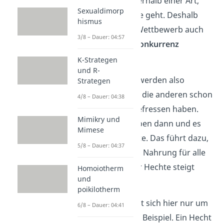
um Individuen innerhalb einer Art,
Sexualdimorp
also nur um Hechte geht. Deshalb
hismus
kannst du diesen Wettbewerb auch
3/8 – Dauer: 04:57
als
innerartliche Konkurrenz
bezeichnen.
K-Strategen
und R-
Einige der Hechte werden also
Strategen
benachteiligt
, weil die anderen schon
4/8 – Dauer: 04:38
alle Karpfen weggefressen haben.
Mimikry und
Manche Tiere sterben dann und es
Mimese
gibt weniger Hechte. Das führt dazu,
5/8 – Dauer: 04:37
dass wieder genug Nahrung für alle
da und die Zahl der Hechte steigt
Homoiotherm
und
erneut an.
poikilotherm
Beachte:
Es handelt sich hier nur um
6/8 – Dauer: 04:41
ein hypothetisches Beispiel. Ein Hecht