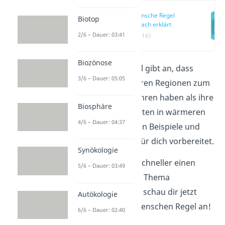
Allensche Regel
Biotop
einfach erklärt
2/6 – Dauer: 03:41
(00:16)
Biozönose
Die Allensche Regel gibt an, dass
3/6 – Dauer: 05:05
Säugetiere in kälteren Regionen zum
Beispiel kleinere Ohren haben als ihre
Biosphäre
nah verwandten Arten in wärmeren
4/6 – Dauer: 04:37
Gebieten. Wir haben Beispiele und
eine Begründung für dich vorbereitet.
Synökologie
Willst du dir noch schneller einen
5/6 – Dauer: 03:49
Überblick über das Thema
verschaffen? Dann schau dir jetzt
Autökologie
unser
Video
zur Allenschen Regel an!
6/6 – Dauer: 02:40