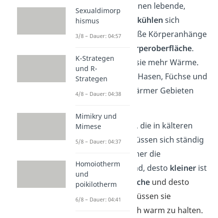
In wärmeren Regionen lebende,
Sexualdimorp
gleichwarme Tiere
kühlen
sich
hismus
andauernd ab. Große Körperanhänge
3/8 – Dauer: 04:57
vergrößern
die
Körperoberfläche
.
K-Strategen
Dadurch verlieren sie mehr Wärme.
und R-
Deshalb haben die Hasen, Füchse und
Strategen
Elefanten in den wärmer Gebieten
4/8 – Dauer: 04:38
große Ohren.
Mimikry und
Gleichwarme Tiere, die in kälteren
Mimese
Regionen leben, müssen sich ständig
5/8 – Dauer: 04:37
aufwärmen
. Je kleiner die
Homoiotherm
Körperanhänge sind, desto
kleiner
ist
und
ihre
Körperoberfläche
und desto
poikilotherm
weniger Energie müssen sie
6/8 – Dauer: 04:41
aufwenden, um sich warm zu halten
.