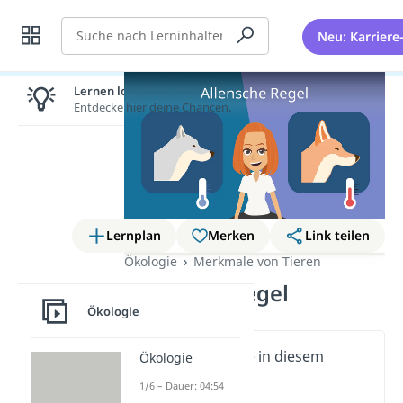
Suche
Neu: Karriere
Lernen lohnt sich!
Entdecke hier deine Chancen.
Lernplan
Merken
Link teilen
Ökologie
Merkmale von Tieren
Allensche Regel
Ökologie
Wichtige Inhalte in diesem
Ökologie
Video
1/6 – Dauer: 04:54