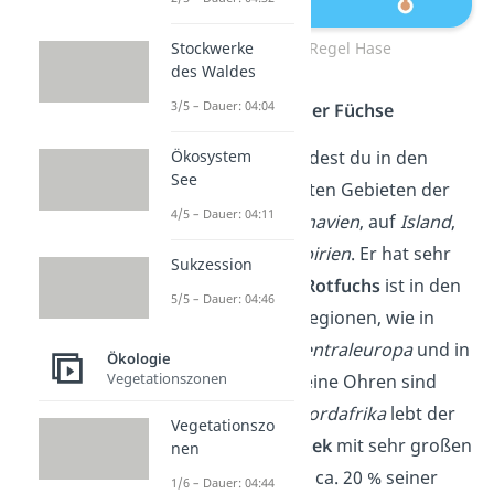
Stockwerke
Allensche Regel Hase
des Waldes
3/5 – Dauer: 04:04
Ohren und Beine der Füchse
Ökosystem
Den
Polarfuchs
findest du in den
See
nördlichen und kalten Gebieten der
4/5 – Dauer: 04:11
Erde wie in
Skandinavien
, auf
Island
,
in
Alaska
und in
Sibirien
. Er hat sehr
Sukzession
kleine Ohren. Der
Rotfuchs
ist in den
5/5 – Dauer: 04:46
etwas wärmeren Regionen, wie in
Nordamerika
, in
Zentraleuropa
und in
Ökologie
Vegetationszonen
Asien
verbreitet. Seine Ohren sind
etwas größer. In
Nordafrika
lebt der
Vegetationszo
Wüstenfuchs/Fennek
mit sehr großen
nen
Ohren. Sie machen ca. 20 % seiner
1/6 – Dauer: 04:44