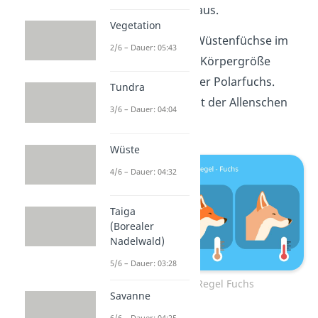
Körperoberfläche aus.
Vegetation
Außerdem haben Wüstenfüchse im
2/6 – Dauer: 05:43
Verhältnis zu ihrer Körpergröße
längere Beine als der Polarfuchs.
Tundra
Auch das entspricht der Allenschen
3/6 – Dauer: 04:04
Regel.
Wüste
4/6 – Dauer: 04:32
Taiga
(Borealer
Nadelwald)
5/6 – Dauer: 03:28
Allensche Regel Fuchs
Savanne
6/6 – Dauer: 04:25