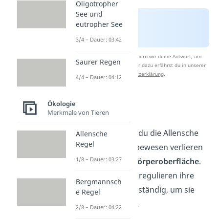
Oligotropher
See und
eutropher See
3/4 – Dauer: 03:42
Nach Beantwortung speichern wir deine Antwort, um
Saurer Regen
Studyflix zu verbessern. Mehr dazu erfährst du in unserer
Datenschutzerklärung
.
4/4 – Dauer: 04:12
Ökologie
Begründung
Merkmale von Tieren
Begründen kannst du die Allensche
Allensche
Regel
Regel wie folgt: Lebewesen verlieren
1/8 – Dauer: 03:27
Wärme über ihre
Körperoberfläche
.
Gleichwarme Tiere regulieren ihre
Bergmannsch
Körpertemperatur ständig, um sie
e Regel
konstant zu halten.
2/8 – Dauer: 04:22