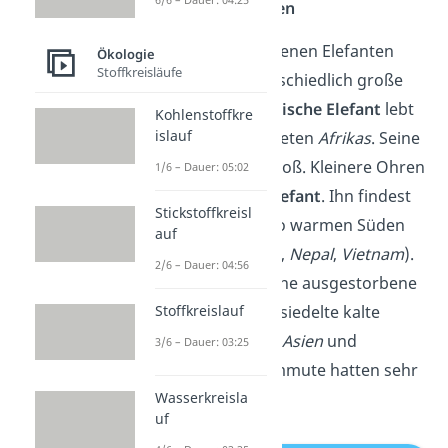
Ohren der Elefanten
Auch die verschiedenen Elefanten
Ökologie
Stoffkreisläufe
Arten haben unterschiedlich große
Ohren. Der
afrikanische Elefant
lebt
Kohlenstoffkre
islauf
in den heißen Gebieten
Afrikas
. Seine
Ohren sind sehr groß. Kleinere Ohren
1/6 – Dauer: 05:02
hat der
indische Elefant
. Ihn findest
Stickstoffkreisl
du im nicht ganz so warmen Süden
auf
Asiens (Bsp.
Indien
,
Nepal
,
Vietnam
).
2/6 – Dauer: 04:56
Das
Mammut
— eine ausgestorbene
Stoffkreislauf
Elefanten Art — besiedelte kalte
Gebiete in
Europa
,
Asien
und
3/6 – Dauer: 03:25
Nordamerika
. Mammute hatten sehr
Wasserkreisla
kleine Ohren.
uf