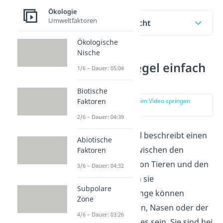
Ökologie
Umweltfaktoren
Inhaltsübersicht
Ökologische
Nische
Allensche
Regel einfach
1/6 – Dauer: 05:04
erklärt
Biotische
Faktoren
zur Stelle im Video springen
(00:16)
2/6 – Dauer: 04:39
Die Allensche Regel beschreibt einen
Abiotische
Zusammenhang zwischen den
Faktoren
Körperanhängen von Tieren und den
3/6 – Dauer: 04:32
Regionen, in denen sie
Subpolare
leben. Körperanhänge können
Zone
Extremitäten, Ohren, Nasen oder der
4/6 – Dauer: 03:26
Schwanz eines Tieres sein. Sie sind bei