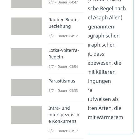
2/7 – Dauer: 04:47
Regel oder Allen’sche Regel nach
dem Zoologen Joel Asaph Allen)
Räuber-Beute-
gehört zu den sogenannten
Beziehung
Klimaregeln / ökographischen
3/7 – Dauer: 04:12
Regeln / tiergeographischen
Lotka-Volterra-
Regeln. Sie besagt, dass
Regeln
homoiotherme Lebewesen, die
4/7 – Dauer: 03:54
sich in Gebieten mit kälteren
klimatischen Bedingungen
Parasitismus
aufhalten, kleinere
5/7 – Dauer: 03:33
Körperanhänge aufweisen als
ihre nah verwandten Arten, die
Intra- und
interspezifisch
sich in Regionen mit wärmerem
e Konkurrenz
Klima aufhalten.
6/7 – Dauer: 03:17