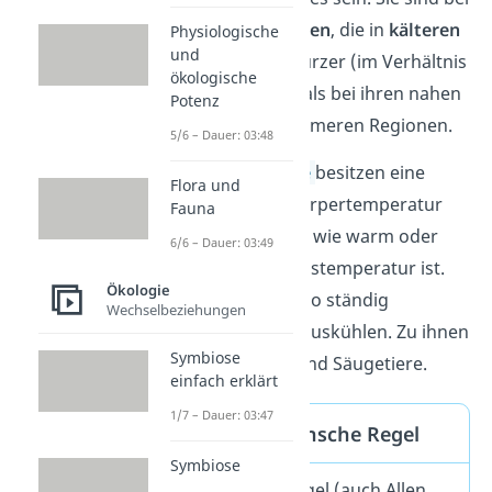
gleichwarmen Tieren
, die in
kälteren
Physiologische
und
Regionen
leben, kürzer (im Verhältnis
ökologische
zur Körpergröße) als bei ihren nahen
Potenz
Verwandten in wärmeren Regionen.
5/6 – Dauer: 03:48
Gleichwarme Tiere
besitzen eine
Flora und
gleichbleibende Körpertemperatur
Fauna
unabhängig davon wie warm oder
6/6 – Dauer: 03:49
kalt die Umgebungstemperatur ist.
Ökologie
Sie müssen sich also ständig
Wechselbeziehungen
warmhalten oder auskühlen. Zu ihnen
Symbiose
zählen alle Vögel und Säugetiere.
einfach erklärt
1/7 – Dauer: 03:47
Definition Allensche Regel
Symbiose
Die Allensche Regel (auch Allen