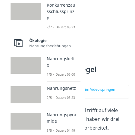
Konkurrenzau
sschlussprinzi
p
7/7 – Dauer: 03:23
Ökologie
Nahrungsbeziehungen
Nahrungskett
e
Allensche Regel
1/5 – Dauer: 05:00
Beispiele
Nahrungsnetz
zur Stelle im Video springen
(01:04)
2/5 – Dauer: 03:23
Die Allensche Regel trifft auf viele
Nahrungspyra
Säugetiere zu. Hier haben wir drei
mide
Beispiele für dich vorbereitet.
3/5 – Dauer: 04:49