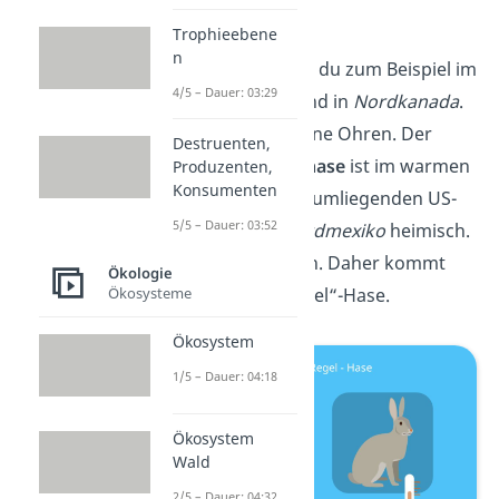
Ohren bei Hasen
Trophieebene
n
Polarhasen
findest du zum Beispiel im
4/5 – Dauer: 03:29
kalten
Grönland
und in
Nordkanada
.
Sie haben sehr kleine Ohren. Der
Destruenten,
kalifornische Eselhase
ist im warmen
Produzenten,
Konsumenten
Kalifornien
, in den umliegenden US-
5/5 – Dauer: 03:52
Staaten und in
Nordmexiko
heimisch.
Er hat große Ohren. Daher kommt
Ökologie
Ökosysteme
auch der Name „Esel“-Hase.
Ökosystem
1/5 – Dauer: 04:18
Ökosystem
Wald
2/5 – Dauer: 04:32