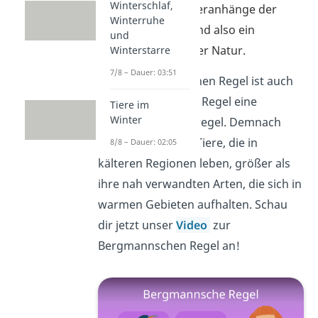
Winterschlaf,
Die kürzeren Körperanhänge der
Winterruhe
Tiere im Norden sind also ein
und
Energiespartrick der Natur.
Winterstarre
7/8 – Dauer: 03:51
Neben der Allenschen Regel ist auch
die Bergmannsche Regel eine
Tiere im
Winter
bedeutende Klimaregel. Demnach
sind gleichwarme Tiere, die in
8/8 – Dauer: 02:05
kälteren Regionen leben, größer als
ihre nah verwandten Arten, die sich in
warmen Gebieten aufhalten. Schau
dir jetzt unser
Video
zur
Bergmannschen Regel an!