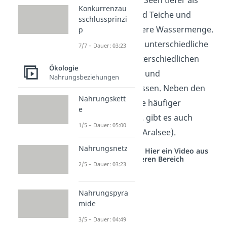
Grundsätzlich sind Seen tiefer als
Konkurrenzau
Tümpel, Weiher und Teiche und
sschlussprinzi
besitzen eine größere Wassermenge.
p
Dadurch haben sie unterschiedliche
7/7 – Dauer: 03:23
Zonen mit sehr unterschiedlichen
Ökologie
Temperatur-, Licht- und
Nahrungsbeziehungen
Nährstoffverhältnissen. Neben den
Nahrungskett
Süßwasserseen, die häufiger
e
betrachtet werden, gibt es auch
1/5 – Dauer: 05:00
Salzseen (Beispiel: Aralsee).
Nahrungsnetz
Studyflix vernetzt: Hier ein Video aus
einem anderen Bereich
2/5 – Dauer: 03:23
Nahrungspyra
mide
3/5 – Dauer: 04:49