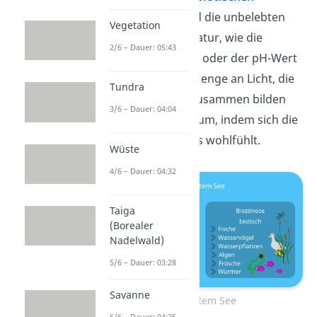
Faktoren
. Das sind die unbelebten
Vegetation
Bestandteile der Natur, wie die
2/6 – Dauer: 05:43
Wassertemperatur oder der pH-Wert
des Sees und die Menge an Licht, die
Tundra
auf den See fällt. Zusammen bilden
3/6 – Dauer: 04:04
sie einen Lebensraum, indem sich die
Biozönose des Sees wohlfühlt.
Wüste
4/6 – Dauer: 04:32
Taiga
(Borealer
Nadelwald)
5/6 – Dauer: 03:28
Savanne
Ökosystem See
6/6 – Dauer: 04:25