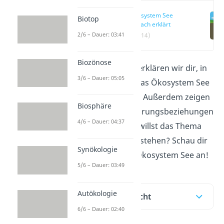
Ökosystem See
Biotop
einfach erklärt
2/6 – Dauer: 03:41
(00:14)
Biozönose
In diesem Beitrag erklären wir dir, in
3/6 – Dauer: 05:05
welche Zonen du das Ökosystem See
unterteilen kannst. Außerdem zeigen
Biosphäre
wir dir, welche Nahrungsbeziehungen
4/6 – Dauer: 04:37
es im See gibt. Du willst das Thema
noch einfacher verstehen? Schau dir
Synökologie
unser
Video
zum Ökosystem See an!
5/6 – Dauer: 03:49
Autökologie
Inhaltsübersicht
6/6 – Dauer: 02:40