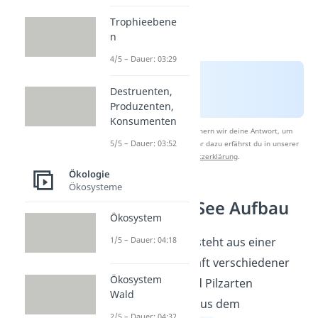
Trophieebene
n
4/5 – Dauer: 03:29
Destruenten,
Produzenten,
Konsumenten
Nach Beantwortung speichern wir deine Antwort, um
5/5 – Dauer: 03:52
Studyflix zu verbessern. Mehr dazu erfährst du in unserer
Datenschutzerklärung
.
Ökologie
Ökosysteme
Ökosystem See Aufbau
Ökosystem
1/5 – Dauer: 04:18
Ein
Ökosystem
besteht aus einer
Lebensgemeinschaft verschiedener
Ökosystem
Tier-, Pflanzen- und Pilzarten
Wald
(
Biozönose
) und aus dem
2/5 – Dauer: 04:32