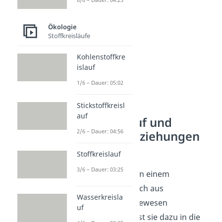
Ökologie
Stoffkreisläufe
Kohlenstoffkre
islauf
1/6 – Dauer: 05:02
Stickstoffkreisl
auf
Stoffkreislauf und
2/6 – Dauer: 04:56
Nahrungsbeziehungen
im See
Stoffkreislauf
3/6 – Dauer: 03:25
Der Stoffkreislauf in einem
Ökosystem setzt sich aus
Wasserkreisla
verschiedenen Lebewesen
uf
zusammen. Du teilst sie dazu in die