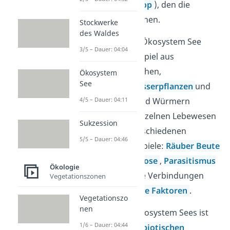
Lebensraum (
Biotop
), den die
Lebewesen bewohnen.
Stockwerke
des Waldes
Die
Biozönose
im Ökosystem See
3/5 – Dauer: 04:04
setzt sich zum Beispiel aus
verschiedenen Fischen,
Ökosystem
See
Wasservögeln,
Wasserpflanzen
und
4/5 – Dauer: 04:11
Algen, Fröschen und Würmern
zusammen. Die einzelnen Lebewesen
Sukzession
stehen allen in verschiedenen
5/5 – Dauer: 04:46
Beziehungen (Beispiele:
Räuber Beute
Beziehung
,
Symbiose
,
Parasitismus
Ökologie
) zueinander. Diese Verbindungen
Vegetationszonen
nennst du
biotische Faktoren
.
Vegetationszo
nen
Das
Biotop
des Ökosystem Sees ist
1/6 – Dauer: 04:44
geprägt von den
abiotischen