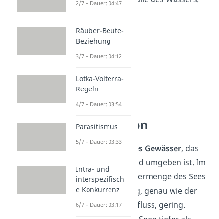
2/7 – Dauer: 04:47
Räuber-Beute-
Beziehung
3/7 – Dauer: 04:12
Lotka-Volterra-
Regeln
4/7 – Dauer: 03:54
See Definition
Parasitismus
5/7 – Dauer: 03:33
Ein See ist ein
stilles Gewässer
, das
vollständig von Land umgeben ist. Im
Intra- und
Vergleich zur Wassermenge des Sees
interspezifisch
e Konkurrenz
ist die Verdunstung, genau wie der
Zufluss und der Abfluss, gering.
6/7 – Dauer: 03:17