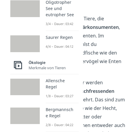
Oligotropher
Verfügung haben.
See und
eutropher See
Pflanzenfressende Tiere, die
3/4 – Dauer: 03:42
sogenannten
Primärkonsumenten
,
fressen die Produzenten. Im
Saurer Regen
Ökosystem See zählst du
4/4 – Dauer: 04:12
beispielsweise Friedfische wie den
Karpfen und Wasservögel wie Enten
Ökologie
Merkmale von Tieren
zu ihren.
Allensche
Die Pflanzenfresser werden
Regel
wiederum von
fleischfressenden
1/8 – Dauer: 03:27
Konsumenten
verzehrt. Das sind zum
Beispiel Raubfische wie der Hecht,
Bergmannsch
e Regel
Fischreiher, Fischotter oder
Fischadler. Sie können entweder auch
2/8 – Dauer: 04:22