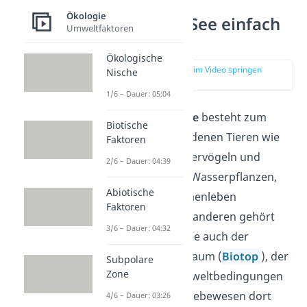
Ökologie
Ökosystem See einfach
Umweltfaktoren
erklärt
Ökologische
zur Stelle im Video springen
Nische
(00:14)
1/6 – Dauer: 05:04
Das
Ökosystem See
besteht zum
Biotische
einen aus verschiedenen Tieren wie
Faktoren
Fischen oder Wasservögeln und
2/6 – Dauer: 04:39
unterschiedlichen Wasserpflanzen,
Abiotische
die im See zusammenleben
Faktoren
(
Biozönose
). Zum anderen gehört
3/6 – Dauer: 04:32
zum Ökosystem See auch der
unbelebte Lebensraum (
Biotop
), der
Subpolare
Zone
die passenden Umweltbedingungen
schafft, damit die Lebewesen dort
4/6 – Dauer: 03:26