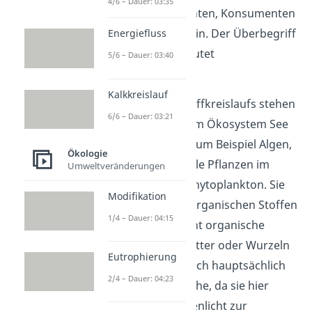
4/6 – Dauer: 03:35
Gruppen Produzenten, Konsumenten
und Destruenten ein. Der Überbegriff
Energiefluss
für die Gruppen lautet
5/6 – Dauer: 03:40
Trophieebenen
.
Kalkkreislauf
Am Anfang des Stoffkreislaufs stehen
6/6 – Dauer: 03:21
die
Produzenten
. Im Ökosystem See
gehören zu ihren zum Beispiel Algen,
Ökologie
Wasserpflanzen, alle Pflanzen im
Umweltveränderungen
Uferbereich und Phytoplankton. Sie
Modifikation
stellen alle aus anorganischen Stoffen
1/4 – Dauer: 04:15
und mit Sonnenlicht organische
Materialien wie Blätter oder Wurzeln
Eutrophierung
her. Sie befinden sich hauptsächlich
2/4 – Dauer: 04:23
an der Seeoberfläche, da sie hier
ausreichend Sonnenlicht zur