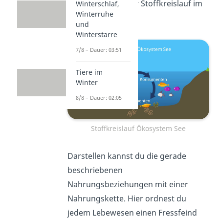
So schließt sich der Stoffkreislauf im
Winterschlaf,
Winterruhe
Ökosystem See.
und
Winterstarre
7/8 – Dauer: 03:51
Tiere im
Winter
8/8 – Dauer: 02:05
Stoffkreislauf Ökosystem See
Darstellen kannst du die gerade
beschriebenen
Nahrungsbeziehungen mit einer
Nahrungskette. Hier ordnest du
jedem Lebewesen einen Fressfeind