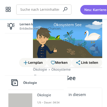
Suche
Neu: Karriere
Lernen lohnt sich!
Entdecke hier deine Chancen.
Lernplan
Merken
Link teilen
Ökologie
Ökosysteme
Ökosystem See
Ökologie
Wichtige Inhalte in diesem
Ökologie
Video
1/6 – Dauer: 04:54