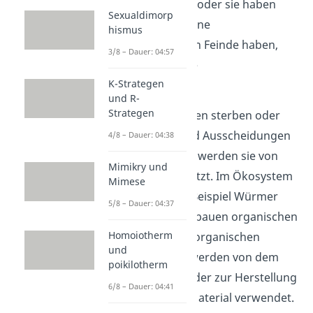
Fressfeinde haben oder sie haben
Sexualdimorp
keine. Wenn sie keine
hismus
ernstzunehmenden Feinde haben,
3/8 – Dauer: 04:57
dann nennst du sie
K-Strategen
Endkonsumenten
.
und R-
Strategen
Wenn die Lebewesen sterben oder
Abfallprodukte und Ausscheidungen
4/8 – Dauer: 04:38
produzieren, dann werden sie von
Mimikry und
Destruenten
zersetzt. Im Ökosystem
Mimese
See sind das zum Beispiel Würmer
5/8 – Dauer: 04:37
und Bakterien. Sie bauen organischen
Homoiotherm
Bestandteile zu anorganischen
und
Stoffen ab. Diese werden von dem
poikilotherm
Pflanzen dann wieder zur Herstellung
6/8 – Dauer: 04:41
von organischen Material verwendet.