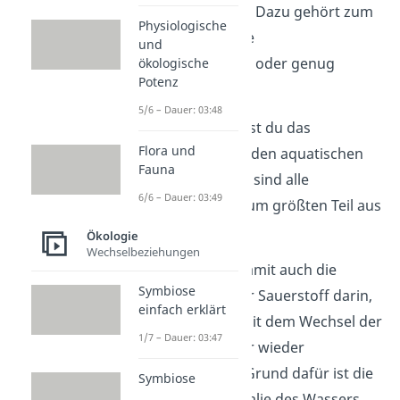
überleben können. Dazu gehört zum
Physiologische
Beispiel die richtige
und
Wassertemperatur oder genug
ökologische
Potenz
Sonnenlicht.
5/6 – Dauer: 03:48
Grundsätzlich zählst du das
Flora und
Ökosystem See zu den aquatischen
Fauna
Ökosystemen. Das sind alle
6/6 – Dauer: 03:49
Ökosysteme, die zum größten Teil aus
Wasser bestehen.
Ökologie
Wechselbeziehungen
Das Wasser und damit auch die
Symbiose
Nährstoffe und der Sauerstoff darin,
einfach erklärt
werden bei Seen mit dem Wechsel der
1/7 – Dauer: 03:47
Jahreszeiten immer wieder
durchmischt. Der Grund dafür ist die
Symbiose
sogenannte Anomalie des Wassers.