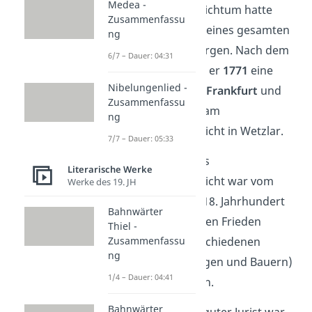
Medea -
dem familiären Reichtum hatte
Zusammenfassu
Goethe während seines gesamten
ng
Lebens nie Geldsorgen. Nach dem
6/7 – Dauer: 04:31
Studium eröffnete er
1771
eine
Nibelungenlied -
Anwaltskanzlei
in
Frankfurt
und
Zusammenfassu
wurde Praktikant am
ng
Reichskammergericht in Wetzlar.
7/7 – Dauer: 05:33
Gut zu wissen:
Das
Literarische Werke
Reichskammergericht war vom
Werke des 19. JH
Mittelalter bis ins 18. Jahrhundert
Bahnwärter
dafür zuständig, den Frieden
Thiel -
zwischen den verschiedenen
Zusammenfassu
ng
Ständen
(wie Adligen und Bauern)
1/4 – Dauer: 04:41
aufrechtzuerhalten.
Bahnwärter
Auch wenn er ein guter Jurist war,