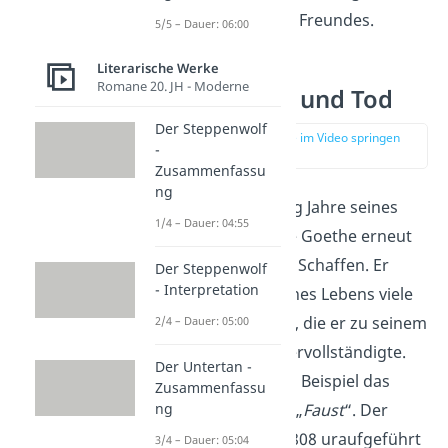
den Verlust seines Freundes.
5/5 – Dauer: 06:00
Literarische Werke
Romane 20. JH - Moderne
Letzte Jahre und Tod
Der Steppenwolf
zur Stelle im Video springen
-
(02:29)
Zusammenfassu
ng
Die letzten zwanzig Jahre seines
1/4 – Dauer: 04:55
Lebens verbrachte Goethe erneut
mit dem kreativen Schaffen. Er
Der Steppenwolf
- Interpretation
hatte im Laufe seines Lebens viele
Ideen angefangen, die er zu seinem
2/4 – Dauer: 05:00
Lebensende hin vervollständigte.
Der Untertan -
Dazu gehörte zum Beispiel das
Zusammenfassu
zweiteilige Drama „
Faust
“. Der
ng
erste Teil wurde 1808 uraufgeführt
3/4 – Dauer: 05:04