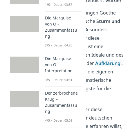
bevor dieses veröffentlicht wurde!
1/5 – Dauer: 03:57
Diese Werke des jungen Goethe
Die Marquise
lassen sich der Epoche
Sturm und
von O -
Drang
zuordnen. Besonders
Zusammenfassu
ng
kennzeichnend für diese
2/5 – Dauer: 04:20
Literaturströmung ist eine
Ablehnung der alten Ideale und des
Die Marquise
Vernunftglaubens der
Aufklärung
.
von O -
Interpretation
Stattdessen waren die eigenen
Gefühle und die künstlerische
3/5 – Dauer: 04:31
Freiheit das Wichtigste für die
Der zerbrochene
Autoren.
Krug –
Zusammenfassu
Wenn du mehr über diese
ng
spannende Zeit der deutschen
4/5 – Dauer: 05:09
Literaturgeschichte erfahren willst,