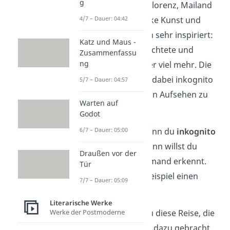
g
Beispiel Venedig, Florenz, Mailand
4/7 – Dauer: 04:42
und Rom. Die antike Kunst und
Architektur hat ihn sehr inspiriert:
Katz und Maus -
Auf seiner Reise dichtete und
Zusammenfassu
ng
zeichnete er wieder viel mehr. Die
meiste Zeit war er dabei inkognito
5/7 – Dauer: 04:57
unterwegs, um kein Aufsehen zu
Warten auf
erregen.
Godot
6/7 – Dauer: 05:00
Gut zu wissen:
Wenn du
inkognito
unterwegs bist, dann willst du
Draußen vor der
nicht, dass dich jemand erkennt.
Tür
Du benutzt zum Beispiel einen
7/7 – Dauer: 05:09
falschen Namen.
Literarische Werke
Werke der Postmoderne
Es war auch genau diese Reise, die
Goethe schließlich dazu gebracht