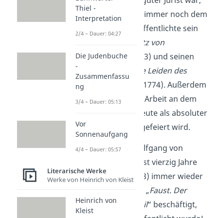
Thiel -
gehörte sein Herz immer noch dem
Interpretation
Schreiben. Er veröffentlichte sein
2/4 – Dauer: 04:27
erstes Drama „
Götz von
Berlichingen
“ (1773) und seinen
Die Judenbuche
-
ersten Roman „
Die Leiden des
Zusammenfassu
jungen Werther
“ (1774). Außerdem
ng
begann er mit der Arbeit an dem
3/4 – Dauer: 05:13
Werk
Faust
, das heute als absoluter
Vor
Goethe-Klassiker gefeiert wird.
Sonnenaufgang
Merke:
Johann Wolfgang von
4/4 – Dauer: 05:57
Goethe hat sich fast vierzig Jahre
Literarische Werke
lang (ca. 1770-1808) immer wieder
Werke von Heinrich von Kleist
mit seinem Drama „
Faust. Der
Heinrich von
Tragödie erster Teil
“ beschäftigt,
Kleist