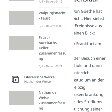
4/6 – Dauer: 04:12
Johann Wolfgang von Goethe hat
Walpurgisnacht
- Faust
viel erlebt und erreicht. Hier siehst
du die wichtigsten Ereignisse aus
5/6 – Dauer: 05:00
seinem Leben auf einen Blick:
Faust -
Auerbachs
1749
: Geburt in Frankfurt am
Keller
Main
Zusammenfassu
1758-1764
: Kurzer Besuch einer
ng
öffentlichen Schule und dann
6/6 – Dauer: 03:21
privater Hausunterricht
Literarische Werke
1765-1768
: Jurastudium an der
Nathan der Weise
Universität in Leipzig
Nathan der
1768
: Tuberkuloseerkrankung;
Weise -
Unterbrechung des Studiums
Zusammenfassu
ng
1769
: Veröffentlichung seiner