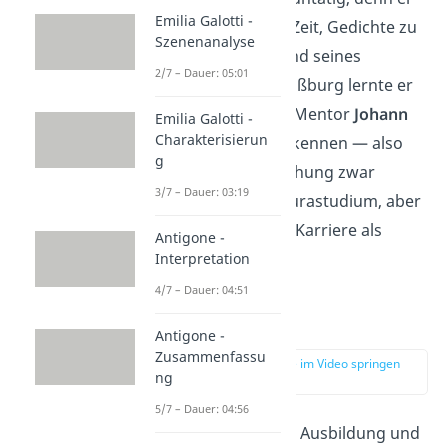
Emilia Galotti -
begann zu dieser Zeit, Gedichte zu
Szenenanalyse
schreiben. Während seines
2/7 – Dauer: 05:01
Aufenthalts in Straßburg lernte er
außerdem seinen Mentor
Johann
Emilia Galotti -
Charakterisierun
Gottfried Herder
kennen — also
g
war die Unterbrechung zwar
3/7 – Dauer: 03:19
schlecht für sein Jurastudium, aber
sehr gut für seine Karriere als
Antigone -
Schriftsteller!
Interpretation
4/7 – Dauer: 04:51
Erste Erfolge
Antigone -
Zusammenfassu
zur Stelle im Video springen
ng
(01:01)
5/7 – Dauer: 04:56
Dank seiner guten Ausbildung und