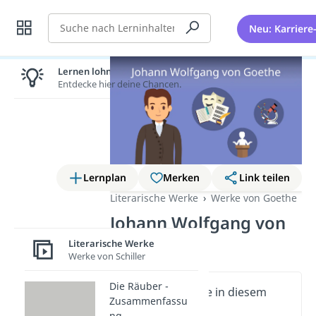
Suche
Neu: Karriere
Lernen lohnt sich!
Entdecke hier deine Chancen.
Lernplan
Merken
Link teilen
Literarische Werke
Werke von Goethe
Johann Wolfgang von
Goethe
Literarische Werke
Werke von Schiller
Die Räuber -
Wichtige Inhalte in diesem
Zusammenfassu
Video
ng