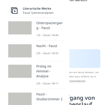
Literarische Werke
Faust Szenenanalysen
Osterspaziergan
g - Faust
1/6 – Dauer: 04:49
Nacht - Faust
2/6 – Dauer: 04:33
Prolog im
Himmel -
Nach Beantwortung speichern wir deine Antwort, um
Analyse
Studyflix zu verbessern. Mehr dazu erfährst du in
unserer
Datenschutzerklärung
.
3/6 – Dauer: 04:17
Faust -
Johann Wolfgang von
Studierzimmer 2
Goethe – Lebenslauf