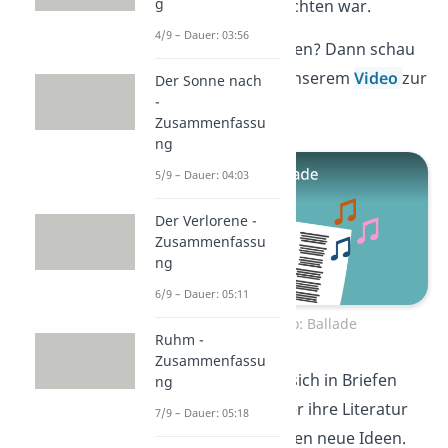
g
wohl besser im Dichten war.
4/9 – Dauer: 03:56
Neugierig geworden? Dann schau
als Nächstes bei unserem
Video
zur
Der Sonne nach
-
Ballade vorbei!
Zusammenfassu
ng
5/9 – Dauer: 04:03
Der Verlorene -
Zusammenfassu
ng
6/9 – Dauer: 05:11
Zum Video: Ballade
Ruhm -
Zusammenfassu
Oft tauschten sie sich in Briefen
ng
und Besuchen über ihre Literatur
7/9 – Dauer: 05:18
aus und diskutierten neue Ideen.