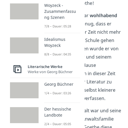
Wolfgang
von
Goethe!
Woyzeck -
Zusammenfassu
Goethes Familie war
wohlhabend
ng Szenen
und angesehen genug, dass er
7/8 – Dauer: 05:28
bereits nach kurzer Zeit nicht mehr
Idealismus
auf die öffentliche Schule gehen
Woyzeck
musste. Stattdessen wurde er von
8/8 – Dauer: 04:35
einem Privatlehrer und seinem
eigenen Vater zu Hause
Literarische Werke
Werke von Georg Büchner
unterrichtet. Schon in dieser Zeit
begann er, sich für Literatur zu
Georg Büchner
interessieren und selbst kleinere
1/4 – Dauer: 03:26
Theaterstücke zu verfassen.
Der hessische
Da sein Vater Anwalt war und seine
Landbote
Mutter aus einer Anwaltsfamilie
2/4 – Dauer: 05:05
kam, schlug auch Goethe diese