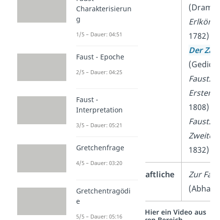
(Drama,
Charakterisierun
g
Erlkönig
1/5 – Dauer: 04:51
1782)
Der Zau
Faust - Epoche
(Gedicht
2/5 – Dauer: 04:25
Faust. D
Erster Te
Faust -
1808)
Interpretation
Faust. D
3/5 – Dauer: 05:21
Zweiter 
Gretchenfrage
1832)
4/5 – Dauer: 03:20
Naturwissenschaftliche
Zur Far
Erfolge
(Abhand
Gretchentragödi
e
Studyflix vernetzt: Hier ein Video aus
5/5 – Dauer: 05:16
einem anderen Bereich