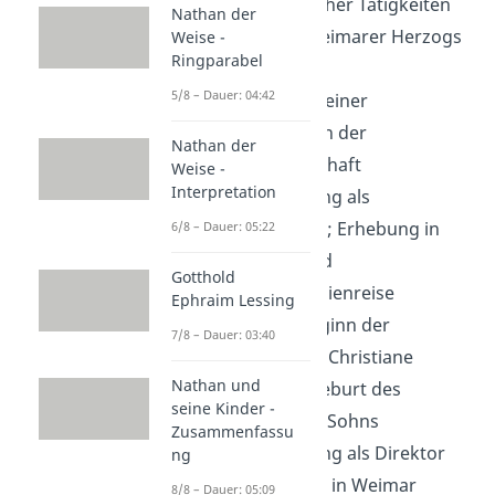
staatsmännischer Tätigkeiten
Nathan der
am Hof des Weimarer Herzogs
Weise -
Ringparabel
Carl August
5/8 – Dauer: 04:42
1780
: Beginn seiner
Forschungen in der
Nathan der
Naturwissenschaft
Weise -
Interpretation
1782
: Anstellung als
Finanzminister; Erhebung in
6/8 – Dauer: 05:22
den Adelsstand
Gotthold
1786–1788
: Italienreise
Ephraim Lessing
1788-1789
: Beginn der
7/8 – Dauer: 03:40
Beziehung mit Christiane
Nathan und
Vulpius und Geburt des
seine Kinder -
gemeinsamen Sohns
Zusammenfassu
1791
: Anstellung als Direktor
ng
am Hoftheater in Weimar
8/8 – Dauer: 05:09