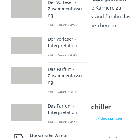
Der Vorleser -
hat, seine politische Karriere zu
Zusammenfassu
ng
beenden. Ab
1788
stand für ihn das
Dichten und das Forschen im
1/4 – Dauer: 04:58
Mittelpunkt.
Der Vorleser -
Interpretation
2/4 – Dauer: 04:46
Das Parfum -
Zusammenfassu
ng
3/4 – Dauer: 05:16
Goethe und Schiller
Das Parfum -
Interpretation
zur Stelle im Video springen
4/4 – Dauer: 04:28
(01:59)
Literarische Werke