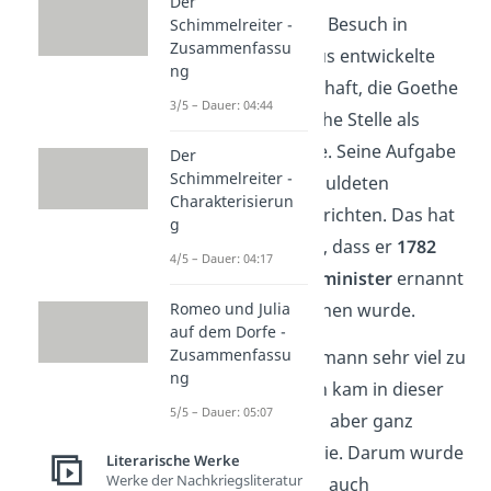
Der
ihn
1775
auf einen Besuch in
Schimmelreiter -
Zusammenfassu
Weimar
ein. Daraus entwickelte
ng
sich eine Freundschaft, die Goethe
3/5 – Dauer: 04:44
sogar eine politische Stelle als
Berater einbrachte. Seine Aufgabe
Der
Schimmelreiter -
war es, den verschuldeten
Charakterisierun
Staatshaushalt zu richten. Das hat
g
er so gut gemacht, dass er
1782
4/5 – Dauer: 04:17
sogar zum
Finanzminister
ernannt
Romeo und Julia
und adlig gesprochen wurde.
auf dem Dorfe -
Zusammenfassu
Er hatte als Staatsmann sehr viel zu
ng
tun. Das Schreiben kam in dieser
5/5 – Dauer: 05:07
Zeit etwas zu kurz, aber ganz
aufgehört hat er nie. Darum wurde
Literarische Werke
Werke der Nachkriegsliteratur
Goethe manchmal auch