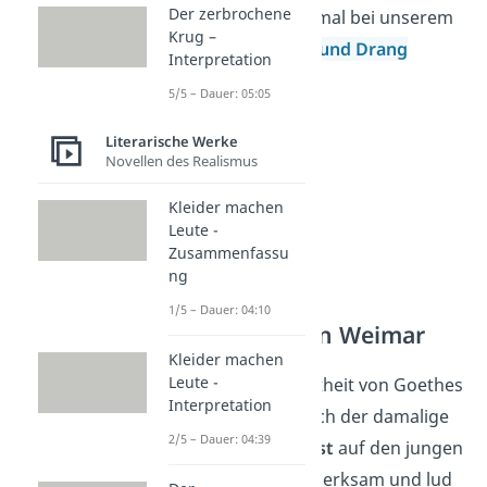
Der zerbrochene
dann schau doch mal bei unserem
Krug –
Video zum Sturm und Drang
Interpretation
vorbei!
5/5 – Dauer: 05:05
Literarische Werke
Novellen des Realismus
Kleider machen
Leute -
Zusammenfassu
ng
1/5 – Dauer: 04:10
Staatsmann in Weimar
Kleider machen
Leute -
Durch die Bekanntheit von Goethes
Interpretation
Werken wurde auch der damalige
2/5 – Dauer: 04:39
Herzog
Carl August
auf den jungen
Schriftsteller aufmerksam und lud