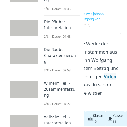
1/8 – Dauer: 04:45
Wer war Johann
Wolfgang von
Die Räuber -
Goethe?
(00:12)
Interpretation
2/8 – Dauer: 04:48
Viele weltbekannte Werke der
Die Räuber -
deutschen Literatur stammen aus
Charakterisierun
der Feder von Johann Wolfgang
g
von Goethe. In diesem Beitrag und
3/8 – Dauer: 02:53
in unserem dazugehörigen
Video
Wilhelm Tell -
erfährst du alles, was du schon
Zusammenfassu
immer über Goethe wissen
ng
wolltest!
4/8 – Dauer: 04:27
Klasse
Klasse
Wilhelm Tell -
Abiturvorbereitung
10
11
Interpretation