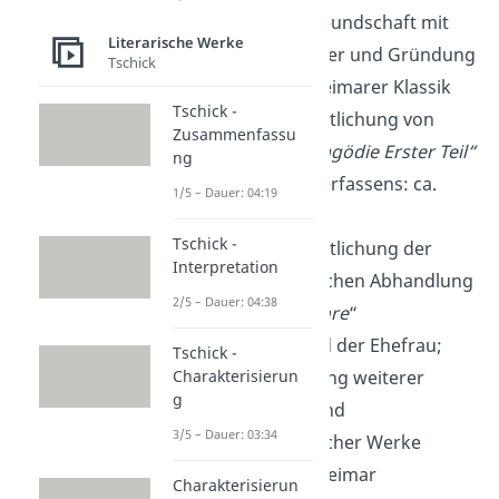
1791–1805
: Freundschaft mit
Literarische Werke
Friedrich Schiller und Gründung
Tschick
der Epoche Weimarer Klassik
Tschick -
1808
: Veröffentlichung von
Zusammenfassu
„
Faust. Der Tragödie Erster Teil“
ng
(Beginn des Verfassens: ca.
1/5 – Dauer: 04:19
1770)
Tschick -
1810
: Veröffentlichung der
Interpretation
wissenschaftlichen Abhandlung
2/5 – Dauer: 04:38
„
Zur Farbenlehre
“
1816-1832
: Tod der Ehefrau;
Tschick -
Charakterisierun
Veröffentlichung weiterer
g
literarischer und
3/5 – Dauer: 03:34
wissenschaftlicher Werke
1832
: Tod in Weimar
Charakterisierun