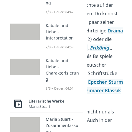
ng
Romane
und Gedichte auf der
1/3 – Dauer: 04:47
ganzen Welt gelesen. Du kennst
bestimmt auch ein paar seiner
Kabale und
Werke, wie das mehrteilige
Drama
Liebe -
Interpretation
„Faust“
(1808/1832) oder die
berühmte
Ballade
„
Erlkönig
„
2/3 – Dauer: 04:59
(1782). Sie gelten als Beispiele
Kabale und
herausragender deutscher
Liebe -
Charakterisierun
Literatur. Goethes Schriftstücke
g
werden heute den
Epochen
Sturm
3/3 – Dauer: 04:04
und Drang
und
Weimarer Klassik
zugeordnet.
Literarische Werke
Maria Stuart
Doch Goethe war nicht nur als
Maria Stuart -
Autor erfolgreich. Auch in der
Zusammenfassu
Politik
und in der
ng