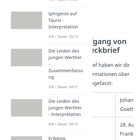
Iphigenie auf
Tauris -
Interpretation
2/8 – Dauer: 05:13
Johann Wolfgang von
Goethe – Steckbrief
Die Leiden des
jungen Werther
-
In diesem Steckbrief haben wir dir
Zusammenfassu
alle wichtigen Informationen über
ng
Goethe zusammengefasst:
3/8 – Dauer: 04:17
Name
Johann 
Die Leiden des
jungen Werther
Goethe
- Interpretation
Geburt
28. Augu
4/8 – Dauer: 04:19
Frankfu
Erlkönig