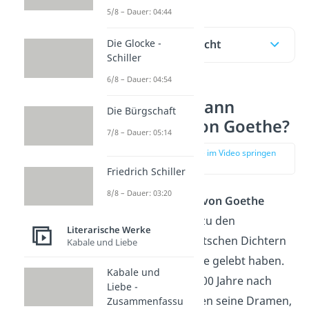
5/8 – Dauer: 04:44
Die Glocke -
Inhaltsübersicht
Schiller
6/8 – Dauer: 04:54
Wer war Johann
Die Bürgschaft
Wolfgang von Goethe?
7/8 – Dauer: 05:14
zur Stelle im Video springen
(00:12)
Friedrich Schiller
8/8 – Dauer: 03:20
Johann Wolfgang von Goethe
(1749-1832) zählt zu den
Literarische Werke
bekanntesten deutschen Dichtern
Kabale und Liebe
und Denkern, die je gelebt haben.
Kabale und
Auch heute, fast 200 Jahre nach
Liebe -
seinem Tod, werden seine Dramen,
Zusammenfassu