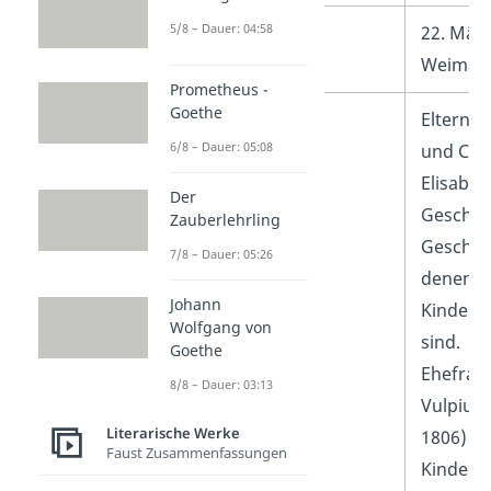
5/8 – Dauer: 04:58
Tod
22. März
Weimar
Prometheus -
Goethe
Familie
Eltern: 
6/8 – Dauer: 05:08
und Cat
Elisabe
Der
Geschwi
Zauberlehrling
Geschwi
7/8 – Dauer: 05:26
denen vi
Johann
Kindesa
Wolfgang von
sind.
Goethe
Ehefrau:
8/8 – Dauer: 03:13
Vulpius 
Literarische Werke
1806)
Faust Zusammenfassungen
Kinder: 