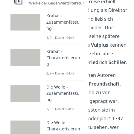
Nach seiner Italienreise erhielt
Werke der Gegenwartsliteratur
Goethe eine Anstellung als Direktor
Krabat -
des Hoftheaters und ließ sich
Zusammenfassu
wieder in Weimar nieder. Dort
ng
lernte er nicht nur seine spätere
1/9 – Dauer: 04:41
Ehefrau
Christiane Vulpius
kennen,
Krabat -
sondern auch den zehn Jahre
Charakterisierun
jüngeren Dichter
Friedrich Schiller
.
g
2/9 – Dauer: 04:43
Die beiden deutschen Autoren
verband eine tiefe
Freundschaft
,
Die Welle -
die aber auch ab und zu von
Zusammenfassu
ng
Konkurrenzkampf
geprägt war.
3/9 – Dauer: 04:35
Zum Beispiel verfassten sie im
sogenannten „Balladenjahr“ 1797
Die Welle -
viele Balladen um zu sehen, wer
Charakterisierun