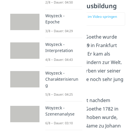
2/8 – Dauer: 04:50
Jugend und Ausbildung
Woyzeck -
zur Stelle im Video springen
(00:37)
Epoche
3/8 – Dauer: 04:29
Johann Wolfgang Goethe wurde
Woyzeck -
am
28. August 1749
in Frankfurt
Interpretation
am Main geboren. Er kam als
4/8 – Dauer: 04:43
erstes von sechs Kindern zur Welt.
Doch leider verstarben vier seiner
Woyzeck -
Geschwister, als sie noch sehr jung
Charakterisierun
g
waren.
5/8 – Dauer: 04:25
Gut zu wissen:
Erst nachdem
Woyzeck -
Johann Wolfgang Goethe 1782 in
Szenenanalyse
den Adelsstand gehoben wurde,
6/8 – Dauer: 03:10
änderte sich sein Name zu Johann