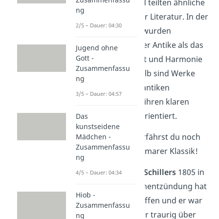
Zeit in Weimar und teilten ähnliche
ng
Vorstellungen über Literatur. In der
2/5 – Dauer: 04:30
Weimarer Klassik wurden
Kunstwerke aus der Antike als das
Jugend ohne
Gott -
Ideal für Schönheit und Harmonie
Zusammenfassu
angesehen. Deshalb sind Werke
ng
dieser Epoche an antiken
3/5 – Dauer: 04:57
Kunstformen und ihren klaren
formalen Regeln orientiert.
Das
kunstseidene
In diesem
Video
erfährst du noch
Mädchen -
Zusammenfassu
mehr über die Weimarer Klassik!
ng
Der
Tod Friedrich Schillers
1805 in
4/5 – Dauer: 04:34
Folge einer Lungenentzündung hat
Hiob -
Goethe sehr getroffen und er war
Zusammenfassu
eine lange Zeit sehr traurig über
ng