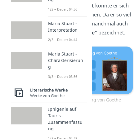
Naturwissenschaft
konnte er sich
1/3 – Dauer: 04:56
einen Namen machen. Da er so viel
wusste, wurde er manchmal auch
Maria Stuart -
Interpretation
als „
Universalgenie
“ bezeichnet.
2/3 – Dauer: 04:44
Maria Stuart -
Charakterisierun
g
3/3 – Dauer: 03:56
Literarische Werke
Werke von Goethe
Johann Wolfgang von Goethe
Iphigenie auf
Tauris -
Zusammenfassu
ng
1/8 – Dauer: 04:59