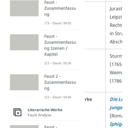
Faust -
Zusammenfassu
Ausbildung
Jurastud
ng
Leipzig,
1/3 – Dauer: 04:50
Rechtsw
in Stra
Faust -
Abschlus
Zusammenfassu
ng Szenen /
Kapitel
Epochen
Sturm u
2/3 – Dauer: 05:36
(1765-1
Weimare
Faust 2 -
(1786-1
Zusammenfassu
ng
3/3 – Dauer: 04:46
Bekannteste Werke
Die Lei
jungen 
Literarische Werke
Faust Analyse
(Roman,
Iphigeni
Faust -