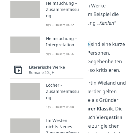
Heimsuchung –
Sie verfassten auch Werke
Zusammenfassu
zusammen, wie zum Beispiel die
ng
Epigramm-Sammlung „
Xenien
“
8/9 – Dauer: 04:22
(1797).
Heimsuchung –
Merke:
Epigramme
sind eine kurze
Interpretation
Gedichtform
, die Personen,
9/9 – Dauer: 04:56
Handlungen oder Gegebenheiten
Literarische Werke
verspotten und sie so kritisieren.
Romane 20. JH
Zusammen mit Martin Wieland und
Löcher -
Johann Gottfried Herder gelten
Zusammenfassu
ng
Schiller und Goethe als Gründer
1/5 – Dauer: 05:00
der Epoche
Weimarer Klassik
. Die
vier Autoren, oft auch
Viergestirn
Im Westen
genannt, lebten alle zur gleichen
nichts Neues -
Zusammenfassu