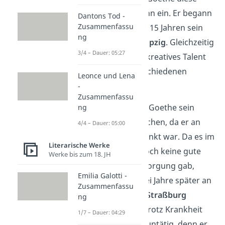
berufliche Laufbahn ein. Er begann
Dantons Tod -
Zusammenfassu
mit gerade einmal 15 Jahren sein
ng
Jurastudium
in
Leipzig
. Gleichzeitig
3/4 – Dauer: 05:27
entdeckte er sein kreatives Talent
und nahm an verschiedenen
Leonce und Lena
Kunstkursen teil.
-
Zusammenfassu
Allerdings musste Goethe sein
ng
Studium unterbrechen, da er an
4/4 – Dauer: 05:00
Tuberkulose erkrankt war. Da es im
Literarische Werke
18. Jahrhundert noch keine gute
Werke bis zum 18. JH
medizinische Versorgung gab,
Emilia Galotti -
konnte er erst zwei Jahre später an
Zusammenfassu
der Universität in
Straßburg
ng
weiterstudieren. Trotz Krankheit
1/7 – Dauer: 04:29
war Goethe nicht untätig, denn er