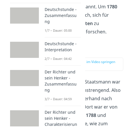
„Dichterfürst“ genannt. Um
1780
Deutschstunde -
begann er zusätzlich, sich für
Zusammenfassu
ng
Naturwissenschaften
zu
1/7 – Dauer: 05:00
begeistern und zu forschen.
Deutschstunde -
Interpretation
Italienreise
2/7 – Dauer: 04:42
zur Stelle im Video springen
(01:36)
Der Richter und
sein Henker -
Seine Aufgabe als Staatsmann war
Zusammenfassu
für Goethe sehr anstrengend. Also
ng
beschloss er, kurzerhand nach
3/7 – Dauer: 04:59
Italien
zu reisen. Dort war er von
Der Richter und
ungefähr
1786 bis 1788
und
sein Henker -
besuchte viele Orte, wie zum
Charakterisierun