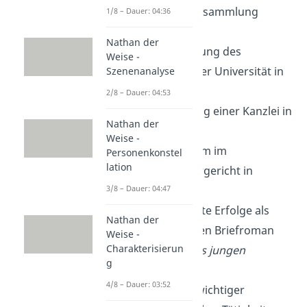
ersten Gedichtsammlung
1/8 – Dauer: 04:36
„
Neue Lieder“
Nathan der
1770
: Fortsetzung des
Weise -
Studiums an der Universität in
Szenenanalyse
Straßburg
2/8 – Dauer: 04:53
1771
: Eröffnung einer Kanzlei in
Nathan der
Frankfurt
Weise -
1772
: Praktikum im
Personenkonstel
lation
Reichskammergericht in
3/8 – Dauer: 04:47
Wetzlar
1773-1774
: Erste Erfolge als
Nathan der
Autor durch den Briefroman
Weise -
Charakterisierun
„
Die Leiden des jungen
g
Werther
“
4/8 – Dauer: 03:52
1775
: Beginn wichtiger