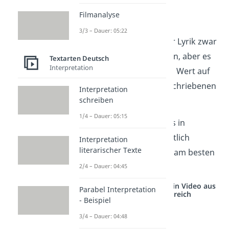
zur Begleitung der Lyra
Filmanalyse
vorgetragen.
3/3 – Dauer: 05:22
Heute werden Texte der Lyrik zwar
nicht mehr vorgesungen, aber es
Textarten Deutsch
Interpretation
wird trotzdem noch viel Wert auf
den
Rhythmus
des Geschriebenen
Interpretation
schreiben
gelegt.
1/4 – Dauer: 05:15
Tipp:
Um den Rhythmus in
Gedichten klar und deutlich
Interpretation
literarischer Texte
herauszuhören, lies sie am besten
laut vor!
2/4 – Dauer: 04:45
Studyflix vernetzt: Hier ein Video aus
Parabel Interpretation
einem anderen Bereich
- Beispiel
3/4 – Dauer: 04:48