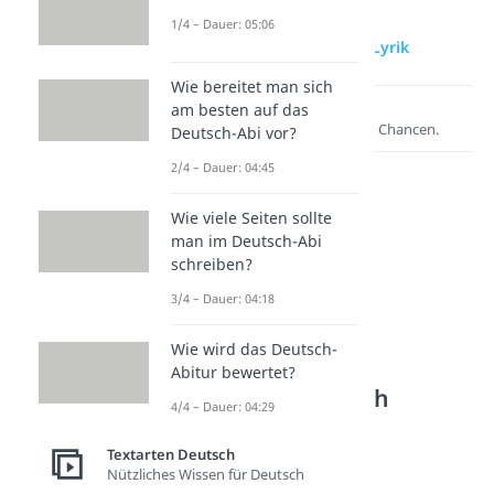
1/4 – Dauer: 05:06
zur Videoseite: Lyrik
Wie bereitet man sich
am besten auf das
Lernen lohnt sich!
Entdecke hier deine Chancen.
Deutsch-Abi vor?
2/4 – Dauer: 04:45
Wie viele Seiten sollte
man im Deutsch-Abi
schreiben?
3/4 – Dauer: 04:18
Wie wird das Deutsch-
Weitere Inhalte:
Abitur bewertet?
Textarten Deutsch
4/4 – Dauer: 04:29
Literarische Gattungen
Literarische Gattungen
Textarten Deutsch
Nützliches Wissen für Deutsch
Dauer: 05:25