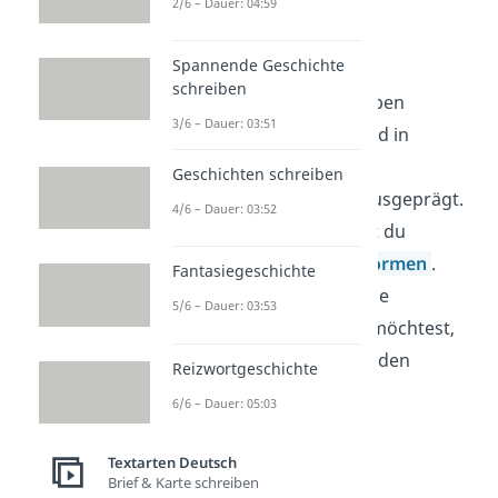
2/6 – Dauer: 04:59
Lyrik – Formen
Spannende Geschichte
schreiben
Die Merkmale, die du eben
3/6 – Dauer: 03:51
kennengelernt hast, sind in
lyrischen Texten
Geschichten schreiben
unterschiedlich
stark ausgeprägt.
4/6 – Dauer: 03:52
Deshalb unterscheidest du
verschiedene
Gedichtformen
.
Fantasiegeschichte
Wenn du mehr über eine
5/6 – Dauer: 03:53
Gedichtform erfahren möchtest,
dann klicke einfach auf den
Reizwortgeschichte
dazugehörigen Link!
6/6 – Dauer: 05:03
Lyrik – Beispiele:
Textarten Deutsch
Brief & Karte schreiben
Ballade