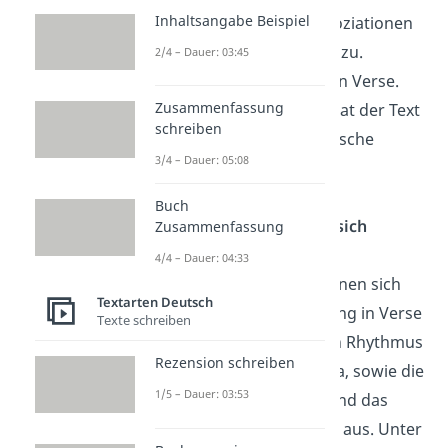
Inhaltsangabe Beispiel
individuelle Assoziationen
und Deutungen zu.
2/4 – Dauer: 03:45
Er gliedert sich in Verse.
Zusammenfassung
Beim Vorlesen hat der Text
schreiben
oft eine rhythmische
3/4 – Dauer: 05:08
Klangstruktur.
Buch
Wodurch zeichnen sich
Zusammenfassung
lyrische Texte aus?
4/4 – Dauer: 04:33
Lyrische Texte zeichnen sich
Textarten Deutsch
durch ihre Gliederung in Verse
Texte schreiben
und Strophen, ihren Rhythmus
Rezension schreiben
und ihr Reimschema, sowie die
1/5 – Dauer: 03:53
bildhafte Sprache und das
lyrische Ich bzw. Du aus. Unter