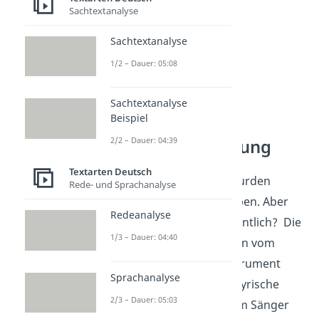
Sachtextanalyse
Sachtextanalyse
1/2 – Dauer: 05:08
Sachtextanalyse
Beispiel
2/2 – Dauer: 04:39
Begriffsbedeutung
Textarten Deutsch
Bereits in der
Antike
wurden
Rede- und Sprachanalyse
lyrische Texte geschrieben. Aber
Redeanalyse
was bedeutet Lyrik eigentlich? Die
1/3 – Dauer: 04:40
Lyrik erhält ihren Namen vom
griechischen Saiteninstrument
Sprachanalyse
„Lyra“. Früher wurden lyrische
2/3 – Dauer: 05:03
Texte nämlich von einem Sänger