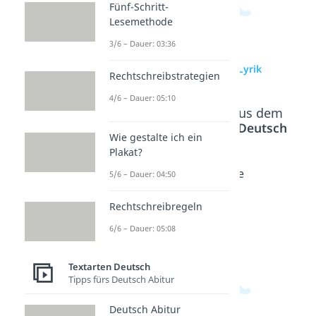
Fünf-Schritt-
Lesemethode
3/6 – Dauer: 03:36
zur Videoseite: Lyrik
Rechtschreibstrategien
4/6 – Dauer: 05:10
Beliebte Inhalte aus dem
Bereich
Textarten Deutsch
Wie gestalte ich ein
Plakat?
Dramati
Drama
Aristote
5/6 – Dauer: 04:50
k
Dauer:
lisches
05:12
Dauer:
Drama
Rechtschreibregeln
03:56
Dauer:
6/6 – Dauer: 05:08
04:55
Textarten Deutsch
Tipps fürs Deutsch Abitur
Deutsch Abitur