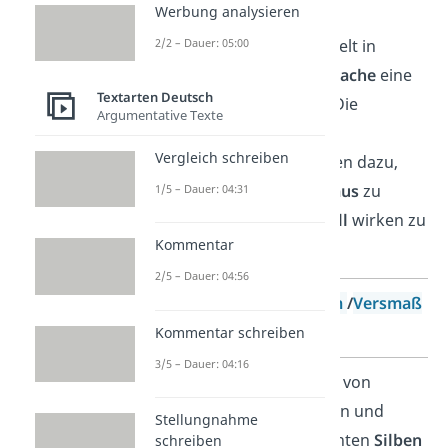
Werbung analysieren
2/2 – Dauer: 05:00
Wie du schon weißt, spielt in
lyrischen Texten die
Sprache
eine
Textarten Deutsch
ganz besondere Rolle. Die
Argumentative Texte
folgenden sprachlichen
Vergleich schreiben
Gestaltungsmittel dienen dazu,
dem Text einen
Rhythmus
zu
1/5 – Dauer: 04:31
geben und ihn
kunstvoll
wirken zu
Kommentar
lassen.
2/5 – Dauer: 04:56
Merkmal
Metrum
/
Versmaß
Kommentar schreiben
3/5 – Dauer: 04:16
Definition
Abfolge von
betonten und
Stellungnahme
unbetonten
Silben
schreiben