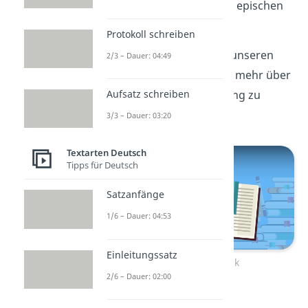
verfasst, hat aber einen epischen
Erzählcharakter.
Protokoll schreiben
Schau dir als Nächstes unseren
2/3 – Dauer: 04:49
Beitrag zur
Epik
an, um mehr über
Aufsatz schreiben
diese literarische Gattung zu
erfahren!
3/3 – Dauer: 03:20
Textarten Deutsch
Tipps für Deutsch
Satzanfänge
1/6 – Dauer: 04:53
Einleitungssatz
Zum Video: Epik
2/6 – Dauer: 02:00