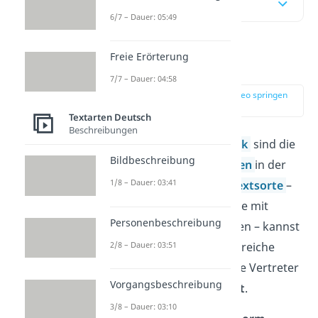
Inhaltsübersicht
6/7 – Dauer: 05:49
Freie Erörterung
Was ist Lyrik?
7/7 – Dauer: 04:58
zur Stelle im Video springen
(00:16)
Textarten Deutsch
Beschreibungen
Lyrik,
Epik
und
Dramatik
sind die
Bildbeschreibung
drei gängigen
Gattungen
in der
1/8 – Dauer: 03:41
Literatur. Jede
fiktive
Textsorte
–
darunter fallen alle Texte mit
Personenbeschreibung
ausgedachten Elementen – kannst
2/8 – Dauer: 03:51
du einem dieser drei Bereiche
zuordnen. Der häufigste Vertreter
Vorgangsbeschreibung
der Lyrik ist das
Gedicht
.
3/8 – Dauer: 03:10