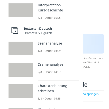
Interpretation
Kurzgeschichte
4/4 – Dauer: 05:05
Textarten Deutsch
Dramatik & Figuren
Szenenanalyse
1/8 – Dauer: 03:29
Nach Beantwortung speichern wir deine Antwort, um
Studyflix zu verbessern. Mehr dazu erfährst du in
Dramenanalyse
unserer
Datenschutzerklärung
.
2/8 – Dauer: 04:37
Lyrik – Merkmale
Charakterisierung
schreiben
zur Stelle im Video springen
(01:08)
3/8 – Dauer: 04:15