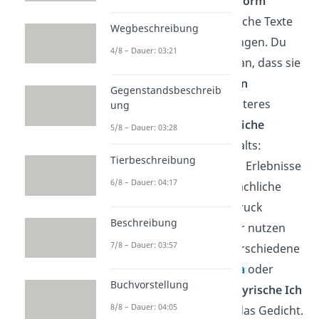
Durch ihre besondere
Form
unterscheiden sich lyrische Texte
Wegbeschreibung
von anderen Textgattungen. Du
4/8 – Dauer: 03:21
erkennst sie sofort daran, dass sie
in
Versen
oder
Strophen
Gegenstandsbeschreib
aufgebaut sind. Ein weiteres
ung
Merkmal ist die
sprachliche
5/8 – Dauer: 03:28
Ausgestaltung
des Inhalts:
Tierbeschreibung
Gedanken, Gefühle und Erlebnisse
6/8 – Dauer: 04:17
sollen so durch die sprachliche
Form besser zum Ausdruck
Beschreibung
gebracht werden. Dafür nutzen
7/8 – Dauer: 03:57
Dichter zum Beispiel verschiedene
Metren
,
Reimschemata
oder
Buchvorstellung
bildliche Sprache. Das
Lyrische Ich
8/8 – Dauer: 04:05
führt dich dann durch das Gedicht.