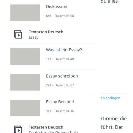
Problem!
Hier
erfährst du alles
Diskussion
rund um die
6/6 – Dauer: 03:00
Gedichtinterpretation!
Textarten Deutsch
Essay
Was ist ein Essay?
1/3 – Dauer: 04:40
Essay schreiben
Lyrisches Ich
2/3 – Dauer: 05:07
zur Stelle im Video springen
Essay Beispiel
(02:33)
3/3 – Dauer: 04:16
Das Lyrische Ich ist die
Stimme
, die
dich durch das Gedicht führt. Der
Textarten Deutsch
Deutsch in der Grundschule