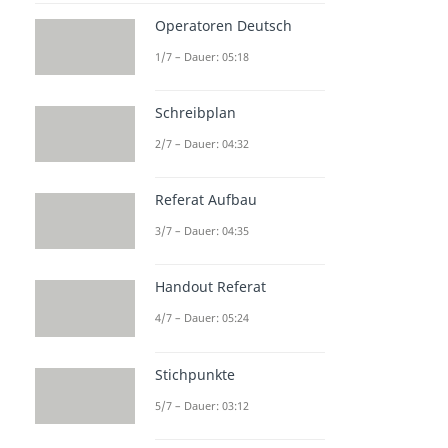
Epik
Operatoren Deutsch
Dauer: 04:10
Lyrik
1/7 – Dauer: 05:18
Dauer: 03:50
Dramatik
Dauer: 03:56
Schreibplan
2/7 – Dauer: 04:32
Referat Aufbau
3/7 – Dauer: 04:35
Handout Referat
4/7 – Dauer: 05:24
Stichpunkte
5/7 – Dauer: 03:12