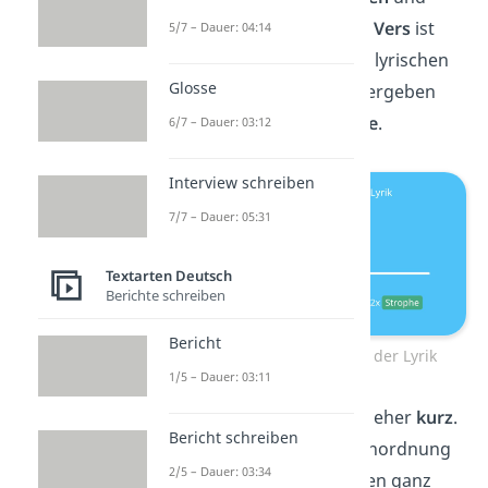
Versen
angeordnet. Ein
Vers
ist
5/7 – Dauer: 04:14
eine Zeile innerhalb des lyrischen
Glosse
Textes. Mehrere Zeilen ergeben
zusammen eine
Strophe
.
6/7 – Dauer: 03:12
Interview schreiben
7/7 – Dauer: 05:31
Textarten Deutsch
Berichte schreiben
Bericht
Verse und Strophen in der Lyrik
1/5 – Dauer: 03:11
Viele lyrische Texte sind eher
kurz
.
Bericht schreiben
Schau dir deshalb die Anordnung
2/5 – Dauer: 03:34
von Strophen und Versen ganz