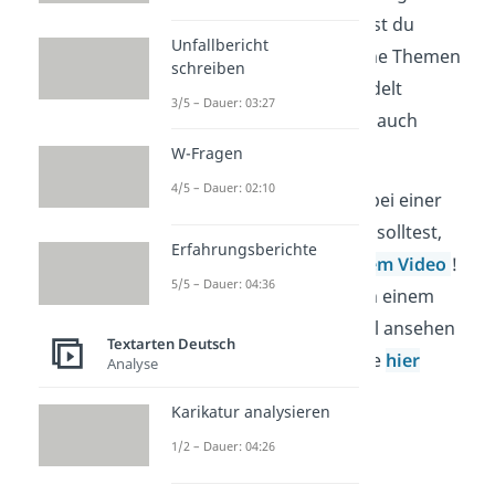
genau an. Meistens wirst du
Unfallbericht
feststellen, dass ähnliche Themen
schreiben
in einer Strophe behandelt
3/5 – Dauer: 03:27
werden. Das nennst du auch
Sinneinheit
.
W-Fragen
4/5 – Dauer: 02:10
Worauf du sonst noch bei einer
Gedichtanalyse
achten solltest,
Erfahrungsberichte
erklären wir dir in
diesem Video
!
5/5 – Dauer: 04:36
Und wenn du dir das an einem
ganz konkreten Beispiel ansehen
Textarten Deutsch
willst, dann schau gerne
hier
Analyse
vorbei!
Karikatur analysieren
1/2 – Dauer: 04:26
Sprachliche
Ausgestaltung