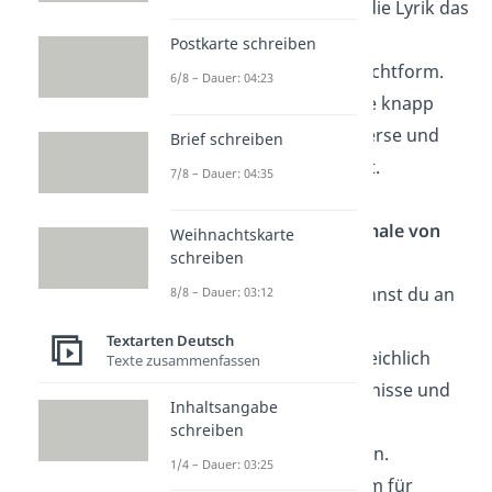
Im Allgemeinen ist die Lyrik das
Geschriebene oder
Postkarte schreiben
Überlieferte in Gedichtform.
6/8 – Dauer: 04:23
Üblicherweise ist sie knapp
formuliert und in Verse und
Brief schreiben
Strophen gegliedert.
7/8 – Dauer: 04:35
Was sind die Merkmale von
Weihnachtskarte
schreiben
Lyrik?
Lyrische Texte erkennst du an
8/8 – Dauer: 03:12
diesen Merkmalen:
Textarten Deutsch
Der Text nutzt reichlich
Texte zusammenfassen
Bilder, um Ereignisse und
Inhaltsangabe
Emotionen zu
schreiben
veranschaulichen.
1/4 – Dauer: 03:25
Er lässt viel Raum für