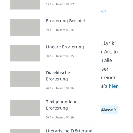
1/7 – Dauer: 04:22
Was ist Lyrik?
Erörterung Beispiel
(00:16)
2/7 – Dauer: 05:36
Unter dem Oberbegriff „Lyrik“
Lineare Erörterung
findest du Gedichte aller Art. In
3/7 – Dauer: 03:35
diesem Beitrag lernst du alle
typischen Merkmale dieser
Dialektische
Textgattung kennen. Für einen
Erörterung
schnellen Überblick geht’s
hier
4/7 – Dauer: 04:26
direkt zum Video!
Textgebundene
Erörterung
Klasse 7
Klasse 8
Klasse 9
5/7 – Dauer: 04:26
Literarische Erörterung