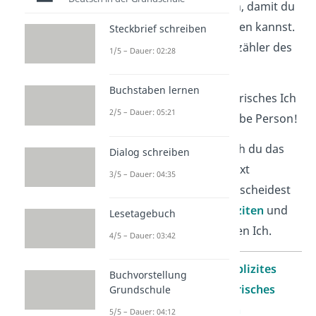
Dichter hat es erfunden, damit du
in das Gedicht eintauchen kannst.
Steckbrief schreiben
Es ist sozusagen der Erzähler des
1/5 – Dauer: 02:28
Gedichts!
Buchstaben lernen
Wichtig:
Dichter und Lyrisches Ich
2/5 – Dauer: 05:21
sind also niemals dieselbe Person!
Je nachdem, wie deutlich du das
Dialog schreiben
Lyrische Ich in einem Text
3/5 – Dauer: 04:35
erkennen
kannst, unterscheidest
du zwischen dem
expliziten
und
Lesetagebuch
dem
impliziten
Lyrischen Ich.
4/5 – Dauer: 03:42
Merkmale
explizites
Buchvorstellung
Lyrisches
Grundschule
Ich
5/5 – Dauer: 04:12