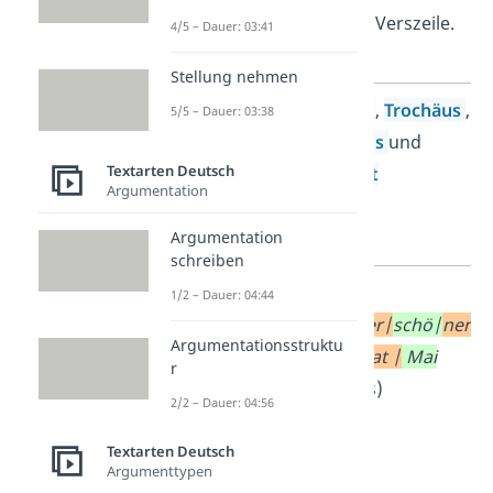
in einer Verszeile.
4/5 – Dauer: 03:41
Stellung nehmen
Arten
Jambus
,
Trochäus
,
5/5 – Dauer: 03:38
Daktylus
und
Textarten Deutsch
Anapäst
Argumentation
Argumentation
schreiben
Beispiel
Im |
1/2 – Dauer: 04:44
wun
|
der|
schö|
nen
Argumentationsstruktu
|
Mo|
nat |
Mai
r
(Jambus)
2/2 – Dauer: 04:56
Textarten Deutsch
Argumenttypen