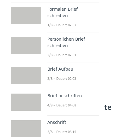
Elegie
Formalen Brief
Epigramm
schreiben
Ode
1/8 – Dauer: 02:57
Sonett
Persönlichen Brief
schreiben
2/8 – Dauer: 02:51
Brief Aufbau
3/8 – Dauer: 02:03
Brief beschriften
Lyrik — häufigste
4/8 – Dauer: 04:08
Fragen
Anschrift
Was ist die Lyrik?
5/8 – Dauer: 03:15