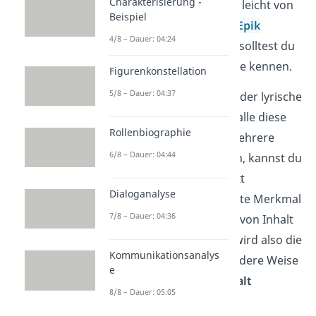
Charakterisierung -
Damit du die Lyrik ganz leicht von
Beispiel
der
Dramatik
und der
Epik
4/8 – Dauer: 04:24
unterscheiden kannst, solltest du
ihre typischen Merkmale kennen.
Figurenkonstellation
5/8 – Dauer: 04:37
Allerdings weist nicht jeder lyrische
Text, der dir begegnet, alle diese
Rollenbiographie
Merkmale auf. Wenn mehrere
6/8 – Dauer: 04:44
Eigenschaften zutreffen, kannst du
von einem lyrischen Text
Dialoganalyse
ausgehen. Das wichtigste Merkmal
7/8 – Dauer: 04:36
ist das
Zusammenspiel
von Inhalt
und Form. In der Lyrik wird also die
Kommunikationsanalys
Sprache
auf eine besondere Weise
e
gebraucht, um den
Inhalt
8/8 – Dauer: 05:05
auszudrücken
.