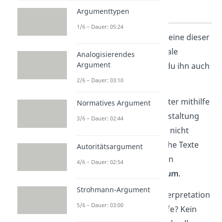
Argumenttypen
1/6 – Dauer: 05:24
Merke:
Wenn ein Vers keine dieser
hier genannten Merkmale
Analogisierendes
Argument
aufweist, dann nennst du ihn auch
einen „
freien Vers
”!
2/6 – Dauer: 03:10
Welchen Inhalt ein Dichter mithilfe
Normatives Argument
der sprachlichen Ausgestaltung
3/6 – Dauer: 02:44
ausdrücken möchte, ist nicht
immer eindeutig. Lyrische Texte
Autoritätsargument
haben also einen großen
4/6 – Dauer: 02:54
Interpretationsspielraum
.
Strohmann-Argument
Du brauchst bei der Interpretation
5/6 – Dauer: 03:00
von Gedichten noch Hilfe? Kein