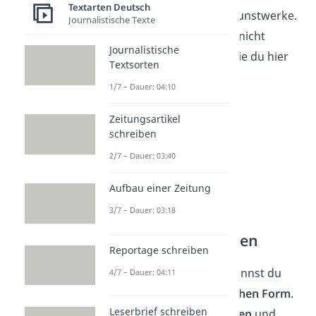
Textarten Deutsch
Merke:
Gedichte sind Kunstwerke.
Journalistische Texte
Deshalb halten sie sich nicht
Journalistische
immer an alle Regeln, die du hier
Textsorten
kennenlernst!
1/7 – Dauer: 04:10
Zeitungsartikel
schreiben
2/7 – Dauer: 03:40
Aufbau einer Zeitung
3/7 – Dauer: 03:18
Verse und Strophen
Reportage schreiben
Viele lyrische Texte erkennst du
4/7 – Dauer: 04:11
direkt an ihrer
äußerlichen Form
.
Leserbrief schreiben
Denn sie sind in
Strophen
und