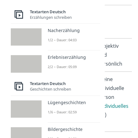
Textarten Deutsch
Verwendung
ja
Erzählungen schreiben
des Wortes
„Ich“
Nacherzählung
1/2 – Dauer: 04:03
präsentierte
subjektiv
Erfahrungen
und
Erlebniserzählung
und Gefühle
persönlich
2/2 – Dauer: 05:09
stellvertretend
… eine
Textarten Deutsch
für…
individuelle
Geschichten schreiben
Person
Lügengeschichten
(
individuelles
1/6 – Dauer: 02:59
Ich
)
Bildergeschichte