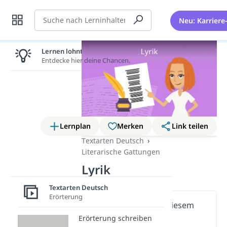
Suche
Neu: Karriere
Lernen lohnt sich!
Entdecke hier deine Chancen.
Lernplan
Merken
Link teilen
Textarten Deutsch
Literarische Gattungen
Lyrik
Textarten Deutsch
Erörterung
Wichtige Inhalte in diesem
Video
Erörterung schreiben