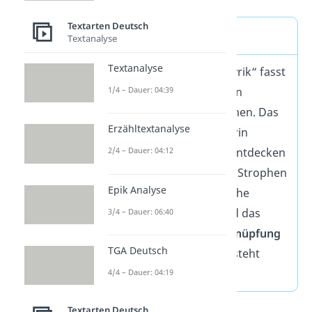
Textarten Deutsch
Lyrik – Definition
Textanalyse
Textanalyse
Unter dem Begriff „Lyrik“ fasst
du alle fiktiven Texte in
1/4 – Dauer: 04:39
Gedichtform
zusammen. Das
Erzähltextanalyse
bedeutet, dass du darin
folgende
Merkmale
entdecken
2/4 – Dauer: 04:12
kannst: ein Aufbau in Strophen
Epik Analyse
und Versen, sprachliche
Ausgestaltungen, und das
3/4 – Dauer: 06:40
Lyrische Ich. Die
Verknüpfung
TGA Deutsch
von Inhalt und Form steht
dabei im Mittelpunkt.
4/4 – Dauer: 04:19
Textarten Deutsch