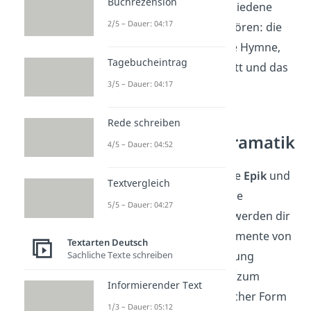
Buchrezension
ihnen gibt es verschiedene
2/5 – Dauer: 04:17
Arten. Zu ihnen gehören: die
Ballade, die Ode, die Hymne,
Tagebucheintrag
die Elegie, das Sonett und das
3/5 – Dauer: 04:17
Lied.
Rede schreiben
Lyrik – Epik – Dramatik
4/5 – Dauer: 04:52
Neben der
Lyrik
sind die
Epik
und
Textvergleich
die
Dramatik
literarische
5/5 – Dauer: 04:27
Gattungen. Manchmal werden dir
Texte begegnen, die Elemente von
Textarten Deutsch
Sachliche Texte schreiben
mehr als einer Textgattung
beinhalten. Die
Ballade
zum
Informierender Text
Beispiel ist zwar in lyrischer Form
1/3 – Dauer: 05:12