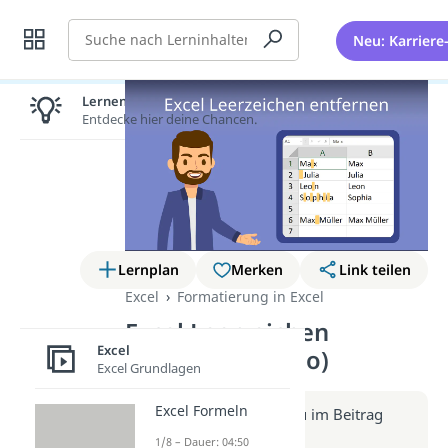
Suche
Neu: Karriere
Lernen lohnt sich!
Entdecke hier deine Chancen.
Lernplan
Merken
Link teilen
Excel
Formatierung in Excel
Excel Leerzeichen
Excel
entfernen (Video)
Excel Grundlagen
Excel Formeln
Weitere Infos erhältst du im Beitrag
zum Video
1/8 – Dauer: 04:50