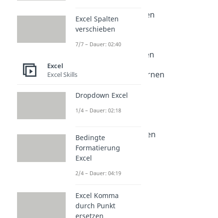
Formatierung in Excel
Excel Diagramm erstellen
Excel Spalten
Dauer: 02:53
verschieben
Excel Tabelle erstellen
7/7 – Dauer: 02:40
Dauer: 02:17
Excel leere Zeilen löschen
Dauer: 02:59
Excel
Excel Leerzeichen entfernen
Excel Skills
Dauer: 02:23
Excel Zellen verbinden
Dropdown Excel
Dauer: 02:21
1/4 – Dauer: 02:18
Excel Zelle teilen
Dauer: 02:13
Excel Spalten verschieben
Bedingte
Dauer: 02:40
Formatierung
Excel
2/4 – Dauer: 04:19
Excel Komma
durch Punkt
ersetzen