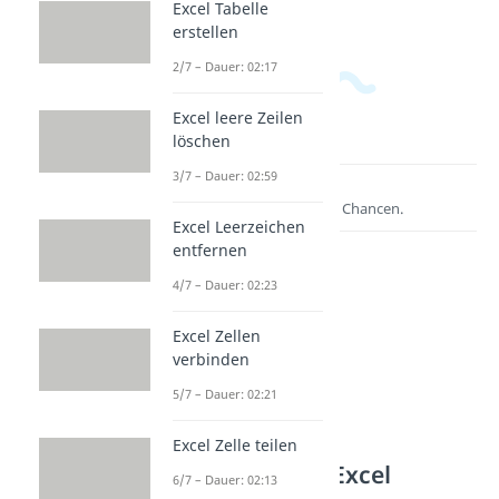
Excel Tabelle
erstellen
2/7 – Dauer: 02:17
Excel leere Zeilen
löschen
3/7 – Dauer: 02:59
Lernen lohnt sich!
Entdecke hier deine Chancen.
Excel Leerzeichen
entfernen
4/7 – Dauer: 02:23
Excel Zellen
verbinden
5/7 – Dauer: 02:21
Excel Zelle teilen
Weitere Inhalte: Excel
6/7 – Dauer: 02:13