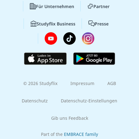
Für Unternehmen
Partner
Studyflix Business
Presse
© 2026 Studyflix
Impressum
AGB
Datenschutz
Datenschutz-Einstellungen
Gib uns Feedback
Part of the
EMBRACE family