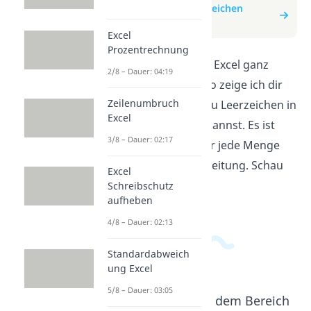
zum Beitrag: Excel Leerzeichen
entfernen
Excel
Prozentrechnung
Entferne Leerzeichen in Excel ganz
2/8 – Dauer: 04:19
einfach! In diesem Video zeige ich dir
Zeilenumbruch
Schritt für Schritt, wie du Leerzeichen in
Excel
Excel-Zellen entfernen kannst. Es ist
3/8 – Dauer: 02:17
ganz leicht und spart dir jede Menge
Zeit bei der Datenbearbeitung. Schau
Excel
es dir jetzt an!
Schreibschutz
aufheben
4/8 – Dauer: 02:13
Standardabweich
ung Excel
5/8 – Dauer: 03:05
Beliebte Inhalte aus dem Bereich