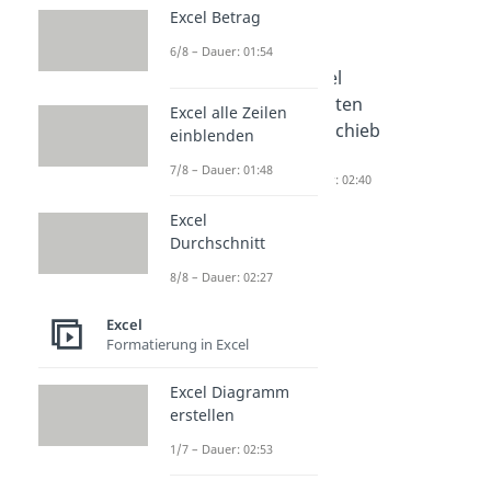
Excel
Excel Betrag
6/8 – Dauer: 01:54
Excel
Excel
Excel
Zellen
Zelle
Spalten
Excel alle Zeilen
verbinde
teilen
verschieb
einblenden
n
Dauer: 02:13
en
7/8 – Dauer: 01:48
Dauer: 02:21
Dauer: 02:40
Excel
Durchschnitt
8/8 – Dauer: 02:27
Excel
Formatierung in Excel
Excel Diagramm
erstellen
1/7 – Dauer: 02:53