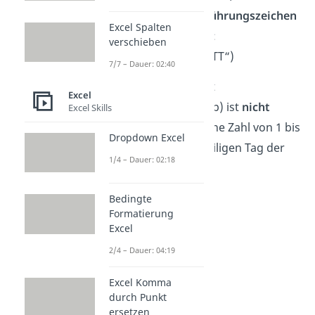
das Datum auch in
Anführungszeichen
Excel Spalten
in die Formel schreiben:
verschieben
=TEXT(„01.09.1912″;“TTTT“)
7/7 – Dauer: 02:40
Hinweis:
Die Formel mit
Excel
=WOCHENTAG(Zelle; Typ) ist
nicht
Excel Skills
hilfreich
, weil sie nur eine Zahl von 1 bis
Dropdown Excel
7 ausgibt, die dem jeweiligen Tag der
1/4 – Dauer: 02:18
Woche entspricht.
Bedingte
Formatierung
Excel
2/4 – Dauer: 04:19
Excel Komma
durch Punkt
ersetzen