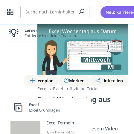
Suche
Neu: Karriere
Lernen lohnt sich!
Entdecke hier deine Chancen.
Lernplan
Merken
Link teilen
Excel
Excel - nützliche Tricks
Excel Wochentag aus
Excel
Datum
Excel Grundlagen
Excel Formeln
Wichtige Inhalte in diesem Video
1/8 – Dauer: 04:50