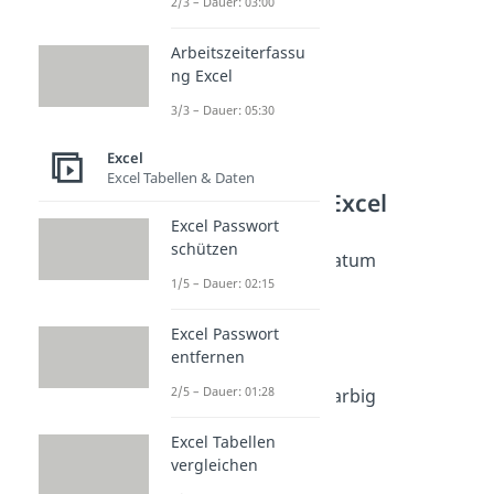
2/3 – Dauer: 03:00
Arbeitszeiterfassu
ng Excel
3/3 – Dauer: 05:30
Excel
Excel Tabellen & Daten
Weitere Inhalte: Excel
Excel Passwort
Excel - nützliche Tricks
schützen
Excel Wochentag aus Datum
1/5 – Dauer: 02:15
Dauer: 02:08
Excel Shortcuts
Dauer: 03:59
Excel Passwort
Excel Zeilen fixieren
entfernen
Dauer: 01:41
2/5 – Dauer: 01:28
Excel jede zweite Zeile farbig
Dauer: 02:20
Excel Tabellen
vergleichen