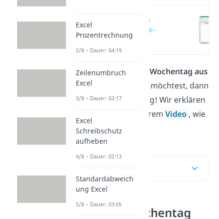
Datum aus
Excel
Wochentag
Prozentrechnung
berechnen mit TEXT
(00:13)
2/8 – Dauer: 04:19
Wenn du in
Excel einen Wochentag aus
Zeilenumbruch
Excel
einem Datum
ermitteln möchtest, dann
3/8 – Dauer: 02:17
bist du hier genau richtig! Wir erklären
dir im Beitrag und unserem
Video
, wie
Excel
das geht.
Schreibschutz
aufheben
4/8 – Dauer: 02:13
Inhaltsübersicht
Standardabweich
ung Excel
5/8 – Dauer: 03:05
Datum aus Wochentag