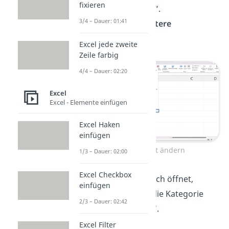
fixieren
Pfeil neben „
Datum
“.
3/4 – Dauer: 01:41
Klicke jetzt auf „
Weitere
Zahlenformate
“.
Excel jede zweite
Zeile farbig
4/4 – Dauer: 02:20
Excel
Excel - Elemente einfügen
Excel Haken
einfügen
Zahlenformat ändern
1/3 – Dauer: 02:00
Excel Checkbox
In dem Menü, das sich öffnet,
einfügen
klickst du links auf die Kategorie
2/3 – Dauer: 02:42
„
Benutzerdefiniert
“.
Excel Filter