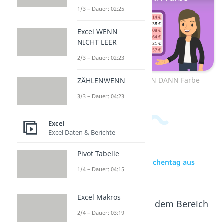
1/3 – Dauer: 02:25
Excel WENN
NICHT LEER
2/3 – Dauer: 02:23
Zum Video: Excel WENN DANN Farbe
ZÄHLENWENN
3/3 – Dauer: 04:23
Excel
Excel Daten & Berichte
Pivot Tabelle
zur Videoseite: Excel Wochentag aus
1/4 – Dauer: 04:15
Datum
Excel Makros
Beliebte Inhalte aus dem Bereich
Excel
2/4 – Dauer: 03:19