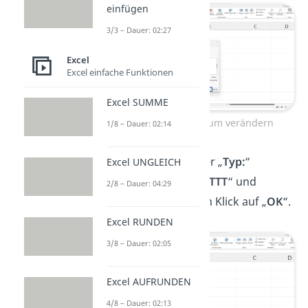
einfügen
3/3 – Dauer: 02:27
Excel
Excel einfache Funktionen
Excel SUMME
Wochentag in Datum verändern
1/8 – Dauer: 02:14
In das Textfeld, unter „
Typ:
“
Excel UNGLEICH
schreibst du jetzt „
TTTT
“ und
2/8 – Dauer: 04:29
bestätigst mit einem Klick auf „
OK
“.
Excel RUNDEN
3/8 – Dauer: 02:05
Excel AUFRUNDEN
4/8 – Dauer: 02:13