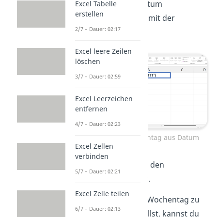
Zelle
, in der dein Datum
Excel Tabelle
erstellen
drinsteht. Bestätige mit der
2/7 – Dauer: 02:17
Entertaste
.
Excel leere Zeilen
löschen
3/7 – Dauer: 02:59
Excel Leerzeichen
entfernen
4/7 – Dauer: 02:23
Excel Formel Wochentag aus Datum
Excel Zellen
verbinden
Als
Ergebnis
erhältst du den
5/7 – Dauer: 02:21
Wochentag des Datums.
Excel Zelle teilen
Tipp:
Wenn du nur den Wochentag zu
6/7 – Dauer: 02:13
einem Datum wissen willst, kannst du