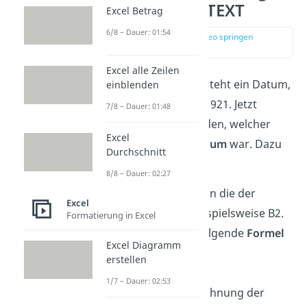
berechnen mit TEXT
Excel Betrag
6/8 – Dauer: 01:54
zur Stelle im Video springen
(00:13)
Excel alle Zeilen
In deiner
Excel
Tabelle steht ein Datum,
einblenden
zum Beispiel der 23.01.1921. Jetzt
7/8 – Dauer: 01:48
möchtest du herausfinden, welcher
Excel
Wochentag an dem Datum
war. Dazu
Durchschnitt
gehst du so vor:
8/8 – Dauer: 02:27
Klicke auf die
Zelle
, in die der
Excel
Wochentag soll, beispielsweise B2.
Formatierung in Excel
Gib dort in B2 die folgende
Formel
Excel Diagramm
ein:
erstellen
=TEXT(A1;“TTTT“)
1/7 – Dauer: 02:53
Das A1 ist die Bezeichnung der