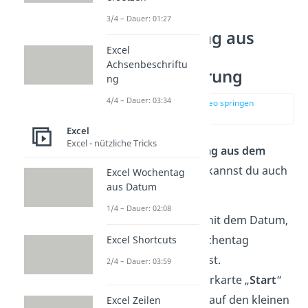
3/4 – Dauer: 01:27
Excel Wochentag aus
Excel
Datum mit
Achsenbeschriftu
Zellenformatierung
ng
4/4 – Dauer: 03:34
zur Stelle im Video springen
(00:55)
Excel
Excel - nützliche Tricks
Wenn du in Excel den
Tag aus dem
Datum auslesen
willst, kannst du auch
Excel Wochentag
aus Datum
so vorgehen:
1/4 – Dauer: 02:08
Markiere die Zelle
mit dem Datum,
das du als Excel Wochentag
Excel Shortcuts
anzeigen lassen willst.
2/4 – Dauer: 03:59
Klicke in der Registerkarte „
Start
“
im Abschnitt „
Zahl
“ auf den kleinen
Excel Zeilen