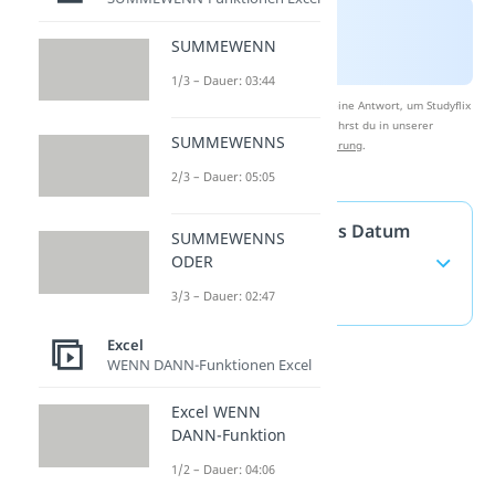
SUMMEWENN
1/3 – Dauer: 03:44
Nach Beantwortung speichern wir deine Antwort, um Studyflix
zu verbessern. Mehr dazu erfährst du in unserer
SUMMEWENNS
Datenschutzerklärung
.
2/3 – Dauer: 05:05
Excel Wochentag aus Datum
SUMMEWENNS
— häufigste Fragen
ODER
(ausklappen)
3/3 – Dauer: 02:47
Excel
WENN DANN-Funktionen Excel
Excel WENN
DANN-Funktion
1/2 – Dauer: 04:06