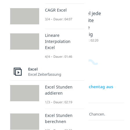
CAGR Excel
Excel
Excel
Excel jede
3/4 – Dauer: 04:07
Shortcuts
Zeilen
zweite
Dauer: 03:59
fixieren
Zeile
Dauer: 01:41
farbig
Lineare
Dauer: 02:20
Interpolation
Excel
4/4 – Dauer: 01:46
Excel
Excel Zeiterfassung
zur Videoseite: Excel Wochentag aus
Excel Stunden
Datum
addieren
1/3 – Dauer: 02:19
Lernen lohnt sich!
Entdecke hier deine Chancen.
Excel Stunden
berechnen