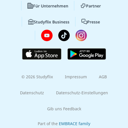
Für Unternehmen
Partner
Studyflix Business
Presse
© 2026 Studyflix
Impressum
AGB
Datenschutz
Datenschutz-Einstellungen
Gib uns Feedback
Part of the
EMBRACE family