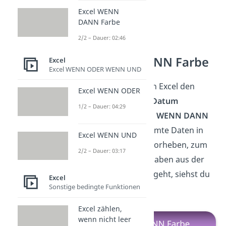
Excel WENN
DANN Farbe
2/2 – Dauer: 02:46
Excel WENN DANN Farbe
Excel
Excel WENN ODER WENN UND
Super! Jetzt kannst du in Excel den
Excel WENN ODER
Wochentag aus einem Datum
1/2 – Dauer: 04:29
ermitteln
. Mit der
Excel WENN DANN
Farbe
kannst du bestimmte Daten in
Excel WENN UND
deinem Dokument hervorheben, zum
2/2 – Dauer: 03:17
Beispiel alle Datumsangaben aus der
letzten Woche. Wie das geht, siehst du
Excel
Sonstige bedingte Funktionen
hier.
Excel zählen,
wenn nicht leer