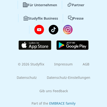
Für Unternehmen
Partner
Studyflix Business
Presse
© 2026 Studyflix
Impressum
AGB
Datenschutz
Datenschutz-Einstellungen
Gib uns Feedback
Part of the
EMBRACE family