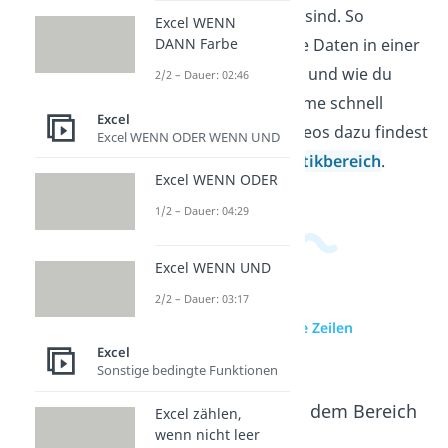
wie Tabellen aufgebaut sind. So
Excel WENN
verstehst du besser, wie Daten in einer
DANN Farbe
Tabelle sichtbar bleiben und wie du
2/2 – Dauer: 02:46
typische Anzeigeprobleme schnell
Excel
einordnest. Weitere Videos dazu findest
Excel WENN ODER WENN UND
du in unserem
Informatikbereich
.
Excel WENN ODER
1/2 – Dauer: 04:29
Excel WENN UND
2/2 – Dauer: 03:17
zur Videoseite: Excel alle Zeilen
einblenden
Excel
Sonstige bedingte Funktionen
Beliebte Inhalte aus dem Bereich
Excel zählen,
Excel
wenn nicht leer