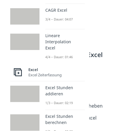
CAGR Excel
3/4 – Dauer: 04:07
Lineare
Interpolation
Excel
Weitere Inhalte: Excel
4/4 – Dauer: 01:46
Excel Grundlagen
Excel Formeln
Excel
Excel Zeiterfassung
Dauer: 04:50
Excel Prozentrechnung
Excel Stunden
Dauer: 04:19
Zeilenumbruch Excel
addieren
Dauer: 02:17
1/3 – Dauer: 02:19
Excel Schreibschutz aufheben
Dauer: 02:13
Excel Stunden
Standardabweichung Excel
berechnen
Dauer: 03:05
Excel Betrag