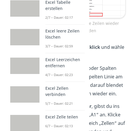
Excel Tabelle
erstellen
2/7 – Dauer: 02:17
Excel ausgeblendete Zeilen wieder
einblenden
Excel leere Zeilen
löschen
3/7 – Dauer: 02:59
Mache einen
Rechtsklick
und wähle
„
Einblenden
“.
Excel Leerzeichen
entfernen
Tipp:
Versteckte Zeilen oder Spalten
4/7 – Dauer: 02:23
erkennst du an der doppelten Linie am
Rand. Ein gezielter Klick darauf blendet
Excel Zellen
Zeilen oder Spalten auch wieder ein.
verbinden
5/7 – Dauer: 02:21
Ist die
Zeile 1 unsichtbar
, gibst du ins
Namensfeld oben links „A1“ an. Klicke
Excel Zelle teilen
dann unter Start im Bereich „Zellen“ auf
6/7 – Dauer: 02:13