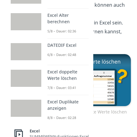
Neben fehlenden Zeilen können auch
doppelte Werte
ein
Excel Alter
berechnen
Formatierungsproblem in Excel sein.
Wie du sie wieder entfernen kannst,
5/8 – Dauer: 02:36
erfährst du
hier.
DATEDIF Excel
6/8 – Dauer: 02:48
Excel doppelte
Werte löschen
7/8 – Dauer: 03:41
Excel Duplikate
anzeigen
Zum Video: Excel doppelte Werte löschen
8/8 – Dauer: 02:28
Excel
SUMMEWENN-Funktionen Excel