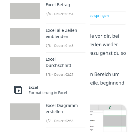
erklärt
Excel Betrag
6/8 – Dauer: 01:54
zur Stelle im Video springen
(00:13)
Excel alle Zeilen
Du hast eine Excel Tabelle vor dir, bei
einblenden
der du
ausgeblendete Zeilen
wieder
7/8 – Dauer: 01:48
einblenden
möchtest. Dazu gehst du so
Excel
vor:
Durchschnitt
Markiere
den ganzen Bereich um
8/8 – Dauer: 02:27
die ausgeblendete Zeile, beginnend
Excel
links außen.
Formatierung in Excel
Excel Diagramm
erstellen
1/7 – Dauer: 02:53