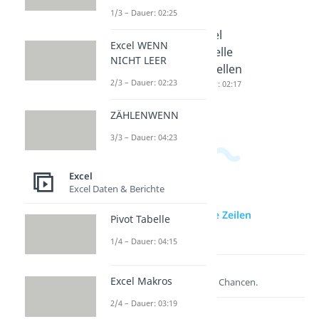
1/3 – Dauer: 02:25
Excel
Excel
Excel
Excel WENN
Durchsch
Diagram
Tabelle
NICHT LEER
nitt
m
erstellen
2/3 – Dauer: 02:23
Dauer: 02:27
erstellen
Dauer: 02:17
Dauer: 02:53
ZÄHLENWENN
3/3 – Dauer: 04:23
Excel
Excel Daten & Berichte
zur Videoseite: Excel alle Zeilen
Pivot Tabelle
einblenden
1/4 – Dauer: 04:15
Lernen lohnt sich!
Excel Makros
Entdecke hier deine Chancen.
2/4 – Dauer: 03:19