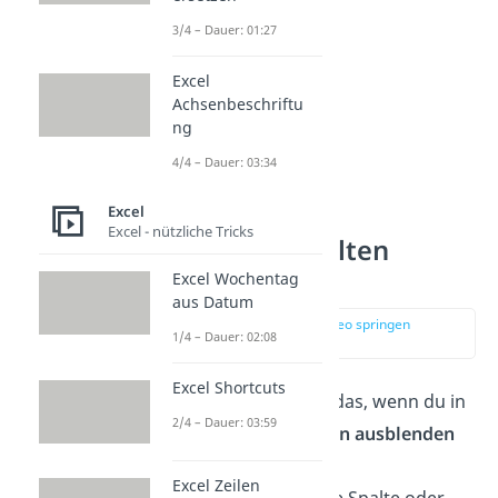
3/4 – Dauer: 01:27
Excel
Achsenbeschriftu
ng
4/4 – Dauer: 03:34
Excel
Excel - nützliche Tricks
Zeilen oder Spalten
ausblenden
Excel Wochentag
aus Datum
zur Stelle im Video springen
1/4 – Dauer: 02:08
(01:22)
Excel Shortcuts
Umgekehrt machst du das, wenn du in
2/4 – Dauer: 03:59
Excel Zeilen oder
Spalten ausblenden
willst.
Excel Zeilen
1.
Markiere
die gesamte Spalte oder