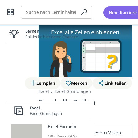
Suche
Neu: Karriere
Lernen lohnt sich!
Entdecke hier deine Chancen.
Lernplan
Merken
Link teilen
Excel
Excel Grundlagen
Excel alle Zeilen
Excel
einblenden
Excel Grundlagen
Excel Formeln
Wichtige Inhalte in diesem Video
1/8 – Dauer: 04:50