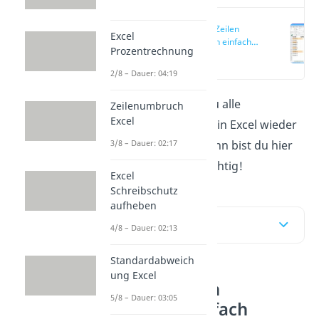
Excel alle Zeilen
Excel
einblenden einfach
Prozentrechnung
erklärt
(00:13)
2/8 – Dauer: 04:19
Dich interessiert, wie du alle
Zeilenumbruch
Excel
ausgeblendeten Zeilen
in Excel wieder
3/8 – Dauer: 02:17
einblenden
kannst? Dann bist du hier
und im
Video
genau richtig!
Excel
Schreibschutz
aufheben
Inhaltsübersicht
4/8 – Dauer: 02:13
Standardabweich
ung Excel
Excel alle Zeilen
5/8 – Dauer: 03:05
einblenden einfach