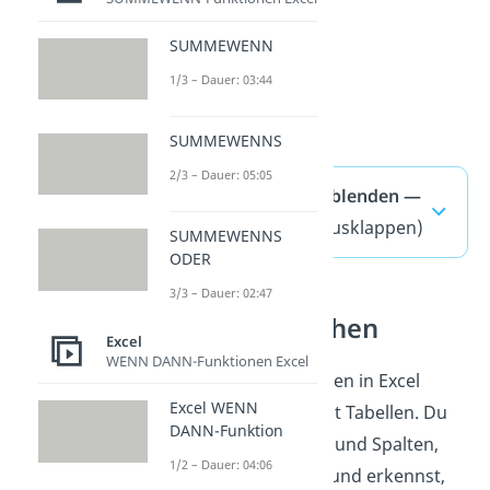
SUMMEWENN
1/3 – Dauer: 03:44
SUMMEWENNS
2/3 – Dauer: 05:05
Excel alle Zeilen einblenden —
häufigste Fragen
(ausklappen)
SUMMEWENNS
ODER
3/3 – Dauer: 02:47
Tabellen verstehen
Excel
WENN DANN-Funktionen Excel
Das Einblenden von Zeilen in Excel
Excel WENN
gehört zum Arbeiten mit Tabellen. Du
DANN-Funktion
ordnest Werte in Zeilen und Spalten,
1/2 – Dauer: 04:06
prüfst ihre Anordnung und erkennst,