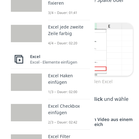
fixieren
Zeile vom Rand aus.
3/4 – Dauer: 01:41
Excel jede zweite
Zeile farbig
4/4 – Dauer: 02:20
Excel
Excel - Elemente einfügen
Excel Haken
Spalten ausblenden Excel
einfügen
1/3 – Dauer: 02:00
2. Mache einen
Rechtsklick
und wähle
Excel Checkbox
„
Ausblenden
“.
einfügen
Studyflix vernetzt: Hier ein Video aus einem
2/3 – Dauer: 02:42
anderen Bereich
Excel Filter