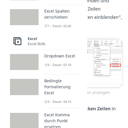
„Format“. Unter „Ausblenden und
Einblenden“ wählst du „Zeilen
Excel Spalten
einblenden“ oder „Spalten einblenden“,
verschieben
wenn Spalte A fehlt.
7/7 – Dauer: 02:40
Excel
Excel Skills
Dropdown Excel
1/4 – Dauer: 02:18
Bedingte
Formatierung
Excel versteckte Zeilen anzeigen
Excel
2/4 – Dauer: 04:19
Jetzt werden die
verstecken Zeilen
in
Excel Komma
Excel wieder angezeigt.
durch Punkt
ersetzen