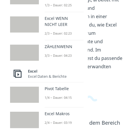
1/3 – Dauer: 02:25
Zellen, Formeln, Daten und
verschiedenen Eingaben in einer
Excel WENN
NICHT LEER
Tabelle. Dabei verstehst du, wie Excel
Zahlen erkennt und warum
2/3 – Dauer: 02:23
Einstellungen für Formate und
ZÄHLENWENN
Trennzeichen wichtig sind. Im
3/3 – Dauer: 04:23
Informatikbereich
findest du passende
Videos zu diesem und verwandten
Excel
Themen.
Excel Daten & Berichte
Pivot Tabelle
1/4 – Dauer: 04:15
Excel Makros
Beliebte Inhalte aus dem Bereich
2/4 – Dauer: 03:19
Excel