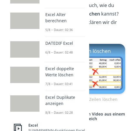
kannst. Aber weißt du auch, wie du
leere Zeilen
in Excel löschen
kannst?
Excel Alter
berechnen
Wie das genau geht, erklären wir dir
5/8 – Dauer: 02:36
hier
im Video!
DATEDIF Excel
6/8 – Dauer: 02:48
Excel doppelte
Werte löschen
7/8 – Dauer: 03:41
Excel Duplikate
Zum Video: Excel leere Zeilen löschen
anzeigen
8/8 – Dauer: 02:28
Studyflix vernetzt: Hier ein Video aus einem
anderen Bereich
Excel
SUMMEWENN-Funktionen Excel