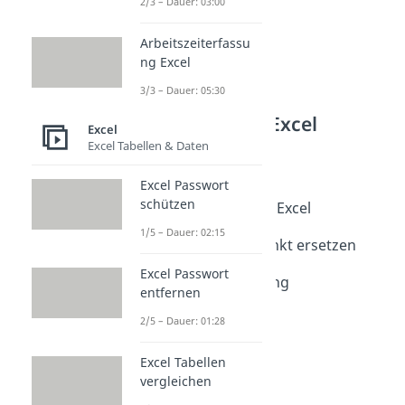
2/3 – Dauer: 03:00
Arbeitszeiterfassu
ng Excel
3/3 – Dauer: 05:30
Weitere Inhalte: Excel
Excel
Excel Tabellen & Daten
Excel Skills
Dropdown Excel
Excel Passwort
Dauer: 02:18
schützen
Bedingte Formatierung Excel
Dauer: 04:19
1/5 – Dauer: 02:15
Excel Komma durch Punkt ersetzen
Dauer: 01:27
Excel Passwort
Excel Achsenbeschriftung
entfernen
Dauer: 03:34
2/5 – Dauer: 01:28
Excel Tabellen
vergleichen