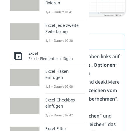
fixieren
3/4 – Dauer: 01:41
Schritt 4
Excel jede zweite
Zeile farbig
Kurzanleitung
4/4 – Dauer: 02:20
Excel
Gehe in der Excel oben links auf
Excel - Elemente einfügen
„
Datei
“
und wähle
„
Optionen
“
Excel Haken
Wähle den Bereich
einfügen
„
Erweitert
“ aus und deaktiviere
1/3 – Dauer: 02:00
die Option „
Trennzeichen vom
Betriebssystem übernehmen
“.
Excel Checkbox
einfügen
Trage bei
„
Dezimaltrennzeichen
“ und
2/3 – Dauer: 02:42
„
Tausendertrennzeichen
“ das
Excel Filter