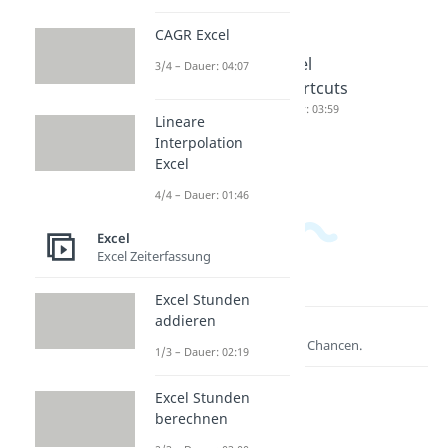
CAGR Excel
Excel
Excel
Excel
3/4 – Dauer: 04:07
Achsenbe
Wochent
Shortcuts
schriftun
ag aus
Dauer: 03:59
Lineare
g
Datum
Interpolation
Dauer: 03:34
Dauer: 02:08
Excel
4/4 – Dauer: 01:46
Excel
Excel Zeiterfassung
Excel Stunden
addieren
Lernen lohnt sich!
Entdecke hier deine Chancen.
1/3 – Dauer: 02:19
Excel Stunden
berechnen