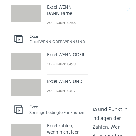
(ausklappen)
Excel WENN
DANN Farbe
2/2 – Dauer: 02:46
Excel
Excel WENN ODER WENN UND
Excel WENN ODER
1/2 – Dauer: 04:29
Excel WENN UND
2/2 – Dauer: 03:17
Excel verstehen
Excel
Das Ersetzen von Komma und Punkt in
Sonstige bedingte Funktionen
Excel gehört zu den Grundlagen der
Excel zählen,
Arbeit mit Tabellen und Zahlen. Wer
wenn nicht leer
sich mit Excel beschäftigt, arbeitet mit