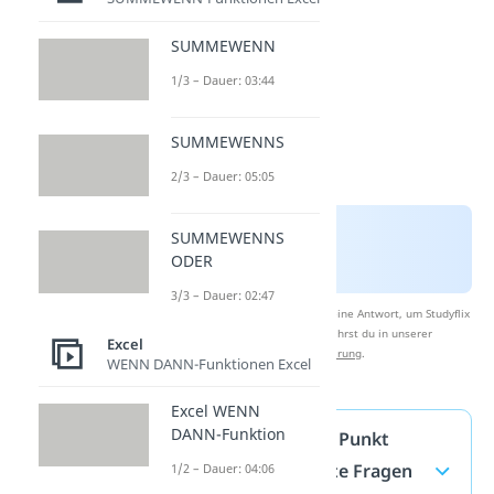
SUMMEWENN
1/3 – Dauer: 03:44
SUMMEWENNS
2/3 – Dauer: 05:05
SUMMEWENNS
ODER
3/3 – Dauer: 02:47
Nach Beantwortung speichern wir deine Antwort, um Studyflix
zu verbessern. Mehr dazu erfährst du in unserer
Excel
Datenschutzerklärung
.
WENN DANN-Funktionen Excel
Excel WENN
DANN-Funktion
Excel Komma durch Punkt
ersetzen — häufigste Fragen
1/2 – Dauer: 04:06