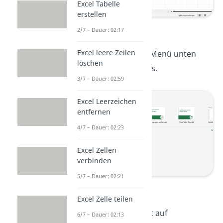
Excel Tabelle
erstellen
Schritt 1
2/7 – Dauer: 02:17
Excel leere Zeilen
Schritt 2:
Wähle im Menü unten
löschen
links „
Optionen
“ aus.
3/7 – Dauer: 02:59
Excel Leerzeichen
entfernen
4/7 – Dauer: 02:23
Excel Zellen
verbinden
5/7 – Dauer: 02:21
Schritt 2
Excel Zelle teilen
Schritt 3:
Klicke jetzt auf
6/7 – Dauer: 02:13