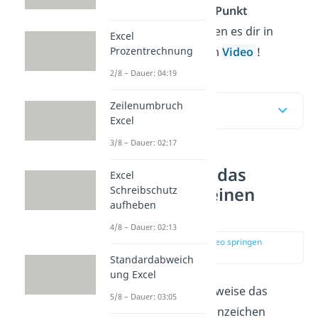
einem
Komma
in einen
Punkt
umwandeln? Wir erklären es dir in
Excel
Prozentrechnung
unserem Beitra
g
und im
Video
!
2/8 – Dauer: 04:19
Zeilenumbruch
Inhaltsübersicht
Excel
3/8 – Dauer: 02:17
Wie ersetze ich das
Excel
Schreibschutz
Komma durch einen
aufheben
Punkt in Excel?
4/8 – Dauer: 02:13
zur Stelle im Video springen
(00:12)
Standardabweich
ung Excel
In Europa wird üblicherweise das
5/8 – Dauer: 03:05
Komma
als Dezimaltrennzeichen