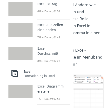
Excel Betrag
verwendet, während in Ländern wie
den USA, Großbritannien und
6/8 – Dauer: 01:54
Australien der
Punkt
diese Rolle
Excel alle Zeilen
übernimmt. Du kannst in Excel in
einblenden
wenigen Schritten ein Komma in einen
7/8 – Dauer: 01:48
Punkt umwandeln:
Excel
Schritt 1:
Öffne dein Excel-
Durchschnitt
Dokument und klicke im Menüband
8/8 – Dauer: 02:27
oben links auf „
Datei
“.
Excel
Formatierung in Excel
Excel Diagramm
erstellen
1/7 – Dauer: 02:53