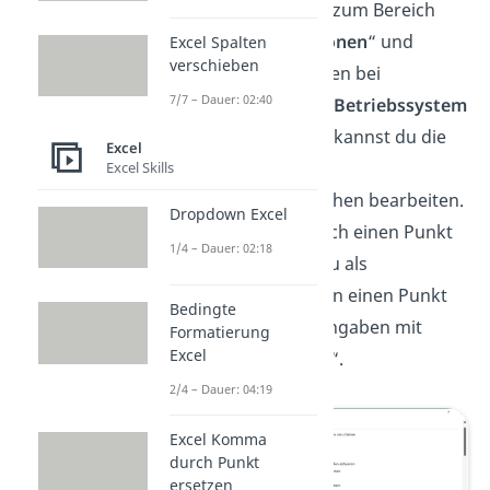
„
Erweitert
“. Scrolle zum Bereich
„
Bearbeitungsoptionen
“ und
Excel Spalten
verschieben
entferne das Häkchen bei
7/7 – Dauer: 02:40
„
Trennzeichen vom Betriebssystem
übernehmen
“. Jetzt kannst du die
Excel
Dezimal- und
Excel Skills
Tausendertrennzeichen bearbeiten.
Dropdown Excel
Um ein Komma durch einen Punkt
1/4 – Dauer: 02:18
zu ersetzen, gibst du als
Dezimaltrennzeichen einen Punkt
Bedingte
ein. Bestätige die Eingaben mit
Formatierung
Excel
einem Klick auf „
OK
“.
2/4 – Dauer: 04:19
Excel Komma
durch Punkt
ersetzen