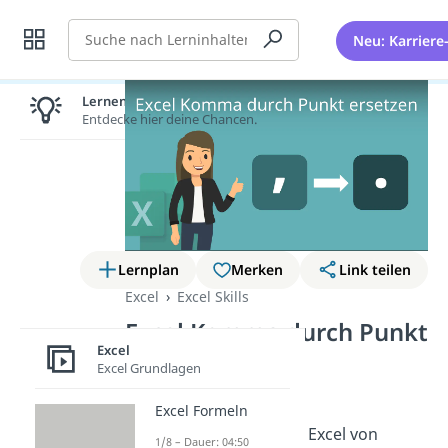
Suche
Neu: Karriere
Lernen lohnt sich!
Entdecke hier deine Chancen.
Lernplan
Merken
Link teilen
Excel
Excel Skills
Excel Komma durch Punkt
Excel
ersetzen
Excel Grundlagen
Du möchtest das
Excel Formeln
Dezimaltrennzeichen in Excel von
1/8 – Dauer: 04:50