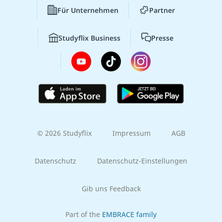
Für Unternehmen
Partner
Studyflix Business
Presse
© 2026 Studyflix
Impressum
AGB
Datenschutz
Datenschutz-Einstellungen
Gib uns Feedback
Part of the
EMBRACE family