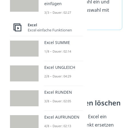
Zeichen deiner Wahl ein und
einfügen
bestätige deine Auswahl mit
3/3 – Dauer: 02:27
„
OK
“.
Excel
Excel einfache Funktionen
Excel SUMME
1/8 – Dauer: 02:14
Excel UNGLEICH
2/8 – Dauer: 04:29
Excel RUNDEN
Excel leere Zeilen löschen
3/8 – Dauer: 02:05
Jetzt weißt du, wie du in Excel ein
Excel AUFRUNDEN
Komma durch einen Punkt ersetzen
4/8 – Dauer: 02:13