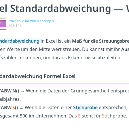
el Standardabweichung — 
zur Stelle im Video springen
(01:14)
ndardabweichung
in Excel ist ein
Maß für die Streuungsbre
gen Werte um den Mittelwert streuen. Du kannst mit ihr
Aus
szahlen, erkennen, um daraus Erkenntnisse abzuleiten.
dardabweichung Formel Excel
TABW.N()
→ Wenn die Daten der Grundgesamtheit entsprech
albjahres.
TABW.
S
()
→ Wenn die Daten einer
Stichprobe
entsprechen, 
nsgesamt 500 im Unternehmen. Das
S
steht für
S
tichprobe.