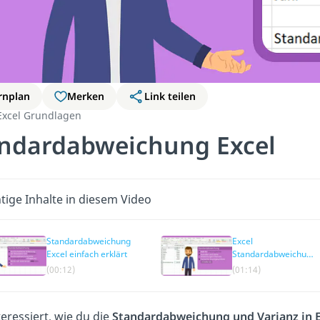
rnplan
Merken
Link teilen
Excel Grundlagen
ndardabweichung Excel
tige Inhalte in diesem Video
Standardabweichung
Excel
Excel einfach erklärt
Standardabweichung
— Wofür berechnen?
(00:12)
(01:14)
teressiert, wie du die
Standardabweichung und Varianz in E