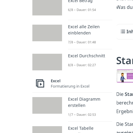
Excel Betrag
Was du 
6/8 – Dauer: 01:54
Excel alle Zeilen
In
einblenden
7/8 – Dauer: 01:48
Excel Durchschnitt
Sta
8/8 – Dauer: 02:27
Excel
Formatierung in Excel
Die
Sta
Excel Diagramm
berechn
erstellen
Ergebni
1/7 – Dauer: 02:53
Die St
Excel Tabelle
ausein