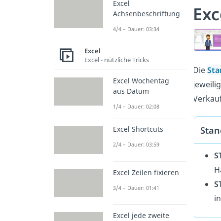
Excel
Exc
Achsenbeschriftung
4/4 – Dauer: 03:34
Excel
Excel - nützliche Tricks
Die
Sta
Excel Wochentag
jeweili
aus Datum
Verkauf
1/4 – Dauer: 02:08
Stan
Excel Shortcuts
2/4 – Dauer: 03:59
S
H
Excel Zeilen fixieren
S
3/4 – Dauer: 01:41
i
Excel jede zweite