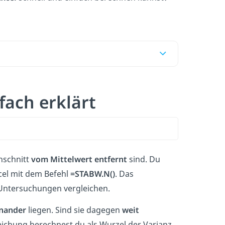
ach erklärt
hschnitt
vom Mittelwert entfernt
sind. Du
cel mit dem Befehl
=STABW.N()
. Das
 Untersuchungen vergleichen.
inander
liegen. Sind sie dagegen
weit
ichung berechnest du als Wurzel der Varianz.