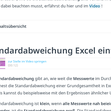
dabei beachten musst, erfährst du hier und im
Video
!
haltsübersicht
ndardabweichung Excel einf
zur Stelle im Video springen
(00:12)
ndardabweichung
gibt an, wie weit die
Messwerte
im Durc
est die Standardabweichung einer Grundgesamtheit in Ex
s kannst du beispielsweise mit den Ergebnissen ähnlicher
andardabweichung ist
klein
, wenn
alle
Messwerte nah
beie
ander
, ist die
Standardabweichung groß
. Die Standardabwe