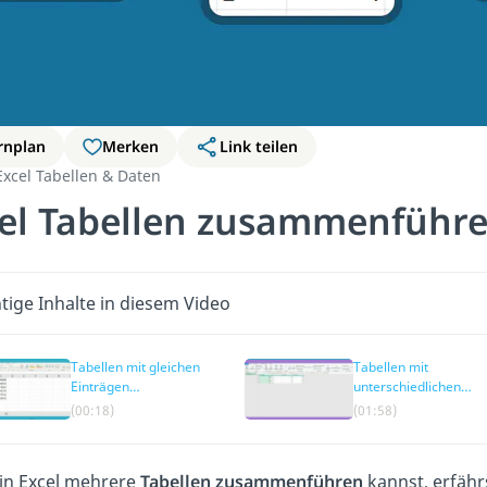
rnplan
Merken
Link teilen
Excel Tabellen & Daten
el Tabellen zusammenführ
tige Inhalte in diesem Video
Tabellen mit gleichen
Tabellen mit
Einträgen
unterschiedlichen
zusammenführen
Einträgen
(00:18)
(01:58)
(Konsolidieren)
zusammenführen
(Power Query)
in Excel mehrere
Tabellen zusammenführen
kannst, erfähr