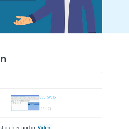
en
SVERWEIS
(03:17)
st du hier und im
Video
.