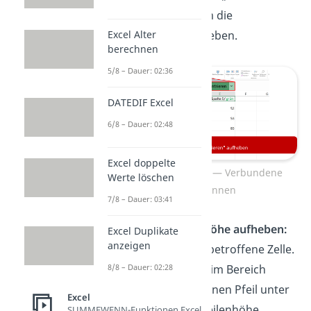
und Zentrieren“, um die
Excel Alter
Verbindung aufzuheben.
berechnen
5/8 – Dauer: 02:36
DATEDIF Excel
6/8 – Dauer: 02:48
Excel doppelte
Textumbruch Excel — Verbundene
Werte löschen
Zellen trennen
7/8 – Dauer: 03:41
Fixwert der Zeilenhöhe aufheben:
Excel Duplikate
anzeigen
Markiere dafür die betroffene Zelle.
8/8 – Dauer: 02:28
Klicke unter „Start“ im Bereich
„Zellen“ auf den kleinen Pfeil unter
Excel
„Format“. Wähle „Zeilenhöhe
SUMMEWENN-Funktionen Excel