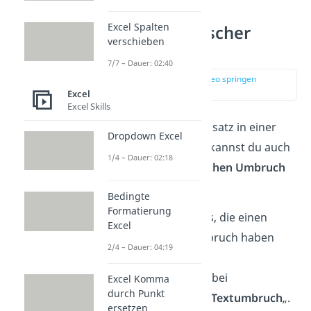
Excel Spalten
Excel automatischer
verschieben
Zeilenumbruch
7/7 – Dauer: 02:40
zur Stelle im Video springen
(00:44)
Excel
Excel Skills
Um nicht jeden Excel Absatz in einer
Dropdown Excel
Zelle extra einzufügen, kannst du auch
1/4 – Dauer: 02:18
einfach den
automatischen Umbruch
einschalten.
Bedingte
Formatierung
Wähle
die Zellen aus, die einen
Excel
automatischen Umbruch haben
2/4 – Dauer: 04:19
sollen.
Klicke
unter „Start“ bei
Excel Komma
durch Punkt
„
Ausrichtung
“ auf „
Textumbruch
„.
ersetzen