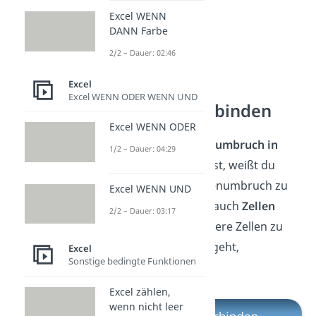
Excel WENN
DANN Farbe
2/2 – Dauer: 02:46
Excel
Excel WENN ODER WENN UND
Excel Zellen verbinden
Excel WENN ODER
Wie du den
Excel Zeilenumbruch in
1/2 – Dauer: 04:29
einer Zelle
setzen kannst, weißt du
jetzt. Anstatt einen Zeilenumbruch zu
Excel WENN UND
setzen, kannst du aber auch
Zellen
2/2 – Dauer: 03:17
verbinden
und so mehrere Zellen zu
einer machen. Wie das geht,
Excel
Sonstige bedingte Funktionen
erfährst du
hier
.
Excel zählen,
wenn nicht leer