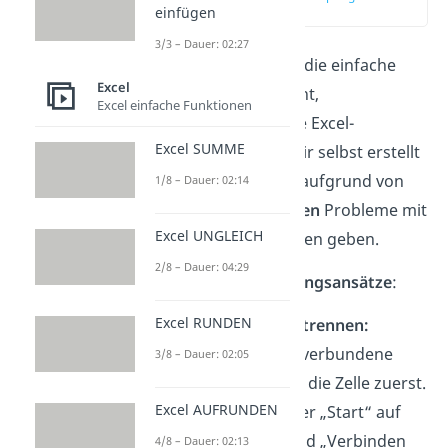
einfügen
(01:15)
3/3 – Dauer: 02:27
Manchmal funktioniert die einfache
Excel
Anleitung trotzdem nicht,
Excel einfache Funktionen
beispielsweise wenn die Excel-
Excel SUMME
Dokumente nicht von dir selbst erstellt
wurden. Dann kann es aufgrund von
1/8 – Dauer: 02:14
anderen Formatierungen
Probleme mit
Excel UNGLEICH
dem Absatz in Excel Zellen geben.
2/8 – Dauer: 04:29
Dafür gibt es
zwei Lösungsansätze
:
Excel RUNDEN
Verbundene Zellen trennen:
Handelt es sich um verbundene
3/8 – Dauer: 02:05
Zellen, markierst du die Zelle zuerst.
Excel AUFRUNDEN
Dann klickst du unter „Start“ auf
das ausgewählte Feld „Verbinden
4/8 – Dauer: 02:13