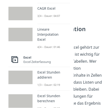
CAGR Excel
3/4 – Dauer: 04:07
Tabellenkalkulation
Lineare
verstehen
Interpolation
Excel
Ein Zeilenumbruch in Excel gehört zur
4/4 – Dauer: 01:46
Tabellenkalkulation und ist wichtig für
Excel
ein sauberes Layout in Tabellen. Wer
Excel Zeiterfassung
sich mit Tabellenkalkulation
Excel Stunden
beschäftigt, formatiert Inhalte in Zellen
addieren
und richtet Text so aus, dass Listen und
1/3 – Dauer: 02:19
Übersichten gut lesbar bleiben. Dabei
Excel Stunden
erkennst du, wie Einstellungen für
berechnen
Ausrichtung und Anzeige das Ergebnis