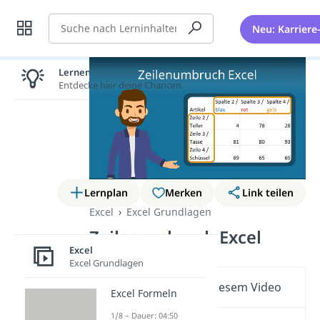
Suche
Neu: Karriere
Lernen lohnt sich!
Entdecke hier deine Chancen.
Lernplan
Merken
Link teilen
Excel
Excel Grundlagen
Zeilenumbruch Excel
Excel
Excel Grundlagen
Wichtige Inhalte in diesem Video
Excel Formeln
1/8 – Dauer: 04:50