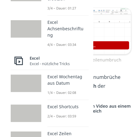
3/4 – Dauer: 01:27
Excel
Achsenbeschriftu
ng
4/4 – Dauer: 03:34
Excel
Excel automatischer Zeilenumbruch
Excel - nützliche Tricks
Gut zu wissen:
Die Zeilenumbrüche
Excel Wochentag
aus Datum
passen sich
automatisch
der
1/4 – Dauer: 02:08
Spaltenbreite an.
Studyflix vernetzt: Hier ein Video aus einem
Excel Shortcuts
anderen Bereich
2/4 – Dauer: 03:59
Excel Zeilen