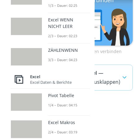
1/3 – Dauer: 02:25
Excel WENN
NICHT LEER
2/3 – Dauer: 02:23
ZÄHLENWENN
Zum Video: Excel Zellen verbinden
3/3 – Dauer: 04:23
Zeilenumbruch Excel —
Excel
häufigste Fragen
(ausklappen)
Excel Daten & Berichte
Pivot Tabelle
1/4 – Dauer: 04:15
Excel Makros
2/4 – Dauer: 03:19