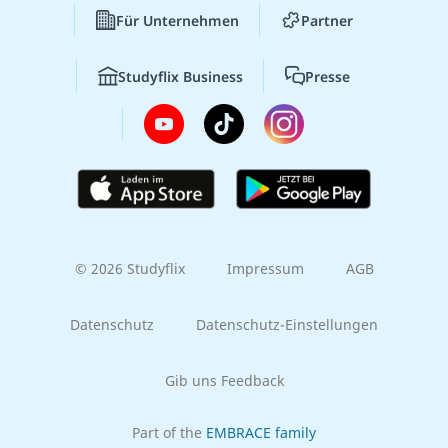
Für Unternehmen
Partner
Studyflix Business
Presse
© 2026 Studyflix
Impressum
AGB
Datenschutz
Datenschutz-Einstellungen
Gib uns Feedback
Part of the
EMBRACE family