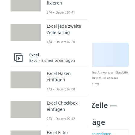
fixieren
3/4 – Dauer: 01:41
Excel jede zweite
Zeile farbig
4/4 – Dauer: 02:20
Excel
Excel - Elemente einfügen
Nach Beantwortung speichern wir deine Antwort, um Studyflix
Excel Haken
zu verbessern. Mehr dazu erfährst du in unserer
einfügen
Datenschutzerklärung
.
1/3 – Dauer: 02:00
Excel Checkbox
Absatz in Excel Zelle —
einfügen
Probleme &
2/3 – Dauer: 02:42
Lösungsvorschläge
Excel Filter
zur Stelle im Video springen