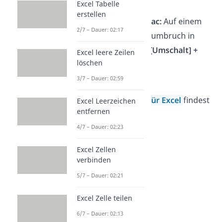
Excel Tabelle
erstellen
Zeilenumbruch Excel Mac:
Auf einem
2/7 – Dauer: 02:17
Mac kannst du den Textumbruch in
Excel mit
[Command]
+ [Umschalt] +
Excel leere Zeilen
löschen
[Enter]
setzen.
3/7 – Dauer: 02:59
Tipp:
Weitere nützliche
Tastenkombinationen für Excel
findest
Excel Leerzeichen
entfernen
du hier.
4/7 – Dauer: 02:23
Excel Zellen
verbinden
5/7 – Dauer: 02:21
Excel Zelle teilen
6/7 – Dauer: 02:13