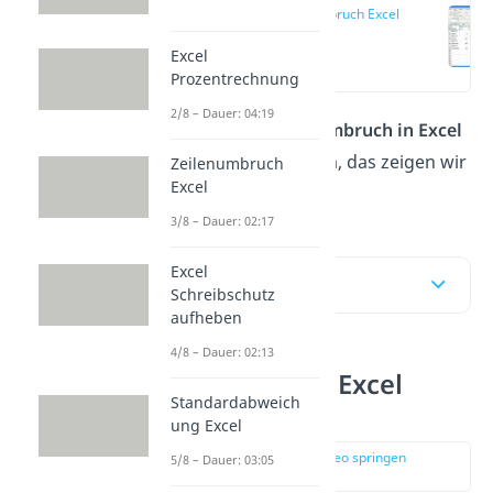
Zeilenumbruch Excel
einfügen
Excel
(00:12)
Prozentrechnung
2/8 – Dauer: 04:19
Du willst einen
Zeilenumbruch in Excel
einfügen? Kein Problem, das zeigen wir
Zeilenumbruch
Excel
dir hier und im
Video
!
3/8 – Dauer: 02:17
Excel
Inhaltsübersicht
Schreibschutz
aufheben
4/8 – Dauer: 02:13
Zeilenumbruch Excel
Standardabweich
einfügen
ung Excel
zur Stelle im Video springen
5/8 – Dauer: 03:05
(00:12)