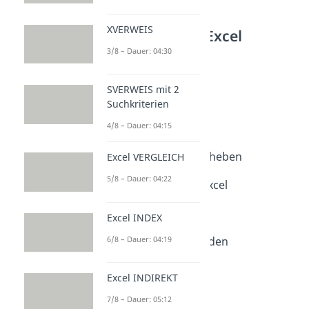
XVERWEIS
Weitere Inhalte: Excel
3/8 – Dauer: 04:30
Excel Grundlagen
Excel Formeln
Dauer: 04:50
SVERWEIS mit 2
Excel Prozentrechnung
Suchkriterien
Dauer: 04:19
4/8 – Dauer: 04:15
Zeilenumbruch Excel
Dauer: 02:17
Excel Schreibschutz aufheben
Excel VERGLEICH
Dauer: 02:13
5/8 – Dauer: 04:22
Standardabweichung Excel
Dauer: 03:05
Excel Betrag
Excel INDEX
Dauer: 01:54
6/8 – Dauer: 04:19
Excel alle Zeilen einblenden
Dauer: 01:48
Excel Durchschnitt
Excel INDIREKT
Dauer: 02:27
7/8 – Dauer: 05:12