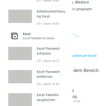
2/3 – Dauer: 03:00
in der Tabelle verändern. Weitere
Videos dazu findest du in unserem
Arbeitszeiterfassu
Informatikbereich
.
ng Excel
3/3 – Dauer: 05:30
Excel
Excel Tabellen & Daten
Excel Passwort
schützen
zur Videoseite: Zeilenumbruch Excel
1/5 – Dauer: 02:15
Beliebte Inhalte aus dem Bereich
Excel Passwort
Excel
entfernen
2/5 – Dauer: 01:28
Excel
Standard
Excel
Excel Tabellen
Schreibsc
abweichu
Betrag
vergleichen
hutz
ng Excel
Dauer: 01:54