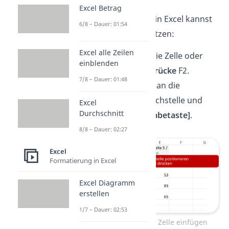
Excel Betrag
Den
manuellen Absatz
in Excel kannst
6/8 – Dauer: 01:54
du in Windows leicht setzen:
Excel alle Zeilen
Klicke
doppelt auf die Zelle oder
einblenden
wähle sie aus und
drücke
F2.
7/8 – Dauer: 01:48
Bewege den Cursor an die
gewünschte Umbruchstelle und
Excel
Durchschnitt
drücke
[Alt] + [Eingabetaste]
.
8/8 – Dauer: 02:27
Excel
Formatierung in Excel
Excel Diagramm
erstellen
1/7 – Dauer: 02:53
Excel Zeilenumbruch in Zelle einfügen