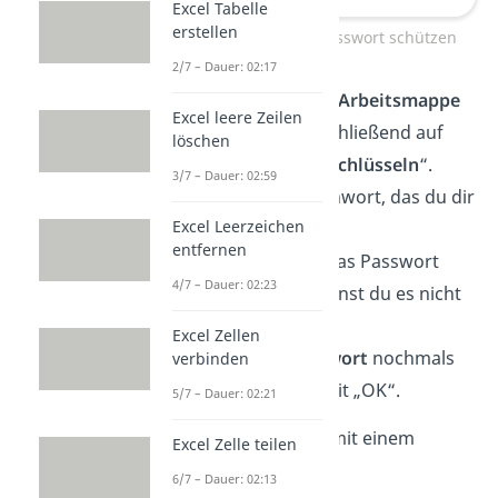
Excel Tabelle
erstellen
Excel Tabelle mit Passwort schützen
2/7 – Dauer: 02:17
Dort klickst du auf „
Arbeitsmappe
Excel leere Zeilen
schützen
“ und anschließend auf
löschen
„
Mit Kennwort verschlüsseln
“.
3/7 – Dauer: 02:59
Vergib nun ein Kennwort, das du dir
Excel Leerzeichen
gut
merken
kannst.
entfernen
Wichtig:
Wenn du das Passwort
4/7 – Dauer: 02:23
vergessen hast, kannst du es nicht
zurücksetzen!
Excel Zellen
Gib
dasselbe Kennwort
nochmals
verbinden
ein und bestätige mit „OK“.
5/7 – Dauer: 02:21
Jetzt ist die Excel Datei mit einem
Excel Zelle teilen
Passwort geschützt
.
6/7 – Dauer: 02:13