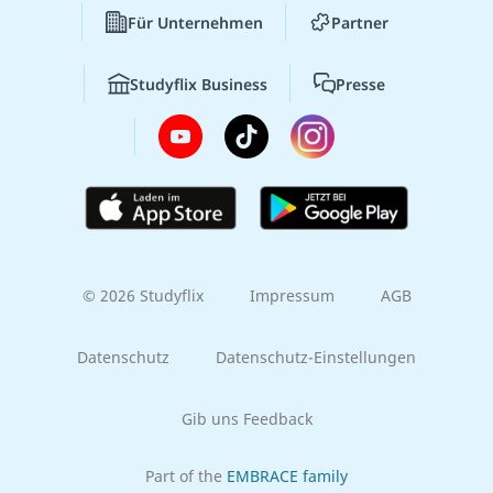
Für Unternehmen
Partner
Studyflix Business
Presse
© 2026 Studyflix
Impressum
AGB
Datenschutz
Datenschutz-Einstellungen
Gib uns Feedback
Part of the
EMBRACE family