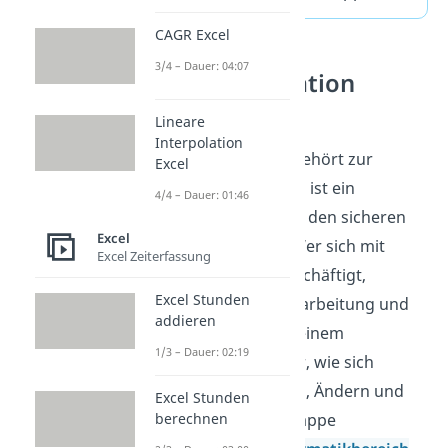
CAGR Excel
3/4 – Dauer: 04:07
Tabellenkalkulation
verstehen
Lineare
Interpolation
Excel Passwortschutz gehört zur
Excel
Tabellenkalkulation und ist ein
4/4 – Dauer: 01:46
typisches Werkzeug für den sicheren
Excel
Umgang mit Dateien. Wer sich mit
Excel Zeiterfassung
Tabellenkalkulation beschäftigt,
Excel Stunden
arbeitet mit Aufbau, Bearbeitung und
addieren
Schutz von Tabellen in einem
1/3 – Dauer: 02:19
Programm. So wird klar, wie sich
Funktionen zum Öffnen, Ändern und
Excel Stunden
Sichern einer Arbeitsmappe
berechnen