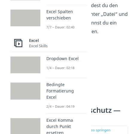
Tipp:
Auf einem Mac findest du den
Excel Spalten
Excel Passwortschutz unter „Datei“ und
verschieben
„Passwörter…“. Dort kannst du ein
7/7 – Dauer: 02:40
neues Kennwort festlegen.
Excel
Excel Skills
Dropdown Excel
1/4 – Dauer: 02:18
Bedingte
Formatierung
Excel
2/4 – Dauer: 04:19
Excel Passwortschutz —
Optionen
Excel Komma
durch Punkt
zur Stelle im Video springen
ersetzen