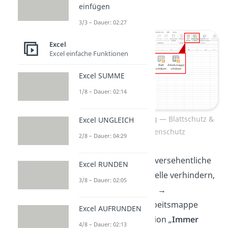
einfügen
aktivieren.
3/3 – Dauer: 02:27
Excel
Excel einfache Funktionen
Excel SUMME
1/8 – Dauer: 02:14
Excel Verschlüsselung — Blattschutz &
Excel UNGLEICH
Arbeitsmappenschutz
2/8 – Dauer: 04:29
Übrigens:
Möchtest du versehentliche
Excel RUNDEN
Änderungen an der Tabelle verhindern,
3/8 – Dauer: 02:05
kannst du unter „Datei“ →
„Informationen“ → „Arbeitsmappe
Excel AUFRUNDEN
schützen“ auch die Option „
Immer
4/8 – Dauer: 02:13