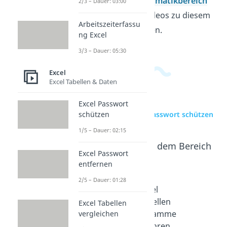
unterscheiden. Im
Informatikbereich
2/3 – Dauer: 03:00
findest du passende Videos zu diesem
Arbeitszeiterfassu
und verwandten Themen.
ng Excel
3/3 – Dauer: 05:30
Excel
Excel Tabellen & Daten
Excel Passwort
schützen
zur Videoseite: Excel Passwort schützen
1/5 – Dauer: 02:15
Beliebte Inhalte aus dem Bereich
Excel Passwort
Excel
entfernen
2/5 – Dauer: 01:28
Excel
Excel
Excel
Passwort
Tabellen
Tabellen
Excel Tabellen
entferne
vergleich
zusamme
vergleichen
n
en
nführen