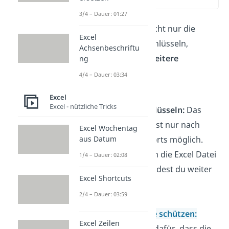
(01:08)
3/4 – Dauer: 01:27
Du kannst allerdings nicht nur die
Excel
ganze Excel Datei verschlüsseln,
Achsenbeschriftu
sondern es gibt noch
weitere
ng
Möglichkeiten
für den
4/4 – Dauer: 03:34
Kennwortschutz.
Excel
Excel - nützliche Tricks
Ganze Datei verschlüsseln:
Das
Anzeigen der Datei ist nur nach
Excel Wochentag
Eingabe des Passworts möglich.
aus Datum
Wie du vorgehst, um die Excel Datei
1/4 – Dauer: 02:08
zu verschlüsseln, findest du weiter
Excel Shortcuts
oben.
2/4 – Dauer: 03:59
Excel Arbeitsmappe schützen:
Excel Zeilen
Diese Option sorgt dafür, dass die