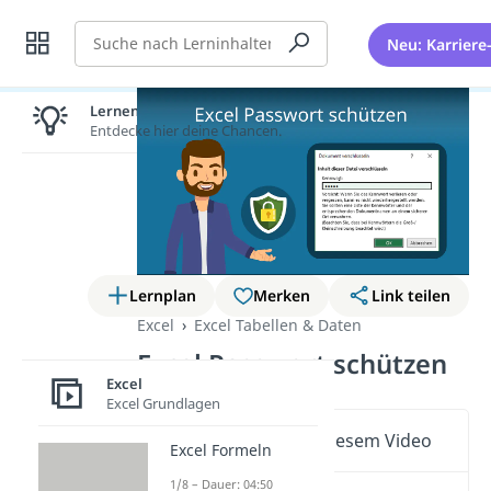
Suche
Neu: Karriere
Lernen lohnt sich!
Entdecke hier deine Chancen.
Lernplan
Merken
Link teilen
Excel
Excel Tabellen & Daten
Excel Passwort schützen
Excel
Excel Grundlagen
Wichtige Inhalte in diesem Video
Excel Formeln
1/8 – Dauer: 04:50