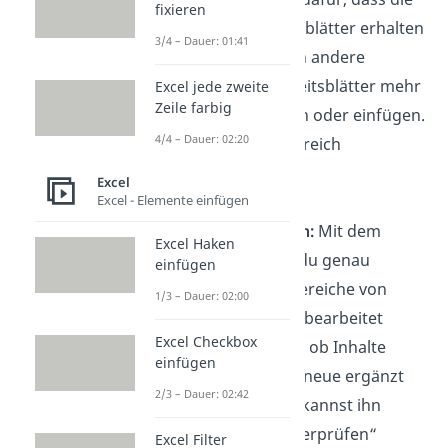
fixieren
Struktur der Arbeitsblätter erhalten
3/4 – Dauer: 01:41
bleibt. Dann können andere
Benutzer keine Arbeitsblätter mehr
Excel jede zweite
Zeile farbig
löschen, ausblenden oder einfügen.
4/4 – Dauer: 02:20
Du findest sie im Bereich
„Überprüfen“
Excel
Excel - Elemente einfügen
Excel Blatt schützen:
Mit dem
Excel Haken
Blattschutz kannst du genau
einfügen
festlegen, welche Bereiche von
1/3 – Dauer: 02:00
anderen Benutzern bearbeitet
Excel Checkbox
werden dürfen, z. B. ob Inhalte
einfügen
verändert oder nur neue ergänzt
2/3 – Dauer: 02:42
werden dürfen. Du kannst ihn
ebenfalls unter „Überprüfen“
Excel Filter