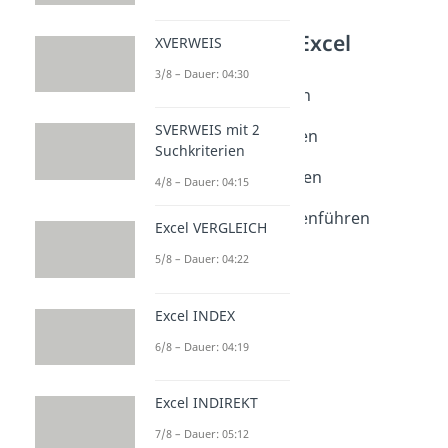
Weitere Inhalte: Excel
XVERWEIS
Excel Tabellen & Daten
3/8 – Dauer: 04:30
Excel Passwort schützen
Dauer: 02:15
SVERWEIS mit 2
Excel Passwort entfernen
Suchkriterien
Dauer: 01:28
Excel Tabellen vergleichen
4/8 – Dauer: 04:15
Dauer: 02:37
Excel Tabellen zusammenführen
Excel VERGLEICH
Dauer: 04:02
csv in Excel umwandeln
5/8 – Dauer: 04:22
Dauer: 02:13
Excel INDEX
6/8 – Dauer: 04:19
Excel INDIREKT
7/8 – Dauer: 05:12