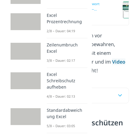
Excel Passwort
schützen —
Anleitung
Excel
(00:14)
Prozentrechnung
2/8 – Dauer: 04:19
Um vertrauliche Dateien vor
neugierigen Blicken zu bewahren,
Zeilenumbruch
Excel
kannst du sie in
Excel
mit einem
3/8 – Dauer: 02:17
Passwort schützen
. Hier und im
Video
erfährst du, wie das geht!
Excel
Schreibschutz
aufheben
Inhaltsübersicht
4/8 – Dauer: 02:13
Standardabweich
ung Excel
Excel Passwort schützen
5/8 – Dauer: 03:05
— Anleitung