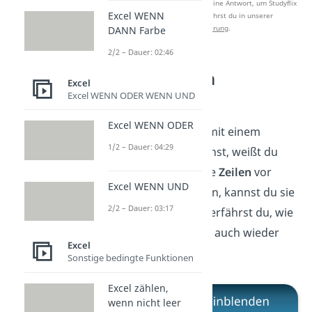
Nach Beantwortung speichern wir deine Antwort, um Studyflix
Excel WENN
zu verbessern. Mehr dazu erfährst du in unserer
Datenschutzerklärung
.
DANN Farbe
2/2 – Dauer: 02:46
Excel alle Zeilen
Excel
einblenden
Excel WENN ODER WENN UND
Excel WENN ODER
Wie du eine Excel Liste mit einem
1/2 – Dauer: 04:29
Passwort schützen kannst, weißt du
jetzt. Um nur bestimmte
Zeilen
vor
Excel WENN UND
Bearbeitung zu schützen, kannst du sie
2/2 – Dauer: 03:17
auch
ausblenden
.
Hier
erfährst du, wie
das geht und wie du sie auch wieder
Excel
einblendest.
Sonstige bedingte Funktionen
Excel zählen,
wenn nicht leer