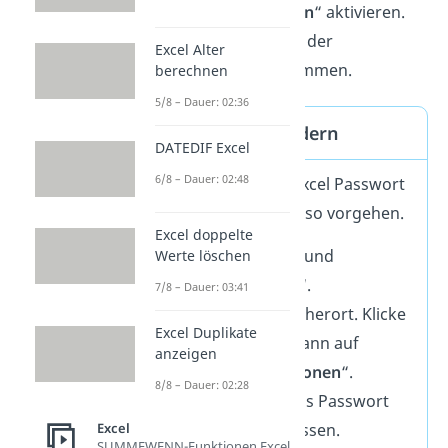
schreibgeschützt öffnen
“ aktivieren.
Dann müssen Benutzer der
Excel Alter
Bearbeitung aktiv zustimmen.
berechnen
5/8 – Dauer: 02:36
Excel Passwort ändern
DATEDIF Excel
6/8 – Dauer: 02:48
Um das festgelegte Excel Passwort
zu ändern, kannst du so vorgehen.
Excel doppelte
Klicke auf „Datei“ und
Werte löschen
„
Speichern unter
“.
7/8 – Dauer: 03:41
Wähle einen Speicherort. Klicke
Excel Duplikate
auf „
Tools
“ und dann auf
anzeigen
„
Allgemeine Optionen
“.
8/8 – Dauer: 02:28
Dort kannst du das Passwort
Excel
zum Öffnen anpassen.
SUMMEWENN-Funktionen Excel