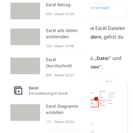
Excel Betrag
zur Stelle im Video springen
(00:14)
6/8 – Dauer: 01:54
Um den
Zugriff
auf deine Excel Dateien
Excel alle Zeilen
durch Andere zu
verhindern
, gehst du
einblenden
so vor.
7/8 – Dauer: 01:48
Wähle oben im Menü „
Datei
“ und
Excel
Durchschnitt
danach „
Informationen
“.
8/8 – Dauer: 02:27
Excel
Formatierung in Excel
Excel Diagramm
erstellen
1/7 – Dauer: 02:53