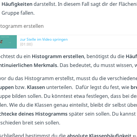
Häufigkeiten
darstellst. In diesem Fall sagt dir der Fläche
Gruppe fallen.
stogramm erstellen
zur Stelle im Video springen
(01:00)
chtest du ein
Histogramm
erstellen
, benötigst du die
Häuf
ntinuierlichen Merkmals
. Das bedeutet, du musst wissen, 
vor du das Histogramm erstellst, musst du die verschieden
uppen
bzw.
Klassen
unterteilen. Dafür legst du fest, wie
br
ppe bilden sollen. Du könntest etwa festlegen, dass bei der
len. Wie du die Klassen genau einteilst, bleibt dir selbst übe
chtecke deines Histogramms
später sein sollen. Du kannst
schieden breit sein sollen.
schließend bestimmst du die
absolute
Klassenhäufigkeit