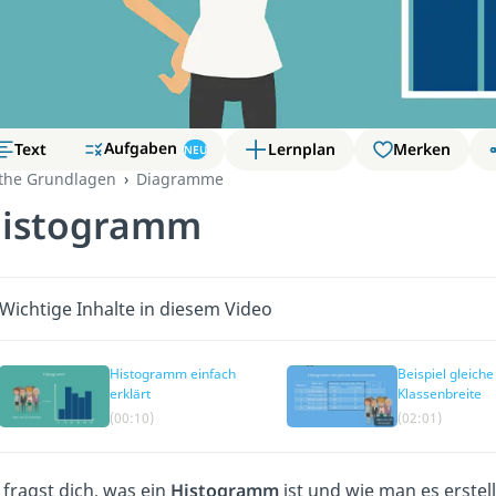
Aufgaben
Text
Lernplan
Merken
NEU
the Grundlagen
Diagramme
istogramm
Wichtige Inhalte in diesem Video
Histogramm einfach
Beispiel gleiche
erklärt
Klassenbreite
(00:10)
(02:01)
fragst dich, was ein
Histogramm
ist und wie man es erstellt