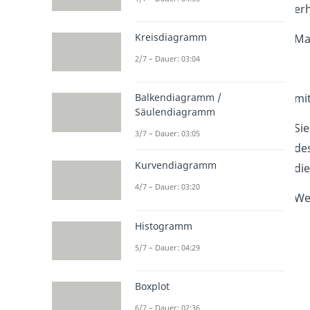
erh
Kreisdiagramm
Ma
2/7 – Dauer: 03:04
mi
Balkendiagramm /
Säulendiagramm
Si
3/7 – Dauer: 03:05
des
Kurvendiagramm
di
4/7 – Dauer: 03:20
Wen
Histogramm
5/7 – Dauer: 04:29
Boxplot
6/7 – Dauer: 02:36