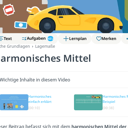
Aufgaben
Text
Lernplan
Merken
NEU
the Grundlagen
Lagemaße
armonisches Mittel
Wichtige Inhalte in diesem Video
Harmonisches
Harmonisches M
einfach erklärt
Beispiel
(00:10)
(00:38)
ser Beitrag befasst sich mit dem
harmonischen Mittel der 