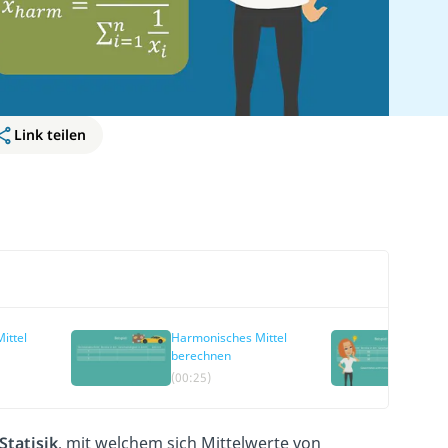
Link teilen
ittel
Harmonisches Mittel
Ha
berechnen
ari
Un
(00:25)
(01
Statisik
, mit welchem sich Mittelwerte von