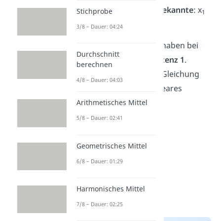
Nun haben wir
zwei Unbekannte
: x
Stichprobe
1
und x
.
2
3/8 – Dauer: 04:24
Wichtig:
Die Variablen x haben bei
Durchschnitt
einem LGS immer die
Potenz 1
.
berechnen
Sobald also ein
x²
in der Gleichung
4/8 – Dauer: 04:03
vorkommt, ist es kein lineares
Gleichungssystem mehr.
Arithmetisches Mittel
5/8 – Dauer: 02:41
Geometrisches Mittel
6/8 – Dauer: 01:29
Harmonisches Mittel
7/8 – Dauer: 02:25