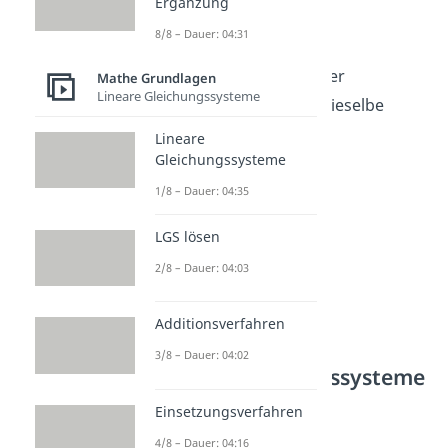
Ergänzung
einen gemeinsamen
8/8 – Dauer: 04:31
Schnittpunkt
haben,
parallel
verlaufen oder
Mathe Grundlagen
Lineare Gleichungssysteme
identisch
sind, also dieselbe
Gerade abbilden.
Lineare
Gleichungssysteme
1/8 – Dauer: 04:35
LGS lösen
2/8 – Dauer: 04:03
Additionsverfahren
3/8 – Dauer: 04:02
Lineare Gleichungssysteme
lösen — mögliche
Einsetzungsverfahren
Ergebnisse
4/8 – Dauer: 04:16