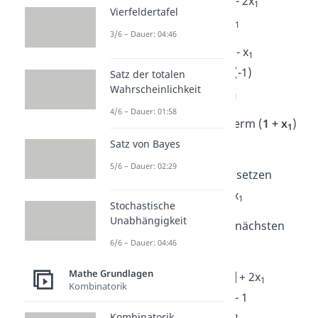
I. 2x
+ x
= 13 |- 2x
1
2
1
Vierfeldertafel
1a) x
= 13 – 2x
2
1
3/6 – Dauer: 04:46
II. x
– x
= -1 |- x
1
2
1
-x
= -1 – x
|· (-1)
Satz der totalen
2
1
Wahrscheinlichkeit
2a) x
= 1 + x
2
1
4/6 – Dauer: 01:58
Nun setzt du in
1a)
den Term (
1 + x
)
1
für
x
ein:
Satz von Bayes
2
5/6 – Dauer: 02:29
x
= 13 – 2x
| einsetzen
2
1
1 + x
= 13 – 2x
1
1
Stochastische
Unabhängigkeit
Die Gleichung löst du im nächsten
6/6 – Dauer: 04:46
Schritt nach
x
auf:
1
Mathe Grundlagen
1 + x
= 13 – 2x
|+ 2x
1
1
1
Kombinatorik
1 + 3x
= 13 |- 1
1
Kombinatorik