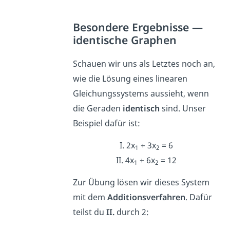
Besondere Ergebnisse —
identische Graphen
Schauen wir uns als Letztes noch an,
wie die Lösung eines linearen
Gleichungssystems aussieht, wenn
die Geraden
identisch
sind. Unser
Beispiel dafür ist:
I. 2x
+ 3x
= 6
1
2
II. 4x
+ 6x
= 12
1
2
Zur Übung lösen wir dieses System
mit dem
Additionsverfahren
. Dafür
teilst du
II.
durch 2: