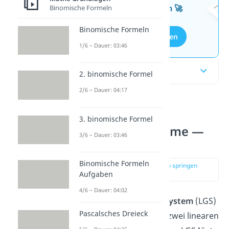
kostenlosen Aufgaben 🚀
Binomische Formeln
Binomische Formeln
Aufgaben entdecken
1/6 – Dauer: 03:46
Inhaltsübersicht
2. binomische Formel
2/6 – Dauer: 04:17
Lineare
3. binomische Formel
Gleichungssysteme —
3/6 – Dauer: 03:46
einfach erklärt
Binomische Formeln
zur Stelle im Video springen
(00:14)
Aufgaben
4/6 – Dauer: 04:02
Ein
lineares Gleichungssystem
(LGS)
Pascalsches Dreieck
besteht aus mindestens zwei linearen