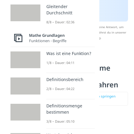
Gleitender
Durchschnitt
8/8 – Dauer: 02:36
Nach Beantwortung speichern wir deine Antwort, um
Studyflix zu verbessern. Mehr dazu erfährst du in unserer
Mathe Grundlagen
Datenschutzerklärung
.
Funktionen - Begriffe
Was ist eine Funktion?
Lineare
1/8 – Dauer: 04:11
Gleichungssysteme
lösen —
Definitionsbereich
Einsetzungsverfahren
2/8 – Dauer: 04:22
zur Stelle im Video springen
(02:18)
Definitionsmenge
bestimmen
Beginnen wir mit dem
3/8 – Dauer: 05:10
Einsetzungsverfahren
.