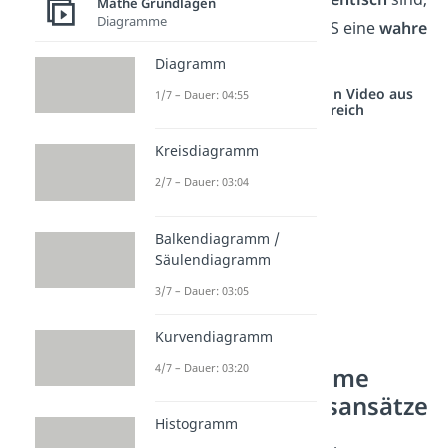
Mathe Grundlagen
Diagramme
ist die Lösung des LGS eine
wahre
Aussage (z. B. 0 = 0)
Diagramm
Studyflix vernetzt: Hier ein Video aus
1/7 – Dauer: 04:55
einem anderen Bereich
Kreisdiagramm
2/7 – Dauer: 03:04
Balkendiagramm /
Säulendiagramm
3/7 – Dauer: 03:05
Kurvendiagramm
Lineare
4/7 – Dauer: 03:20
Gleichungssysteme
lösen — Lösungsansätze
Histogramm