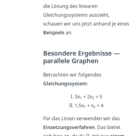
die Lösung des linearen
Gleichungssystems aussieht,
schauen wir uns jetzt anhand je eines
Beispiels
an.
Besondere Ergebnisse —
parallele Graphen
Betrachten wir folgendes
Gleichungssystem
:
I. 3x
+ 2x
= 5
1
2
II. 1,5x
+ x
= 4
1
2
Für das Lösen verwenden wir das
Einsetzungsverfahren
. Das bietet
sich hier an, da du II. mit nur
einem