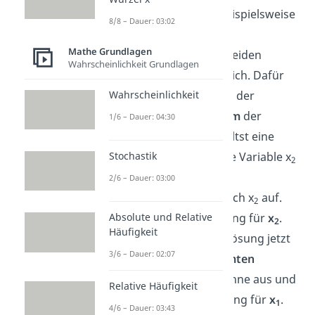
Unbekannten auf, beispielsweise
8/8 – Dauer: 03:02
nach x
.
1
Mathe Grundlagen
2. Schritt:
Setze die beiden
Wahrscheinlichkeit Grundlagen
Gleichungen jetzt gleich. Dafür
Wahrscheinlichkeit
setzt du
für x
in eine der
1
Gleichungen den
Term
der
1/6 – Dauer: 04:30
anderen ein. Du erhältst eine
Stochastik
Gleichung, die nur die Variable x
2
enthält.
2/6 – Dauer: 03:00
3. Schritt:
Löse sie nach x
auf.
2
Absolute und Relative
Nun hast du die Lösung für
x
.
2
Häufigkeit
4. Schritt:
Setze die Lösung jetzt
3/6 – Dauer: 02:07
in eine der
umgeformten
Gleichungen
ein, rechne aus und
Relative Häufigkeit
erhalte auch die Lösung für
x
.
1
4/6 – Dauer: 03:43