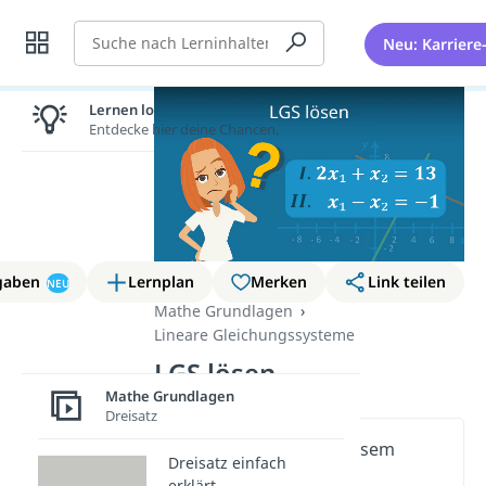
Suche
Neu: Karriere
Lernen lohnt sich!
Entdecke hier deine Chancen.
gaben
Lernplan
Merken
Link teilen
NEU
Mathe Grundlagen
Lineare Gleichungssysteme
LGS lösen
Mathe Grundlagen
Dreisatz
Wichtige Inhalte in diesem
Dreisatz einfach
Video
erklärt