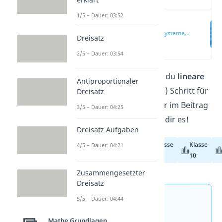
1/5 – Dauer: 03:52
Lineare
Gleichungssysteme
Dreisatz
— einfach erklärt
(00:14)
2/5 – Dauer: 03:54
Du möchtest wissen, wie du
lineare
Antiproportionaler
Gleichungssysteme
(LGS) Schritt für
Dreisatz
Schritt
lösen
kannst? Hier im Beitrag
3/5 – Dauer: 04:25
und im
Video
zeigen wir dir es!
Dreisatz Aufgaben
Klasse
Klasse
4/5 – Dauer: 04:21
Abiturvorbereitung
9
10
Zusammengesetzter
Dreisatz
5/5 – Dauer: 04:44
Jetzt neu: Teste dein
Wissen mit unseren
Mathe Grundlagen