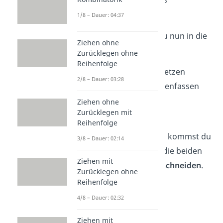
3x
= 12 |: 3
1
x
= 4
1/8 – Dauer: 04:37
1
Die Lösung
x
= 4
setzt du nun in die
1
Ziehen ohne
Gleichung
2a)
ein:
Zurücklegen ohne
Reihenfolge
x
= 1 + x
| einsetzen
2
1
2/8 – Dauer: 03:28
x
= 1 + 4 | zusammenfassen
2
x
= 5
Ziehen ohne
2
Zurücklegen mit
Auch mit dem
Reihenfolge
Gleichsetzungsverfahren kommst du
3/8 – Dauer: 02:14
zum Ergebnis, dass sich die beiden
Ziehen mit
Geraden im Punkt
(4|5) schneiden
.
Zurücklegen ohne
Reihenfolge
4/8 – Dauer: 02:32
Ziehen mit