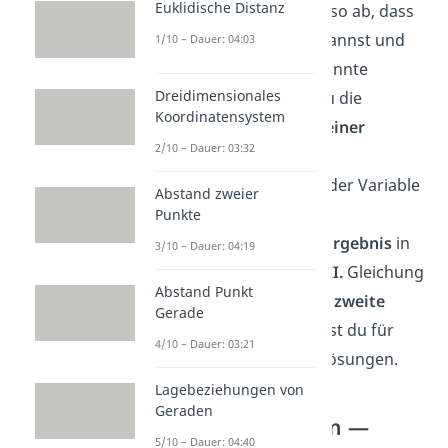
Euklidische Distanz
Gleichungen, z. B. II., so ab, dass
du
I. +/- II.
rechnen kannst und
1/10 – Dauer: 04:03
dadurch eine Unbekannte
Dreidimensionales
wegfällt
. Nun hast du die
Koordinatensystem
Gleichung
I.
mit nur
einer
2/10 – Dauer: 03:32
Variablen
.
2. Schritt:
Löse nach der Variable
Abstand zweier
auf.
Punkte
3. Schritt:
Setze das
Ergebnis
in
3/10 – Dauer: 04:19
die nicht veränderte
II.
Gleichung
Abstand Punkt
ein und berechne die
zweite
Gerade
Unbekannte
. Jetzt hast du für
4/10 – Dauer: 03:21
beide Variablen die Lösungen.
Lagebeziehungen von
Geraden
Additionsverfahren —
5/10 – Dauer: 04:40