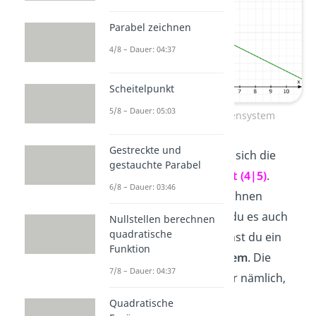
Parabel zeichnen
4/8 – Dauer: 04:37
Scheitelpunkt
5/8 – Dauer: 05:03
LGS lösen – Koordinatensystem
Gestreckte und
Wie du siehst,
schneiden
sich die
gestauchte Parabel
beiden Geraden im
Punkt (4|5)
.
6/8 – Dauer: 03:46
Anstatt das durch Einzeichnen
herauszufinden, kannst du es auch
Nullstellen berechnen
quadratische
berechnen
. Dafür brauchst du ein
Funktion
lineares Gleichungssystem
. Die
7/8 – Dauer: 04:37
Lösung des LGS verrät dir nämlich,
ob die Geraden…
Quadratische