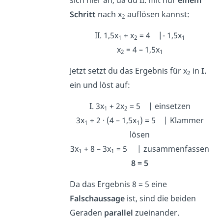
Schritt
nach x
auflösen kannst:
2
II. 1,5x
+ x
= 4 |- 1,5x
1
2
1
x
= 4 – 1,5x
2
1
Jetzt setzt du das Ergebnis für x
in
I.
2
ein und löst auf:
I. 3x
+ 2x
= 5 | einsetzen
1
2
3x
+ 2 · (4 – 1,5x
) = 5 | Klammer
1
1
lösen
3x
+ 8 – 3x
= 5 | zusammenfassen
1
1
8 = 5
Da das Ergebnis 8 = 5 eine
Falschaussage
ist, sind die beiden
Geraden
parallel
zueinander.