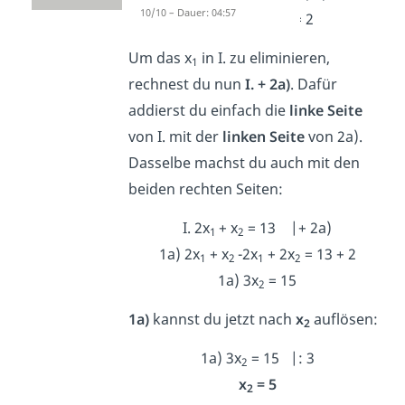
10/10 – Dauer: 04:57
2a) -2x
+ 2x
= 2
1
2
Um das x
in I. zu eliminieren,
1
rechnest du nun
I. + 2a)
. Dafür
addierst du einfach die
linke Seite
von I. mit der
linken Seite
von 2a).
Dasselbe machst du auch mit den
beiden rechten Seiten:
I. 2x
+ x
= 13 |+ 2a)
1
2
1a) 2x
+ x
-2x
+ 2x
= 13 + 2
1
2
1
2
1a) 3x
= 15
2
1a)
kannst du jetzt nach
x
auflösen:
2
1a) 3x
= 15 |: 3
2
x
= 5
2