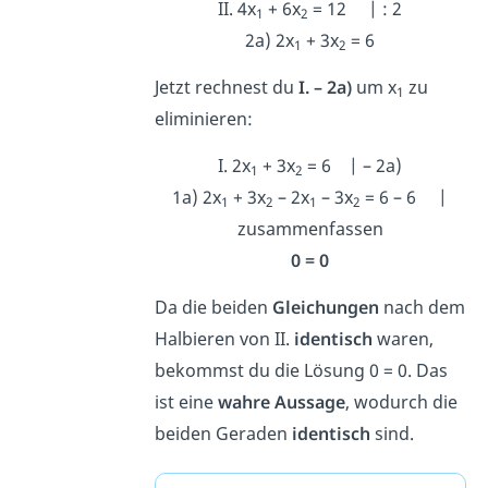
II. 4x
+ 6x
= 12 | : 2
1
2
2a) 2x
+ 3x
= 6
1
2
Jetzt rechnest du
I. – 2a)
um x
zu
1
eliminieren:
I. 2x
+ 3x
= 6 | – 2a)
1
2
1a) 2x
+ 3x
– 2x
– 3x
= 6 – 6 |
1
2
1
2
zusammenfassen
0 = 0
Da die beiden
Gleichungen
nach dem
Halbieren von II.
identisch
waren,
bekommst du die Lösung 0 = 0. Das
ist eine
wahre Aussage
, wodurch die
beiden Geraden
identisch
sind.