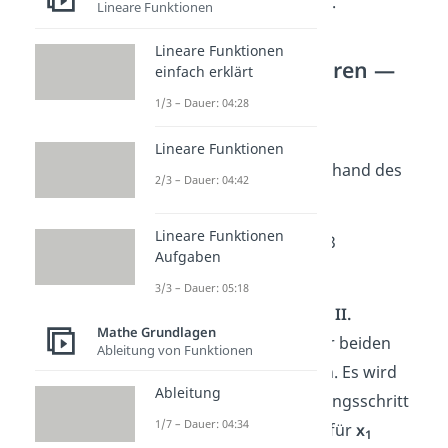
das Ergebnis des LGS.
Lineare Funktionen
Lineare Funktionen
Einsetzungsverfahren —
einfach erklärt
Beispielrechnung
1/3 – Dauer: 04:28
Schauen wir uns das
Lineare Funktionen
Einsetzungsverfahren anhand des
2/3 – Dauer: 04:42
Beispiels
von oben an:
Lineare Funktionen
I. 2x
+ x
= 13
1
2
Aufgaben
II. x
– x
= -1
1
2
3/3 – Dauer: 05:18
Hier bietet es sich an, die
II.
Mathe Grundlagen
Gleichung
nach einer der beiden
Ableitung von Funktionen
Unbekannten aufzulösen. Es wird
Ableitung
nämlich nur ein Umstellungsschritt
1/7 – Dauer: 04:34
benötigt. Wir haben uns für
x
1