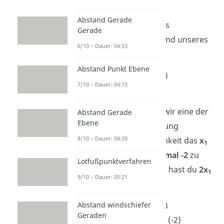
Beispielrechnung
Abstand Gerade
Schauen wir uns auch das
Gerade
Additionsverfahren anhand unseres
6/10 – Dauer: 04:53
Beispiels
an:
Abstand Punkt Ebene
I. 2x
+ x
= 13
1
2
7/10 – Dauer: 04:15
II. x
– x
= -1
1
2
Im ersten Schritt wollen wir eine der
Abstand Gerade
Ebene
Variablen in der
I.
Gleichung
8/10 – Dauer: 04:20
eliminieren
. Eine Möglichkeit das
x
1
wegzubekommen, ist
II. mal -2
zu
Lotfußpunktverfahren
rechnen. Denn im I. Term hast du
2x
1
9/10 – Dauer: 05:21
und im II. nur eins:
I. 2x
+ x
= 13
Abstand windschiefer
1
2
Geraden
II. x
– x
= -1 |· (-2)
1
2