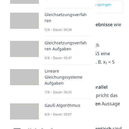
zur Stelle im Video springen
(01:18)
Gleichsetzungsverfah
ren
Je nach Fall sehen die
Ergebnisse
wie
5/8 – Dauer: 04:38
folgt aus:
Gleichsetzungsverfah
Wenn die Geraden sich
ren Aufgaben
schneiden
, hat das LGS eine
6/8 – Dauer: 05:47
eindeutige
Lösung (z. B. x
= 5
1
und x
= 7)
Lineare
2
Gleichungssysteme
Aufgaben
Wenn die Geraden
parallel
7/8 – Dauer: 04:25
zueinander sind, entspricht das
Ergebnis einer
falschen
Aussage
Gauß-Algorithmus
(z. B. 5 = 7)
8/8 – Dauer: 05:07
Wenn die Geraden
identisch
sind,