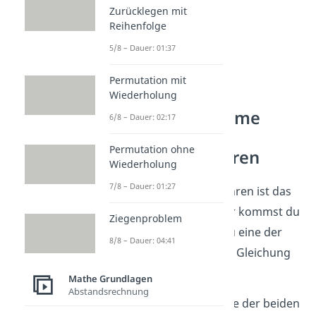
Zurücklegen mit
Reihenfolge
5/8 – Dauer: 01:37
Permutation mit
Lineare
Wiederholung
Gleichungssysteme
6/8 – Dauer: 02:17
lösen —
Permutation ohne
Additionsverfahren
Wiederholung
7/8 – Dauer: 01:27
Das dritte Lösungsverfahren ist das
Additionsverfahren
.
Hier kommst du
Ziegenproblem
auf die Lösung, indem du eine der
8/8 – Dauer: 04:41
beiden Variablen in einer Gleichung
eliminierst
.
Mathe Grundlagen
Abstandsrechnung
1. Schritt:
Ändere eine der beiden