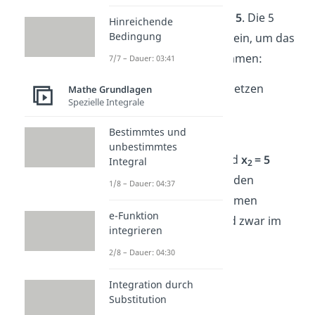
Die Lösung für
x
ist also
5
. Die 5
Hinreichende
2
Bedingung
setzt du nun für x
in
2a)
ein, um das
2
Ergebnis für x
zu bekommen:
7/7 – Dauer: 03:41
1
x
= -1 + x
| einsetzen
Mathe Grundlagen
1
2
Spezielle Integrale
x
= -1 + 5
1
x
= 4
Bestimmtes und
1
unbestimmtes
Aus der Lösung
x
= 4
und
x
= 5
Integral
1
2
leitest du ab, dass die beiden
1/8 – Dauer: 04:37
Geraden einen gemeinsamen
e-Funktion
Schnittpunkt
haben. Und zwar im
integrieren
Punkt
(4|5)
.
2/8 – Dauer: 04:30
Integration durch
Substitution