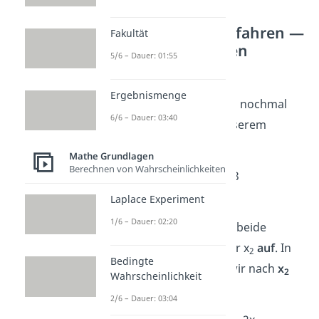
Gleichsetzungsverfahren —
Fakultät
Beispielrechnungen
5/6 – Dauer: 01:55
Gehen wir auch das
Ergebnismenge
Gleichsetzungsverfahren nochmal
6/6 – Dauer: 03:40
Schritt für Schritt
an unserem
Beispiel
durch.
Mathe Grundlagen
Berechnen von Wahrscheinlichkeiten
I. 2x
+ x
= 13
1
2
II. x
– x
= -1
Laplace Experiment
1
2
1/6 – Dauer: 02:20
Du
löst
im ersten Schritt beide
Gleichungen nach x
oder x
auf
. In
1
2
Bedingte
unserem Beispiel lösen wir nach
x
2
Wahrscheinlichkeit
auf:
2/6 – Dauer: 03:04