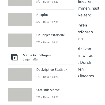
Um auf die Lösung eines linearen
5/7 – Dauer: 04:29
Gleichungssystems zu kommen, hast
Boxplot
du verschiedene
Möglichkeiten:
6/7 – Dauer: 02:36
das
Einsetzungsverfahren
das
Gleichsetzungsverfahren
Häufigkeitstabelle
das
Additionsverfahren
7/7 – Dauer: 04:11
Damit aus unserem
Beispiel
von
Mathe Grundlagen
oben ein LGS wird, machen wir aus
Lagemaße
dem
y
die Unbekannte
x
. Durch
2
darauffolgendes
Umformen
Deskriptive Statistik
bekommen wir folgendes lineares
1/8 – Dauer: 04:20
Gleichungssystem:
Statistik Mathe
I. 2x
+ x
= 13
1
2
2/8 – Dauer: 05:21
II. x
– x
= -1
1
2