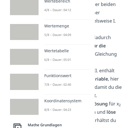
Wertebereich
1. Schritt:
Löse eine der beiden
4/8 – Dauer: 04:12
Gleichungen nach einer
Unbekannten
, beispielsweise I.
Wertemenge
nach x
auf
.
1
5/8 – Dauer: 04:09
2. Schritt:
Setze das dadurch
erhaltene
Ergebnis für die
Wertetabelle
Unbekannte
in die II. Gleichung
6/8 – Dauer: 05:01
anstatt x
ein
.
1
3. Schritt:
Gleichung II. enthält
Funktionswert
nun nur noch
eine Variable
, hier
7/8 – Dauer: 02:40
x
. Löse nach ihr auf, damit du die
2
Lösung für
x
erhältst.
2
Koordinatensystem
4. Schritt:
Setze die
Lösung
für x
2
8/8 – Dauer: 04:23
in die
Gleichung I.
ein und
löse
jetzt nach x
auf. So erhältst du
1
Mathe Grundlagen