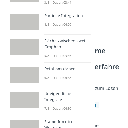
3/8 – Dauer: 03:44
Partielle Integration
4/8 – Dauer: 04:29
Fläche zwischen zwei
Lineare
Graphen
Gleichungssysteme
5/8 – Dauer: 03:35
lösen —
Gleichsetzungsverfahre
Rotationskörper
n
6/8 – Dauer: 04:38
Eine weitere Möglichkeit zum Lösen
Uneigentliche
eines LGS ist das
Integrale
Gleichsetzungsverfahren
.
7/8 – Dauer: 04:50
1. Schritt:
Löse
beide
Stammfunktion
Gleichungen
nach einer
Wurzel x