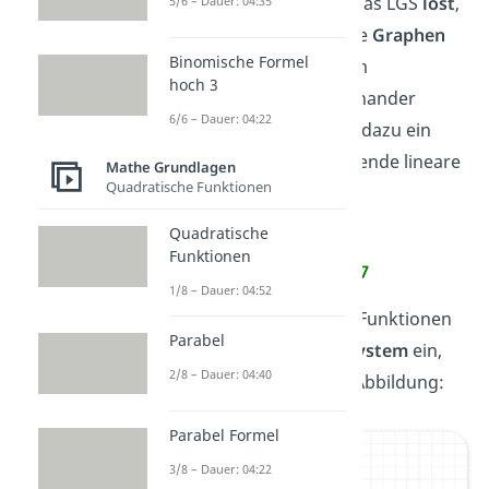
Gleichungen. Indem du das LGS
löst
,
5/6 – Dauer: 04:35
findest du heraus, wie die
Graphen
Binomische Formel
der Gleichungen in einem
hoch 3
Koordinatensystem zueinander
6/6 – Dauer: 04:22
stehen. Schauen wir uns dazu ein
Beispiel
an. Du hast folgende lineare
Mathe Grundlagen
Quadratische Funktionen
Gleichungen gegeben:
Quadratische
I.
y = 2x – 3
Funktionen
II.
y = -0,5x + 7
1/8 – Dauer: 04:52
Zeichnest
du die beiden Funktionen
Parabel
nun in ein
Koordinatensystem
ein,
2/8 – Dauer: 04:40
bekommst du folgende Abbildung:
Parabel Formel
3/8 – Dauer: 04:22