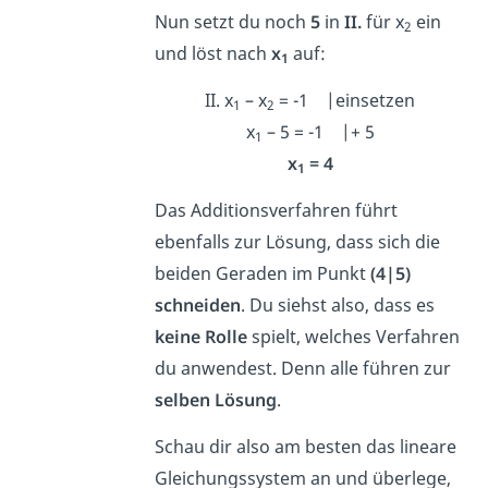
Nun setzt du noch
5
in
II.
für x
ein
2
und löst nach
x
auf:
1
II. x
– x
= -1 |einsetzen
1
2
x
– 5 = -1 |+ 5
1
x
= 4
1
Das Additionsverfahren führt
ebenfalls zur Lösung, dass sich die
beiden Geraden im Punkt
(4|5)
schneiden
. Du siehst also, dass es
keine Rolle
spielt, welches Verfahren
du anwendest. Denn alle führen zur
selben Lösung
.
Schau dir also am besten das lineare
Gleichungssystem an und überlege,