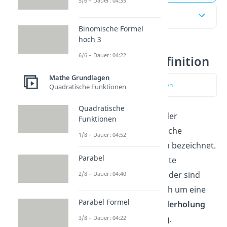
5/6 – Dauer: 04:35
Inhaltsübersicht
Binomische Formel
hoch 3
6/6 – Dauer: 04:22
Permutation Definition
Mathe Grundlagen
zum Video springen
Quadratische Funktionen
Quadratische
Als Permutation wird in der
Funktionen
Kombinatorik
eine mögliche
1/8 – Dauer: 04:52
Anordnung von Objekten bezeichnet.
Parabel
Je nachdem ob alle Objekte
unterscheidbar voneinander sind
2/8 – Dauer: 04:40
oder nicht, handelt es sich um eine
Parabel Formel
Permutationen mit Wiederholung
oder
ohne Wiederholung
.
3/8 – Dauer: 04:22