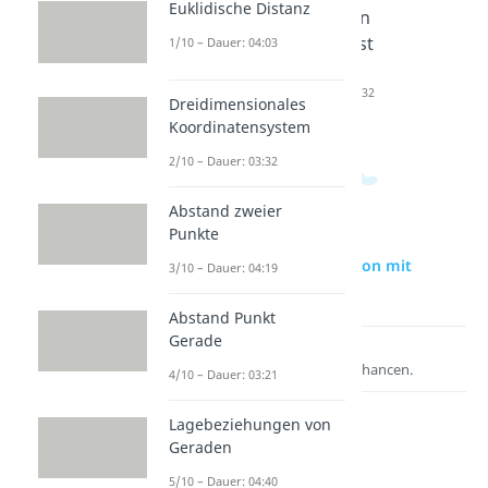
Euklidische Distanz
Dauer: 04:03
Koordin
atensyst
1/10 – Dauer: 04:03
em
Dauer: 03:32
Dreidimensionales
Koordinatensystem
2/10 – Dauer: 03:32
Abstand zweier
Punkte
zur Videoseite: Permutation mit
3/10 – Dauer: 04:19
Wiederholung
Abstand Punkt
Gerade
Lernen lohnt sich!
Entdecke hier deine Chancen.
4/10 – Dauer: 03:21
Lagebeziehungen von
Geraden
5/10 – Dauer: 04:40