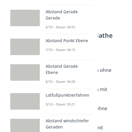
Abstand Gerade
Gerade
6/10 – Dauer: 04:53
Weitere Inhalte: Mathe
Abstand Punkt Ebene
Grundlagen
7/10 – Dauer: 04:15
Kombinatorik
Kombinatorik
Dauer: 04:37
Abstand Gerade
Ziehen ohne Zurücklegen ohne
Ebene
Reihenfolge
8/10 – Dauer: 04:20
Dauer: 03:28
Ziehen ohne Zurücklegen mit
Lotfußpunktverfahren
Reihenfolge
Dauer: 02:14
9/10 – Dauer: 05:21
Ziehen mit Zurücklegen ohne
Reihenfolge
Abstand windschiefer
Dauer: 02:32
Geraden
Ziehen mit Zurücklegen mit