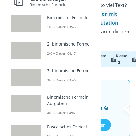
Binomische Formeln
sicherlich keine Lust auf so viel Text?
Unsere Videos
Permutation mit
Binomische Formeln
Wiederholung
und
Permutation
1/6 – Dauer: 03:46
ohne Wiederholung
ersparen dir den
Leseaufwand!
2. binomische Formel
2/6 – Dauer: 04:17
Klasse
Klasse
Abiturvorbereitung
11
12
3. binomische Formel
3/6 – Dauer: 03:46
Jetzt neu: Teste dein
Binomische Formeln
Wissen mit unseren
Aufgaben
kostenlosen Aufgaben 🚀
4/6 – Dauer: 04:02
Aufgaben entdecken
Pascalsches Dreieck