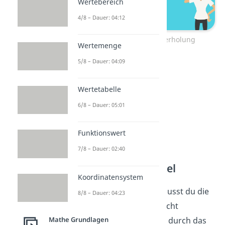
Wertebereich
4/8 – Dauer: 04:12
Permutation mit Wiederholung
Wertemenge
5/8 – Dauer: 04:09
Wertetabelle
6/8 – Dauer: 05:01
Funktionswert
7/8 – Dauer: 02:40
Permutation Formel
Koordinatensystem
Deshalb muss man die musst du die
8/8 – Dauer: 04:23
Formel der N Fakultät, leicht
Mathe Grundlagen
abwandeln, indem du sie durch das