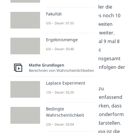
Für den ersten Student, der die
Fakultät
Vorlesung verlässt, gibt es noch 10
5/6 – Dauer: 01:55
Möglichkeiten. Für den zweiten
schon nur noch 9 und so weiter.
Ergebnismenge
Insgesamt gibt also 10 mal 9 mal 8
mal 7 etc., also 10 Fakultät
6/6 – Dauer: 03:40
Möglichkeiten. Das sind insgesamt
Mathe Grundlagen
3.628.800 mögliche Reihenfolgen der
Berechnen von Wahrscheinlichkeiten
Studenten!
Laplace Experiment
So, das wars auch schon zu
1/6 – Dauer: 02:20
Permutationen! Zusammenfassend
musst du dir also nur merken, dass
Bedingte
Permutationen eine Art Sonderform
Wahrscheinlichkeit
der Variationen mit
N=k
darstellen.
2/6 – Dauer: 03:04
Im Falle einer Wiederholung ist die