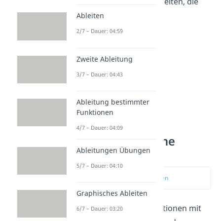
Es gibt also 840 Möglichkeiten, die
Kugeln anzuordnen.
Ableiten
2/7 – Dauer: 04:59
Zweite Ableitung
3/7 – Dauer: 04:43
Ableitung bestimmter
Funktionen
4/7 – Dauer: 04:09
Permutation ohne
Ableitungen Übungen
Wiederholung
5/7 – Dauer: 04:10
zum Video springen
Graphisches Ableiten
Während es bei Permutationen mit
6/7 – Dauer: 03:20