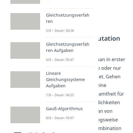
Gleichsetzungsverfah
ren
5/8 – Dauer: 04:38
Unterschied Permutation
Gleichsetzungsverfah
Kombination
ren Aufgaben
Generell unterscheidet man in erster
6/8 – Dauer: 05:47
Linie, ob man alle Objekte oder nur
Lineare
einen Teil davon betrachtet. Gehen
Gleichungssysteme
wir davon aus, dass nur eine
Aufgaben
Teilmenge
der Grundgesamtheit für
7/8 – Dauer: 04:25
die Berechnung der Möglichkeiten
Gauß-Algorithmus
relevant ist, so spricht man von
8/8 – Dauer: 05:07
Kombinationen
beziehungsweise
Variationen
. Bei einer Kombination