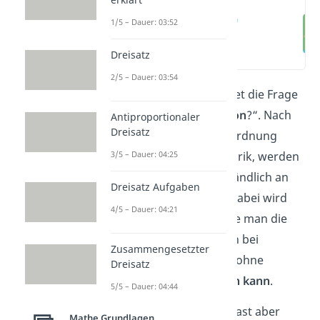
Permutation
1/5 – Dauer: 03:52
Definition
(00:00)
Dreisatz
2/5 – Dauer: 03:54
Dieser Artikel beantwortet die Frage
„
Was ist eine Permutation
?“. Nach
Antiproportionaler
Dreisatz
einer Definition und Einordnung
3/5 – Dauer: 04:25
innerhalb der Kombinatorik, werden
die Permutationen verständlich an
Dreisatz Aufgaben
einem
Beispiel erklärt
. Dabei wird
4/5 – Dauer: 04:21
jeweils unterschieden wie man die
Anzahl der Möglichkeiten bei
Zusammengesetzter
Permutationen mit oder ohne
Dreisatz
Wiederholung
berechnen kann
.
5/5 – Dauer: 04:44
Du bist zwar textsicher hast aber
Mathe Grundlagen