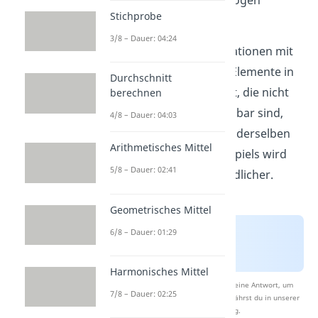
Elemente auf einmal gezogen
Stichprobe
werden.
3/8 – Dauer: 04:24
Man spricht von Permutationen mit
Wiederholung, wenn es Elemente in
Durchschnitt
der Ausgangsmenge gibt, die nicht
berechnen
voneinander unterscheidbar sind,
4/8 – Dauer: 04:03
also zum Beispiel Kugeln derselben
Arithmetisches Mittel
Farbe. Anhand eines Beispiels wird
5/8 – Dauer: 02:41
das ganze gleich verständlicher.
Geometrisches Mittel
6/8 – Dauer: 01:29
Harmonisches Mittel
Nach Beantwortung speichern wir deine Antwort, um
7/8 – Dauer: 02:25
Studyflix zu verbessern. Mehr dazu erfährst du in unserer
Datenschutzerklärung
.