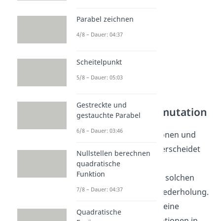
Parabel zeichnen
4/8 – Dauer: 04:37
Scheitelpunkt
5/8 – Dauer: 05:03
Gestreckte und
Kombinatorik Permutation
gestauchte Parabel
6/8 – Dauer: 03:46
Wie auch bei den Variationen und
den Kombinationen, unterscheidet
Nullstellen berechnen
man also auch bei den
quadratische
Funktion
Permutationen zwischen solchen
7/8 – Dauer: 04:37
ohne und solchen mit Wiederholung.
Im Folgenden findest du eine
Quadratische
Einordnung von Permutationen in