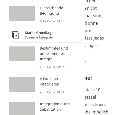
Wiederholung Elemente in der
Hinreichende
Ausgangsmenge gibt, die nicht
Bedingung
voneinander unterscheidbar sind,
7/7 – Dauer: 03:41
unterscheiden sich im Fall ohne
Wiederholung alle Elemente
Mathe Grundlagen
Spezielle Integrale
voneinander. Das heißt, dass jedes
Objekt tatsächlich einzigartig ist
Bestimmtes und
bezüglich seiner
unbestimmtes
Integral
Merkmalsausprägungen.
1/8 – Dauer: 04:37
Permutation Beispiel
e-Funktion
integrieren
Ein Beispiel hierfür wäre, dass 10
2/8 – Dauer: 04:30
Studenten den Vorlesungssaal
Integration durch
verlassen. Nun sollst du berechnen,
Substitution
wie viele Reihenfolgen dabei möglich