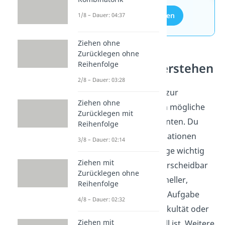
Aufgaben entdecken
1/8 – Dauer: 04:37
Ziehen ohne
Zurücklegen ohne
Reihenfolge
Kombinatorik verstehen
2/8 – Dauer: 03:28
Permutationen gehören zur
Ziehen ohne
Kombinatorik und zählen mögliche
Zurücklegen mit
Anordnungen von Elementen. Du
Reihenfolge
ordnest typische Zählsituationen
3/8 – Dauer: 02:14
danach, ob die Reihenfolge wichtig
Ziehen mit
ist und ob Elemente unterscheidbar
Zurücklegen ohne
sind. So erkennst du schneller,
Reihenfolge
welche Zählmethode zur Aufgabe
4/8 – Dauer: 02:32
passt und warum eine Fakultät oder
Ziehen mit
ein geteilter Term sinnvoll ist. Weitere