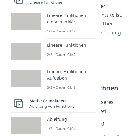
Lineare Funktionen
Produkt der Fakultäten der
Häufigkeiten jedes Elements teilst.
Lineare Funktionen
einfach erklärt
Allgemein sieht die Formel bei
1/3 – Dauer: 04:28
Permutationen mit Wiederholung
dann so aus:
Lineare Funktionen
2/3 – Dauer: 04:42
Lineare Funktionen
Aufgaben
Permutation berechnen
3/3 – Dauer: 05:18
Mathe Grundlagen
Setzten wir die Zahlen unseres
Ableitung von Funktionen
Beispiels ein, so erhalten wir:
Ableitung
1/7 – Dauer: 04:34