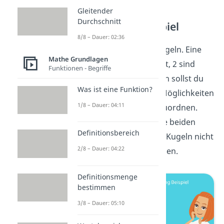
Gleitender
Durchschnitt
Permutation Beispiel
8/8 – Dauer: 02:36
Stell dir vor, du hast 8 Kugeln. Eine
Mathe Grundlagen
davon ist gelb, eine ist rot, 2 sind
Funktionen - Begriffe
grün und 4 sind blau. Nun sollst du
Was ist eine Funktion?
herausfinden, wie viele Möglichkeiten
1/8 – Dauer: 04:11
es gibt diese Kugeln anzuordnen.
Man kann also jeweils die beiden
Definitionsbereich
grünen und die 4 blauen Kugeln nicht
2/8 – Dauer: 04:22
voneinander unterscheiden.
Definitionsmenge
bestimmen
3/8 – Dauer: 05:10