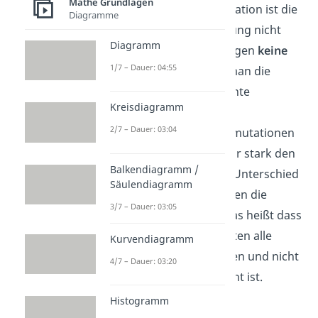
Mathe Grundlagen
ist im Gegensatz zur Variation ist die
Diagramme
Reihenfolge der Anordnung nicht
Diagramm
relevant. Trifft man dagegen
keine
1/7 – Dauer: 04:55
Auswahl
, so berechnet man die
Möglichkeiten die Elemente
Kreisdiagramm
anzuordnen mithilfe
2/7 – Dauer: 03:04
von
Permutationen.
Permutationen
ähneln grundsätzlich sehr stark den
Balkendiagramm /
Variationen. Der einzige Unterschied
Säulendiagramm
ist, dass bei Permutationen die
3/7 – Dauer: 03:05
Besonderheit N=k gilt. Das heißt dass
aus insgesamt N Elementen alle
Kurvendiagramm
Elemente gezogen werden und nicht
4/7 – Dauer: 03:20
nur die Teilmenge relevant ist.
Histogramm