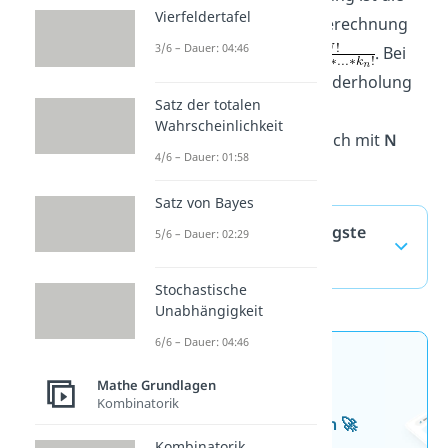
Vierfeldertafel
allgemeine Formel zur Berechnung
3/6 – Dauer: 04:46
der Möglichkeiten
. Bei
Permutationen ohne Wiederholung
Satz der totalen
kannst du die Anzahl an
Wahrscheinlichkeit
Möglichkeiten ganz einfach mit
N
4/6 – Dauer: 01:58
Fakultät
berechnen.
Satz von Bayes
Permutation — häufigste
5/6 – Dauer: 02:29
Fragen
(ausklappen)
Stochastische
Unabhängigkeit
6/6 – Dauer: 04:46
Jetzt neu: Teste dein
Mathe Grundlagen
Wissen mit unseren
Kombinatorik
kostenlosen Aufgaben 🚀
Kombinatorik