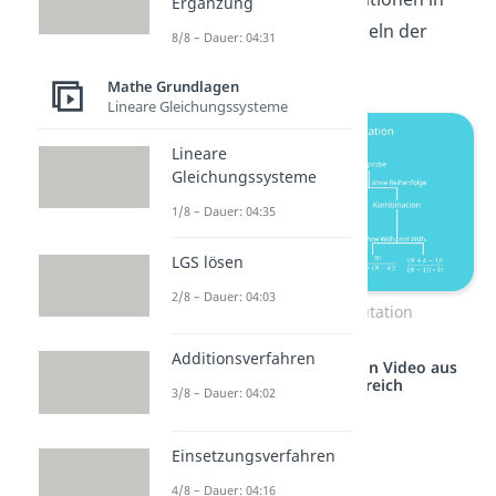
Ergänzung
eine Übersicht aller Formeln der
8/8 – Dauer: 04:31
Kombinatorik
.
Mathe Grundlagen
Lineare Gleichungssysteme
Lineare
Gleichungssysteme
1/8 – Dauer: 04:35
LGS lösen
2/8 – Dauer: 04:03
Kombinatorik Permutation
Additionsverfahren
Studyflix vernetzt: Hier ein Video aus
einem anderen Bereich
3/8 – Dauer: 04:02
Einsetzungsverfahren
4/8 – Dauer: 04:16