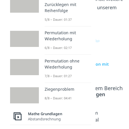
Zurücklegen mit
Videos dazu findest du in unserem
Reihenfolge
Statistikbereich
.
5/8 – Dauer: 01:37
Permutation mit
Wiederholung
6/8 – Dauer: 02:17
Permutation ohne
zur Videoseite: Permutation mit
Wiederholung
Wiederholung
7/8 – Dauer: 01:27
Beliebte Inhalte aus dem Bereich
Ziegenproblem
Mathe Grundlagen
8/8 – Dauer: 04:41
Ziegenpr
Euklidisc
Dreidim
Mathe Grundlagen
Abstandsrechnung
oblem
he
ensional
Dauer: 04:41
Distanz
es