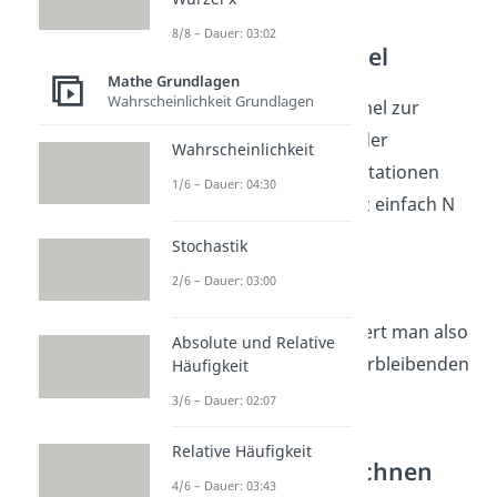
8/8 – Dauer: 03:02
Permutation Formel
Mathe Grundlagen
Wahrscheinlichkeit Grundlagen
Allgemein lautet die Formel zur
Berechnung der Anzahl der
Wahrscheinlichkeit
Möglichkeiten bei Permutationen
1/6 – Dauer: 04:30
ohne Wiederholung ganz einfach N
Fakultät:
Stochastik
2/6 – Dauer: 03:00
Einfach gesagt multipliziert man also
Absolute und Relative
einfach die Anzahl der verbleibenden
Häufigkeit
Möglichkeiten auf.
3/6 – Dauer: 02:07
Relative Häufigkeit
Permutation berechnen
4/6 – Dauer: 03:43