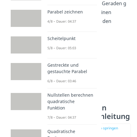
Sich schneidend
: Die Geraden g
Parabel zeichnen
und h haben genau einen
gemeinsamen Punkt, den
4/8 – Dauer: 04:37
Schnittpunkt.
Scheitelpunkt
5/8 – Dauer: 05:03
Gestreckte und
gestauchte Parabel
6/8 – Dauer: 03:46
Nullstellen berechnen
quadratische
Lagebeziehungen
Funktion
bestimmen — Anleitung
7/8 – Dauer: 04:37
zur Stelle im Video springen
Quadratische
(01:07)