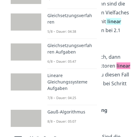
→ Ist das der Fall, dann sind die
Richtungsvektoren ein Vielfaches
Gleichsetzungsverfah
voneinander und somit
linear
ren
abhängig
. Rechne nun bei 2.1
5/8 – Dauer: 04:38
weiter.
Gleichsetzungsverfah
ren Aufgaben
→ Ist das nicht möglich, dann
6/8 – Dauer: 05:47
sind die Richtungsvektoren
linear
unabhängig
. Wenn du diesen Fall
Lineare
Gleichungssysteme
gegeben hast, mache bei Schritt
Aufgaben
2.2 weiter.
7/8 – Dauer: 04:25
Genaue
Lagebeziehung
Gauß-Algorithmus
bestimmen:
8/8 – Dauer: 05:07
2.1.
Punkt einsetz
en
: Sind die