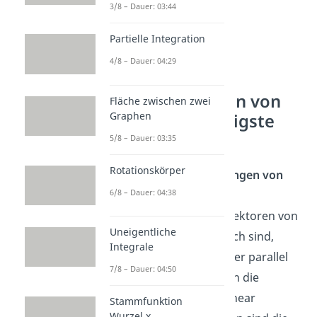
3/8 – Dauer: 03:44
Partielle Integration
4/8 – Dauer: 04:29
Lagebeziehungen von
Fläche zwischen zwei
Graphen
Geraden — häufigste
Fragen
5/8 – Dauer: 03:35
Rotationskörper
Welche Lagebeziehungen von
6/8 – Dauer: 04:38
Geraden gibt es?
Wenn die Richtungsvektoren von
Uneigentliche
zwei Geraden
identisch sind,
Integrale
dann sind sie entweder parallel
7/8 – Dauer: 04:50
oder identisch. Sollten die
Richtungsvektoren linear
Stammfunktion
Wurzel x