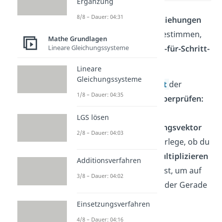
Ergänzung
8/8 – Dauer: 04:31
Möchtest du die
Lagebeziehungen
von Geraden im Raum
bestimmen,
Mathe Grundlagen
Lineare Gleichungssysteme
dann folge dieser
Schritt-für-Schritt-
Anleitung
:
Lineare
Gleichungssysteme
Lineare Abhängigkeit
der
1/8 – Dauer: 04:35
Richtungsvektoren
überprüfen:
LGS lösen
Schau dir den
Richtungsvektor
2/8 – Dauer: 04:03
der Gerade g an. Überlege, ob du
ihn
mit einer Zahl multiplizieren
Additionsverfahren
oder dividieren
kannst, um auf
3/8 – Dauer: 04:02
den Richtungsvektor der Gerade
h zu kommen.
Einsetzungsverfahren
4/8 – Dauer: 04:16