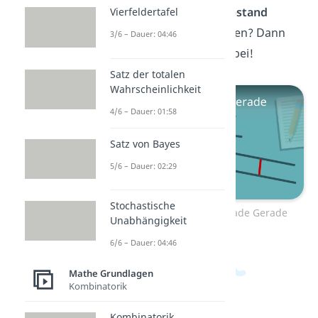
Möchtest du jetzt den
Abstand
Vierfeldertafel
zweier Geraden
berechnen? Dann
3/6 – Dauer: 04:46
schau im
Video
dazu vorbei!
Satz der totalen
Wahrscheinlichkeit
4/6 – Dauer: 01:58
Satz von Bayes
5/6 – Dauer: 02:29
Stochastische
Zum Video: Abstand Gerade Gerade
Unabhängigkeit
6/6 – Dauer: 04:46
Mathe Grundlagen
Kombinatorik
Kombinatorik