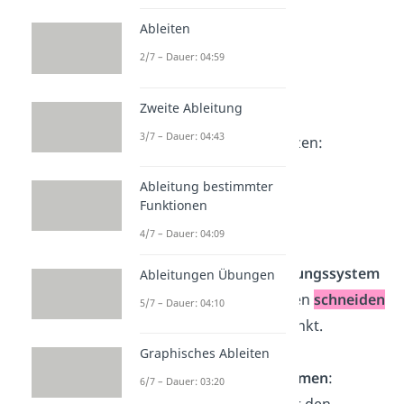
→
t
in
l
einsetzen:
Ableiten
s = -9 + 3
· 2
2/7 – Dauer: 04:59
s = -9 + 6
s = -3
Zweite Ableitung
3/7 – Dauer: 04:43
→
t
und
s
in
lll
einsetzen:
-7 – 2 ·
(-3)
= 7 – 4
· 2
Ableitung bestimmter
-7 + 6 = 7 – 8
Funktionen
-1 = -1
4/7 – Dauer: 04:09
⇒ Das
lineare Gleichungssystem
Ableitungen Übungen
ist
lösbar
. Die Geraden
schneiden
5/7 – Dauer: 04:10
sich
also in einem Punkt.
Graphisches Ableiten
Schnittpunkt bestimmen
:
6/7 – Dauer: 03:20
Setze dafür entweder den