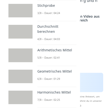
dann sind die Geraden g und h
Stichprobe
windschief
.
3/8 – Dauer: 04:24
Studyflix vernetzt: Hier ein Video aus
einem anderen Bereich
Durchschnitt
berechnen
4/8 – Dauer: 04:03
Arithmetisches Mittel
5/8 – Dauer: 02:41
Geometrisches Mittel
6/8 – Dauer: 01:29
Harmonisches Mittel
Nach Beantwortung speichern wir deine Antwort, um
7/8 – Dauer: 02:25
Studyflix zu verbessern. Mehr dazu erfährst du in unserer
Datenschutzerklärung
.