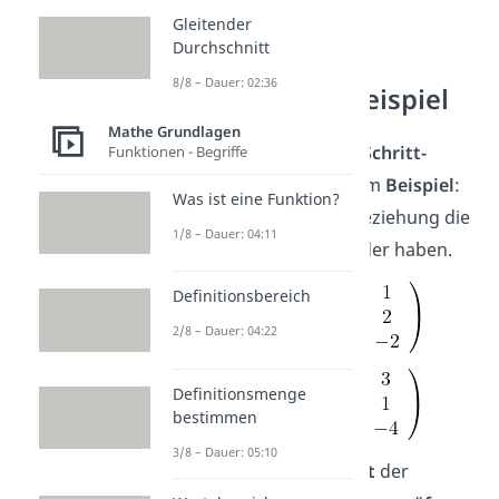
Gleitender
Durchschnitt
Lagebeziehung
8/8 – Dauer: 02:36
bestimmen — Beispiel
Mathe Grundlagen
Probiere die
Schritt-für-Schritt-
Funktionen - Begriffe
Anleitung
direkt an einem
Beispiel
:
Was ist eine Funktion?
Berechne, welche Lagebeziehung die
1/8 – Dauer: 04:11
Gerade g und h zueinander haben.
Definitionsbereich
2/8 – Dauer: 04:22
Definitionsmenge
bestimmen
3/8 – Dauer: 05:10
Lineare Abhängigkeit
der