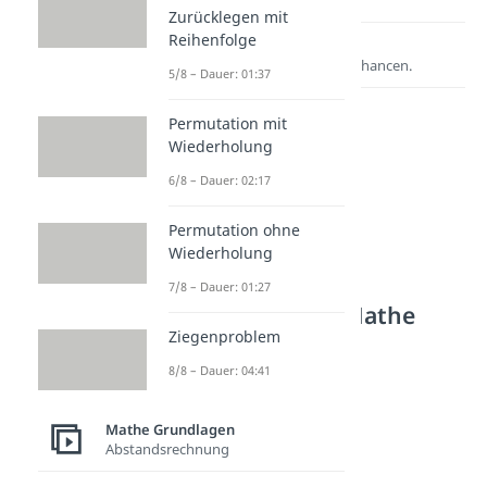
Zurücklegen mit
Reihenfolge
Lernen lohnt sich!
Entdecke hier deine Chancen.
5/8 – Dauer: 01:37
Permutation mit
Wiederholung
6/8 – Dauer: 02:17
Permutation ohne
Wiederholung
7/8 – Dauer: 01:27
Weitere Inhalte: Mathe
Grundlagen
Ziegenproblem
8/8 – Dauer: 04:41
Abstandsrechnung
Euklidische Distanz
Dauer: 04:03
Mathe Grundlagen
Dreidimensionales
Abstandsrechnung
Koordinatensystem