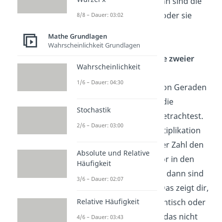
unabhängig sein, dann sind die
Geraden windschief oder sie
8/8 – Dauer: 03:02
schneiden sich.
Mathe Grundlagen
Wahrscheinlichkeit Grundlagen
Wie kann ich die Lage zweier
Wahrscheinlichkeit
Geraden erkennen?
1/6 – Dauer: 04:30
Du kannst die Lage von Geraden
erkennen, indem du die
Stochastik
Richtungsvektoren betrachtest.
2/6 – Dauer: 03:00
Kannst du durch Multiplikation
oder Division mit einer Zahl den
Absolute und Relative
einen Richtungsvektor in den
Häufigkeit
anderen umwandeln, dann sind
3/6 – Dauer: 02:07
sie linear abhängig. Das zeigt dir,
dass die Geraden identisch oder
Relative Häufigkeit
echt parallel sind. Ist das nicht
4/6 – Dauer: 03:43