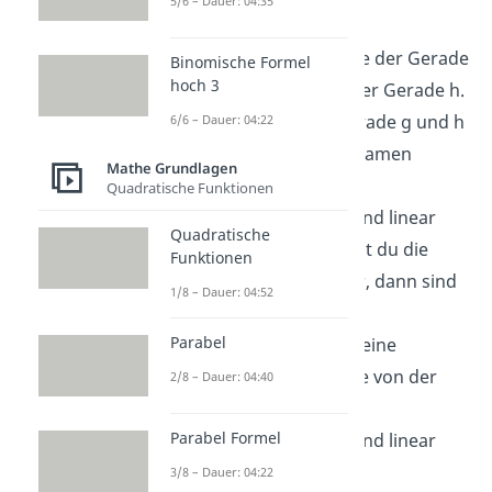
5/6 – Dauer: 04:35
haben:
Identisch
: Alle Punkte der Gerade
Binomische Formel
hoch 3
g sind auch Punkte der Gerade h.
Echt parallel
: Die Gerade g und h
6/6 – Dauer: 04:22
haben keine gemeinsamen
Mathe Grundlagen
Punkte und ihre
Quadratische Funktionen
Richtungsvektoren sind linear
Quadratische
abhängig. Verschiebst du die
Funktionen
Geraden aufeinander, dann sind
1/8 – Dauer: 04:52
sie identisch.
Parabel
Windschief
: Es gibt keine
gemeinsamen Punkte von der
2/8 – Dauer: 04:40
Gerade g und h. Ihre
Parabel Formel
Richtungsvektoren sind linear
unabhängig.
3/8 – Dauer: 04:22