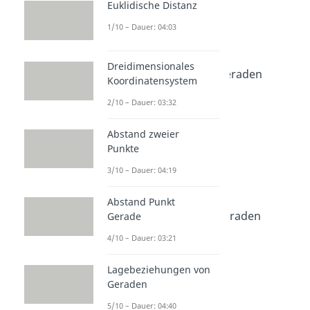
Dauer: 03:32
Euklidische Distanz
Abstand zweier Punkte
1/10 – Dauer: 04:03
Dauer: 04:19
Abstand Punkt Gerade
Dauer: 03:21
Dreidimensionales
Lagebeziehungen von Geraden
Koordinatensystem
Dauer: 04:40
Abstand Gerade Gerade
2/10 – Dauer: 03:32
Dauer: 04:53
Abstand Punkt Ebene
Abstand zweier
Dauer: 04:15
Punkte
Abstand Gerade Ebene
3/10 – Dauer: 04:19
Dauer: 04:20
Lotfußpunktverfahren
Abstand Punkt
Dauer: 05:21
Abstand windschiefer Geraden
Gerade
Dauer: 04:57
4/10 – Dauer: 03:21
Lagebeziehungen von
Geraden
5/10 – Dauer: 04:40