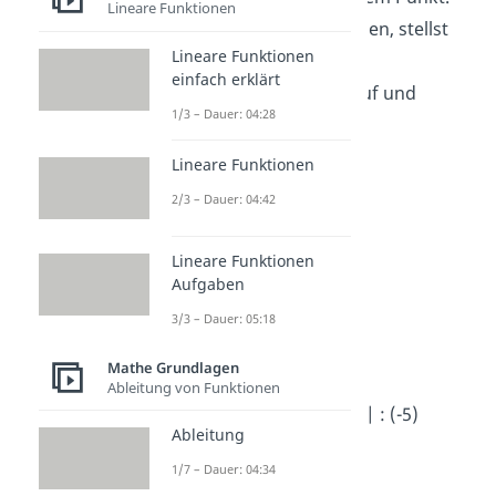
Lineare Funktionen
Um das herauszufinden, stellst
Lineare Funktionen
du ein
lineares
einfach erklärt
Gleichungssystem
auf und
1/3 – Dauer: 04:28
löst es:
Lineare Funktionen
l:
s = -9 + 3t
2/3 – Dauer: 04:42
ll:
8 + 2s = t
lll:
-7 – 2s = 7 – 4t
Lineare Funktionen
Aufgaben
→
l
in
ll
einsetzen
:
3/3 – Dauer: 05:18
8 + 2 ·
(-9 + 3t)
= t
Mathe Grundlagen
8 – 18 + 6t = t
Ableitung von Funktionen
-10 = -5t | : (-5)
Ableitung
2 = t
1/7 – Dauer: 04:34