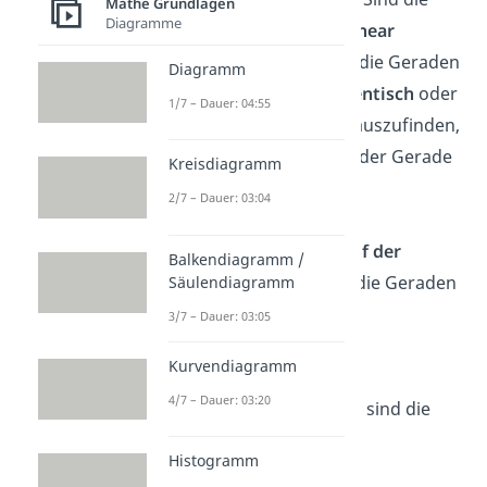
Mathe Grundlagen
Diagramme
Richtungsvektoren
linear
abhängig
, dann sind die Geraden
Diagramm
g und h entweder
identisch
oder
1/7 – Dauer: 04:55
parallel
. Um das herauszufinden,
setzt du einen Punkt der Gerade
Kreisdiagramm
g in die Gerade h ein.
2/7 – Dauer: 03:04
→
Liegt der Punkt auf der
Balkendiagramm /
Gerade h
, dann sind die Geraden
Säulendiagramm
identisch
.
3/7 – Dauer: 03:05
Kurvendiagramm
→ Haben sie
keinen
4/7 – Dauer: 03:20
gemeinsamen Punkt
, sind die
Geraden
parallel
.
Histogramm