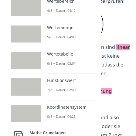
Richtungsvektoren
überprüfen
:
Wertebereich
4/8 – Dauer: 04:12
≠
Wertemenge
5/8 – Dauer: 04:09
Die Richtungsvektoren sind
linear
Wertetabelle
unabhängig
. Du kannst keine
6/8 – Dauer: 05:01
Zahl für s einsetzen, sodass die
Vektoren gleich werden.
Funktionswert
7/8 – Dauer: 02:40
2.
Genaue
Lagebeziehung
bestimmen
:
Koordinatensystem
8/8 – Dauer: 04:23
Die beiden Geraden sind also
entweder
windschief
oder sie
Mathe Grundlagen
schneiden sich
in einem Punkt.