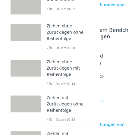
zur Videoseite: Lagebeziehungen von
1/8 – Dauer: 04:37
Geraden
Ziehen ohne
Beliebte Inhalte aus dem Bereich
Zurücklegen ohne
Mathe Grundlagen
Reihenfolge
2/8 – Dauer: 03:28
Abstand
Abstand
Abstand
Ziehen ohne
Gerade
Punkt
Gerade
Zurücklegen mit
Gerade
Ebene
Ebene
Reihenfolge
Dauer: 04:53
Dauer: 04:15
Dauer: 04:20
3/8 – Dauer: 02:14
Ziehen mit
Zurücklegen ohne
Reihenfolge
4/8 – Dauer: 02:32
zur Videoseite: Lagebeziehungen von
Geraden
Ziehen mit