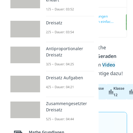
1/5 – Dauer: 03:52
Lagebeziehungen
von Geraden einfach
Dreisatz
erklärt
(00:14)
2/5 – Dauer: 03:54
Du möchtest wissen, welche
Antiproportionaler
Dreisatz
Lagenbeziehungen von Geraden
möglich sind? Hier und im
Video
3/5 – Dauer: 04:25
erklären wir dir alles Wichtige dazu!
Dreisatz Aufgaben
4/5 – Dauer: 04:21
Klasse
Klasse
Abiturvorbereitung
11
12
Zusammengesetzter
Dreisatz
5/5 – Dauer: 04:44
Jetzt neu: Teste dein
Wissen mit unseren
Mathe Grundlagen