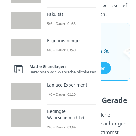
der Fall, dann sind sie windschief
oder sie schneiden sich.
Fakultät
5/6 – Dauer: 01:55
Jetzt neu: Teste dein
Ergebnismenge
Wissen mit unseren
6/6 – Dauer: 03:40
kostenlosen Aufgaben 🚀
Mathe Grundlagen
Aufgaben entdecken
Berechnen von Wahrscheinlichkeiten
Laplace Experiment
1/6 – Dauer: 02:20
Abstand Gerade Gerade
Bedingte
Super! Du weißt jetzt, welche
Wahrscheinlichkeit
unterschiedlichen Lagebeziehungen
2/6 – Dauer: 03:04
es gibt und wie du sie bestimmst.