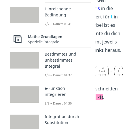
berechneten Wert für
s
in die
Hinreichende
Bedingung
Gerade g oder den Wert für
t
in
7/7 – Dauer: 03:41
die Gerade h ein. Hierbei ist es
egal, für welche Variante du dich
Mathe Grundlagen
entscheidest. Es kommt jeweils
Spezielle Integrale
der gleiche
Schnittpunkt
heraus.
Bestimmtes und
unbestimmtes
Integral
1/8 – Dauer: 04:37
Die Geraden g und h schneiden
e-Funktion
integrieren
sich im
Punkt (-3 | 2 | -1)
.
2/8 – Dauer: 04:30
Integration durch
Substitution