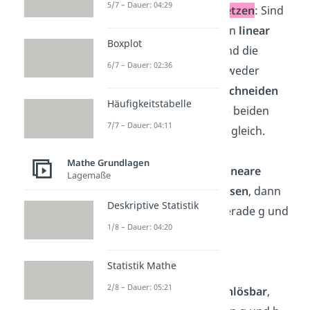
5/7 – Dauer: 04:29
2.2.
Geraden gleichsetzen
: Sind
die Richtungsvektoren
linear
Boxplot
unabhängig
, dann sind die
6/7 – Dauer: 02:36
Geraden g und h entweder
windschief
oder sie
schneiden
Häufigkeitstabelle
sich
. Hier setzt du die beiden
7/7 – Dauer: 04:11
Geradengleichungen gleich.
Mathe Grundlagen
→ Kannst du dieses
lineare
Lagemaße
Gleichungssystem lösen
, dann
Deskriptive Statistik
schneiden sich die Gerade g und
1/8 – Dauer: 04:20
h.
Statistik Mathe
→ Ist das
2/8 – Dauer: 05:21
Gleichungssystem unlösbar
,