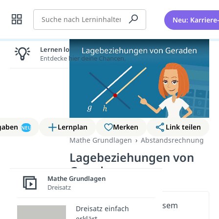
Suche
Neu: Karriere
Lernen lohnt sich!
Entdecke hier deine Chancen.
gaben
Lernplan
Merken
Link teilen
NEU
Mathe Grundlagen
Abstandsrechnung
Lagebeziehungen von
Geraden
Mathe Grundlagen
Dreisatz
Wichtige Inhalte in diesem
Dreisatz einfach
Video
erklärt