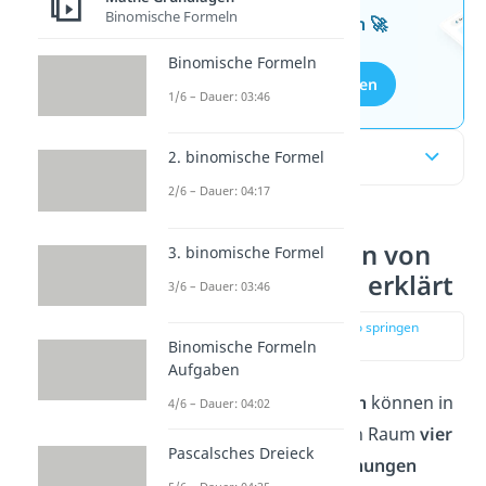
Binomische Formeln
kostenlosen Aufgaben 🚀
Binomische Formeln
Aufgaben entdecken
1/6 – Dauer: 03:46
Inhaltsübersicht
2. binomische Formel
2/6 – Dauer: 04:17
Lagebeziehungen von
3. binomische Formel
Geraden einfach erklärt
3/6 – Dauer: 03:46
zur Stelle im Video springen
(00:14)
Binomische Formeln
Aufgaben
Die
zwei Geraden
g und h
können in
4/6 – Dauer: 04:02
einem dreidimensionalen Raum
vier
Pascalsches Dreieck
verschiedene
Lagebeziehungen