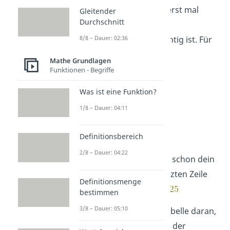
durchführst, solltest du erst mal
Gleitender
Durchschnitt
verstehen, warum die
Zeilenstufenform
so wichtig ist. Für
8/8 – Dauer: 02:36
das Beispiel sieht die
Mathe Grundlagen
Zeilenstufenform so aus:
Funktionen - Begriffe
Was ist eine Funktion?
1/8 – Dauer: 04:11
Definitionsbereich
Das Besondere an dieser
2/8 – Dauer: 04:22
Schreibweise ist, dass du schon dein
erstes
Ergebnis
in der letzten Zeile
Definitionsmenge
ablesen
kannst:
bestimmen
3/8 – Dauer: 05:10
Denke beim Lesen der Tabelle daran,
dass in der dritten Spalte der