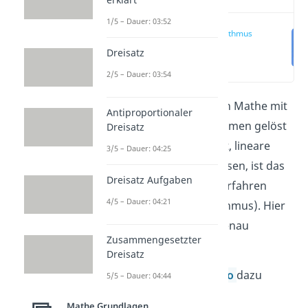
1/5 – Dauer: 03:52
Gauß-Algorithmus
Aufgabe
Dreisatz
(00:14)
2/5 – Dauer: 03:54
Viele Probleme können in Mathe mit
Antiproportionaler
linearen Gleichungssystemen gelöst
Dreisatz
werden. Eine Möglichkeit, lineare
3/5 – Dauer: 04:25
Gleichungssysteme zu lösen, ist das
Dreisatz Aufgaben
gaußsche Eliminationsverfahren
4/5 – Dauer: 04:21
(oder auch Gauß-Algorithmus). Hier
zeigen wir dir, wie das genau
Zusammengesetzter
funktioniert.
Dreisatz
Vergiss nicht, unser
Video
dazu
5/5 – Dauer: 04:44
anzuschauen!
Mathe Grundlagen