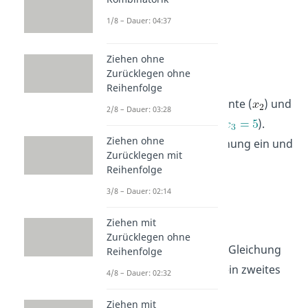
1/8 – Dauer: 04:37
Ziehen ohne
Zurücklegen ohne
Reihenfolge
In ihr steht eine unbekannte (
) und
2/8 – Dauer: 03:28
eine bekannte Variable (
).
Ziehen ohne
Setze also
in die Gleichung ein und
Zurücklegen mit
löse nach
auf!
Reihenfolge
3/8 – Dauer: 02:14
Ziehen mit
Zurücklegen ohne
Addiere beide Seiten der Gleichung
Reihenfolge
mit 10 und du erhältst dein zweites
4/8 – Dauer: 02:32
Teilergebnis:
Ziehen mit