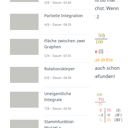
3/8 – Dauer: 03:44
mehr Schritte dafür brauchst. Wenn
Partielle Integration
du die
dritte Zeile
(III) mit 2
multiplizierst
4/8 – Dauer: 04:29
Fläche zwischen zwei
Graphen
und danach die
erste Zeile
(I)
5/8 – Dauer: 03:35
abziehst, hast du eine
neue dritte
Zeile
(III‘). Damit hast du auch schon
Rotationskörper
deine Zeilenstufenform gefunden!
6/8 – Dauer: 04:38
Uneigentliche
Integrale
7/8 – Dauer: 04:50
Stammfunktion
Wurzel x