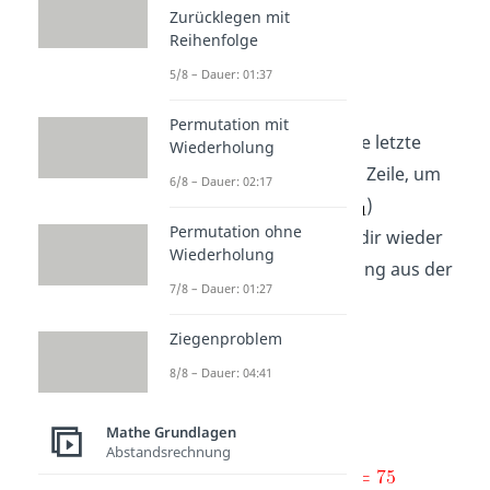
Zurücklegen mit
Reihenfolge
5/8 – Dauer: 01:37
Zeile 1 lösen
Permutation mit
Zuletzt wiederholst du die letzte
Wiederholung
Rechnung mit der ersten Zeile, um
6/8 – Dauer: 02:17
die letzte Unbekannte (
)
Permutation ohne
auszurechnen. Schreibe dir wieder
Wiederholung
die
erste Zeile
als Gleichung aus der
7/8 – Dauer: 01:27
Stufenform heraus.
Ziegenproblem
8/8 – Dauer: 04:41
Mathe Grundlagen
Abstandsrechnung