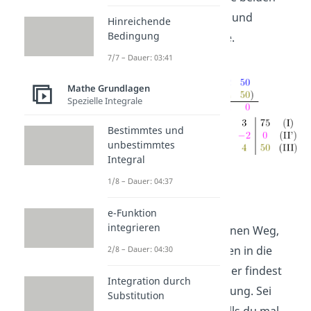
Zeilen untereinander auf und
Hinreichende
Bedingung
subtrahiere spaltenweise.
7/7 – Dauer: 03:41
Mathe Grundlagen
Spezielle Integrale
Bestimmtes und
unbestimmtes
Integral
1/8 – Dauer: 04:37
Zeile 1 und Zeile 3
subtrahieren
e-Funktion
integrieren
Als nächstes suchst du einen Weg,
mit dem du die zwei Nullen in die
2/8 – Dauer: 04:30
letzte Zeile bekommst. Hier findest
Integration durch
du beide mit einer Rechnung. Sei
Substitution
aber nicht überrascht, falls du mal