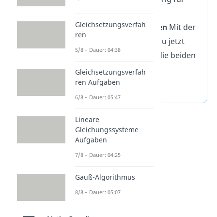
eine der Variablen.
Gleichsetzungsverfah
Rückwärts einsetzen
Mit der
ren
Unbekannten, die du jetzt
5/8 – Dauer: 04:38
kennst, kannst du die beiden
anderen Variablen
Gleichsetzungsverfah
ren Aufgaben
berechnen.
6/8 – Dauer: 05:47
Lineare
Gleichungssysteme
Aufgaben
7/8 – Dauer: 04:25
Gauß-Algorithmus
8/8 – Dauer: 05:07