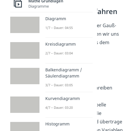
Mathe Grundlagen
Gaußsches
Diagramme
Eliminationsverfahren
Diagramm
Wie genau funktioniert der Gauß-
1/7 – Dauer: 04:55
Algorithmus nun? Schauen wir uns
noch mal das Beispiel aus dem
Kreisdiagramm
letztem Abschnitt an.
2/7 – Dauer: 03:04
Balkendiagramm /
Säulendiagramm
3/7 – Dauer: 03:05
Damit du nicht zu viel schreiben
musst, kannst du das
Kurvendiagramm
Gleichungssystem als Tabelle
4/7 – Dauer: 03:20
formulieren. Lass dafür die
Variablennamen weg und übertrage
Histogramm
nur die Zahlen, die vor den Variablen