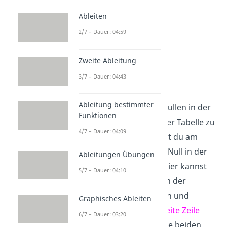
Ableiten
2/7 – Dauer: 04:59
Zweite Ableitung
Zeile 3 von Zeile 2
3/7 – Dauer: 04:43
subtrahieren
Ableitung bestimmter
Dein Ziel ist es, die drei Nullen in der
Funktionen
linken unteren Ecke deiner Tabelle zu
4/7 – Dauer: 04:09
bekommen. Das erreichst du am
besten, wenn du mit der Null in der
Ableitungen Übungen
zweiten Zeile anfängst. Hier kannst
5/7 – Dauer: 04:10
du die
dritte Zeile
(III) von der
zweiten Zeile
(II) abziehen und
Graphisches Ableiten
bekommst eine
neue zweite Zeile
6/7 – Dauer: 03:20
(II‘). Schreibe dir dafür die beiden