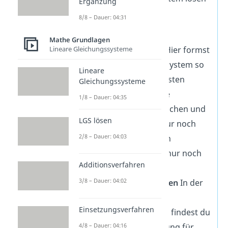
Ergänzung
zu können:
8/8 – Dauer: 04:31
Finde die
Mathe Grundlagen
Lineare Gleichungssysteme
Zeilenstufenform
Hier formst
du das Gleichungssystem so
Lineare
um, dass bei der ersten
Gleichungssysteme
Gleichung noch alle
1/8 – Dauer: 04:35
Unbekannte auftauchen und
LGS lösen
bei der mittleren nur noch
2/8 – Dauer: 04:03
zwei. Bei der letzten
Gleichung hast du nur noch
Additionsverfahren
eine Unbekannte.
3/8 – Dauer: 04:02
Erste Lösung ablesen
In der
dritten Zeile des
Einsetzungsverfahren
Gleichungssystems findest du
4/8 – Dauer: 04:16
jetzt direkt die Lösung für