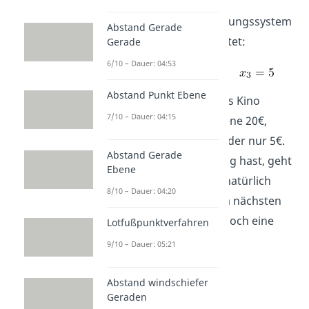
Damit hast du das Gleichungssystem
Abstand Gerade
gelöst! Deine Lösung lautet:
Gerade
6/10 – Dauer: 04:53
Abstand Punkt Ebene
Die Eintrittskarten für das Kino
7/10 – Dauer: 04:15
kosten also für Erwachsene 20€,
Senioren 10€ und für Kinder nur 5€.
Abstand Gerade
Wenn du ein wenig Übung hast, geht
Ebene
dir das Gauß-Verfahren natürlich
8/10 – Dauer: 04:20
leichter von der Hand. Im nächsten
Abschnitt kannst du dir noch eine
Lotfußpunktverfahren
Aufgabe anschauen.
9/10 – Dauer: 05:21
Abstand windschiefer
Geraden