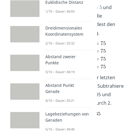
Euklidische Distanz
Jetzt weißt du schon
und
1/10 – Dauer: 04:03
. Setze beides in die
Gleichung ein und du findest den
Dreidimensionales
letzten Teil deiner Lösung.
Koordinatensystem
2/10 – Dauer: 03:32
Abstand zweier
Punkte
3/10 – Dauer: 04:19
Das lässt sich nach deiner letzten
Abstand Punkt
Unbekannten umstellen. Subtrahiere
Gerade
dafür von beiden Seiten 35 und
4/10 – Dauer: 03:21
dividiere die Gleichung durch 2.
Lagebeziehungen von
Geraden
5/10 – Dauer: 04:40