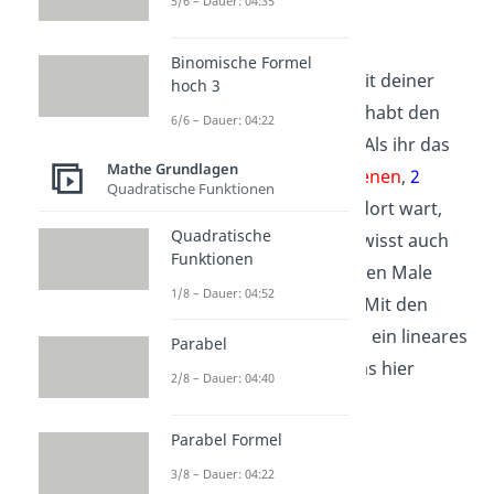
5/6 – Dauer: 04:35
Algorithmus
Binomische Formel
Stelle dir vor, du gehst mit deiner
hoch 3
Familie ins Kino, aber ihr habt den
6/6 – Dauer: 04:22
Eintrittspreis vergessen. Als ihr das
Mathe Grundlagen
letzte Mal mit
2
Erwachsenen
,
2
Quadratische Funktionen
Senioren
und
3 Kindern
dort wart,
Quadratische
habt ihr
75€ bezahlt
.
Ihr wisst auch
Funktionen
noch, wie viel ihr die beiden Male
1/8 – Dauer: 04:52
zuvor ausgegeben habt. Mit den
Informationen kannst du ein lineares
Parabel
Gleichungssystem wie das hier
2/8 – Dauer: 04:40
aufstellen.
Parabel Formel
3/8 – Dauer: 04:22