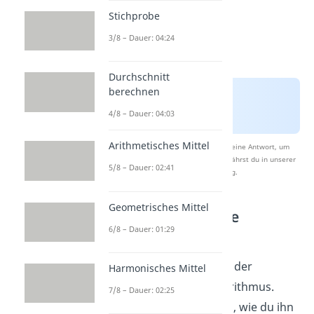
Stichprobe
3/8 – Dauer: 04:24
Durchschnitt
berechnen
4/8 – Dauer: 04:03
Arithmetisches Mittel
Nach Beantwortung speichern wir deine Antwort, um
Studyflix zu verbessern. Mehr dazu erfährst du in unserer
5/8 – Dauer: 02:41
Datenschutzerklärung
.
Geometrisches Mittel
1. Schritt: Finde die
6/8 – Dauer: 01:29
Zeilenstufenform
Der erste Schritt ist auch der
Harmonisches Mittel
wichtigste im Gauß-Algorithmus.
7/8 – Dauer: 02:25
Bevor wir uns anschauen, wie du ihn