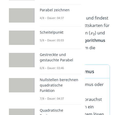
Parabel zeichnen
Du kannst das
lineare
Gleichungssystem lösen
und findest
4/8 – Dauer: 04:37
dann den Preis der Eintrittskarten für
Scheitelpunkt
Erwachsene (
), Senioren (
) und
Kinder (
). Der
Gauß-Algorithmus
5/8 – Dauer: 05:03
ist ein gutes
Werkzeug
um die
Gestreckte und
Lösung zu finden.
gestauchte Parabel
6/8 – Dauer: 03:46
Gaußscher Algorithmus
Nullstellen berechnen
Mit dem Gauß-Algorithmus oder
quadratische
Funktion
auch gaußsches
7/8 – Dauer: 04:37
Eliminationsverfahren brauchst
du nur drei Schritte, um ein
Quadratische
lineares Gleichungssystem lösen