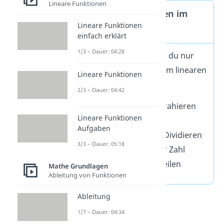
Lineare Funktionen
Erlaubte Rechnungen im
Lineare Funktionen
Gauß-Algorithmus
einfach erklärt
1/3 – Dauer: 04:28
Beim Umformen darfst du nur
diese drei Dinge mit dem linearen
Lineare Funktionen
Gleichungssystem tun:
2/3 – Dauer: 04:42
Addieren und Subtrahieren
Lineare Funktionen
von Zeilen
Aufgaben
Multiplizieren und Dividieren
3/3 – Dauer: 05:18
von Zeilen mit einer Zahl
Vertauschen von Zeilen
Mathe Grundlagen
Ableitung von Funktionen
Ableitung
1/7 – Dauer: 04:34