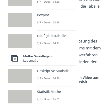
5/7 – Dauer: 04:29
stehen (Koeffizienten), in die Tabelle.
Boxplot
6/7 – Dauer: 02:36
Häufigkeitstabelle
Jetzt berechnest du die Lösung des
7/7 – Dauer: 04:11
linearen Gleichungssystems mit dem
gaußschen Eliminierungsverfahren.
Mathe Grundlagen
Lagemaße
Der erste Schritt ist das Finden der
Zeilenstufenform.
Deskriptive Statistik
Studyflix vernetzt: Hier ein Video aus
1/8 – Dauer: 04:20
einem anderen Bereich
Statistik Mathe
2/8 – Dauer: 05:21