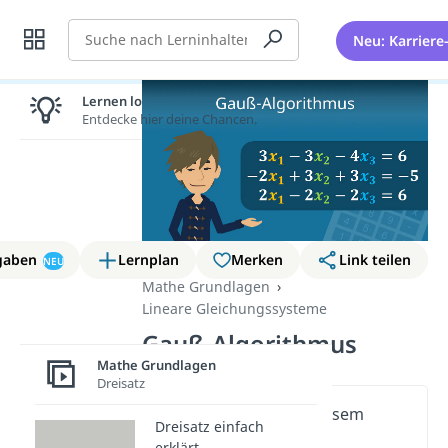
Suche
Neu: Karriere
Lernen lohnt sich!
Entdecke hier deine Chancen.
gaben
Lernplan
Merken
Link teilen
NEU
Mathe Grundlagen
Lineare Gleichungssysteme
Gauß-Algorithmus
Mathe Grundlagen
Dreisatz
Wichtige Inhalte in diesem
Dreisatz einfach
Video
erklärt