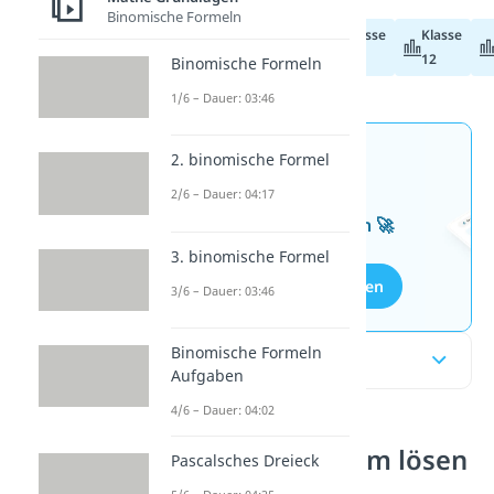
Binomische Formeln
Klasse
Klasse
Abiturvorbereitung
11
12
Binomische Formeln
1/6 – Dauer: 03:46
Jetzt neu: Teste dein
2. binomische Formel
Wissen mit unseren
2/6 – Dauer: 04:17
kostenlosen Aufgaben 🚀
3. binomische Formel
Aufgaben entdecken
3/6 – Dauer: 03:46
Binomische Formeln
Inhaltsübersicht
Aufgaben
4/6 – Dauer: 04:02
Gleichungssystem lösen
Pascalsches Dreieck
mit dem Gauß-