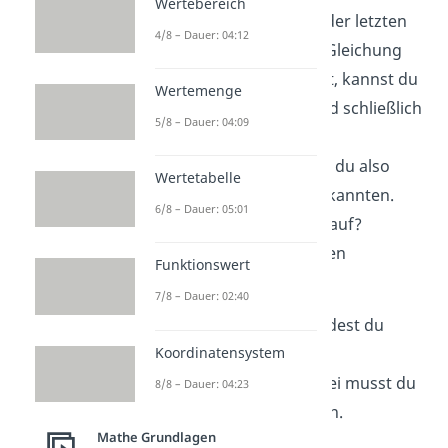
Wertebereich
Vorfaktor von
und in der letzten
4/8 – Dauer: 04:12
Spalte das Ergebnis der Gleichung
steht. Wenn du
kennst, kannst du
Wertemenge
danach
berechnen und schließlich
5/8 – Dauer: 04:09
auch
finden. Mit der
Zeilenstufenform findest du also
Wertetabelle
ganz schnell deine Unbekannten.
6/8 – Dauer: 05:01
Aber wie kommst du darauf?
Schauen wir uns dafür den
Funktionswert
Rechenweg mal an.
7/8 – Dauer: 02:40
Die Zeilenstufenform findest du
Koordinatensystem
durch Umformen deines
Gleichungssystems. Dabei musst du
8/8 – Dauer: 04:23
dich an drei Regeln halten.
Mathe Grundlagen