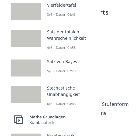
Vierfeldertafel
3. Schritt: Rückwärts
3/6 – Dauer: 04:46
einsetzen
Satz der totalen
Wahrscheinlichkeit
4/6 – Dauer: 01:58
Satz von Bayes
5/6 – Dauer: 02:29
Stochastische
Zeile 2 lösen
Unabhängigkeit
Aus der
zweiten Zeile
der Stufenform
6/6 – Dauer: 04:46
kannst du auch wieder eine
Mathe Grundlagen
Gleichung machen.
Kombinatorik
Kombinatorik