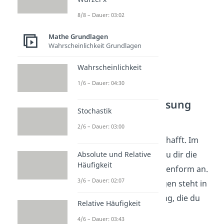
8/8 – Dauer: 03:02
Mathe Grundlagen
Wahrscheinlichkeit Grundlagen
Wahrscheinlichkeit
1/6 – Dauer: 04:30
2. Schritt: Erste Lösung
Stochastik
ablesen
2/6 – Dauer: 03:00
Der Schwierigste ist geschafft. Im
zweiten Schritt schaust du dir die
Absolute und Relative
Häufigkeit
dritte Zeile
der Zeilenstufenform an.
3/6 – Dauer: 02:07
Durch deine Umformungen steht in
dieser Zeile eine Gleichung, die du
Relative Häufigkeit
leicht lösen kannst.
4/6 – Dauer: 03:43