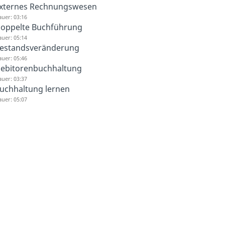
xternes Rechnungswesen
uer: 03:16
oppelte Buchführung
uer: 05:14
estandsveränderung
uer: 05:46
ebitorenbuchhaltung
uer: 03:37
uchhaltung lernen
uer: 05:07