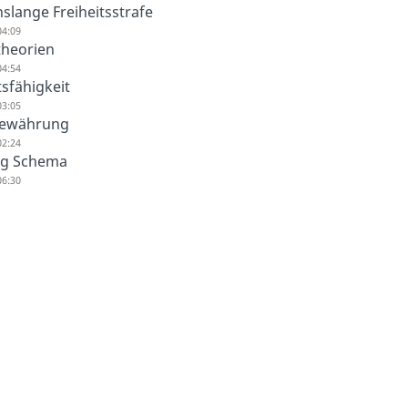
slange Freiheitsstrafe
04:09
theorien
04:54
tsfähigkeit
03:05
Bewährung
02:24
ug Schema
06:30