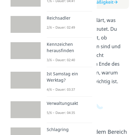
1/6 – Dauer: 04:41
zum Beitrag: Verhältnismäßigkeit
Reichsadler
In diesem Video wird erklärt, was
2/6 – Dauer: 02:49
Verhältnismäßigkeit bedeutet. Du
lernst, wie man überprüft, ob
Kennzeichen
Maßnahmen angemessen sind und
herausfinden
was passiert, wenn sie nicht
3/6 – Dauer: 02:40
verhältnismäßig sind. Am Ende des
Videos wirst du verstehen, warum
Ist Samstag ein
Werktag?
Verhältnismäßigkeit so wichtig ist.
4/6 – Dauer: 03:37
Verwaltungsakt
5/6 – Dauer: 04:35
Schlagring
Beliebte Inhalte aus dem Bereich