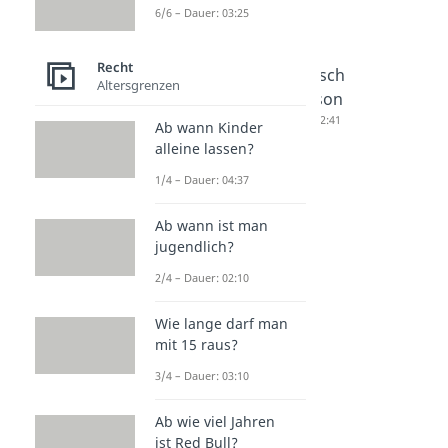
Recht
6/6 – Dauer: 03:25
Recht
Verjähru
Widerspr
Juristisch
Altersgrenzen
ng
uch
e Person
Dauer: 04:49
Dauer: 04:09
Dauer: 02:41
Ab wann Kinder
alleine lassen?
1/4 – Dauer: 04:37
Ab wann ist man
jugendlich?
2/4 – Dauer: 02:10
Wie lange darf man
mit 15 raus?
3/4 – Dauer: 03:10
Ab wie viel Jahren
ist Red Bull?