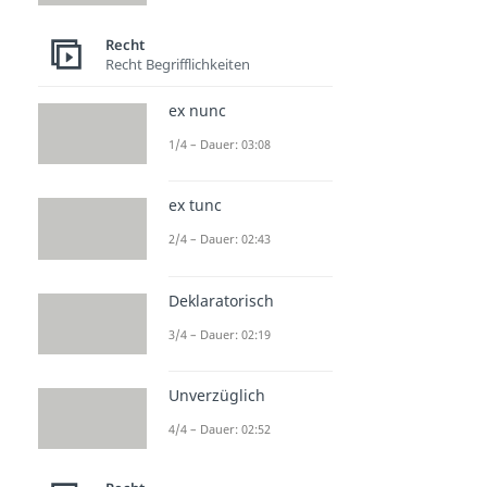
Fahrlässigkeit
Recht
Dauer: 04:36
Recht Begrifflichkeiten
Schadensersatz
Dauer: 05:36
Garantenstellung
ex nunc
Dauer: 04:53
1/4 – Dauer: 03:08
Verhältnismäßigkeit
Dauer: 04:06
Verjährung
ex tunc
Dauer: 04:49
2/4 – Dauer: 02:43
Widerspruch
Dauer: 04:09
Deklaratorisch
3/4 – Dauer: 02:19
Unverzüglich
4/4 – Dauer: 02:52