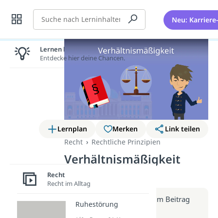
Suche
Neu: Karriere
Lernen lohnt sich!
Entdecke hier deine Chancen.
Lernplan
Merken
Link teilen
Recht
Rechtliche Prinzipien
Verhältnismäßigkeit
(Video)
Recht
Recht im Alltag
Weitere Infos erhältst du im Beitrag
Ruhestörung
zum Video