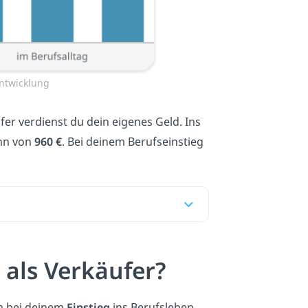
ntwicklung
r verdienst du dein eigenes Geld. Ins
ohn von
960 €
. Bei deinem Berufseinstieg
 als Verkäufer?
h bei deinem
Einstieg
ins Berufsleben