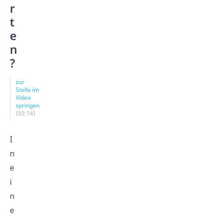
r
t
e
n
?
zur
Stelle im
Video
springen
(00:14)
I
n
e
i
n
e