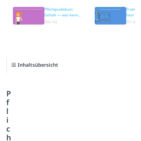
Pflichtpraktikum
Praktik
Gehalt — was kannst
hast du
du erwarten?
Mindest
(00:14)
(01:45)
Inhaltsübersicht
P
f
l
i
c
h