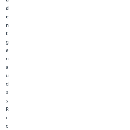
d
e
n
t
g
e
n
a
u
d
a
s
R
i
c