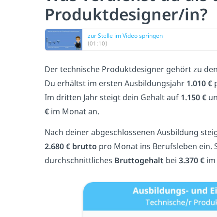
Produktdesigner/in?
zur Stelle im Video springen
(01:10)
Der technische Produktdesigner gehört zu de
Du erhältst im ersten Ausbildungsjahr
1.010 €
p
Im dritten Jahr steigt dein Gehalt auf
1.150 €
un
€
im Monat an.
Nach deiner abgeschlossenen Ausbildung stei
2.680 € brutto
pro Monat ins Berufsleben ein. S
durchschnittliches
Bruttogehalt
bei
3.370 €
im