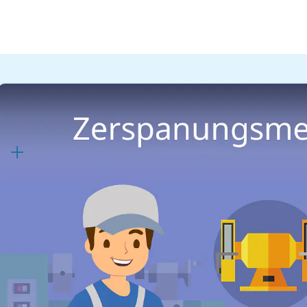
Handwerk & Industrie
Technik & Mechanik
Zerspanungsmechaniker/i
Lernplan