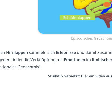
Episodisches Gedächtni
den
Hirnlappen
sammeln sich
Erlebnisse
und damit zusamme
egen findet die Verknüpfung mit
Emotionen
im
limbische
tionales Gedächtnis).
Studyflix vernetzt: Hier ein Video a