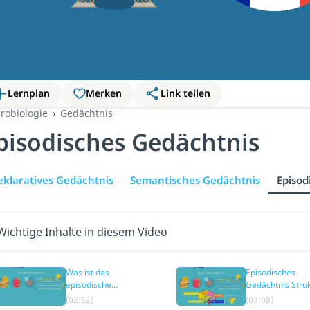
Lernplan
Merken
Link teilen
robiologie
Gedächtnis
pisodisches Gedächtnis
eklaratives Gedächtnis
Semantisches Gedächtnis
Episod
Wichtige Inhalte in diesem Video
Was ist das
Episodisches
episodische
Gedächtnis Stru
Gedächtnis?
(02:52)
(03:08)