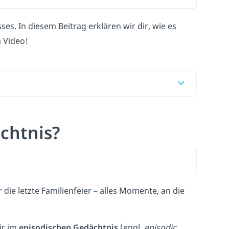
ses. In diesem Beitrag erklären wir dir, wie es
m Video!
ächtnis?
die letzte Familienfeier – alles Momente, an die
ir im
episodischen Gedächtnis
(engl.
episodic