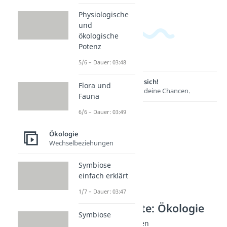
Physiologische
und
ökologische
Potenz
5/6 – Dauer: 03:48
Lernen lohnt sich!
Flora und
Entdecke hier deine Chancen.
Fauna
6/6 – Dauer: 03:49
Ökologie
Wechselbeziehungen
Symbiose
einfach erklärt
1/7 – Dauer: 03:47
Weitere Inhalte: Ökologie
Symbiose
Umweltveränderungen