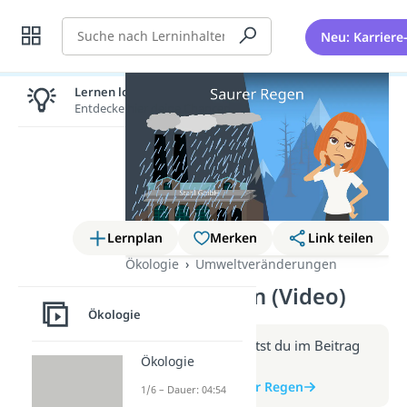
Suche
Neu: Karriere
Lernen lohnt sich!
Entdecke hier deine Chancen.
Lernplan
Merken
Link teilen
Ökologie
Umweltveränderungen
Saurer Regen (Video)
Ökologie
Weitere Infos erhältst du im Beitrag
Ökologie
zum Video
zum Beitrag: Saurer Regen
1/6 – Dauer: 04:54