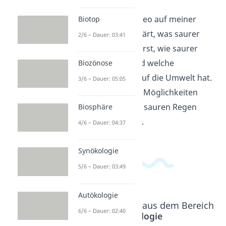
In diesem Erklärvideo auf meiner
Biotop
Plattform wird erklärt, was saurer
2/6 – Dauer: 03:41
Regen ist. Du erfährst, wie saurer
Regen entsteht und welche
Biozönose
Auswirkungen er auf die Umwelt hat.
3/6 – Dauer: 05:05
Außerdem werden Möglichkeiten
aufgezeigt, wie wir sauren Regen
Biosphäre
vermeiden können.
4/6 – Dauer: 04:37
Synökologie
5/6 – Dauer: 03:49
Autökologie
Beliebte Inhalte aus dem Bereich
6/6 – Dauer: 02:40
Ökologie