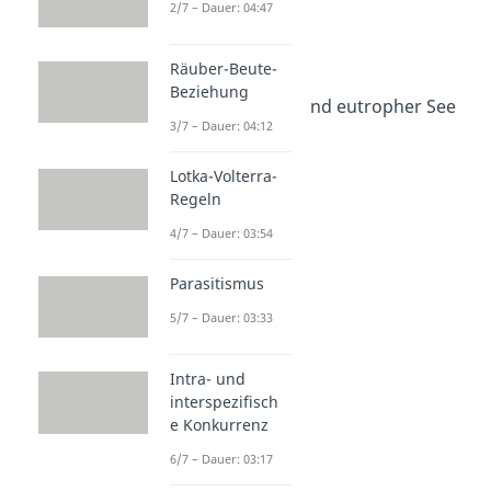
2/7 – Dauer: 04:47
Modifikation
Dauer: 04:15
Eutrophierung
Räuber-Beute-
Dauer: 04:23
Beziehung
Oligotropher See und eutropher See
3/7 – Dauer: 04:12
Dauer: 03:42
Saurer Regen
Dauer: 04:12
Lotka-Volterra-
Regeln
4/7 – Dauer: 03:54
Parasitismus
5/7 – Dauer: 03:33
Intra- und
interspezifisch
e Konkurrenz
6/7 – Dauer: 03:17