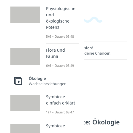
Physiologische
und
ökologische
Potenz
5/6 – Dauer: 03:48
Lernen lohnt sich!
Flora und
Entdecke hier deine Chancen.
Fauna
6/6 – Dauer: 03:49
Ökologie
Wechselbeziehungen
Symbiose
einfach erklärt
1/7 – Dauer: 03:47
Weitere Inhalte: Ökologie
Symbiose
Stoffkreisläufe