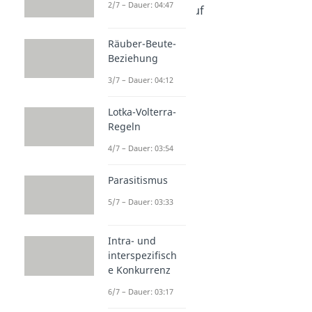
2/7 – Dauer: 04:47
Kohlenstoffkreislauf
Dauer: 05:02
Stickstoffkreislauf
Räuber-Beute-
Dauer: 04:56
Beziehung
Stoffkreislauf
3/7 – Dauer: 04:12
Dauer: 03:25
Wasserkreislauf
Dauer: 03:35
Lotka-Volterra-
Energiefluss
Regeln
Dauer: 03:40
4/7 – Dauer: 03:54
Kalkkreislauf
Dauer: 03:21
Parasitismus
5/7 – Dauer: 03:33
Intra- und
interspezifisch
e Konkurrenz
6/7 – Dauer: 03:17