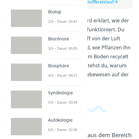
zum Beitrag: Stickstoffkreislauf
Biotop
In diesem Video wird erklärt, wie der
2/6 – Dauer: 03:41
Stickstoffkreislauf funktioniert. Du
lernst, wie Stickstoff von der Luft
Biozönose
aufgenommen wird, wie Pflanzen ihn
3/6 – Dauer: 05:05
nutzen und wie er im Boden recycelt
wird. Am Ende verstehst du, warum
Biosphäre
Stickstoff für alle Lebewesen auf der
4/6 – Dauer: 04:37
Erde so wichtig ist.
Synökologie
5/6 – Dauer: 03:49
Autökologie
6/6 – Dauer: 02:40
Beliebte Inhalte aus dem Bereich