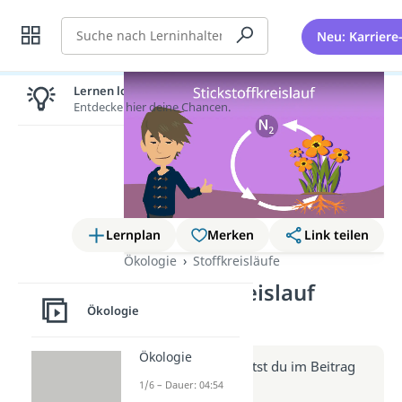
Suche
Neu: Karriere
Lernen lohnt sich!
Entdecke hier deine Chancen.
Lernplan
Merken
Link teilen
Ökologie
Stoffkreisläufe
Stickstoffkreislauf
Ökologie
(Video)
Ökologie
Weitere Infos erhältst du im Beitrag
zum Video
1/6 – Dauer: 04:54