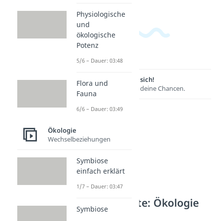
Physiologische
und
ökologische
Potenz
5/6 – Dauer: 03:48
Lernen lohnt sich!
Flora und
Entdecke hier deine Chancen.
Fauna
6/6 – Dauer: 03:49
Ökologie
Wechselbeziehungen
Symbiose
einfach erklärt
1/7 – Dauer: 03:47
Weitere Inhalte: Ökologie
Symbiose
Ökosysteme