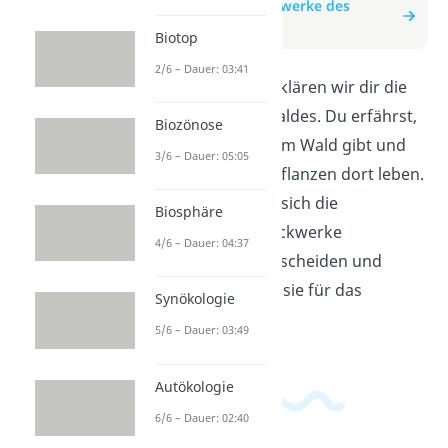
zum Beitrag: Stockwerke des
Waldes
Biotop
2/6 – Dauer: 03:41
In diesem Video erklären wir dir die
Stockwerke des Waldes. Du erfährst,
Biozönose
welche Ebenen es im Wald gibt und
3/6 – Dauer: 05:05
welche Tiere und Pflanzen dort leben.
Wir zeigen dir, wie sich die
Biosphäre
verschiedenen Stockwerke
4/6 – Dauer: 04:37
voneinander unterscheiden und
welche Bedeutung sie für das
Synökologie
Ökosystem haben.
5/6 – Dauer: 03:49
Autökologie
6/6 – Dauer: 02:40