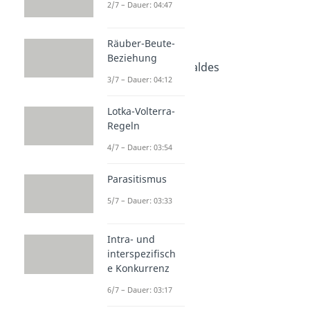
2/7 – Dauer: 04:47
Ökosystem
Dauer: 04:18
Ökosystem Wald
Räuber-Beute-
Dauer: 04:32
Beziehung
Stockwerke des Waldes
3/7 – Dauer: 04:12
Dauer: 04:04
Ökosystem See
Dauer: 04:11
Lotka-Volterra-
Sukzession
Regeln
Dauer: 04:46
4/7 – Dauer: 03:54
Parasitismus
5/7 – Dauer: 03:33
Intra- und
interspezifisch
e Konkurrenz
6/7 – Dauer: 03:17