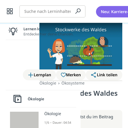
Suche
Neu: Karriere
Lernen lohnt sich!
Entdecke hier deine Chancen.
Lernplan
Merken
Link teilen
Ökologie
Ökosysteme
Stockwerke des Waldes
Ökologie
(Video)
Ökologie
Weitere Infos erhältst du im Beitrag
zum Video
1/6 – Dauer: 04:54