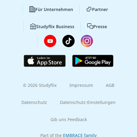
Für Unternehmen
Partner
Studyflix Business
Presse
© 2026 Studyflix
Impressum
AGB
Datenschutz
Datenschutz-Einstellungen
Gib uns Feedback
Part of the
EMBRACE family