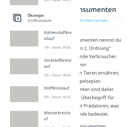
Sekundärkonsumenten
Ökologie
zur Stelle im Video springen
Stoffkreisläufe
(01:48)
Kohlenstoffkre
islauf
Die Sekundärkonsumenten nennst du
auch „Konsumenten 2. Ordnung“
1/6 – Dauer: 05:02
oder „fleischfressende Verbraucher.
Stickstoffkreisl
Alle Tiere, die sich von
auf
pflanzenfressenden Tieren ernähren,
2/6 – Dauer: 04:56
stehen auf ihrem Speiseplan.
Stoffkreislauf
Sekundärkonsumenten sind daher
Fleischfresser
. Der Überbegriff für
3/6 – Dauer: 03:25
Fleischfresser lautet Prädatoren, was
Wasserkreisla
so viel wie Fressfeinde bedeutet.
uf
Zu den Sekundärkonsumenten