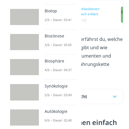
Trophieebenen
Biotop
einfach erklärt
2/6 – Dauer: 03:41
(00:13)
Biozönose
Hier und im
Video
erfährst du, welche
3/6 – Dauer: 05:05
Trophieebenen es gibt und wie
Produzenten, Konsumenten und
Biosphäre
Destruenten die Nahrungskette
4/6 – Dauer: 04:37
bilden.
Synökologie
5/6 – Dauer: 03:49
Inhaltsübersicht
Autökologie
Trophieebenen einfach
6/6 – Dauer: 02:40