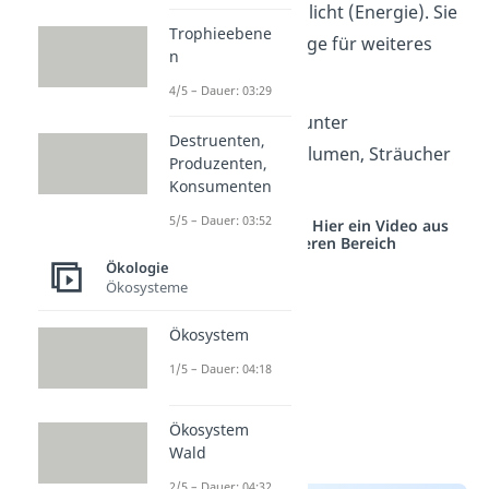
Boden und Sonnenlicht (Energie). Sie
Trophieebene
stellen die Grundlage für weiteres
n
Leben dar.
4/5 – Dauer: 03:29
Produzenten sind unter
Destruenten,
anderem Bäume, Blumen, Sträucher
Produzenten,
und Algen.
Konsumenten
5/5 – Dauer: 03:52
Studyflix vernetzt: Hier ein Video aus
einem anderen Bereich
Ökologie
Ökosysteme
Ökosystem
1/5 – Dauer: 04:18
Ökosystem
Wald
2/5 – Dauer: 04:32