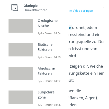
erklärt
Ökologie
Umweltfaktoren
zur Stelle im Video springen
(00:13)
Ökologische
Nische
Eine
Nahrungskette
ordnet jedem
1/6 – Dauer: 05:04
Lebewesen einen Fressfeind und ein
Lebewesen als Nahrungsquelle zu. Du
Biotische
siehst also, wer wen frisst und von
Faktoren
wem er gefressen wird.
2/6 – Dauer: 04:39
Die Trophieebenen zeigen dir, welche
Abiotische
Stellung in der Nahrungskette ein Tier
Faktoren
oder eine Pflanze hat:
3/6 – Dauer: 04:32
Am Anfang stehen die
Subpolare
Zone
Produzenten
(Pflanzen, Algen).
Sie werden von den
4/6 – Dauer: 03:26