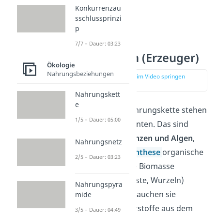
Konkurrenzau
sschlussprinzi
p
7/7 – Dauer: 03:23
Produzenten (Erzeuger)
Ökologie
Nahrungsbeziehungen
zur Stelle im Video springen
(01:01)
Nahrungskett
e
Am Anfang der Nahrungskette stehen
1/5 – Dauer: 05:00
die Primärproduzenten. Das sind
hauptsächlich
Pflanzen und Algen
,
Nahrungsnetz
die durch
Photosynthese
organische
2/5 – Dauer: 03:23
Stoffe, sogenannte Biomasse
(Beispiel: Blätter, Äste, Wurzeln)
Nahrungspyra
herstellen. Dazu brauchen sie
mide
anorganische Nährstoffe aus dem
3/5 – Dauer: 04:49