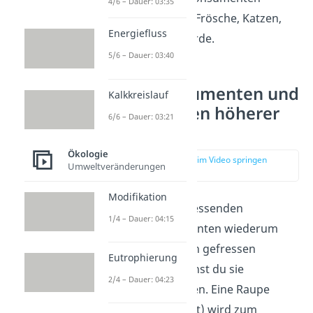
4/6 – Dauer: 03:35
gehören Tiere wie Frösche, Katzen,
Energiefluss
Löwen oder Bussarde.
5/6 – Dauer: 03:40
Tertiärkonsumenten und
Kalkkreislauf
Konsumenten höherer
6/6 – Dauer: 03:21
Ordnung
Ökologie
zur Stelle im Video springen
Umweltveränderungen
(01:59)
Modifikation
Wenn die fleischfressenden
1/4 – Dauer: 04:15
Sekundärkonsumenten wiederum
von anderen Tieren gefressen
Eutrophierung
werden, dann nennst du sie
2/4 – Dauer: 04:23
Tertiärkonsumenten. Eine Raupe
(Primärkonsument) wird zum