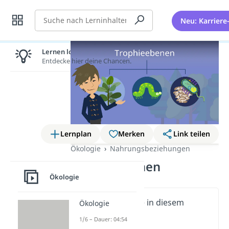
Suche
Neu: Karriere
Lernen lohnt sich!
Entdecke hier deine Chancen.
Lernplan
Merken
Link teilen
Ökologie
Nahrungsbeziehungen
Trophieebenen
Ökologie
Wichtige Inhalte in diesem
Ökologie
Video
1/6 – Dauer: 04:54