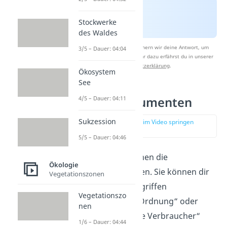
Stockwerke
des Waldes
Nach Beantwortung speichern wir deine Antwort, um
3/5 – Dauer: 04:04
Studyflix zu verbessern. Mehr dazu erfährst du in unserer
Datenschutzerklärung
.
Ökosystem
See
4/5 – Dauer: 04:11
Primärkonsumenten
Sukzession
zur Stelle im Video springen
(01:39)
5/5 – Dauer: 04:46
Als nächstes kommen die
Ökologie
Primärkonsumenten. Sie können dir
Vegetationszonen
auch unter den Begriffen
Vegetationszo
„Konsumenten 1. Ordnung“ oder
nen
„pflanzenfressende Verbraucher“
1/6 – Dauer: 04:44