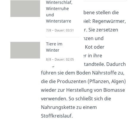
Winterschlaf,
Winterruhe
Die letzte Trophieebene stellen die
und
Destruenten (Beispiel: Regenwürmer,
Winterstarre
Pilze, Bakterien) dar. Sie zersetzen
7/8 – Dauer: 03:51
tote Tiere und Pflanzen und
Tiere im
Abfallprodukte wie Kot oder
Winter
abgefallenen Blätter in ihre
8/8 – Dauer: 02:05
anorganischen Bestandteile. Dadurch
führen sie dem Boden Nährstoffe zu,
die die Produzenten (Pflanzen, Algen)
wieder zur Herstellung von Biomasse
verwenden. So schließt sich die
Nahrungskette zu einem
Stoffkreislauf.