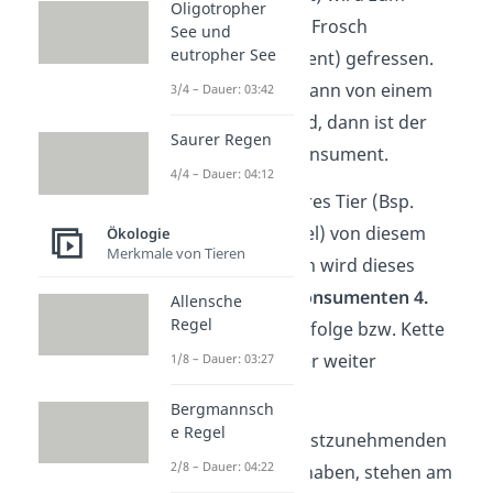
Oligotropher
Beispiel von einem Frosch
See und
eutropher See
(Sekundärkonsument) gefressen.
Wenn der Frosch dann von einem
3/4 – Dauer: 03:42
Adler verspeist wird, dann ist der
Saurer Regen
Adler der Tertiärkonsument.
4/4 – Dauer: 04:12
Falls sich ein weiteres Tier (Bsp.
größerer Greifvogel) von diesem
Ökologie
Merkmale von Tieren
Adler ernährt, dann wird dieses
Lebewesen zum
Konsumenten 4.
Allensche
Regel
Ordnung
. Diese Abfolge bzw. Kette
kannst du so immer weiter
1/8 – Dauer: 03:27
fortsetzen.
Bergmannsch
e Regel
Tiere, die keine ernstzunehmenden
2/8 – Dauer: 04:22
Fressfeinde mehr haben, stehen am