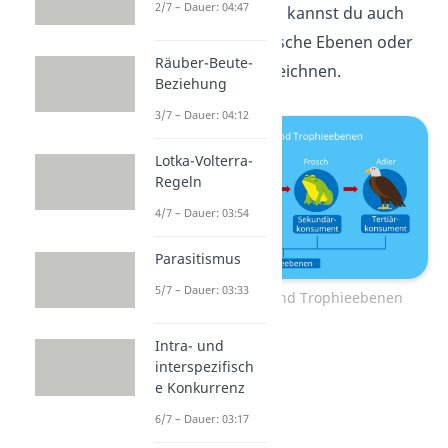
2/7 – Dauer: 04:47
Die Trophieebenen kannst du auch
als Trophie, trophische Ebenen oder
Räuber-Beute-
Trophiestufen bezeichnen.
Beziehung
3/7 – Dauer: 04:12
Lotka-Volterra-
Regeln
4/7 – Dauer: 03:54
Parasitismus
5/7 – Dauer: 03:33
Nahrungskette und Trophieebenen
Intra- und
interspezifisch
e Konkurrenz
6/7 – Dauer: 03:17