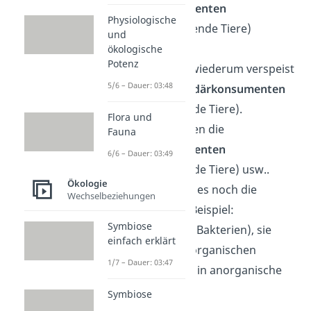
Primärkonsumenten
Physiologische
(pflanzenfressende Tiere)
und
gefressen.
ökologische
Potenz
Diese werden wiederum verspeist
5/6 – Dauer: 03:48
von den
Sekundärkonsumenten
(fleischfressende Tiere).
Flora und
Danach kommen die
Fauna
Tertiärkonsumenten
6/6 – Dauer: 03:49
(fleischfressende Tiere) usw..
Ökologie
Außerdem gibt es noch die
Wechselbeziehungen
Destruenten
(Beispiel:
Symbiose
Regenwürmer, Bakterien), sie
einfach erklärt
zersetzen alle organischen
1/7 – Dauer: 03:47
Abfallprodukte in anorganische
Bestandteile.
Symbiose