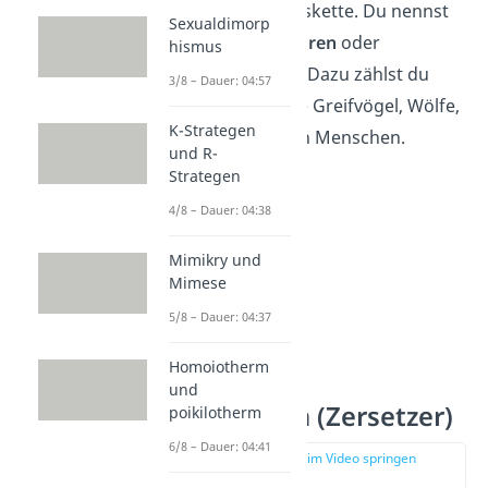
Ende der Nahrungskette. Du nennst
Sexualdimorp
sie
Spitzenprädatoren
oder
hismus
Endkonsumenten
. Dazu zählst du
3/8 – Dauer: 04:57
zum Beispiel große Greifvögel, Wölfe,
K-Strategen
Tiger und auch den Menschen.
und R-
Strategen
4/8 – Dauer: 04:38
Mimikry und
Mimese
5/8 – Dauer: 04:37
Homoiotherm
und
Destruenten (Zersetzer)
poikilotherm
6/8 – Dauer: 04:41
zur Stelle im Video springen
(02:25)