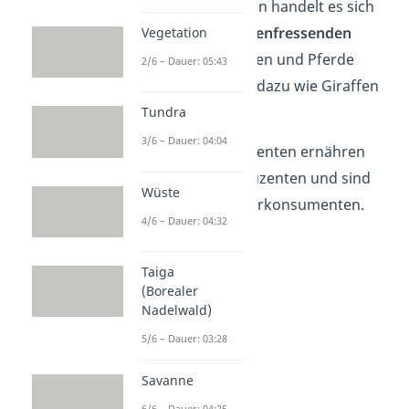
begegnen. Bei ihnen handelt es sich
also um alle
pflanzenfressenden
Vegetation
Tiere
. Hasen, Raupen und Pferde
2/6 – Dauer: 05:43
zählst du genauso dazu wie Giraffen
oder Elefanten.
Tundra
3/6 – Dauer: 04:04
Die Primärkonsumenten ernähren
sich von den Produzenten und sind
Wüste
Beute der Sekundärkonsumenten.
4/6 – Dauer: 04:32
Taiga
(Borealer
Nadelwald)
5/6 – Dauer: 03:28
Savanne
6/6 – Dauer: 04:25