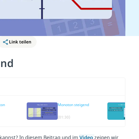
Link teilen
end
ton
Monoton steigend
(01:30)
kannst? In diesem Beitrag und im
Video
zeigen wir