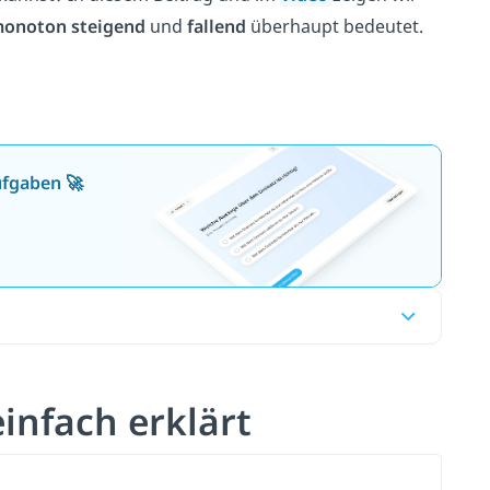
monoton steigend
und
fallend
überhaupt bedeutet.
ufgaben 🚀
infach erklärt