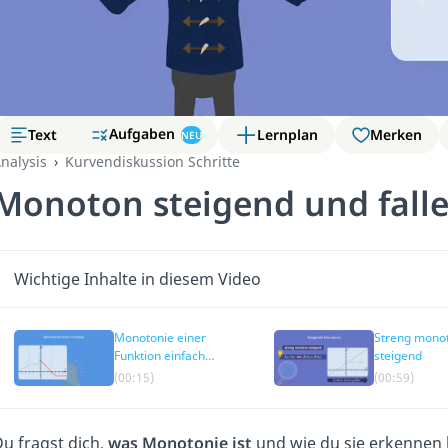
Aufgaben
Text
Lernplan
Merken
NEU
nalysis
Kurvendiskussion Schritte
Monoton steigend und fall
Wichtige Inhalte in diesem Video
Monotonie einer
Streng mono
Funktion einfach
steigend
erklärt
(00:15)
(00:59)
u fragst dich,
was Monotonie ist
und wie du sie erkennen 